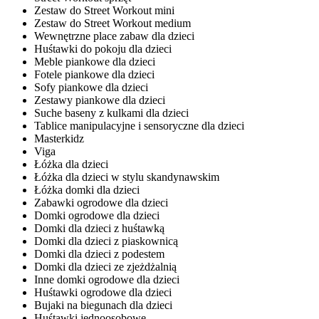
Zestaw do Street Workout mini
Zestaw do Street Workout medium
Wewnętrzne place zabaw dla dzieci
Huśtawki do pokoju dla dzieci
Meble piankowe dla dzieci
Fotele piankowe dla dzieci
Sofy piankowe dla dzieci
Zestawy piankowe dla dzieci
Suche baseny z kulkami dla dzieci
Tablice manipulacyjne i sensoryczne dla dzieci
Masterkidz
Viga
Łóżka dla dzieci
Łóżka dla dzieci w stylu skandynawskim
Łóżka domki dla dzieci
Zabawki ogrodowe dla dzieci
Domki ogrodowe dla dzieci
Domki dla dzieci z huśtawką
Domki dla dzieci z piaskownicą
Domki dla dzieci z podestem
Domki dla dzieci ze zjeżdżalnią
Inne domki ogrodowe dla dzieci
Huśtawki ogrodowe dla dzieci
Bujaki na biegunach dla dzieci
Huśtawki jednoosobowe