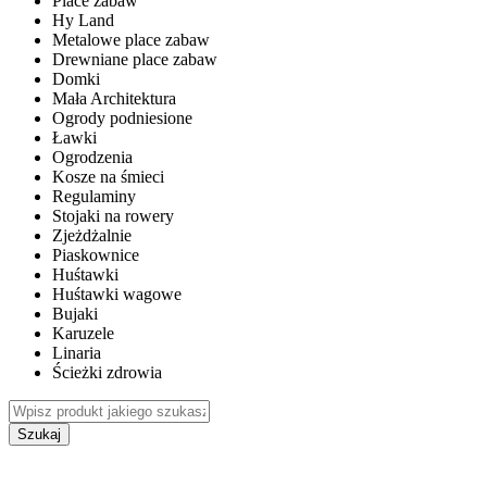
Place zabaw
Hy Land
Metalowe place zabaw
Drewniane place zabaw
Domki
Mała Architektura
Ogrody podniesione
Ławki
Ogrodzenia
Kosze na śmieci
Regulaminy
Stojaki na rowery
Zjeżdżalnie
Piaskownice
Huśtawki
Huśtawki wagowe
Bujaki
Karuzele
Linaria
Ścieżki zdrowia
Szukaj
WEWNĘTRZNE PLACE ZABAW