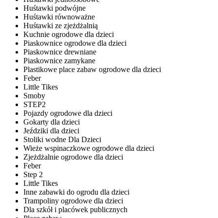
Huśtawki podwójne
Huśtawki równoważne
Huśtawki ze zjeżdżalnią
Kuchnie ogrodowe dla dzieci
Piaskownice ogrodowe dla dzieci
Piaskownice drewniane
Piaskownice zamykane
Plastikowe place zabaw ogrodowe dla dzieci
Feber
Little Tikes
Smoby
STEP2
Pojazdy ogrodowe dla dzieci
Gokarty dla dzieci
Jeździki dla dzieci
Stoliki wodne Dla Dzieci
Wieże wspinaczkowe ogrodowe dla dzieci
Zjeżdżalnie ogrodowe dla dzieci
Feber
Step 2
Little Tikes
Inne zabawki do ogrodu dla dzieci
Trampoliny ogrodowe dla dzieci
Dla szkół i placówek publicznych