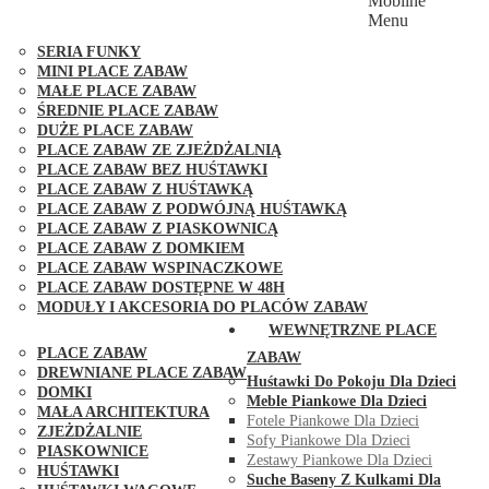
Mobilne
PLACE ZABAW FUNGOO
Menu
SERIA MAX-PLAY
SERIA FUNKY
MINI PLACE ZABAW
MAŁE PLACE ZABAW
ŚREDNIE PLACE ZABAW
DUŻE PLACE ZABAW
PLACE ZABAW ZE ZJEŻDŻALNIĄ
PLACE ZABAW BEZ HUŚTAWKI
PLACE ZABAW Z HUŚTAWKĄ
PLACE ZABAW Z PODWÓJNĄ HUŚTAWKĄ
PLACE ZABAW Z PIASKOWNICĄ
PLACE ZABAW Z DOMKIEM
PLACE ZABAW WSPINACZKOWE
PLACE ZABAW DOSTĘPNE W 48H
MODUŁY I AKCESORIA DO PLACÓW ZABAW
PUBLICZNE
WEWNĘTRZNE PLACE
PLACE ZABAW
ZABAW
DREWNIANE PLACE ZABAW
Huśtawki Do Pokoju Dla Dzieci
DOMKI
Meble Piankowe Dla Dzieci
MAŁA ARCHITEKTURA
Fotele Piankowe Dla Dzieci
ZJEŻDŻALNIE
Sofy Piankowe Dla Dzieci
PIASKOWNICE
Zestawy Piankowe Dla Dzieci
HUŚTAWKI
Suche Baseny Z Kulkami Dla