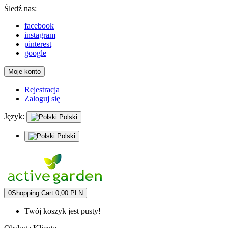
Śledź nas:
facebook
instagram
pinterest
google
Moje konto
Rejestracja
Zaloguj się
Język:
Polski
Polski
0
Shopping Cart
0,00 PLN
Twój koszyk jest pusty!