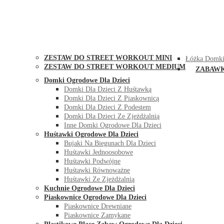
STREET WORKOUT
KONTAK
ZESTAW DO STREET WORKOUT MINI
Łóżka Domki
ZESTAW DO STREET WORKOUT MEDIUM
ZABAW
Domki Ogrodowe Dla Dzieci
Domki Dla Dzieci Z Huśtawką
Domki Dla Dzieci Z Piaskownicą
Domki Dla Dzieci Z Podestem
Domki Dla Dzieci Ze Zjeżdżalnią
Inne Domki Ogrodowe Dla Dzieci
Huśtawki Ogrodowe Dla Dzieci
Bujaki Na Biegunach Dla Dzieci
Huśtawki Jednoosobowe
Huśtawki Podwójne
Huśtawki Równoważne
Huśtawki Ze Zjeżdżalnią
Kuchnie Ogrodowe Dla Dzieci
Piaskownice Ogrodowe Dla Dzieci
Piaskownice Drewniane
Piaskownice Zamykane