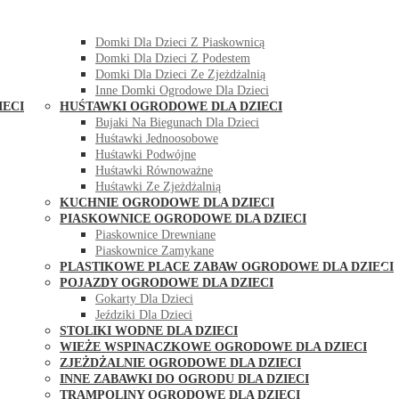
DOMKI OGRODOWE DLA DZIECI
Domki Dla Dzieci Z Huśtawką
Domki Dla Dzieci Z Piaskownicą
Domki Dla Dzieci Z Podestem
Domki Dla Dzieci Ze Zjeżdżalnią
Inne Domki Ogrodowe Dla Dzieci
IECI
HUŚTAWKI OGRODOWE DLA DZIECI
Bujaki Na Biegunach Dla Dzieci
Huśtawki Jednoosobowe
Huśtawki Podwójne
Huśtawki Równoważne
Huśtawki Ze Zjeżdżalnią
KUCHNIE OGRODOWE DLA DZIECI
PIASKOWNICE OGRODOWE DLA DZIECI
Piaskownice Drewniane
Piaskownice Zamykane
PLASTIKOWE PLACE ZABAW OGRODOWE DLA DZIECI
POJAZDY OGRODOWE DLA DZIECI
Gokarty Dla Dzieci
Jeździki Dla Dzieci
STOLIKI WODNE DLA DZIECI
WIEŻE WSPINACZKOWE OGRODOWE DLA DZIECI
ZJEŻDŻALNIE OGRODOWE DLA DZIECI
INNE ZABAWKI DO OGRODU DLA DZIECI
TRAMPOLINY OGRODOWE DLA DZIECI