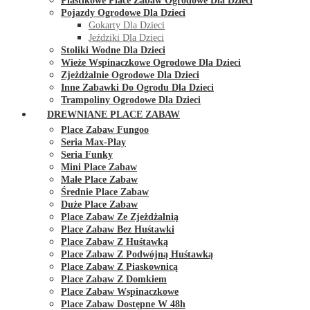
Plastikowe Place Zabaw Ogrodowe Dla Dzieci
Pojazdy Ogrodowe Dla Dzieci
Gokarty Dla Dzieci
Jeździki Dla Dzieci
Stoliki Wodne Dla Dzieci
Wieże Wspinaczkowe Ogrodowe Dla Dzieci
Zjeżdżalnie Ogrodowe Dla Dzieci
Inne Zabawki Do Ogrodu Dla Dzieci
Trampoliny Ogrodowe Dla Dzieci
DREWNIANE PLACE ZABAW
Place Zabaw Fungoo
Seria Max-Play
Seria Funky
Mini Place Zabaw
Małe Place Zabaw
Średnie Place Zabaw
Duże Place Zabaw
Place Zabaw Ze Zjeżdżalnią
Place Zabaw Bez Huśtawki
Place Zabaw Z Huśtawką
Place Zabaw Z Podwójną Huśtawką
Place Zabaw Z Piaskownicą
Place Zabaw Z Domkiem
Place Zabaw Wspinaczkowe
Place Zabaw Dostępne W 48h