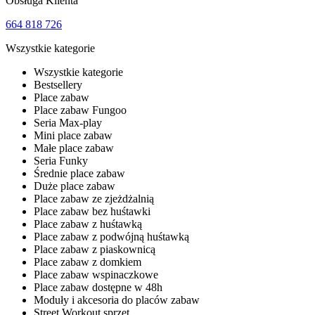
Obsługa Klienta
664 818 726
Wszystkie kategorie
Wszystkie kategorie
Bestsellery
Place zabaw
Place zabaw Fungoo
Seria Max-play
Mini place zabaw
Małe place zabaw
Seria Funky
Średnie place zabaw
Duże place zabaw
Place zabaw ze zjeżdżalnią
Place zabaw bez huśtawki
Place zabaw z huśtawką
Place zabaw z podwójną huśtawką
Place zabaw z piaskownicą
Place zabaw z domkiem
Place zabaw wspinaczkowe
Place zabaw dostępne w 48h
Moduły i akcesoria do placów zabaw
Street Workout sprzęt