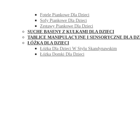
HUŚTAWKI DO POKOJU DLA DZIECI
MEBLE PIANKOWE DLA DZIECI
Fotele Piankowe Dla Dzieci
Sofy Piankowe Dla Dzieci
Zestawy Piankowe Dla Dzieci
SUCHE BASENY Z KULKAMI DLA DZIECI
TABLICE MANIPULACYJNE I SENSORYCZNE DLA DZ
ŁÓŻKA DLA DZIECI
Łóżka Dla Dzieci W Stylu Skandynawskim
Łóżka Domki Dla Dzieci