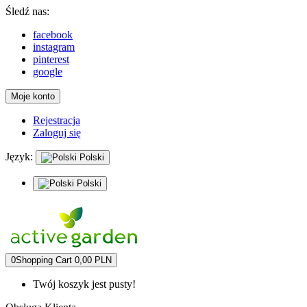
Śledź nas:
facebook
instagram
pinterest
google
Moje konto
Rejestracja
Zaloguj się
Język:
Polski
Polski
0
Shopping Cart
0,00 PLN
Twój koszyk jest pusty!