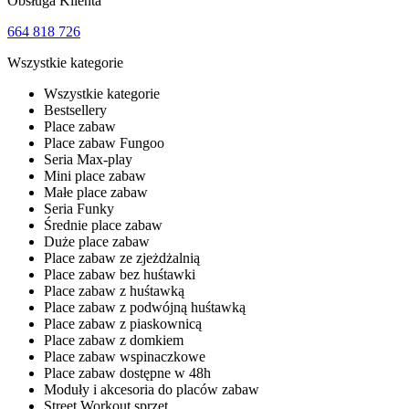
Obsługa Klienta
664 818 726
Wszystkie kategorie
Wszystkie kategorie
Bestsellery
Place zabaw
Place zabaw Fungoo
Seria Max-play
Mini place zabaw
Małe place zabaw
Seria Funky
Średnie place zabaw
Duże place zabaw
Place zabaw ze zjeżdżalnią
Place zabaw bez huśtawki
Place zabaw z huśtawką
Place zabaw z podwójną huśtawką
Place zabaw z piaskownicą
Place zabaw z domkiem
Place zabaw wspinaczkowe
Place zabaw dostępne w 48h
Moduły i akcesoria do placów zabaw
Street Workout sprzęt