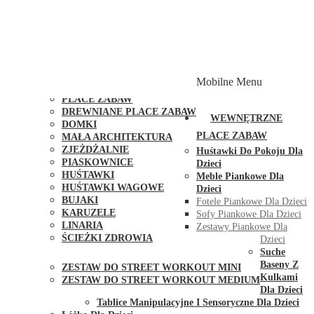
PLACE ZABAW Z PODWÓJNĄ HUŚTAWKĄ
PLACE ZABAW Z PIASKOWNICĄ
PLACE ZABAW Z DOMKIEM
PLACE ZABAW WSPINACZKOWE
PLACE ZABAW DOSTĘPNE W 48H
MODUŁY I AKCESORIA DO PLACÓW ZABAW
Mobilne Menu
PUBLICZNE
PLACE ZABAW
DREWNIANE PLACE ZABAW
WEWNĘTRZNE
DOMKI
PLACE ZABAW
MAŁA ARCHITEKTURA
ZJEŻDŻALNIE
Huśtawki Do Pokoju Dla
PIASKOWNICE
Dzieci
HUŚTAWKI
Meble Piankowe Dla
HUŚTAWKI WAGOWE
Dzieci
BUJAKI
Fotele Piankowe Dla Dzieci
KARUZELE
Sofy Piankowe Dla Dzieci
LINARIA
Zestawy Piankowe Dla
ŚCIEŻKI ZDROWIA
Dzieci
STREET WORKOUT
Suche
Baseny Z
ZESTAW DO STREET WORKOUT MINI
Kulkami
ZESTAW DO STREET WORKOUT MEDIUM
Dla Dzieci
KONTAKT
Tablice Manipulacyjne I Sensoryczne Dla Dzieci