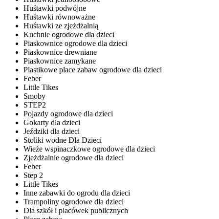
Huśtawki podwójne
Huśtawki równoważne
Huśtawki ze zjeżdżalnią
Kuchnie ogrodowe dla dzieci
Piaskownice ogrodowe dla dzieci
Piaskownice drewniane
Piaskownice zamykane
Plastikowe place zabaw ogrodowe dla dzieci
Feber
Little Tikes
Smoby
STEP2
Pojazdy ogrodowe dla dzieci
Gokarty dla dzieci
Jeździki dla dzieci
Stoliki wodne Dla Dzieci
Wieże wspinaczkowe ogrodowe dla dzieci
Zjeżdżalnie ogrodowe dla dzieci
Feber
Step 2
Little Tikes
Inne zabawki do ogrodu dla dzieci
Trampoliny ogrodowe dla dzieci
Dla szkół i placówek publicznych