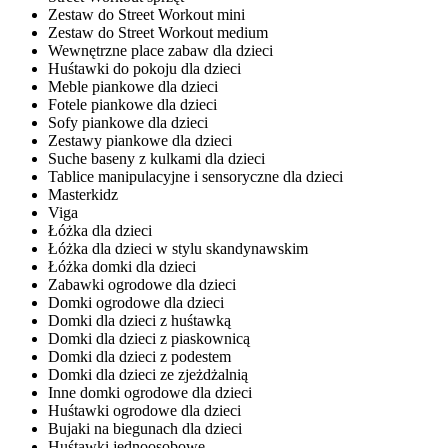
Zestaw do Street Workout mini
Zestaw do Street Workout medium
Wewnętrzne place zabaw dla dzieci
Huśtawki do pokoju dla dzieci
Meble piankowe dla dzieci
Fotele piankowe dla dzieci
Sofy piankowe dla dzieci
Zestawy piankowe dla dzieci
Suche baseny z kulkami dla dzieci
Tablice manipulacyjne i sensoryczne dla dzieci
Masterkidz
Viga
Łóżka dla dzieci
Łóżka dla dzieci w stylu skandynawskim
Łóżka domki dla dzieci
Zabawki ogrodowe dla dzieci
Domki ogrodowe dla dzieci
Domki dla dzieci z huśtawką
Domki dla dzieci z piaskownicą
Domki dla dzieci z podestem
Domki dla dzieci ze zjeżdżalnią
Inne domki ogrodowe dla dzieci
Huśtawki ogrodowe dla dzieci
Bujaki na biegunach dla dzieci
Huśtawki jednoosobowe