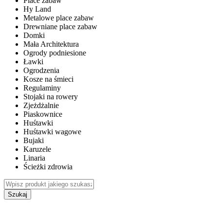
Place zabaw
Hy Land
Metalowe place zabaw
Drewniane place zabaw
Domki
Mała Architektura
Ogrody podniesione
Ławki
Ogrodzenia
Kosze na śmieci
Regulaminy
Stojaki na rowery
Zjeżdżalnie
Piaskownice
Huśtawki
Huśtawki wagowe
Bujaki
Karuzele
Linaria
Ścieżki zdrowia
Szukaj
WEWNĘTRZNE PLACE ZABAW