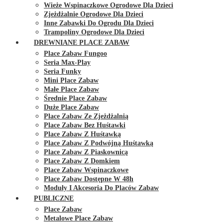
Wieże Wspinaczkowe Ogrodowe Dla Dzieci
Zjeżdżalnie Ogrodowe Dla Dzieci
Inne Zabawki Do Ogrodu Dla Dzieci
Trampoliny Ogrodowe Dla Dzieci
DREWNIANE PLACE ZABAW
Place Zabaw Fungoo
Seria Max-Play
Seria Funky
Mini Place Zabaw
Małe Place Zabaw
Średnie Place Zabaw
Duże Place Zabaw
Place Zabaw Ze Zjeżdżalnią
Place Zabaw Bez Huśtawki
Place Zabaw Z Huśtawką
Place Zabaw Z Podwójną Huśtawką
Place Zabaw Z Piaskownicą
Place Zabaw Z Domkiem
Place Zabaw Wspinaczkowe
Place Zabaw Dostępne W 48h
Moduły I Akcesoria Do Placów Zabaw
PUBLICZNE
Place Zabaw
Metalowe Place Zabaw