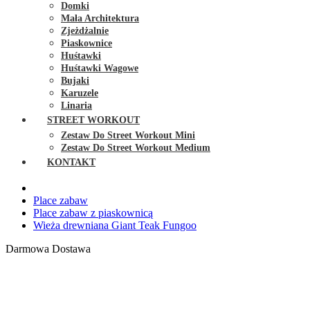
Domki
Mała Architektura
Zjeżdżalnie
Piaskownice
Huśtawki
Huśtawki Wagowe
Bujaki
Karuzele
Linaria
STREET WORKOUT
Zestaw Do Street Workout Mini
Zestaw Do Street Workout Medium
KONTAKT
Place zabaw
Place zabaw z piaskownicą
Wieża drewniana Giant Teak Fungoo
Darmowa Dostawa