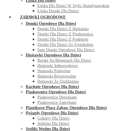
Łóżka Dla Dzieci
Łóżka Dla Dzieci W Stylu Skandynawskim
Łóżka Domki Dla Dzieci
ZABAWKI OGRODOWE
Domki Ogrodowe Dla Dzieci
Domki Dla Dzieci Z Huśtawką
Domki Dla Dzieci Z Piaskownicą
Domki Dla Dzieci Z Podestem
Domki Dla Dzieci Ze Zjeżdżalnią
Inne Domki Ogrodowe Dla Dzieci
Huśtawki Ogrodowe Dla Dzieci
Bujaki Na Biegunach Dla Dzieci
Huśtawki Jednoosobowe
Huśtawki Podwójne
Huśtawki Równoważne
Huśtawki Ze Zjeżdżalnią
Kuchnie Ogrodowe Dla Dzieci
Piaskownice Ogrodowe Dla Dzieci
Piaskownice Drewniane
Piaskownice Zamykane
Plastikowe Place Zabaw Ogrodowe Dla Dzieci
Pojazdy Ogrodowe Dla Dzieci
Gokarty Dla Dzieci
Jeździki Dla Dzieci
Stoliki Wodne Dla Dzieci