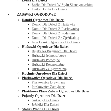
Łóżka Dla Dzieci
Łóżka Dla Dzieci W Stylu Skandynawskim
Łóżka Domki Dla Dzieci
ZABAWKI OGRODOWE
Domki Ogrodowe Dla Dzieci
Domki Dla Dzieci Z Huśtawką
Domki Dla Dzieci Z Piaskownicą
Domki Dla Dzieci Z Podestem
Domki Dla Dzieci Ze Zjeżdżalnią
Inne Domki Ogrodowe Dla Dzieci
Huśtawki Ogrodowe Dla Dzieci
Bujaki Na Biegunach Dla Dzieci
Huśtawki Jednoosobowe
Huśtawki Podwójne
Huśtawki Równoważne
Huśtawki Ze Zjeżdżalnią
Kuchnie Ogrodowe Dla Dzieci
Piaskownice Ogrodowe Dla Dzieci
Piaskownice Drewniane
Piaskownice Zamykane
Plastikowe Place Zabaw Ogrodowe Dla Dzieci
Pojazdy Ogrodowe Dla Dzieci
Gokarty Dla Dzieci
Jeździki Dla Dzieci
Stoliki Wodne Dla Dzieci