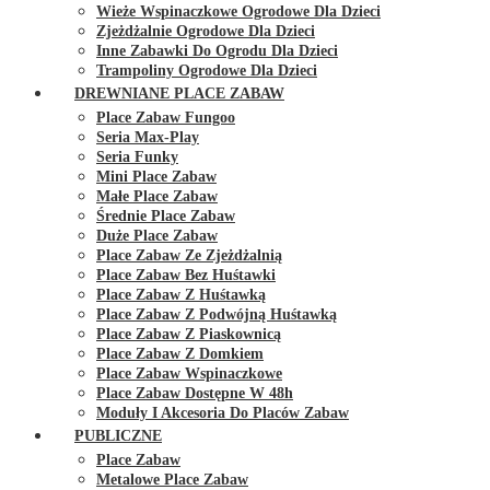
Wieże Wspinaczkowe Ogrodowe Dla Dzieci
Zjeżdżalnie Ogrodowe Dla Dzieci
Inne Zabawki Do Ogrodu Dla Dzieci
Trampoliny Ogrodowe Dla Dzieci
DREWNIANE PLACE ZABAW
Place Zabaw Fungoo
Seria Max-Play
Seria Funky
Mini Place Zabaw
Małe Place Zabaw
Średnie Place Zabaw
Duże Place Zabaw
Place Zabaw Ze Zjeżdżalnią
Place Zabaw Bez Huśtawki
Place Zabaw Z Huśtawką
Place Zabaw Z Podwójną Huśtawką
Place Zabaw Z Piaskownicą
Place Zabaw Z Domkiem
Place Zabaw Wspinaczkowe
Place Zabaw Dostępne W 48h
Moduły I Akcesoria Do Placów Zabaw
PUBLICZNE
Place Zabaw
Metalowe Place Zabaw