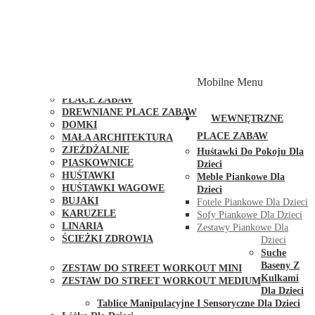
PLACE ZABAW Z PODWÓJNĄ HUŚTAWKĄ
PLACE ZABAW Z PIASKOWNICĄ
PLACE ZABAW Z DOMKIEM
PLACE ZABAW WSPINACZKOWE
PLACE ZABAW DOSTĘPNE W 48H
MODUŁY I AKCESORIA DO PLACÓW ZABAW
Mobilne Menu
PUBLICZNE
PLACE ZABAW
DREWNIANE PLACE ZABAW
WEWNĘTRZNE
DOMKI
PLACE ZABAW
MAŁA ARCHITEKTURA
ZJEŻDŻALNIE
Huśtawki Do Pokoju Dla
PIASKOWNICE
Dzieci
HUŚTAWKI
Meble Piankowe Dla
HUŚTAWKI WAGOWE
Dzieci
BUJAKI
Fotele Piankowe Dla Dzieci
KARUZELE
Sofy Piankowe Dla Dzieci
LINARIA
Zestawy Piankowe Dla
ŚCIEŻKI ZDROWIA
Dzieci
STREET WORKOUT
Suche
Baseny Z
ZESTAW DO STREET WORKOUT MINI
Kulkami
ZESTAW DO STREET WORKOUT MEDIUM
Dla Dzieci
KONTAKT
Tablice Manipulacyjne I Sensoryczne Dla Dzieci