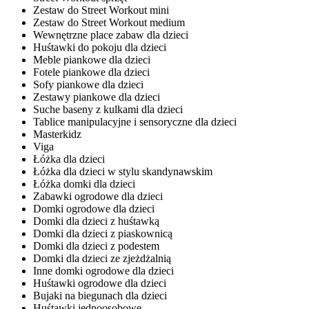
Zestaw do Street Workout mini
Zestaw do Street Workout medium
Wewnętrzne place zabaw dla dzieci
Huśtawki do pokoju dla dzieci
Meble piankowe dla dzieci
Fotele piankowe dla dzieci
Sofy piankowe dla dzieci
Zestawy piankowe dla dzieci
Suche baseny z kulkami dla dzieci
Tablice manipulacyjne i sensoryczne dla dzieci
Masterkidz
Viga
Łóżka dla dzieci
Łóżka dla dzieci w stylu skandynawskim
Łóżka domki dla dzieci
Zabawki ogrodowe dla dzieci
Domki ogrodowe dla dzieci
Domki dla dzieci z huśtawką
Domki dla dzieci z piaskownicą
Domki dla dzieci z podestem
Domki dla dzieci ze zjeżdżalnią
Inne domki ogrodowe dla dzieci
Huśtawki ogrodowe dla dzieci
Bujaki na biegunach dla dzieci
Huśtawki jednoosobowe