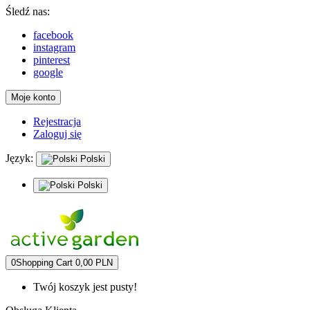
Śledź nas:
facebook
instagram
pinterest
google
Moje konto
Rejestracja
Zaloguj się
Język:
Polski
Polski
0
Shopping Cart
0,00 PLN
Twój koszyk jest pusty!