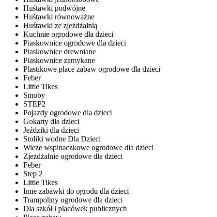
Huśtawki podwójne
Huśtawki równoważne
Huśtawki ze zjeżdżalnią
Kuchnie ogrodowe dla dzieci
Piaskownice ogrodowe dla dzieci
Piaskownice drewniane
Piaskownice zamykane
Plastikowe place zabaw ogrodowe dla dzieci
Feber
Little Tikes
Smoby
STEP2
Pojazdy ogrodowe dla dzieci
Gokarty dla dzieci
Jeździki dla dzieci
Stoliki wodne Dla Dzieci
Wieże wspinaczkowe ogrodowe dla dzieci
Zjeżdżalnie ogrodowe dla dzieci
Feber
Step 2
Little Tikes
Inne zabawki do ogrodu dla dzieci
Trampoliny ogrodowe dla dzieci
Dla szkół i placówek publicznych