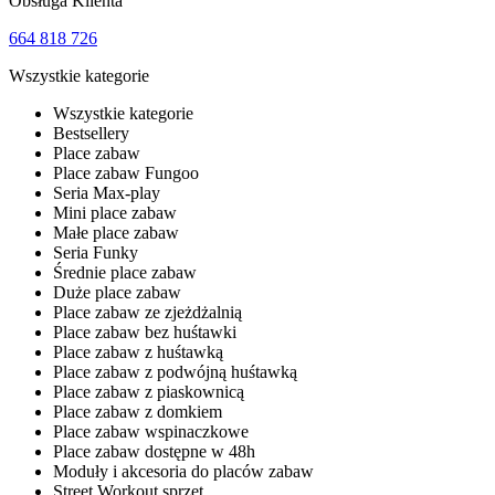
Obsługa Klienta
664 818 726
Wszystkie kategorie
Wszystkie kategorie
Bestsellery
Place zabaw
Place zabaw Fungoo
Seria Max-play
Mini place zabaw
Małe place zabaw
Seria Funky
Średnie place zabaw
Duże place zabaw
Place zabaw ze zjeżdżalnią
Place zabaw bez huśtawki
Place zabaw z huśtawką
Place zabaw z podwójną huśtawką
Place zabaw z piaskownicą
Place zabaw z domkiem
Place zabaw wspinaczkowe
Place zabaw dostępne w 48h
Moduły i akcesoria do placów zabaw
Street Workout sprzęt