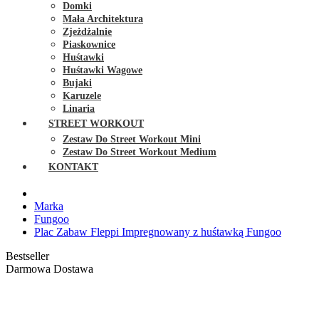
Domki
Mała Architektura
Zjeżdżalnie
Piaskownice
Huśtawki
Huśtawki Wagowe
Bujaki
Karuzele
Linaria
STREET WORKOUT
Zestaw Do Street Workout Mini
Zestaw Do Street Workout Medium
KONTAKT
Marka
Fungoo
Plac Zabaw Fleppi Impregnowany z huśtawką Fungoo
Bestseller
Darmowa Dostawa