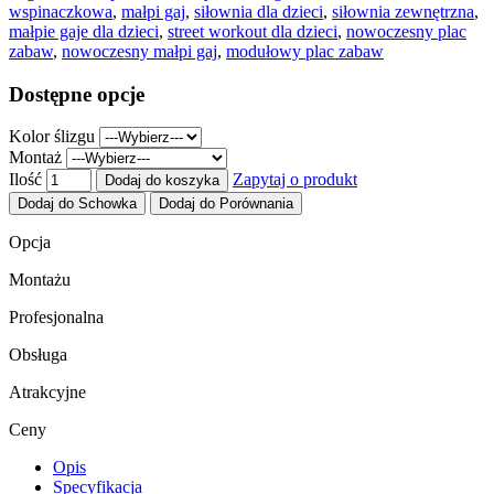
wspinaczkowa
,
małpi gaj
,
siłownia dla dzieci
,
siłownia zewnętrzna
,
małpie gaje dla dzieci
,
street workout dla dzieci
,
nowoczesny plac
zabaw
,
nowoczesny małpi gaj
,
modułowy plac zabaw
Dostępne opcje
Kolor ślizgu
Montaż
Ilość
Zapytaj o produkt
Dodaj do koszyka
Dodaj do Schowka
Dodaj do Porównania
Opcja
Montażu
Profesjonalna
Obsługa
Atrakcyjne
Ceny
Opis
Specyfikacja