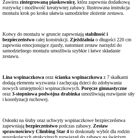
Zawiera
zintegrowaną piaskownicę
, która zapewnia dodatkową
rozrywkę i możliwość kreatywnej zabawy. Ilustrowana instrukcja
montażu krok po kroku ułatwia samodzielne złożenie zestawu.
Kotwy do montażu w gruncie zapewniają
stabilność i
bezpieczeństwo
całej konstrukcji.
Zjeżdżalnia
o długości 220 cm
zapewnia emocjonujące zjazdy, natomiast zestaw narzędzi do
samodzielnego montażu umożliwia szybkie i łatwe składanie
zestawu.
Lina wspinaczkowa
oraz
ścianka wspinaczkowa
z 7 skałkami
dodają elementu wyzwania i zachęcają dzieci do zdobywania
nowych umiejętności wspinaczkowych.
Poręcze gimnastyczne
oraz
3-stopniowa podwójna drabinka
umożliwiają rozwijanie siły
i koordynacji ruchowej.
Osłonki na śruby oraz uchwyty wspinaczkowe bezpieczeństwa
zapewniają
bezpieczeństwo
podczas zabawy.
Zestaw
sprawnościowy Climbing Star 4
to doskonały wybór dla rodzin
poszukujących atrakcyjnych rozwiązań do zabawy na świeżym