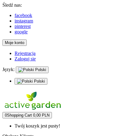
Śledź nas:
facebook
instagram
pinterest
google
Moje konto
Rejestracja
Zaloguj się
Język:
Polski
Polski
0
Shopping Cart
0,00 PLN
Twój koszyk jest pusty!