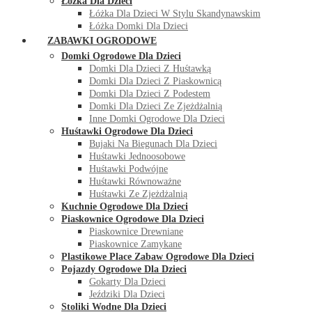
Łóżka Dla Dzieci
Łóżka Dla Dzieci W Stylu Skandynawskim
Łóżka Domki Dla Dzieci
ZABAWKI OGRODOWE
Domki Ogrodowe Dla Dzieci
Domki Dla Dzieci Z Huśtawką
Domki Dla Dzieci Z Piaskownicą
Domki Dla Dzieci Z Podestem
Domki Dla Dzieci Ze Zjeżdżalnią
Inne Domki Ogrodowe Dla Dzieci
Huśtawki Ogrodowe Dla Dzieci
Bujaki Na Biegunach Dla Dzieci
Huśtawki Jednoosobowe
Huśtawki Podwójne
Huśtawki Równoważne
Huśtawki Ze Zjeżdżalnią
Kuchnie Ogrodowe Dla Dzieci
Piaskownice Ogrodowe Dla Dzieci
Piaskownice Drewniane
Piaskownice Zamykane
Plastikowe Place Zabaw Ogrodowe Dla Dzieci
Pojazdy Ogrodowe Dla Dzieci
Gokarty Dla Dzieci
Jeździki Dla Dzieci
Stoliki Wodne Dla Dzieci