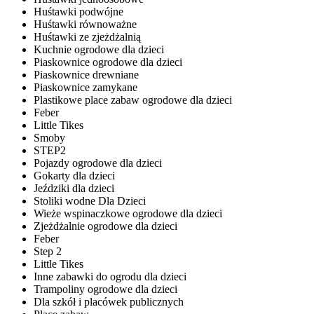
Huśtawki podwójne
Huśtawki równoważne
Huśtawki ze zjeżdżalnią
Kuchnie ogrodowe dla dzieci
Piaskownice ogrodowe dla dzieci
Piaskownice drewniane
Piaskownice zamykane
Plastikowe place zabaw ogrodowe dla dzieci
Feber
Little Tikes
Smoby
STEP2
Pojazdy ogrodowe dla dzieci
Gokarty dla dzieci
Jeździki dla dzieci
Stoliki wodne Dla Dzieci
Wieże wspinaczkowe ogrodowe dla dzieci
Zjeżdżalnie ogrodowe dla dzieci
Feber
Step 2
Little Tikes
Inne zabawki do ogrodu dla dzieci
Trampoliny ogrodowe dla dzieci
Dla szkół i placówek publicznych