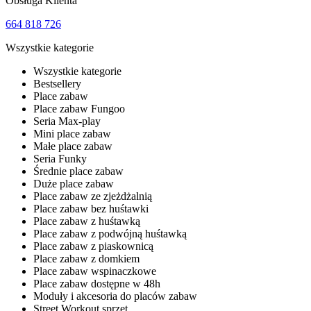
Obsługa Klienta
664 818 726
Wszystkie kategorie
Wszystkie kategorie
Bestsellery
Place zabaw
Place zabaw Fungoo
Seria Max-play
Mini place zabaw
Małe place zabaw
Seria Funky
Średnie place zabaw
Duże place zabaw
Place zabaw ze zjeżdżalnią
Place zabaw bez huśtawki
Place zabaw z huśtawką
Place zabaw z podwójną huśtawką
Place zabaw z piaskownicą
Place zabaw z domkiem
Place zabaw wspinaczkowe
Place zabaw dostępne w 48h
Moduły i akcesoria do placów zabaw
Street Workout sprzęt