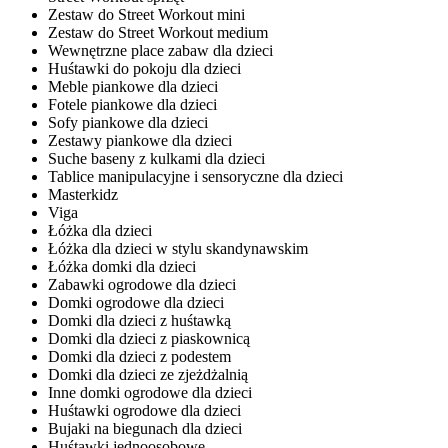
Zestaw do Street Workout mini
Zestaw do Street Workout medium
Wewnętrzne place zabaw dla dzieci
Huśtawki do pokoju dla dzieci
Meble piankowe dla dzieci
Fotele piankowe dla dzieci
Sofy piankowe dla dzieci
Zestawy piankowe dla dzieci
Suche baseny z kulkami dla dzieci
Tablice manipulacyjne i sensoryczne dla dzieci
Masterkidz
Viga
Łóżka dla dzieci
Łóżka dla dzieci w stylu skandynawskim
Łóżka domki dla dzieci
Zabawki ogrodowe dla dzieci
Domki ogrodowe dla dzieci
Domki dla dzieci z huśtawką
Domki dla dzieci z piaskownicą
Domki dla dzieci z podestem
Domki dla dzieci ze zjeżdżalnią
Inne domki ogrodowe dla dzieci
Huśtawki ogrodowe dla dzieci
Bujaki na biegunach dla dzieci
Huśtawki jednoosobowe