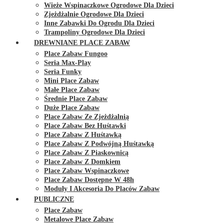
Wieże Wspinaczkowe Ogrodowe Dla Dzieci
Zjeżdżalnie Ogrodowe Dla Dzieci
Inne Zabawki Do Ogrodu Dla Dzieci
Trampoliny Ogrodowe Dla Dzieci
DREWNIANE PLACE ZABAW
Place Zabaw Fungoo
Seria Max-Play
Seria Funky
Mini Place Zabaw
Małe Place Zabaw
Średnie Place Zabaw
Duże Place Zabaw
Place Zabaw Ze Zjeżdżalnią
Place Zabaw Bez Huśtawki
Place Zabaw Z Huśtawką
Place Zabaw Z Podwójną Huśtawką
Place Zabaw Z Piaskownicą
Place Zabaw Z Domkiem
Place Zabaw Wspinaczkowe
Place Zabaw Dostępne W 48h
Moduły I Akcesoria Do Placów Zabaw
PUBLICZNE
Place Zabaw
Metalowe Place Zabaw