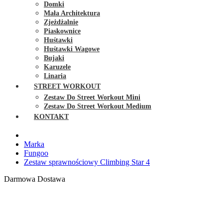
Domki
Mała Architektura
Zjeżdżalnie
Piaskownice
Huśtawki
Huśtawki Wagowe
Bujaki
Karuzele
Linaria
STREET WORKOUT
Zestaw Do Street Workout Mini
Zestaw Do Street Workout Medium
KONTAKT
Marka
Fungoo
Zestaw sprawnościowy Climbing Star 4
Darmowa Dostawa