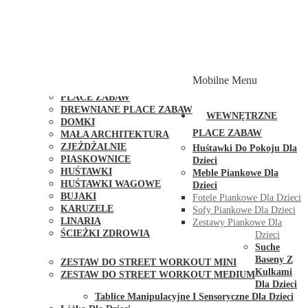
PLACE ZABAW Z PODWÓJNĄ HUŚTAWKĄ
PLACE ZABAW Z PIASKOWNICĄ
PLACE ZABAW Z DOMKIEM
PLACE ZABAW WSPINACZKOWE
PLACE ZABAW DOSTĘPNE W 48H
MODUŁY I AKCESORIA DO PLACÓW ZABAW
Mobilne Menu
PUBLICZNE
PLACE ZABAW
DREWNIANE PLACE ZABAW
WEWNĘTRZNE
DOMKI
PLACE ZABAW
MAŁA ARCHITEKTURA
ZJEŻDŻALNIE
Huśtawki Do Pokoju Dla
PIASKOWNICE
Dzieci
HUŚTAWKI
Meble Piankowe Dla
HUŚTAWKI WAGOWE
Dzieci
BUJAKI
Fotele Piankowe Dla Dzieci
KARUZELE
Sofy Piankowe Dla Dzieci
LINARIA
Zestawy Piankowe Dla
ŚCIEŻKI ZDROWIA
Dzieci
STREET WORKOUT
Suche
Baseny Z
ZESTAW DO STREET WORKOUT MINI
Kulkami
ZESTAW DO STREET WORKOUT MEDIUM
Dla Dzieci
KONTAKT
Tablice Manipulacyjne I Sensoryczne Dla Dzieci