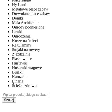
Place zabaw
Hy Land
Metalowe place zabaw
Drewniane place zabaw
Domki
Mała Architektura
Ogrody podniesione
Ławki
Ogrodzenia
Kosze na śmieci
Regulaminy
Stojaki na rowery
Zjeżdżalnie
Piaskownice
Huśtawki
Huśtawki wagowe
Bujaki
Karuzele
Linaria
Ścieżki zdrowia
Szukaj
WEWNĘTRZNE PLACE ZABAW