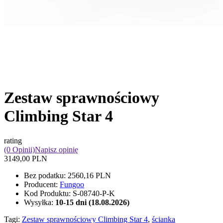
Zestaw sprawnościowy
Climbing Star 4
rating
(0 Opinii)
Napisz opinię
3149,00 PLN
Bez podatku:
2560,16 PLN
Producent:
Fungoo
Kod Produktu:
S-08740-P-K
Wysyłka:
10-15 dni (18.08.2026)
Tagi:
Zestaw sprawnościowy Climbing Star 4
,
ścianka