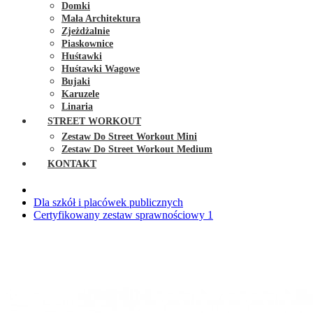
Domki
Mała Architektura
Zjeżdżalnie
Piaskownice
Huśtawki
Huśtawki Wagowe
Bujaki
Karuzele
Linaria
STREET WORKOUT
Zestaw Do Street Workout Mini
Zestaw Do Street Workout Medium
KONTAKT
Dla szkół i placówek publicznych
Certyfikowany zestaw sprawnościowy 1