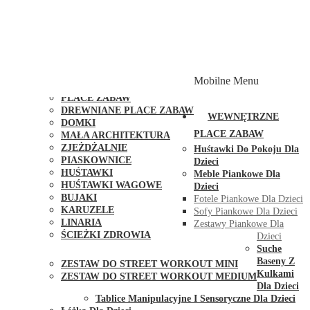
PLACE ZABAW Z PODWÓJNĄ HUŚTAWKĄ
PLACE ZABAW Z PIASKOWNICĄ
PLACE ZABAW Z DOMKIEM
PLACE ZABAW WSPINACZKOWE
PLACE ZABAW DOSTĘPNE W 48H
MODUŁY I AKCESORIA DO PLACÓW ZABAW
Mobilne Menu
PUBLICZNE
PLACE ZABAW
DREWNIANE PLACE ZABAW
WEWNĘTRZNE
DOMKI
PLACE ZABAW
MAŁA ARCHITEKTURA
ZJEŻDŻALNIE
Huśtawki Do Pokoju Dla
PIASKOWNICE
Dzieci
HUŚTAWKI
Meble Piankowe Dla
HUŚTAWKI WAGOWE
Dzieci
BUJAKI
Fotele Piankowe Dla Dzieci
KARUZELE
Sofy Piankowe Dla Dzieci
LINARIA
Zestawy Piankowe Dla
ŚCIEŻKI ZDROWIA
Dzieci
STREET WORKOUT
Suche
Baseny Z
ZESTAW DO STREET WORKOUT MINI
Kulkami
ZESTAW DO STREET WORKOUT MEDIUM
Dla Dzieci
KONTAKT
Tablice Manipulacyjne I Sensoryczne Dla Dzieci