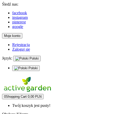
Śledź nas:
facebook
instagram
pinterest
google
Moje konto
Rejestracja
Zaloguj się
Język:
Polski
Polski
0
Shopping Cart
0,00 PLN
Twój koszyk jest pusty!