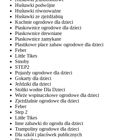
Huśtawki podwójne
Huśtawki równoważne
Huśtawki ze zjeżdżalnią
Kuchnie ogrodowe dla dzieci
Piaskownice ogrodowe dla dzieci
Piaskownice drewniane
Piaskownice zamykane
Plastikowe place zabaw ogrodowe dla dzieci
Feber
Little Tikes
Smoby
STEP2
Pojazdy ogrodowe dla dzieci
Gokarty dla dzieci
Jeździki dla dzieci
Stoliki wodne Dla Dzieci
Wieże wspinaczkowe ogrodowe dla dzieci
Zjeżdżalnie ogrodowe dla dzieci
Feber
Step 2
Little Tikes
Inne zabawki do ogrodu dla dzieci
Trampoliny ogrodowe dla dzieci
Dla szkół i placówek publicznych