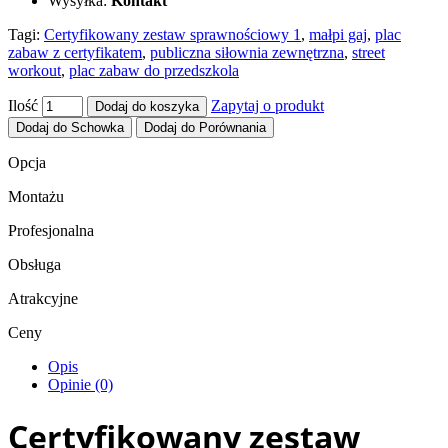
Wysyłka:
Kontakt
Tagi:
Certyfikowany zestaw sprawnościowy 1
,
małpi gaj
,
plac
zabaw z certyfikatem
,
publiczna siłownia zewnętrzna
,
street
workout
,
plac zabaw do przedszkola
Ilość
Zapytaj o produkt
Dodaj do koszyka
Dodaj do Schowka
Dodaj do Porównania
Opcja
Montażu
Profesjonalna
Obsługa
Atrakcyjne
Ceny
Opis
Opinie (0)
Certyfikowany zestaw