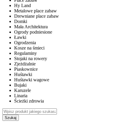
Place zabaw
Hy Land
Metalowe place zabaw
Drewniane place zabaw
Domki
Mała Architektura
Ogrody podniesione
Ławki
Ogrodzenia
Kosze na śmieci
Regulaminy
Stojaki na rowery
Zjeżdżalnie
Piaskownice
Huśtawki
Huśtawki wagowe
Bujaki
Karuzele
Linaria
Ścieżki zdrowia
Szukaj
WEWNĘTRZNE PLACE ZABAW