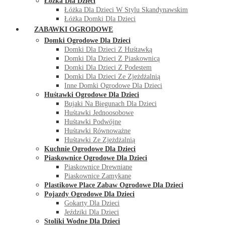
Łóżka Dla Dzieci
Łóżka Dla Dzieci W Stylu Skandynawskim
Łóżka Domki Dla Dzieci
ZABAWKI OGRODOWE
Domki Ogrodowe Dla Dzieci
Domki Dla Dzieci Z Huśtawką
Domki Dla Dzieci Z Piaskownicą
Domki Dla Dzieci Z Podestem
Domki Dla Dzieci Ze Zjeżdżalnią
Inne Domki Ogrodowe Dla Dzieci
Huśtawki Ogrodowe Dla Dzieci
Bujaki Na Biegunach Dla Dzieci
Huśtawki Jednoosobowe
Huśtawki Podwójne
Huśtawki Równoważne
Huśtawki Ze Zjeżdżalnią
Kuchnie Ogrodowe Dla Dzieci
Piaskownice Ogrodowe Dla Dzieci
Piaskownice Drewniane
Piaskownice Zamykane
Plastikowe Place Zabaw Ogrodowe Dla Dzieci
Pojazdy Ogrodowe Dla Dzieci
Gokarty Dla Dzieci
Jeździki Dla Dzieci
Stoliki Wodne Dla Dzieci