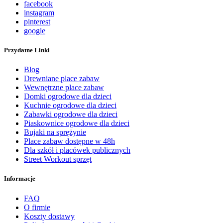
facebook
instagram
pinterest
google
Przydatne Linki
Blog
Drewniane place zabaw
Wewnętrzne place zabaw
Domki ogrodowe dla dzieci
Kuchnie ogrodowe dla dzieci
Zabawki ogrodowe dla dzieci
Piaskownice ogrodowe dla dzieci
Bujaki na sprężynie
Place zabaw dostępne w 48h
Dla szkół i placówek publicznych
Street Workout sprzęt
Informacje
FAQ
O firmie
Koszty dostawy