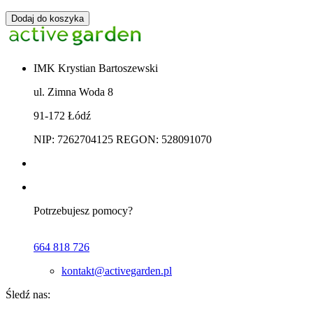
Dodaj do koszyka
IMK Krystian Bartoszewski
ul. Zimna Woda 8
91-172 Łódź
NIP: 7262704125 REGON: 528091070
Potrzebujesz pomocy?
664 818 726
kontakt@activegarden.pl
Śledź nas: