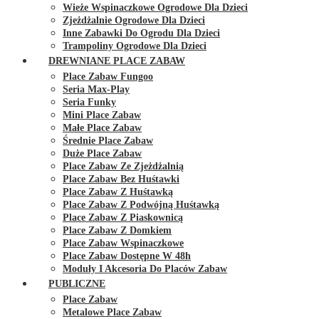
Wieże Wspinaczkowe Ogrodowe Dla Dzieci
Zjeżdżalnie Ogrodowe Dla Dzieci
Inne Zabawki Do Ogrodu Dla Dzieci
Trampoliny Ogrodowe Dla Dzieci
DREWNIANE PLACE ZABAW
Place Zabaw Fungoo
Seria Max-Play
Seria Funky
Mini Place Zabaw
Małe Place Zabaw
Średnie Place Zabaw
Duże Place Zabaw
Place Zabaw Ze Zjeżdżalnią
Place Zabaw Bez Huśtawki
Place Zabaw Z Huśtawką
Place Zabaw Z Podwójną Huśtawką
Place Zabaw Z Piaskownicą
Place Zabaw Z Domkiem
Place Zabaw Wspinaczkowe
Place Zabaw Dostępne W 48h
Moduły I Akcesoria Do Placów Zabaw
PUBLICZNE
Place Zabaw
Metalowe Place Zabaw