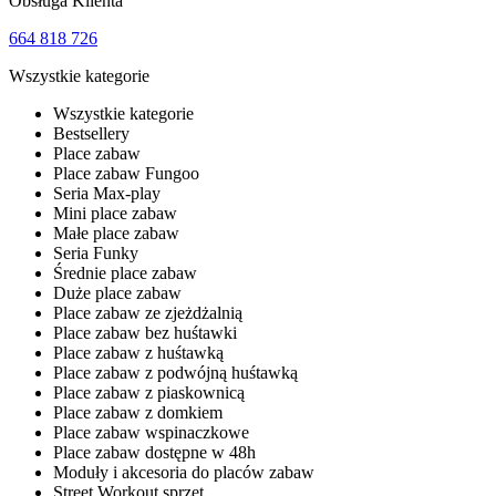
Obsługa Klienta
664 818 726
Wszystkie kategorie
Wszystkie kategorie
Bestsellery
Place zabaw
Place zabaw Fungoo
Seria Max-play
Mini place zabaw
Małe place zabaw
Seria Funky
Średnie place zabaw
Duże place zabaw
Place zabaw ze zjeżdżalnią
Place zabaw bez huśtawki
Place zabaw z huśtawką
Place zabaw z podwójną huśtawką
Place zabaw z piaskownicą
Place zabaw z domkiem
Place zabaw wspinaczkowe
Place zabaw dostępne w 48h
Moduły i akcesoria do placów zabaw
Street Workout sprzęt