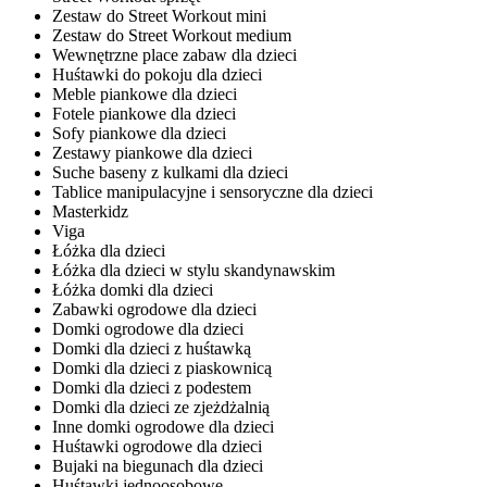
Zestaw do Street Workout mini
Zestaw do Street Workout medium
Wewnętrzne place zabaw dla dzieci
Huśtawki do pokoju dla dzieci
Meble piankowe dla dzieci
Fotele piankowe dla dzieci
Sofy piankowe dla dzieci
Zestawy piankowe dla dzieci
Suche baseny z kulkami dla dzieci
Tablice manipulacyjne i sensoryczne dla dzieci
Masterkidz
Viga
Łóżka dla dzieci
Łóżka dla dzieci w stylu skandynawskim
Łóżka domki dla dzieci
Zabawki ogrodowe dla dzieci
Domki ogrodowe dla dzieci
Domki dla dzieci z huśtawką
Domki dla dzieci z piaskownicą
Domki dla dzieci z podestem
Domki dla dzieci ze zjeżdżalnią
Inne domki ogrodowe dla dzieci
Huśtawki ogrodowe dla dzieci
Bujaki na biegunach dla dzieci
Huśtawki jednoosobowe