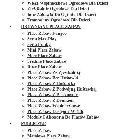
Wieże Wspinaczkowe Ogrodowe Dla Dzieci
Zjeżdżalnie Ogrodowe Dla Dzieci
Inne Zabawki Do Ogrodu Dla Dzieci
Trampoliny Ogrodowe Dla Dzieci
DREWNIANE PLACE ZABAW
Place Zabaw Fungoo
Seria Max-Play
Seria Funky
Mini Place Zabaw
Małe Place Zabaw
Średnie Place Zabaw
Duże Place Zabaw
Place Zabaw Ze Zjeżdżalnią
Place Zabaw Bez Huśtawki
Place Zabaw Z Huśtawką
Place Zabaw Z Podwójną Huśtawką
Place Zabaw Z Piaskownicą
Place Zabaw Z Domkiem
Place Zabaw Wspinaczkowe
Place Zabaw Dostępne W 48h
Moduły I Akcesoria Do Placów Zabaw
PUBLICZNE
Place Zabaw
Metalowe Place Zabaw