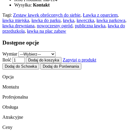
Wysyłka:
Kontakt
Tagi:
Zestaw ławek obróconych do siebie
,
Ławka z oparciem
,
ławka miejska
,
ławka do parku
,
ławka
,
ławeczka
,
ławka parkowa
,
ławka drewniana
,
nowoczesny ogród
,
publiczna ławka
,
ławka do
przedszkola
,
ławka na plac zabaw
Dostępne opcje
Wymiar
Ilość
Zapytaj o produkt
Dodaj do koszyka
Dodaj do Schowka
Dodaj do Porównania
Opcja
Montażu
Profesjonalna
Obsługa
Atrakcyjne
Ceny