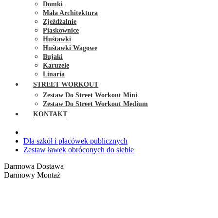
Domki
Mała Architektura
Zjeżdżalnie
Piaskownice
Huśtawki
Huśtawki Wagowe
Bujaki
Karuzele
Linaria
STREET WORKOUT
Zestaw Do Street Workout Mini
Zestaw Do Street Workout Medium
KONTAKT
Dla szkół i placówek publicznych
Zestaw ławek obróconych do siebie
Darmowa Dostawa
Darmowy Montaż