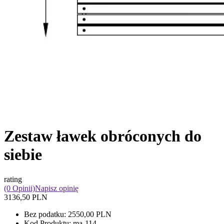
Zestaw ławek obróconych do
siebie
rating
(0 Opinii)
Napisz opinię
3136,50 PLN
Bez podatku:
2550,00 PLN
Kod Produktu:
ma-114