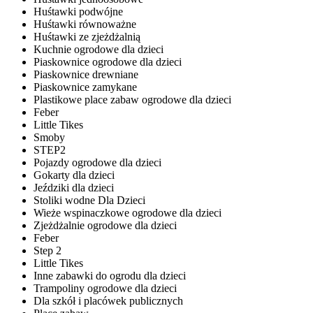
Huśtawki podwójne
Huśtawki równoważne
Huśtawki ze zjeżdżalnią
Kuchnie ogrodowe dla dzieci
Piaskownice ogrodowe dla dzieci
Piaskownice drewniane
Piaskownice zamykane
Plastikowe place zabaw ogrodowe dla dzieci
Feber
Little Tikes
Smoby
STEP2
Pojazdy ogrodowe dla dzieci
Gokarty dla dzieci
Jeździki dla dzieci
Stoliki wodne Dla Dzieci
Wieże wspinaczkowe ogrodowe dla dzieci
Zjeżdżalnie ogrodowe dla dzieci
Feber
Step 2
Little Tikes
Inne zabawki do ogrodu dla dzieci
Trampoliny ogrodowe dla dzieci
Dla szkół i placówek publicznych