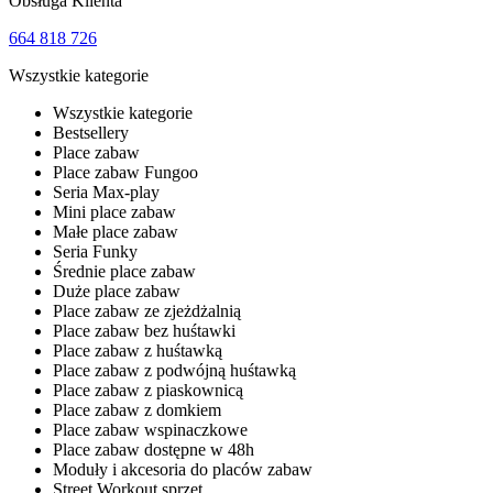
Obsługa Klienta
664 818 726
Wszystkie kategorie
Wszystkie kategorie
Bestsellery
Place zabaw
Place zabaw Fungoo
Seria Max-play
Mini place zabaw
Małe place zabaw
Seria Funky
Średnie place zabaw
Duże place zabaw
Place zabaw ze zjeżdżalnią
Place zabaw bez huśtawki
Place zabaw z huśtawką
Place zabaw z podwójną huśtawką
Place zabaw z piaskownicą
Place zabaw z domkiem
Place zabaw wspinaczkowe
Place zabaw dostępne w 48h
Moduły i akcesoria do placów zabaw
Street Workout sprzęt