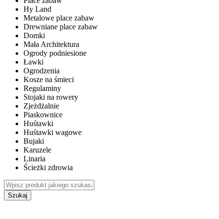
Place zabaw
Hy Land
Metalowe place zabaw
Drewniane place zabaw
Domki
Mała Architektura
Ogrody podniesione
Ławki
Ogrodzenia
Kosze na śmieci
Regulaminy
Stojaki na rowery
Zjeżdżalnie
Piaskownice
Huśtawki
Huśtawki wagowe
Bujaki
Karuzele
Linaria
Ścieżki zdrowia
Szukaj
WEWNĘTRZNE PLACE ZABAW