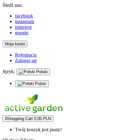
Śledź nas:
facebook
instagram
pinterest
google
Moje konto
Rejestracja
Zaloguj się
Język:
Polski
Polski
0
Shopping Cart
0,00 PLN
Twój koszyk jest pusty!