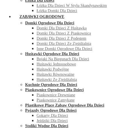
Łóżka Dla Dzieci
Łóżka Dla Dzieci W Stylu Skandynawskim
Łóżka Domki Dla Dzieci
ZABAWKI OGRODOWE
Domki Ogrodowe Dla Dzieci
Domki Dla Dzieci Z Huśtawką
Domki Dla Dzieci Z Piaskownicą
Domki Dla Dzieci Z Podestem
Domki Dla Dzieci Ze Zjeżdżalnią
Inne Domki Ogrodowe Dla Dzieci
Huśtawki Ogrodowe Dla Dzieci
Bujaki Na Biegunach Dla Dzieci
Huśtawki Jednoosobowe
Huśtawki Podwójne
Huśtawki Równoważne
Huśtawki Ze Zjeżdżalnią
Kuchnie Ogrodowe Dla Dzieci
Piaskownice Ogrodowe Dla Dzieci
Piaskownice Drewniane
Piaskownice Zamykane
Plastikowe Place Zabaw Ogrodowe Dla Dzieci
Pojazdy Ogrodowe Dla Dzieci
Gokarty Dla Dzieci
Jeździki Dla Dzieci
Stoliki Wodne Dla Dzieci