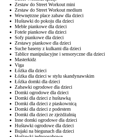
Zestaw do Street Workout mini
Zestaw do Street Workout medium
Wewnętrzne place zabaw dla dzieci
Huśtawki do pokoju dla dzieci
Meble piankowe dla dzieci
Fotele piankowe dla dzieci
Sofy piankowe dla dzieci
Zestawy piankowe dla dzieci
Suche baseny z kulkami dla dzieci
Tablice manipulacyjne i sensoryczne dla dzieci
Masterkidz
Viga
Łóżka dla dzieci
Łóżka dla dzieci w stylu skandynawskim
Łóżka domki dla dzieci
Zabawki ogrodowe dla dzieci
Domki ogrodowe dla dzieci
Domki dla dzieci z huśtawką
Domki dla dzieci z piaskownicą
Domki dla dzieci z podestem
Domki dla dzieci ze zjeżdżalnią
Inne domki ogrodowe dla dzieci
Huśtawki ogrodowe dla dzieci
Bujaki na biegunach dla dzieci
Huśtawki jednoosobowe