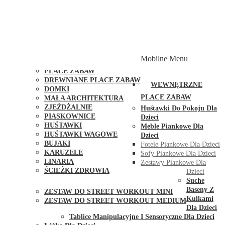
PLACE ZABAW Z PODWÓJNĄ HUŚTAWKĄ
PLACE ZABAW Z PIASKOWNICĄ
PLACE ZABAW Z DOMKIEM
PLACE ZABAW WSPINACZKOWE
PLACE ZABAW DOSTĘPNE W 48H
MODUŁY I AKCESORIA DO PLACÓW ZABAW
Mobilne Menu
PUBLICZNE
PLACE ZABAW
DREWNIANE PLACE ZABAW
WEWNĘTRZNE
DOMKI
PLACE ZABAW
MAŁA ARCHITEKTURA
ZJEŻDŻALNIE
Huśtawki Do Pokoju Dla
PIASKOWNICE
Dzieci
HUŚTAWKI
Meble Piankowe Dla
HUŚTAWKI WAGOWE
Dzieci
BUJAKI
Fotele Piankowe Dla Dzieci
KARUZELE
Sofy Piankowe Dla Dzieci
LINARIA
Zestawy Piankowe Dla
ŚCIEŻKI ZDROWIA
Dzieci
STREET WORKOUT
Suche
Baseny Z
ZESTAW DO STREET WORKOUT MINI
Kulkami
ZESTAW DO STREET WORKOUT MEDIUM
Dla Dzieci
KONTAKT
Tablice Manipulacyjne I Sensoryczne Dla Dzieci