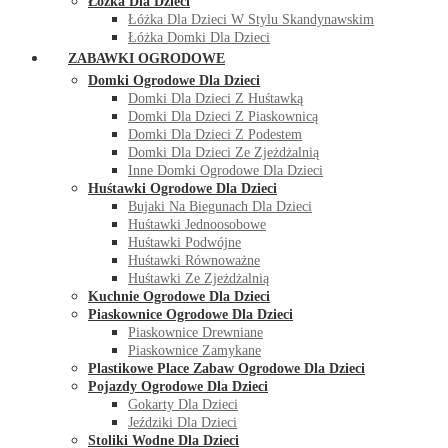
Łóżka Dla Dzieci
Łóżka Dla Dzieci W Stylu Skandynawskim
Łóżka Domki Dla Dzieci
ZABAWKI OGRODOWE
Domki Ogrodowe Dla Dzieci
Domki Dla Dzieci Z Huśtawką
Domki Dla Dzieci Z Piaskownicą
Domki Dla Dzieci Z Podestem
Domki Dla Dzieci Ze Zjeżdżalnią
Inne Domki Ogrodowe Dla Dzieci
Huśtawki Ogrodowe Dla Dzieci
Bujaki Na Biegunach Dla Dzieci
Huśtawki Jednoosobowe
Huśtawki Podwójne
Huśtawki Równoważne
Huśtawki Ze Zjeżdżalnią
Kuchnie Ogrodowe Dla Dzieci
Piaskownice Ogrodowe Dla Dzieci
Piaskownice Drewniane
Piaskownice Zamykane
Plastikowe Place Zabaw Ogrodowe Dla Dzieci
Pojazdy Ogrodowe Dla Dzieci
Gokarty Dla Dzieci
Jeździki Dla Dzieci
Stoliki Wodne Dla Dzieci