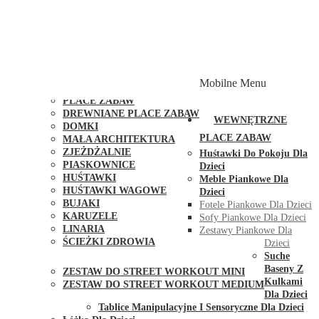
PLACE ZABAW Z PODWÓJNĄ HUŚTAWKĄ
PLACE ZABAW Z PIASKOWNICĄ
PLACE ZABAW Z DOMKIEM
PLACE ZABAW WSPINACZKOWE
PLACE ZABAW DOSTĘPNE W 48H
MODUŁY I AKCESORIA DO PLACÓW ZABAW
Mobilne Menu
PUBLICZNE
PLACE ZABAW
DREWNIANE PLACE ZABAW
WEWNĘTRZNE
DOMKI
PLACE ZABAW
MAŁA ARCHITEKTURA
ZJEŻDŻALNIE
Huśtawki Do Pokoju Dla
PIASKOWNICE
Dzieci
HUŚTAWKI
Meble Piankowe Dla
HUŚTAWKI WAGOWE
Dzieci
BUJAKI
Fotele Piankowe Dla Dzieci
KARUZELE
Sofy Piankowe Dla Dzieci
LINARIA
Zestawy Piankowe Dla
ŚCIEŻKI ZDROWIA
Dzieci
STREET WORKOUT
Suche
Baseny Z
ZESTAW DO STREET WORKOUT MINI
Kulkami
ZESTAW DO STREET WORKOUT MEDIUM
Dla Dzieci
KONTAKT
Tablice Manipulacyjne I Sensoryczne Dla Dzieci