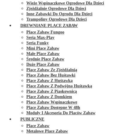
Wieże Wspinaczkowe Ogrodowe Dla Dzieci
Zjeżdżalnie Ogrodowe Dla Dzieci
Inne Zabawki Do Ogrodu Dla Dzieci
Trampoliny Ogrodowe Dla Dzieci
DREWNIANE PLACE ZABAW
Place Zabaw Fungoo
Seria Max-Play
Seria Funky
Mini Place Zabaw
Małe Place Zabaw
Średnie Place Zabaw
Duże Place Zabaw
Place Zabaw Ze Zjeżdżalnią
Place Zabaw Bez Huśtawki
Place Zabaw Z Huśtawką
Place Zabaw Z Podwójną Huśtawką
Place Zabaw Z Piaskownicą
Place Zabaw Z Domkiem
Place Zabaw Wspinaczkowe
Place Zabaw Dostępne W 48h
Moduły I Akcesoria Do Placów Zabaw
PUBLICZNE
Place Zabaw
Metalowe Place Zabaw