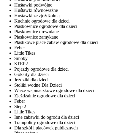
Huśtawki podwójne
Huśtawki równoważne
Huśtawki ze zjeżdżalnią
Kuchnie ogrodowe dla dzieci
Piaskownice ogrodowe dla dzieci
Piaskownice drewniane
Piaskownice zamykane
Plastikowe place zabaw ogrodowe dla dzieci
Feber
Little Tikes
Smoby
STEP2
Pojazdy ogrodowe dla dzieci
Gokarty dla dzieci
Jeździki dla dzieci
Stoliki wodne Dla Dzieci
Wieże wspinaczkowe ogrodowe dla dzieci
Zjeżdżalnie ogrodowe dla dzieci
Feber
Step 2
Little Tikes
Inne zabawki do ogrodu dla dzieci
Trampoliny ogrodowe dla dzieci
Dla szkół i placówek publicznych