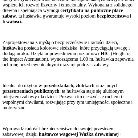
wspiera ich rozwój fizyczny i emocjonalny. Wykonana z solidnego
drewna i spełniająca wymogi
certyfikatu na publiczne place
zabaw
, ta huśtawka gwarantuje wysoki poziom
bezpieczeństwa i
trwałości.
Zaprojektowana z myślą o bezpieczeństwie i radości dzieci,
huśtawka
posiada kolorowe siedziska, które przyciągają uwagę i
dodają uroku. Dzięki odpowiedniemu poziomowi
HIC
(Height of
the Impact Attenuation), wynoszącemu 1,00 m, huśtawka zapewnia
ochronę przed ewentualnymi urazami podczas zabawy.
Idealna do użytku w
przedszkolach, żłobkach
oraz innych
przestrzeniach publicznych
, ta huśtawka staje się ulubionym
miejscem zabawy dla dzieci. Pozwala im cieszyć się ruchem i
wspólnymi chwilami, rozwijając przy tym umiejętności społeczne i
motoryczne.
Wprowadź radość i bezpieczeństwo do swojej przestrzeni
zabawowej dzięki
huśtawce wagowej Ważka drewnianej
-