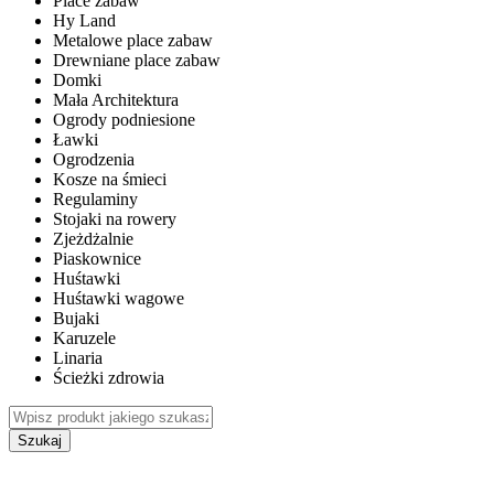
Place zabaw
Hy Land
Metalowe place zabaw
Drewniane place zabaw
Domki
Mała Architektura
Ogrody podniesione
Ławki
Ogrodzenia
Kosze na śmieci
Regulaminy
Stojaki na rowery
Zjeżdżalnie
Piaskownice
Huśtawki
Huśtawki wagowe
Bujaki
Karuzele
Linaria
Ścieżki zdrowia
Szukaj
WEWNĘTRZNE PLACE ZABAW