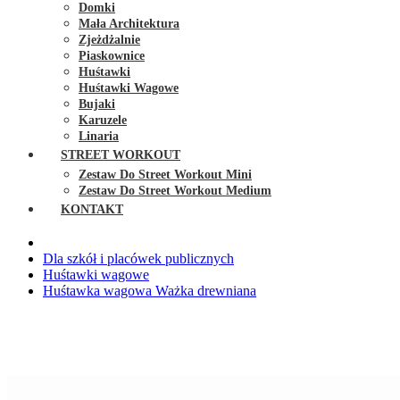
Domki
Mała Architektura
Zjeżdżalnie
Piaskownice
Huśtawki
Huśtawki Wagowe
Bujaki
Karuzele
Linaria
STREET WORKOUT
Zestaw Do Street Workout Mini
Zestaw Do Street Workout Medium
KONTAKT
Dla szkół i placówek publicznych
Huśtawki wagowe
Huśtawka wagowa Ważka drewniana