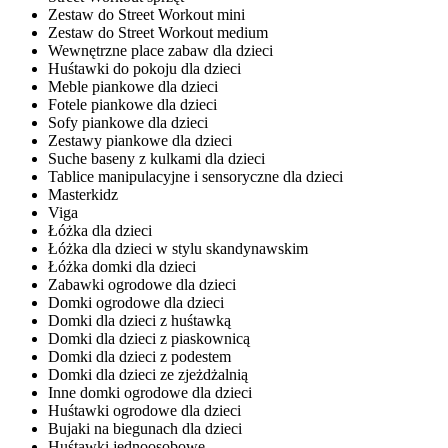
Zestaw do Street Workout mini
Zestaw do Street Workout medium
Wewnętrzne place zabaw dla dzieci
Huśtawki do pokoju dla dzieci
Meble piankowe dla dzieci
Fotele piankowe dla dzieci
Sofy piankowe dla dzieci
Zestawy piankowe dla dzieci
Suche baseny z kulkami dla dzieci
Tablice manipulacyjne i sensoryczne dla dzieci
Masterkidz
Viga
Łóżka dla dzieci
Łóżka dla dzieci w stylu skandynawskim
Łóżka domki dla dzieci
Zabawki ogrodowe dla dzieci
Domki ogrodowe dla dzieci
Domki dla dzieci z huśtawką
Domki dla dzieci z piaskownicą
Domki dla dzieci z podestem
Domki dla dzieci ze zjeżdżalnią
Inne domki ogrodowe dla dzieci
Huśtawki ogrodowe dla dzieci
Bujaki na biegunach dla dzieci
Huśtawki jednoosobowe