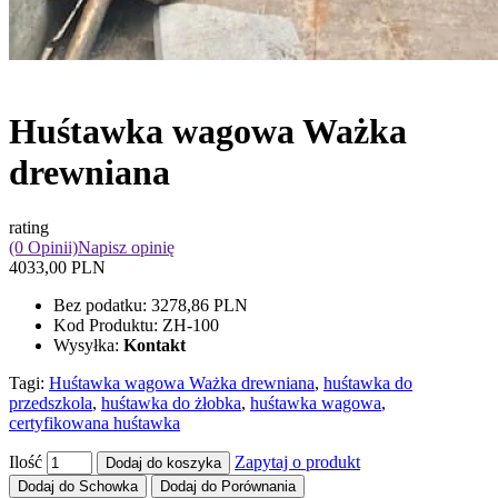
Huśtawka wagowa Ważka
drewniana
rating
(0 Opinii)
Napisz opinię
4033,00 PLN
Bez podatku:
3278,86 PLN
Kod Produktu:
ZH-100
Wysyłka:
Kontakt
Tagi:
Huśtawka wagowa Ważka drewniana
,
huśtawka do
przedszkola
,
huśtawka do żłobka
,
huśtawka wagowa
,
certyfikowana huśtawka
Ilość
Zapytaj o produkt
Dodaj do koszyka
Dodaj do Schowka
Dodaj do Porównania