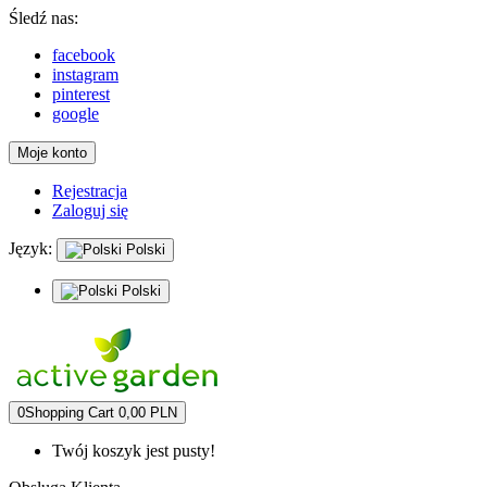
Śledź nas:
facebook
instagram
pinterest
google
Moje konto
Rejestracja
Zaloguj się
Język:
Polski
Polski
0
Shopping Cart
0,00 PLN
Twój koszyk jest pusty!