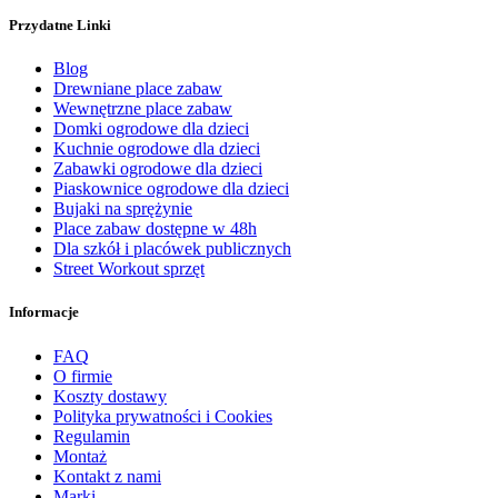
Przydatne Linki
Blog
Drewniane place zabaw
Wewnętrzne place zabaw
Domki ogrodowe dla dzieci
Kuchnie ogrodowe dla dzieci
Zabawki ogrodowe dla dzieci
Piaskownice ogrodowe dla dzieci
Bujaki na sprężynie
Place zabaw dostępne w 48h
Dla szkół i placówek publicznych
Street Workout sprzęt
Informacje
FAQ
O firmie
Koszty dostawy
Polityka prywatności i Cookies
Regulamin
Montaż
Kontakt z nami
Marki