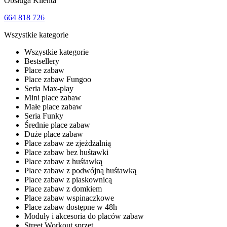
Obsługa Klienta
664 818 726
Wszystkie kategorie
Wszystkie kategorie
Bestsellery
Place zabaw
Place zabaw Fungoo
Seria Max-play
Mini place zabaw
Małe place zabaw
Seria Funky
Średnie place zabaw
Duże place zabaw
Place zabaw ze zjeżdżalnią
Place zabaw bez huśtawki
Place zabaw z huśtawką
Place zabaw z podwójną huśtawką
Place zabaw z piaskownicą
Place zabaw z domkiem
Place zabaw wspinaczkowe
Place zabaw dostępne w 48h
Moduły i akcesoria do placów zabaw
Street Workout sprzęt