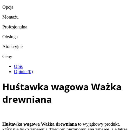
Opcja
Montażu
Profesjonalna
Obsługa
Atrakcyjne
Ceny
Opis
Opinie (0)
Huśtawka wagowa Ważka
drewniana
Huśtawka wagowa Ważka drewniana
to wyjątkowy produkt,
który nie tylko zapewnia dzieciom niezapomnianą zabawę, ale także