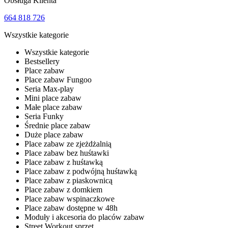
Obsługa Klienta
664 818 726
Wszystkie kategorie
Wszystkie kategorie
Bestsellery
Place zabaw
Place zabaw Fungoo
Seria Max-play
Mini place zabaw
Małe place zabaw
Seria Funky
Średnie place zabaw
Duże place zabaw
Place zabaw ze zjeżdżalnią
Place zabaw bez huśtawki
Place zabaw z huśtawką
Place zabaw z podwójną huśtawką
Place zabaw z piaskownicą
Place zabaw z domkiem
Place zabaw wspinaczkowe
Place zabaw dostępne w 48h
Moduły i akcesoria do placów zabaw
Street Workout sprzęt