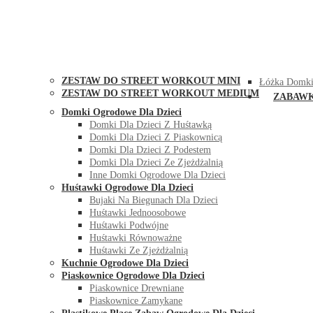
STREET WORKOUT
KONTAK
ZESTAW DO STREET WORKOUT MINI
Łóżka Domki
ZESTAW DO STREET WORKOUT MEDIUM
ZABAW
Domki Ogrodowe Dla Dzieci
Domki Dla Dzieci Z Huśtawką
Domki Dla Dzieci Z Piaskownicą
Domki Dla Dzieci Z Podestem
Domki Dla Dzieci Ze Zjeżdżalnią
Inne Domki Ogrodowe Dla Dzieci
Huśtawki Ogrodowe Dla Dzieci
Bujaki Na Biegunach Dla Dzieci
Huśtawki Jednoosobowe
Huśtawki Podwójne
Huśtawki Równoważne
Huśtawki Ze Zjeżdżalnią
Kuchnie Ogrodowe Dla Dzieci
Piaskownice Ogrodowe Dla Dzieci
Piaskownice Drewniane
Piaskownice Zamykane