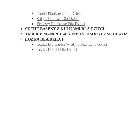
HUŚTAWKI DO POKOJU DLA DZIECI
MEBLE PIANKOWE DLA DZIECI
Fotele Piankowe Dla Dzieci
Sofy Piankowe Dla Dzieci
Zestawy Piankowe Dla Dzieci
SUCHE BASENY Z KULKAMI DLA DZIECI
TABLICE MANIPULACYJNE I SENSORYCZNE DLA DZ
ŁÓŻKA DLA DZIECI
Łóżka Dla Dzieci W Stylu Skandynawskim
Łóżka Domki Dla Dzieci