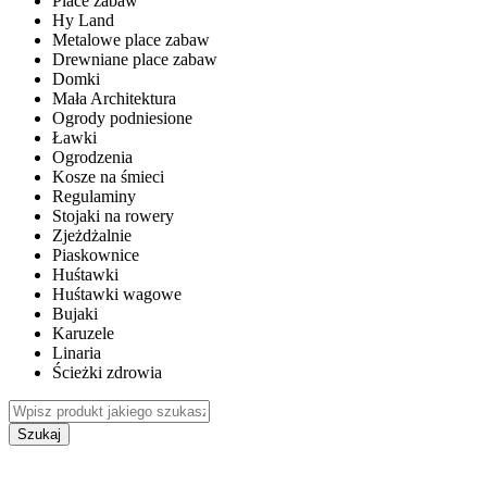
Place zabaw
Hy Land
Metalowe place zabaw
Drewniane place zabaw
Domki
Mała Architektura
Ogrody podniesione
Ławki
Ogrodzenia
Kosze na śmieci
Regulaminy
Stojaki na rowery
Zjeżdżalnie
Piaskownice
Huśtawki
Huśtawki wagowe
Bujaki
Karuzele
Linaria
Ścieżki zdrowia
Szukaj
WEWNĘTRZNE PLACE ZABAW