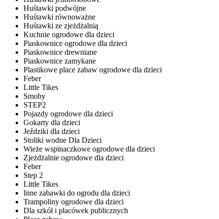
Huśtawki podwójne
Huśtawki równoważne
Huśtawki ze zjeżdżalnią
Kuchnie ogrodowe dla dzieci
Piaskownice ogrodowe dla dzieci
Piaskownice drewniane
Piaskownice zamykane
Plastikowe place zabaw ogrodowe dla dzieci
Feber
Little Tikes
Smoby
STEP2
Pojazdy ogrodowe dla dzieci
Gokarty dla dzieci
Jeździki dla dzieci
Stoliki wodne Dla Dzieci
Wieże wspinaczkowe ogrodowe dla dzieci
Zjeżdżalnie ogrodowe dla dzieci
Feber
Step 2
Little Tikes
Inne zabawki do ogrodu dla dzieci
Trampoliny ogrodowe dla dzieci
Dla szkół i placówek publicznych