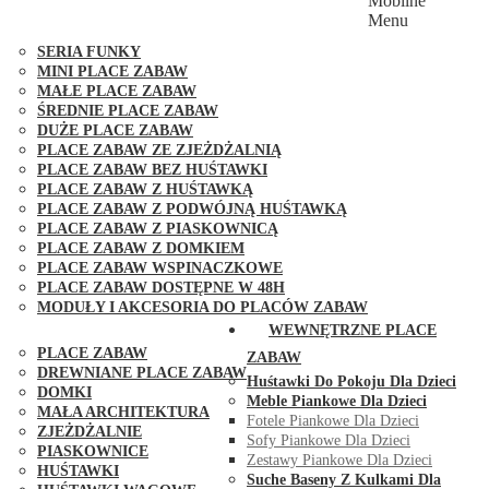
Mobilne
PLACE ZABAW FUNGOO
Menu
SERIA MAX-PLAY
SERIA FUNKY
MINI PLACE ZABAW
MAŁE PLACE ZABAW
ŚREDNIE PLACE ZABAW
DUŻE PLACE ZABAW
PLACE ZABAW ZE ZJEŻDŻALNIĄ
PLACE ZABAW BEZ HUŚTAWKI
PLACE ZABAW Z HUŚTAWKĄ
PLACE ZABAW Z PODWÓJNĄ HUŚTAWKĄ
PLACE ZABAW Z PIASKOWNICĄ
PLACE ZABAW Z DOMKIEM
PLACE ZABAW WSPINACZKOWE
PLACE ZABAW DOSTĘPNE W 48H
MODUŁY I AKCESORIA DO PLACÓW ZABAW
PUBLICZNE
WEWNĘTRZNE PLACE
PLACE ZABAW
ZABAW
DREWNIANE PLACE ZABAW
Huśtawki Do Pokoju Dla Dzieci
DOMKI
Meble Piankowe Dla Dzieci
MAŁA ARCHITEKTURA
Fotele Piankowe Dla Dzieci
ZJEŻDŻALNIE
Sofy Piankowe Dla Dzieci
PIASKOWNICE
Zestawy Piankowe Dla Dzieci
HUŚTAWKI
Suche Baseny Z Kulkami Dla