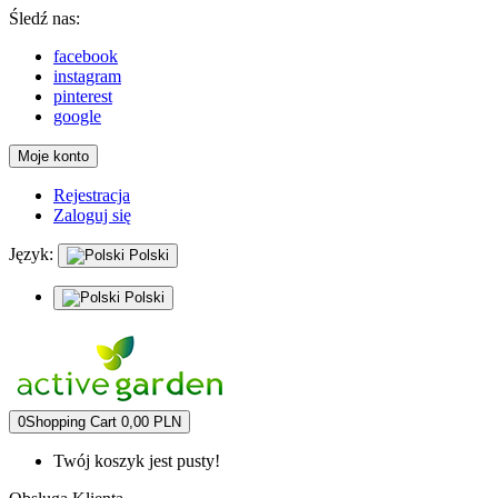
Śledź nas:
facebook
instagram
pinterest
google
Moje konto
Rejestracja
Zaloguj się
Język:
Polski
Polski
0
Shopping Cart
0,00 PLN
Twój koszyk jest pusty!