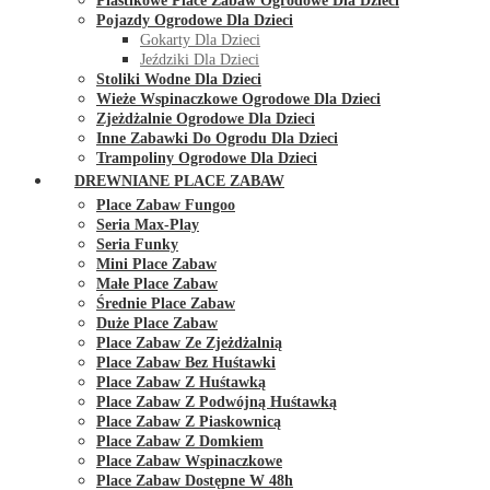
Plastikowe Place Zabaw Ogrodowe Dla Dzieci
Pojazdy Ogrodowe Dla Dzieci
Gokarty Dla Dzieci
Jeździki Dla Dzieci
Stoliki Wodne Dla Dzieci
Wieże Wspinaczkowe Ogrodowe Dla Dzieci
Zjeżdżalnie Ogrodowe Dla Dzieci
Inne Zabawki Do Ogrodu Dla Dzieci
Trampoliny Ogrodowe Dla Dzieci
DREWNIANE PLACE ZABAW
Place Zabaw Fungoo
Seria Max-Play
Seria Funky
Mini Place Zabaw
Małe Place Zabaw
Średnie Place Zabaw
Duże Place Zabaw
Place Zabaw Ze Zjeżdżalnią
Place Zabaw Bez Huśtawki
Place Zabaw Z Huśtawką
Place Zabaw Z Podwójną Huśtawką
Place Zabaw Z Piaskownicą
Place Zabaw Z Domkiem
Place Zabaw Wspinaczkowe
Place Zabaw Dostępne W 48h