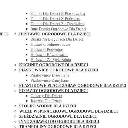
DOMKI OGRODOWE DLA DZIECI
Domki Dla Dzieci Z Huśtawką
Domki Dla Dzieci Z Piaskownicą
Domki Dla Dzieci Z Podestem
Domki Dla Dzieci Ze Zjeżdżalnią
Inne Domki Ogrodowe Dla Dzieci
IECI
HUŚTAWKI OGRODOWE DLA DZIECI
Bujaki Na Biegunach Dla Dzieci
Huśtawki Jednoosobowe
Huśtawki Podwójne
Huśtawki Równoważne
Huśtawki Ze Zjeżdżalnią
KUCHNIE OGRODOWE DLA DZIECI
PIASKOWNICE OGRODOWE DLA DZIECI
Piaskownice Drewniane
Piaskownice Zamykane
PLASTIKOWE PLACE ZABAW OGRODOWE DLA DZIECI
POJAZDY OGRODOWE DLA DZIECI
Gokarty Dla Dzieci
Jeździki Dla Dzieci
STOLIKI WODNE DLA DZIECI
WIEŻE WSPINACZKOWE OGRODOWE DLA DZIECI
ZJEŻDŻALNIE OGRODOWE DLA DZIECI
INNE ZABAWKI DO OGRODU DLA DZIECI
TRAMPOLINY OGRODOWE DLA DZIECI