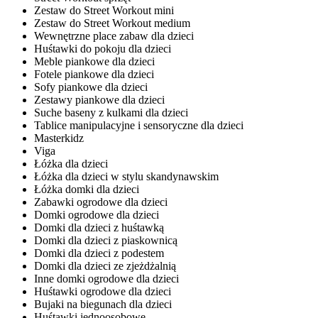
Zestaw do Street Workout mini
Zestaw do Street Workout medium
Wewnętrzne place zabaw dla dzieci
Huśtawki do pokoju dla dzieci
Meble piankowe dla dzieci
Fotele piankowe dla dzieci
Sofy piankowe dla dzieci
Zestawy piankowe dla dzieci
Suche baseny z kulkami dla dzieci
Tablice manipulacyjne i sensoryczne dla dzieci
Masterkidz
Viga
Łóżka dla dzieci
Łóżka dla dzieci w stylu skandynawskim
Łóżka domki dla dzieci
Zabawki ogrodowe dla dzieci
Domki ogrodowe dla dzieci
Domki dla dzieci z huśtawką
Domki dla dzieci z piaskownicą
Domki dla dzieci z podestem
Domki dla dzieci ze zjeżdżalnią
Inne domki ogrodowe dla dzieci
Huśtawki ogrodowe dla dzieci
Bujaki na biegunach dla dzieci
Huśtawki jednoosobowe