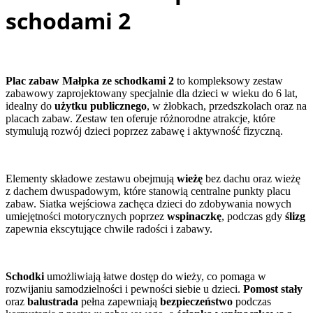
schodami 2
Plac zabaw Małpka ze schodkami 2
to kompleksowy zestaw
zabawowy zaprojektowany specjalnie dla dzieci w wieku do 6 lat,
idealny do
użytku publicznego
, w żłobkach, przedszkolach oraz na
placach zabaw. Zestaw ten oferuje różnorodne atrakcje, które
stymulują rozwój dzieci poprzez zabawę i aktywność fizyczną.
Elementy składowe zestawu obejmują
wieżę
bez dachu oraz wieżę
z dachem dwuspadowym, które stanowią centralne punkty placu
zabaw. Siatka wejściowa zachęca dzieci do zdobywania nowych
umiejętności motorycznych poprzez
wspinaczkę
, podczas gdy
ślizg
zapewnia ekscytujące chwile radości i zabawy.
Schodki
umożliwiają łatwe dostęp do wieży, co pomaga w
rozwijaniu samodzielności i pewności siebie u dzieci.
Pomost stały
oraz
balustrada
pełna zapewniają
bezpieczeństwo
podczas