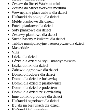
Zestaw do Street Workout mini
Zestaw do Street Workout medium
Wewnętrzne place zabaw dla dzieci
Huśtawki do pokoju dla dzieci
Meble piankowe dla dzieci
Fotele piankowe dla dzieci
Sofy piankowe dla dzieci
Zestawy piankowe dla dzieci
Suche baseny z kulkami dla dzieci
Tablice manipulacyjne i sensoryczne dla dzieci
Masterkidz
Viga
Łóżka dla dzieci
Łóżka dla dzieci w stylu skandynawskim
Łóżka domki dla dzieci
Zabawki ogrodowe dla dzieci
Domki ogrodowe dla dzieci
Domki dla dzieci z huśtawką
Domki dla dzieci z piaskownicą
Domki dla dzieci z podestem
Domki dla dzieci ze zjeżdżalnią
Inne domki ogrodowe dla dzieci
Huśtawki ogrodowe dla dzieci
Bujaki na biegunach dla dzieci
Huśtawki jednoosobowe