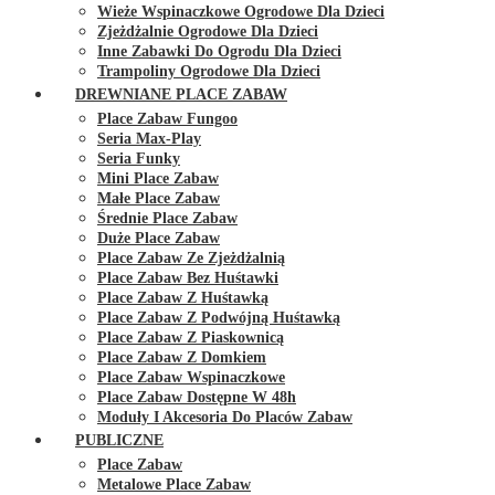
Wieże Wspinaczkowe Ogrodowe Dla Dzieci
Zjeżdżalnie Ogrodowe Dla Dzieci
Inne Zabawki Do Ogrodu Dla Dzieci
Trampoliny Ogrodowe Dla Dzieci
DREWNIANE PLACE ZABAW
Place Zabaw Fungoo
Seria Max-Play
Seria Funky
Mini Place Zabaw
Małe Place Zabaw
Średnie Place Zabaw
Duże Place Zabaw
Place Zabaw Ze Zjeżdżalnią
Place Zabaw Bez Huśtawki
Place Zabaw Z Huśtawką
Place Zabaw Z Podwójną Huśtawką
Place Zabaw Z Piaskownicą
Place Zabaw Z Domkiem
Place Zabaw Wspinaczkowe
Place Zabaw Dostępne W 48h
Moduły I Akcesoria Do Placów Zabaw
PUBLICZNE
Place Zabaw
Metalowe Place Zabaw