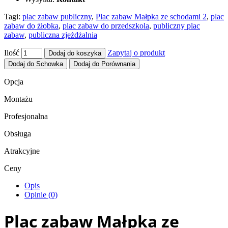
Tagi:
plac zabaw publiczny
,
Plac zabaw Małpka ze schodami 2
,
plac
zabaw do żłobka
,
plac zabaw do przedszkola
,
publiczny plac
zabaw
,
publiczna zjeżdżalnia
Ilość
Zapytaj o produkt
Dodaj do koszyka
Dodaj do Schowka
Dodaj do Porównania
Opcja
Montażu
Profesjonalna
Obsługa
Atrakcyjne
Ceny
Opis
Opinie (0)
Plac zabaw Małpka ze