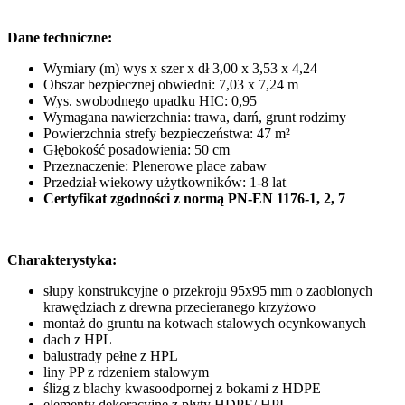
Dane techniczne:
Wymiary (m) wys x szer x dł 3,00 x 3,53 x 4,24
Obszar bezpiecznej obwiedni: 7,03 x 7,24 m
Wys. swobodnego upadku HIC: 0,95
Wymagana nawierzchnia: trawa, darń, grunt rodzimy
Powierzchnia strefy bezpieczeństwa: 47 m²
Głębokość posadowienia: 50 cm
Przeznaczenie: Plenerowe place zabaw
Przedział wiekowy użytkowników: 1-8 lat
Certyfikat zgodności z normą PN-EN 1176-1, 2, 7
Charakterystyka:
słupy konstrukcyjne o przekroju 95x95 mm o zaoblonych
krawędziach z drewna przecieranego krzyżowo
montaż do gruntu na kotwach stalowych ocynkowanych
dach z HPL
balustrady pełne z HPL
liny PP z rdzeniem stalowym
ślizg z blachy kwasoodpornej z bokami z HDPE
elementy dekoracyjne z płyty HDPE/ HPL