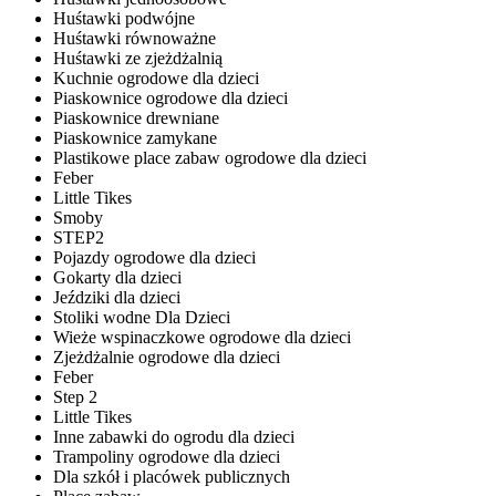
Huśtawki podwójne
Huśtawki równoważne
Huśtawki ze zjeżdżalnią
Kuchnie ogrodowe dla dzieci
Piaskownice ogrodowe dla dzieci
Piaskownice drewniane
Piaskownice zamykane
Plastikowe place zabaw ogrodowe dla dzieci
Feber
Little Tikes
Smoby
STEP2
Pojazdy ogrodowe dla dzieci
Gokarty dla dzieci
Jeździki dla dzieci
Stoliki wodne Dla Dzieci
Wieże wspinaczkowe ogrodowe dla dzieci
Zjeżdżalnie ogrodowe dla dzieci
Feber
Step 2
Little Tikes
Inne zabawki do ogrodu dla dzieci
Trampoliny ogrodowe dla dzieci
Dla szkół i placówek publicznych