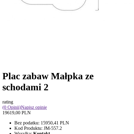
Plac zabaw Małpka ze
schodami 2
rating
(0 Opinii)
Napisz opinię
19619,00 PLN
Bez podatku:
15950,41 PLN
Kod Produktu:
JM-557.2
Wysyłka:
Kontakt