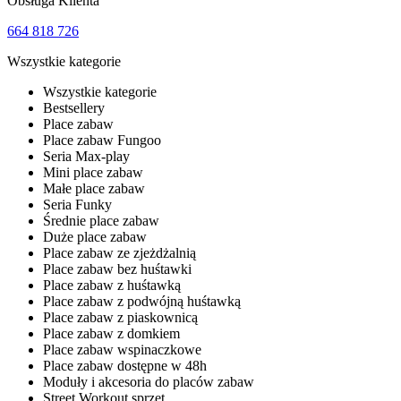
Obsługa Klienta
664 818 726
Wszystkie kategorie
Wszystkie kategorie
Bestsellery
Place zabaw
Place zabaw Fungoo
Seria Max-play
Mini place zabaw
Małe place zabaw
Seria Funky
Średnie place zabaw
Duże place zabaw
Place zabaw ze zjeżdżalnią
Place zabaw bez huśtawki
Place zabaw z huśtawką
Place zabaw z podwójną huśtawką
Place zabaw z piaskownicą
Place zabaw z domkiem
Place zabaw wspinaczkowe
Place zabaw dostępne w 48h
Moduły i akcesoria do placów zabaw
Street Workout sprzęt