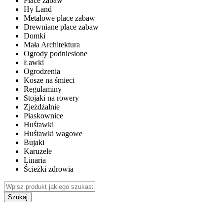
Place zabaw
Hy Land
Metalowe place zabaw
Drewniane place zabaw
Domki
Mała Architektura
Ogrody podniesione
Ławki
Ogrodzenia
Kosze na śmieci
Regulaminy
Stojaki na rowery
Zjeżdżalnie
Piaskownice
Huśtawki
Huśtawki wagowe
Bujaki
Karuzele
Linaria
Ścieżki zdrowia
Szukaj
WEWNĘTRZNE PLACE ZABAW