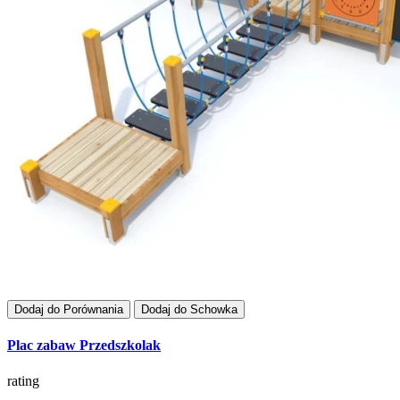
Dodaj do Porównania
Dodaj do Schowka
Plac zabaw Przedszkolak
rating