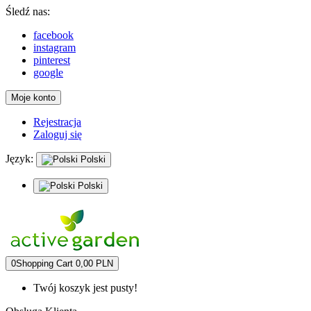
Śledź nas:
facebook
instagram
pinterest
google
Moje konto
Rejestracja
Zaloguj się
Język:
Polski
Polski
0
Shopping Cart
0,00 PLN
Twój koszyk jest pusty!