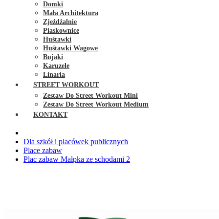
Domki
Mała Architektura
Zjeżdżalnie
Piaskownice
Huśtawki
Huśtawki Wagowe
Bujaki
Karuzele
Linaria
STREET WORKOUT
Zestaw Do Street Workout Mini
Zestaw Do Street Workout Medium
KONTAKT
Dla szkół i placówek publicznych
Place zabaw
Plac zabaw Małpka ze schodami 2