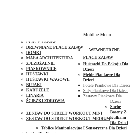
PLACE ZABAW Z PODWÓJNĄ HUŚTAWKĄ
PLACE ZABAW Z PIASKOWNICĄ
PLACE ZABAW Z DOMKIEM
PLACE ZABAW WSPINACZKOWE
PLACE ZABAW DOSTĘPNE W 48H
MODUŁY I AKCESORIA DO PLACÓW ZABAW
Mobilne Menu
PUBLICZNE
PLACE ZABAW
DREWNIANE PLACE ZABAW
WEWNĘTRZNE
DOMKI
PLACE ZABAW
MAŁA ARCHITEKTURA
ZJEŻDŻALNIE
Huśtawki Do Pokoju Dla
PIASKOWNICE
Dzieci
HUŚTAWKI
Meble Piankowe Dla
HUŚTAWKI WAGOWE
Dzieci
BUJAKI
Fotele Piankowe Dla Dzieci
KARUZELE
Sofy Piankowe Dla Dzieci
LINARIA
Zestawy Piankowe Dla
ŚCIEŻKI ZDROWIA
Dzieci
STREET WORKOUT
Suche
Baseny Z
ZESTAW DO STREET WORKOUT MINI
Kulkami
ZESTAW DO STREET WORKOUT MEDIUM
Dla Dzieci
KONTAKT
Tablice Manipulacyjne I Sensoryczne Dla Dzieci