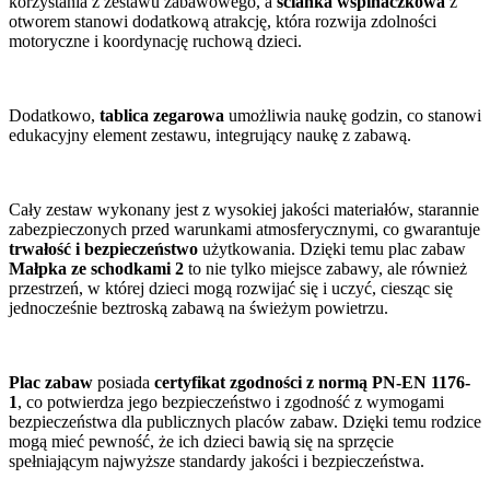
korzystania z zestawu zabawowego, a
ścianka wspinaczkowa
z
otworem stanowi dodatkową atrakcję, która rozwija zdolności
motoryczne i koordynację ruchową dzieci.
Dodatkowo,
tablica zegarowa
umożliwia naukę godzin, co stanowi
edukacyjny element zestawu, integrujący naukę z zabawą.
Cały zestaw wykonany jest z wysokiej jakości materiałów, starannie
zabezpieczonych przed warunkami atmosferycznymi, co gwarantuje
trwałość i bezpieczeństwo
użytkowania. Dzięki temu plac zabaw
Małpka ze schodkami 2
to nie tylko miejsce zabawy, ale również
przestrzeń, w której dzieci mogą rozwijać się i uczyć, ciesząc się
jednocześnie beztroską zabawą na świeżym powietrzu.
Plac zabaw
posiada
certyfikat zgodności z normą PN-EN 1176-
1
, co potwierdza jego bezpieczeństwo i zgodność z wymogami
bezpieczeństwa dla publicznych placów zabaw. Dzięki temu rodzice
mogą mieć pewność, że ich dzieci bawią się na sprzęcie
spełniającym najwyższe standardy jakości i bezpieczeństwa.