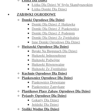
Łóżka Dla Dzieci
Łóżka Dla Dzieci W Stylu Skandynawskim
Łóżka Domki Dla Dzieci
ZABAWKI OGRODOWE
Domki Ogrodowe Dla Dzieci
Domki Dla Dzieci Z Huśtawką
Domki Dla Dzieci Z Piaskownicą
Domki Dla Dzieci Z Podestem
Domki Dla Dzieci Ze Zjeżdżalnią
Inne Domki Ogrodowe Dla Dzieci
Huśtawki Ogrodowe Dla Dzieci
Bujaki Na Biegunach Dla Dzieci
Huśtawki Jednoosobowe
Huśtawki Podwójne
Huśtawki Równoważne
Huśtawki Ze Zjeżdżalnią
Kuchnie Ogrodowe Dla Dzieci
Piaskownice Ogrodowe Dla Dzieci
Piaskownice Drewniane
Piaskownice Zamykane
Plastikowe Place Zabaw Ogrodowe Dla Dzieci
Pojazdy Ogrodowe Dla Dzieci
Gokarty Dla Dzieci
Jeździki Dla Dzieci
Stoliki Wodne Dla Dzieci