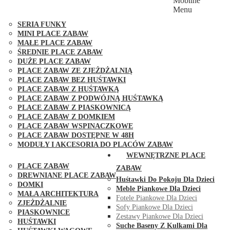
Mobilne
PLACE ZABAW FUNGOO
Menu
SERIA MAX-PLAY
SERIA FUNKY
MINI PLACE ZABAW
MAŁE PLACE ZABAW
ŚREDNIE PLACE ZABAW
DUŻE PLACE ZABAW
PLACE ZABAW ZE ZJEŻDŻALNIĄ
PLACE ZABAW BEZ HUŚTAWKI
PLACE ZABAW Z HUŚTAWKĄ
PLACE ZABAW Z PODWÓJNĄ HUŚTAWKĄ
PLACE ZABAW Z PIASKOWNICĄ
PLACE ZABAW Z DOMKIEM
PLACE ZABAW WSPINACZKOWE
PLACE ZABAW DOSTĘPNE W 48H
MODUŁY I AKCESORIA DO PLACÓW ZABAW
PUBLICZNE
WEWNĘTRZNE PLACE
PLACE ZABAW
ZABAW
DREWNIANE PLACE ZABAW
Huśtawki Do Pokoju Dla Dzieci
DOMKI
Meble Piankowe Dla Dzieci
MAŁA ARCHITEKTURA
Fotele Piankowe Dla Dzieci
ZJEŻDŻALNIE
Sofy Piankowe Dla Dzieci
PIASKOWNICE
Zestawy Piankowe Dla Dzieci
HUŚTAWKI
Suche Baseny Z Kulkami Dla