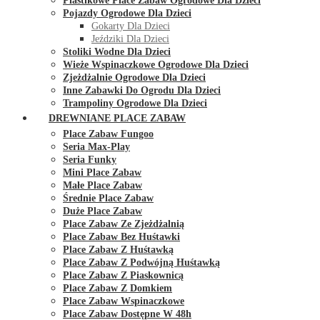
Plastikowe Place Zabaw Ogrodowe Dla Dzieci
Pojazdy Ogrodowe Dla Dzieci
Gokarty Dla Dzieci
Jeździki Dla Dzieci
Stoliki Wodne Dla Dzieci
Wieże Wspinaczkowe Ogrodowe Dla Dzieci
Zjeżdżalnie Ogrodowe Dla Dzieci
Inne Zabawki Do Ogrodu Dla Dzieci
Trampoliny Ogrodowe Dla Dzieci
DREWNIANE PLACE ZABAW
Place Zabaw Fungoo
Seria Max-Play
Seria Funky
Mini Place Zabaw
Małe Place Zabaw
Średnie Place Zabaw
Duże Place Zabaw
Place Zabaw Ze Zjeżdżalnią
Place Zabaw Bez Huśtawki
Place Zabaw Z Huśtawką
Place Zabaw Z Podwójną Huśtawką
Place Zabaw Z Piaskownicą
Place Zabaw Z Domkiem
Place Zabaw Wspinaczkowe
Place Zabaw Dostępne W 48h