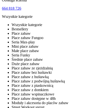
Obsługa Klienta
664 818 726
Wszystkie kategorie
Wszystkie kategorie
Bestsellery
Place zabaw
Place zabaw Fungoo
Seria Max-play
Mini place zabaw
Małe place zabaw
Seria Funky
Średnie place zabaw
Duże place zabaw
Place zabaw ze zjeżdżalnią
Place zabaw bez huśtawki
Place zabaw z huśtawką
Place zabaw z podwójną huśtawką
Place zabaw z piaskownicą
Place zabaw z domkiem
Place zabaw wspinaczkowe
Place zabaw dostępne w 48h
Moduły i akcesoria do placów zabaw
Street Workout sprzęt