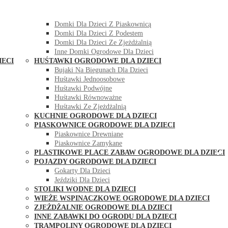
DOMKI OGRODOWE DLA DZIECI
Domki Dla Dzieci Z Huśtawką
Domki Dla Dzieci Z Piaskownicą
Domki Dla Dzieci Z Podestem
Domki Dla Dzieci Ze Zjeżdżalnią
Inne Domki Ogrodowe Dla Dzieci
IECI
HUŚTAWKI OGRODOWE DLA DZIECI
Bujaki Na Biegunach Dla Dzieci
Huśtawki Jednoosobowe
Huśtawki Podwójne
Huśtawki Równoważne
Huśtawki Ze Zjeżdżalnią
KUCHNIE OGRODOWE DLA DZIECI
PIASKOWNICE OGRODOWE DLA DZIECI
Piaskownice Drewniane
Piaskownice Zamykane
PLASTIKOWE PLACE ZABAW OGRODOWE DLA DZIECI
POJAZDY OGRODOWE DLA DZIECI
Gokarty Dla Dzieci
Jeździki Dla Dzieci
STOLIKI WODNE DLA DZIECI
WIEŻE WSPINACZKOWE OGRODOWE DLA DZIECI
ZJEŻDŻALNIE OGRODOWE DLA DZIECI
INNE ZABAWKI DO OGRODU DLA DZIECI
TRAMPOLINY OGRODOWE DLA DZIECI