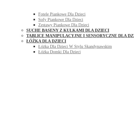
HUŚTAWKI DO POKOJU DLA DZIECI
MEBLE PIANKOWE DLA DZIECI
Fotele Piankowe Dla Dzieci
Sofy Piankowe Dla Dzieci
Zestawy Piankowe Dla Dzieci
SUCHE BASENY Z KULKAMI DLA DZIECI
TABLICE MANIPULACYJNE I SENSORYCZNE DLA DZ
ŁÓŻKA DLA DZIECI
Łóżka Dla Dzieci W Stylu Skandynawskim
Łóżka Domki Dla Dzieci