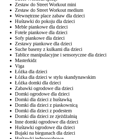
Zestaw do Street Workout mini
Zestaw do Street Workout medium
Wewnętrzne place zabaw dla dzieci
Huśtawki do pokoju dla dzieci
Meble piankowe dla dzieci
Fotele piankowe dla dzieci
Sofy piankowe dla dzieci
Zestawy piankowe dla dzieci
Suche baseny z kulkami dla dzieci
Tablice manipulacyjne i sensoryczne dla dzieci
Masterkidz
Viga
Łóżka dla dzieci
Łóżka dla dzieci w stylu skandynawskim
Łóżka domki dla dzieci
Zabawki ogrodowe dla dzieci
Domki ogrodowe dla dzieci
Domki dla dzieci z huśtawką
Domki dla dzieci z piaskownicą
Domki dla dzieci z podestem
Domki dla dzieci ze zjeżdżalnią
Inne domki ogrodowe dla dzieci
Huśtawki ogrodowe dla dzieci
Bujaki na biegunach dla dzieci
Huśtawki jednoosobowe