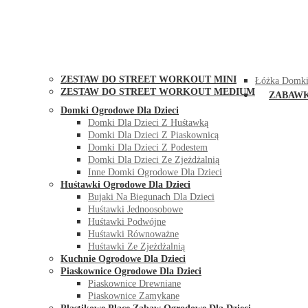
STREET WORKOUT
KONTAK
ZESTAW DO STREET WORKOUT MINI
Łóżka Domki
ZESTAW DO STREET WORKOUT MEDIUM
ZABAW
Domki Ogrodowe Dla Dzieci
Domki Dla Dzieci Z Huśtawką
Domki Dla Dzieci Z Piaskownicą
Domki Dla Dzieci Z Podestem
Domki Dla Dzieci Ze Zjeżdżalnią
Inne Domki Ogrodowe Dla Dzieci
Huśtawki Ogrodowe Dla Dzieci
Bujaki Na Biegunach Dla Dzieci
Huśtawki Jednoosobowe
Huśtawki Podwójne
Huśtawki Równoważne
Huśtawki Ze Zjeżdżalnią
Kuchnie Ogrodowe Dla Dzieci
Piaskownice Ogrodowe Dla Dzieci
Piaskownice Drewniane
Piaskownice Zamykane