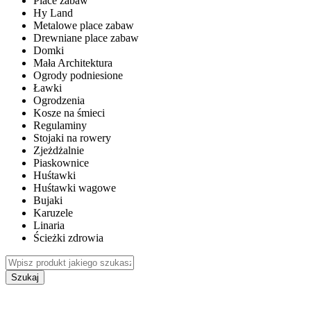
Place zabaw
Hy Land
Metalowe place zabaw
Drewniane place zabaw
Domki
Mała Architektura
Ogrody podniesione
Ławki
Ogrodzenia
Kosze na śmieci
Regulaminy
Stojaki na rowery
Zjeżdżalnie
Piaskownice
Huśtawki
Huśtawki wagowe
Bujaki
Karuzele
Linaria
Ścieżki zdrowia
Szukaj
WEWNĘTRZNE PLACE ZABAW