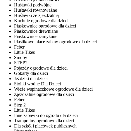
Huśtawki podwójne
Huśtawki równoważne
Huśtawki ze zjeżdżalnią
Kuchnie ogrodowe dla dzieci
Piaskownice ogrodowe dla dzieci
Piaskownice drewniane
Piaskownice zamykane
Plastikowe place zabaw ogrodowe dla dzieci
Feber
Little Tikes
Smoby
STEP2
Pojazdy ogrodowe dla dzieci
Gokarty dla dzieci
Jeździki dla dzieci
Stoliki wodne Dla Dzieci
Wieże wspinaczkowe ogrodowe dla dzieci
Zjeżdżalnie ogrodowe dla dzieci
Feber
Step 2
Little Tikes
Inne zabawki do ogrodu dla dzieci
Trampoliny ogrodowe dla dzieci
Dla szkół i placówek publicznych