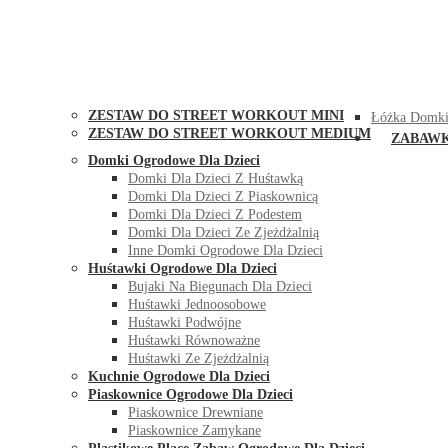
STREET WORKOUT
KONTAK
ZESTAW DO STREET WORKOUT MINI
Łóżka Domki
ZESTAW DO STREET WORKOUT MEDIUM
ZABAW
Domki Ogrodowe Dla Dzieci
Domki Dla Dzieci Z Huśtawką
Domki Dla Dzieci Z Piaskownicą
Domki Dla Dzieci Z Podestem
Domki Dla Dzieci Ze Zjeżdżalnią
Inne Domki Ogrodowe Dla Dzieci
Huśtawki Ogrodowe Dla Dzieci
Bujaki Na Biegunach Dla Dzieci
Huśtawki Jednoosobowe
Huśtawki Podwójne
Huśtawki Równoważne
Huśtawki Ze Zjeżdżalnią
Kuchnie Ogrodowe Dla Dzieci
Piaskownice Ogrodowe Dla Dzieci
Piaskownice Drewniane
Piaskownice Zamykane