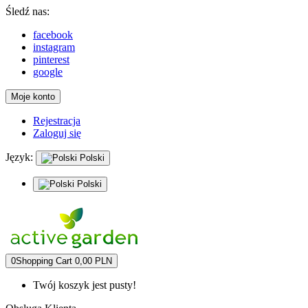
Śledź nas:
facebook
instagram
pinterest
google
Moje konto
Rejestracja
Zaloguj się
Język:
Polski
Polski
0
Shopping Cart
0,00 PLN
Twój koszyk jest pusty!