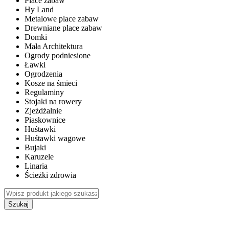
Place zabaw
Hy Land
Metalowe place zabaw
Drewniane place zabaw
Domki
Mała Architektura
Ogrody podniesione
Ławki
Ogrodzenia
Kosze na śmieci
Regulaminy
Stojaki na rowery
Zjeżdżalnie
Piaskownice
Huśtawki
Huśtawki wagowe
Bujaki
Karuzele
Linaria
Ścieżki zdrowia
Szukaj
WEWNĘTRZNE PLACE ZABAW