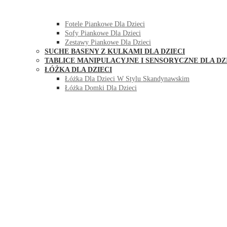
HUŚTAWKI DO POKOJU DLA DZIECI
MEBLE PIANKOWE DLA DZIECI
Fotele Piankowe Dla Dzieci
Sofy Piankowe Dla Dzieci
Zestawy Piankowe Dla Dzieci
SUCHE BASENY Z KULKAMI DLA DZIECI
TABLICE MANIPULACYJNE I SENSORYCZNE DLA DZ
ŁÓŻKA DLA DZIECI
Łóżka Dla Dzieci W Stylu Skandynawskim
Łóżka Domki Dla Dzieci