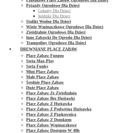
Plastikowe Place Zabaw Ogrodowe Dla Dzieci
Pojazdy Ogrodowe Dla Dzieci
Gokarty Dla Dzieci
Jeździki Dla Dzieci
Stoliki Wodne Dla Dzieci
Wieże Wspinaczkowe Ogrodowe Dla Dzieci
Zjeżdżalnie Ogrodowe Dla Dzieci
Inne Zabawki Do Ogrodu Dla Dzieci
Trampoliny Ogrodowe Dla Dzieci
DREWNIANE PLACE ZABAW
Place Zabaw Fungoo
Seria Max-Play
Seria Funky
Mini Place Zabaw
Małe Place Zabaw
Średnie Place Zabaw
Duże Place Zabaw
Place Zabaw Ze Zjeżdżalnią
Place Zabaw Bez Huśtawki
Place Zabaw Z Huśtawką
Place Zabaw Z Podwójną Huśtawką
Place Zabaw Z Piaskownicą
Place Zabaw Z Domkiem
Place Zabaw Wspinaczkowe
Place Zabaw Dostępne W 48h