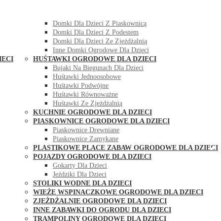
DOMKI OGRODOWE DLA DZIECI
Domki Dla Dzieci Z Huśtawką
Domki Dla Dzieci Z Piaskownicą
Domki Dla Dzieci Z Podestem
Domki Dla Dzieci Ze Zjeżdżalnią
Inne Domki Ogrodowe Dla Dzieci
IECI
HUŚTAWKI OGRODOWE DLA DZIECI
Bujaki Na Biegunach Dla Dzieci
Huśtawki Jednoosobowe
Huśtawki Podwójne
Huśtawki Równoważne
Huśtawki Ze Zjeżdżalnią
KUCHNIE OGRODOWE DLA DZIECI
PIASKOWNICE OGRODOWE DLA DZIECI
Piaskownice Drewniane
Piaskownice Zamykane
PLASTIKOWE PLACE ZABAW OGRODOWE DLA DZIECI
POJAZDY OGRODOWE DLA DZIECI
Gokarty Dla Dzieci
Jeździki Dla Dzieci
STOLIKI WODNE DLA DZIECI
WIEŻE WSPINACZKOWE OGRODOWE DLA DZIECI
ZJEŻDŻALNIE OGRODOWE DLA DZIECI
INNE ZABAWKI DO OGRODU DLA DZIECI
TRAMPOLINY OGRODOWE DLA DZIECI