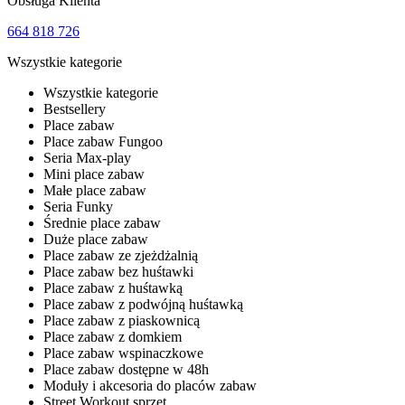
Obsługa Klienta
664 818 726
Wszystkie kategorie
Wszystkie kategorie
Bestsellery
Place zabaw
Place zabaw Fungoo
Seria Max-play
Mini place zabaw
Małe place zabaw
Seria Funky
Średnie place zabaw
Duże place zabaw
Place zabaw ze zjeżdżalnią
Place zabaw bez huśtawki
Place zabaw z huśtawką
Place zabaw z podwójną huśtawką
Place zabaw z piaskownicą
Place zabaw z domkiem
Place zabaw wspinaczkowe
Place zabaw dostępne w 48h
Moduły i akcesoria do placów zabaw
Street Workout sprzęt