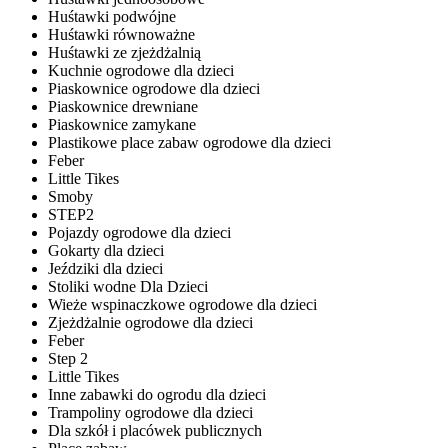
Huśtawki podwójne
Huśtawki równoważne
Huśtawki ze zjeżdżalnią
Kuchnie ogrodowe dla dzieci
Piaskownice ogrodowe dla dzieci
Piaskownice drewniane
Piaskownice zamykane
Plastikowe place zabaw ogrodowe dla dzieci
Feber
Little Tikes
Smoby
STEP2
Pojazdy ogrodowe dla dzieci
Gokarty dla dzieci
Jeździki dla dzieci
Stoliki wodne Dla Dzieci
Wieże wspinaczkowe ogrodowe dla dzieci
Zjeżdżalnie ogrodowe dla dzieci
Feber
Step 2
Little Tikes
Inne zabawki do ogrodu dla dzieci
Trampoliny ogrodowe dla dzieci
Dla szkół i placówek publicznych