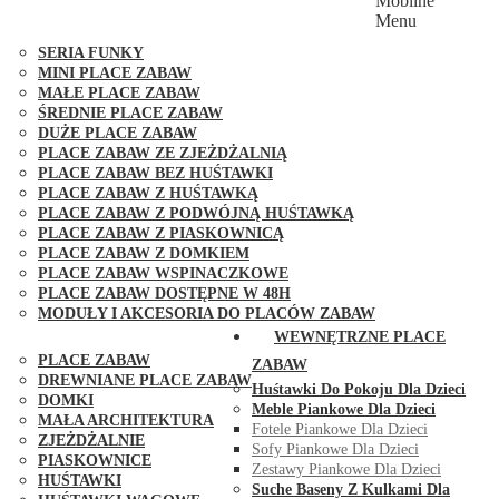
Mobilne
PLACE ZABAW FUNGOO
Menu
SERIA MAX-PLAY
SERIA FUNKY
MINI PLACE ZABAW
MAŁE PLACE ZABAW
ŚREDNIE PLACE ZABAW
DUŻE PLACE ZABAW
PLACE ZABAW ZE ZJEŻDŻALNIĄ
PLACE ZABAW BEZ HUŚTAWKI
PLACE ZABAW Z HUŚTAWKĄ
PLACE ZABAW Z PODWÓJNĄ HUŚTAWKĄ
PLACE ZABAW Z PIASKOWNICĄ
PLACE ZABAW Z DOMKIEM
PLACE ZABAW WSPINACZKOWE
PLACE ZABAW DOSTĘPNE W 48H
MODUŁY I AKCESORIA DO PLACÓW ZABAW
PUBLICZNE
WEWNĘTRZNE PLACE
PLACE ZABAW
ZABAW
DREWNIANE PLACE ZABAW
Huśtawki Do Pokoju Dla Dzieci
DOMKI
Meble Piankowe Dla Dzieci
MAŁA ARCHITEKTURA
Fotele Piankowe Dla Dzieci
ZJEŻDŻALNIE
Sofy Piankowe Dla Dzieci
PIASKOWNICE
Zestawy Piankowe Dla Dzieci
HUŚTAWKI
Suche Baseny Z Kulkami Dla