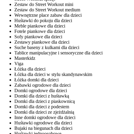
Zestaw do Street Workout mini
Zestaw do Street Workout medium
Wewnętrzne place zabaw dla dzieci
Huśtawki do pokoju dla dzieci
Meble piankowe dla dzieci
Fotele piankowe dla dzieci
Sofy piankowe dla dzieci
Zestawy piankowe dla dzieci
Suche baseny z kulkami dla dzieci
Tablice manipulacyjne i sensoryczne dla dzieci
Masterkidz
Viga
Łóżka dla dzieci
Łóżka dla dzieci w stylu skandynawskim
Łóżka domki dla dzieci
Zabawki ogrodowe dla dzieci
Domki ogrodowe dla dzieci
Domki dla dzieci z huśtawką
Domki dla dzieci z piaskownicą
Domki dla dzieci z podestem
Domki dla dzieci ze zjeżdżalnią
Inne domki ogrodowe dla dzieci
Huśtawki ogrodowe dla dzieci
Bujaki na biegunach dla dzieci
Huśtawki jednoosobowe