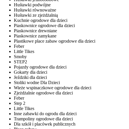
Huśtawki podwójne
Huśtawki równoważne
Huśtawki ze zjeżdżalnią
Kuchnie ogrodowe dla dzieci
Piaskownice ogrodowe dla dzieci
Piaskownice drewniane
Piaskownice zamykane
Plastikowe place zabaw ogrodowe dla dzieci
Feber
Little Tikes
Smoby
STEP2
Pojazdy ogrodowe dla dzieci
Gokarty dla dzieci
Jeździki dla dzieci
Stoliki wodne Dla Dzieci
Wieże wspinaczkowe ogrodowe dla dzieci
Zjeżdżalnie ogrodowe dla dzieci
Feber
Step 2
Little Tikes
Inne zabawki do ogrodu dla dzieci
Trampoliny ogrodowe dla dzieci
Dla szkół i placówek publicznych