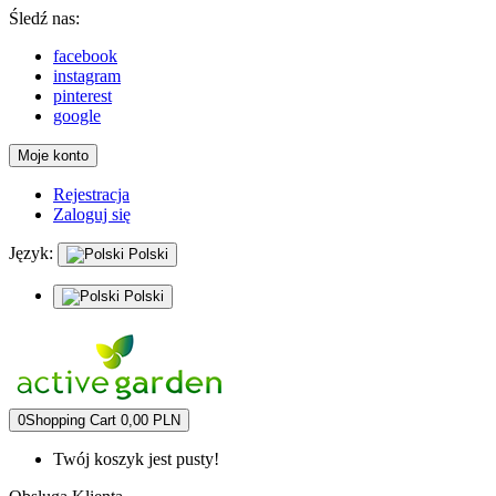
Śledź nas:
facebook
instagram
pinterest
google
Moje konto
Rejestracja
Zaloguj się
Język:
Polski
Polski
0
Shopping Cart
0,00 PLN
Twój koszyk jest pusty!