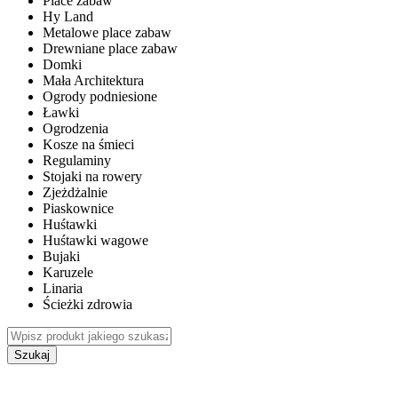
Place zabaw
Hy Land
Metalowe place zabaw
Drewniane place zabaw
Domki
Mała Architektura
Ogrody podniesione
Ławki
Ogrodzenia
Kosze na śmieci
Regulaminy
Stojaki na rowery
Zjeżdżalnie
Piaskownice
Huśtawki
Huśtawki wagowe
Bujaki
Karuzele
Linaria
Ścieżki zdrowia
Szukaj
WEWNĘTRZNE PLACE ZABAW