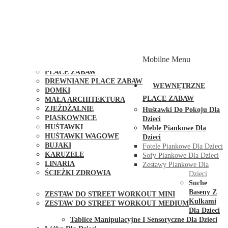
PLACE ZABAW Z PODWÓJNĄ HUŚTAWKĄ
PLACE ZABAW Z PIASKOWNICĄ
PLACE ZABAW Z DOMKIEM
PLACE ZABAW WSPINACZKOWE
PLACE ZABAW DOSTĘPNE W 48H
MODUŁY I AKCESORIA DO PLACÓW ZABAW
Mobilne Menu
PUBLICZNE
PLACE ZABAW
DREWNIANE PLACE ZABAW
WEWNĘTRZNE
DOMKI
PLACE ZABAW
MAŁA ARCHITEKTURA
ZJEŻDŻALNIE
Huśtawki Do Pokoju Dla
PIASKOWNICE
Dzieci
HUŚTAWKI
Meble Piankowe Dla
HUŚTAWKI WAGOWE
Dzieci
BUJAKI
Fotele Piankowe Dla Dzieci
KARUZELE
Sofy Piankowe Dla Dzieci
LINARIA
Zestawy Piankowe Dla
ŚCIEŻKI ZDROWIA
Dzieci
STREET WORKOUT
Suche
Baseny Z
ZESTAW DO STREET WORKOUT MINI
Kulkami
ZESTAW DO STREET WORKOUT MEDIUM
Dla Dzieci
KONTAKT
Tablice Manipulacyjne I Sensoryczne Dla Dzieci