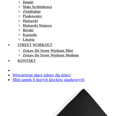
Domki
Mała Architektura
Zjeżdżalnie
Piaskownice
Huśtawki
Huśtawki Wagowe
Bujaki
Karuzele
Linaria
STREET WORKOUT
Zestaw Do Street Workout Mini
Zestaw Do Street Workout Medium
KONTAKT
Wewnętrzne place zabaw dla dzieci
Mini zamek 6 dużych klocków piankowych