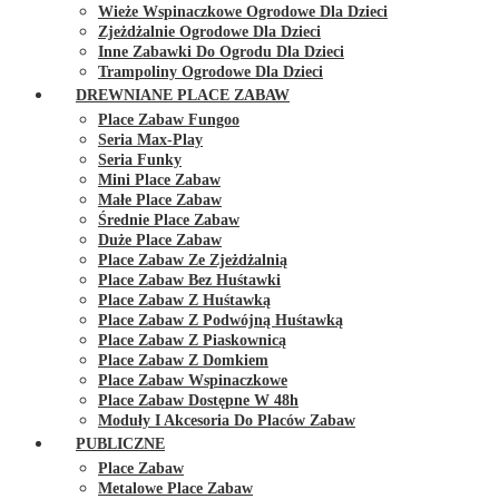
Wieże Wspinaczkowe Ogrodowe Dla Dzieci
Zjeżdżalnie Ogrodowe Dla Dzieci
Inne Zabawki Do Ogrodu Dla Dzieci
Trampoliny Ogrodowe Dla Dzieci
DREWNIANE PLACE ZABAW
Place Zabaw Fungoo
Seria Max-Play
Seria Funky
Mini Place Zabaw
Małe Place Zabaw
Średnie Place Zabaw
Duże Place Zabaw
Place Zabaw Ze Zjeżdżalnią
Place Zabaw Bez Huśtawki
Place Zabaw Z Huśtawką
Place Zabaw Z Podwójną Huśtawką
Place Zabaw Z Piaskownicą
Place Zabaw Z Domkiem
Place Zabaw Wspinaczkowe
Place Zabaw Dostępne W 48h
Moduły I Akcesoria Do Placów Zabaw
PUBLICZNE
Place Zabaw
Metalowe Place Zabaw