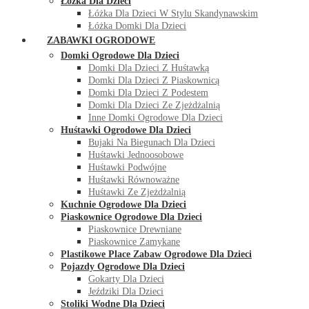
Łóżka Dla Dzieci
Łóżka Dla Dzieci W Stylu Skandynawskim
Łóżka Domki Dla Dzieci
ZABAWKI OGRODOWE
Domki Ogrodowe Dla Dzieci
Domki Dla Dzieci Z Huśtawką
Domki Dla Dzieci Z Piaskownicą
Domki Dla Dzieci Z Podestem
Domki Dla Dzieci Ze Zjeżdżalnią
Inne Domki Ogrodowe Dla Dzieci
Huśtawki Ogrodowe Dla Dzieci
Bujaki Na Biegunach Dla Dzieci
Huśtawki Jednoosobowe
Huśtawki Podwójne
Huśtawki Równoważne
Huśtawki Ze Zjeżdżalnią
Kuchnie Ogrodowe Dla Dzieci
Piaskownice Ogrodowe Dla Dzieci
Piaskownice Drewniane
Piaskownice Zamykane
Plastikowe Place Zabaw Ogrodowe Dla Dzieci
Pojazdy Ogrodowe Dla Dzieci
Gokarty Dla Dzieci
Jeździki Dla Dzieci
Stoliki Wodne Dla Dzieci