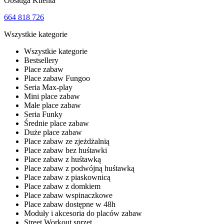
Obsługa Klienta
664 818 726
Wszystkie kategorie
Wszystkie kategorie
Bestsellery
Place zabaw
Place zabaw Fungoo
Seria Max-play
Mini place zabaw
Małe place zabaw
Seria Funky
Średnie place zabaw
Duże place zabaw
Place zabaw ze zjeżdżalnią
Place zabaw bez huśtawki
Place zabaw z huśtawką
Place zabaw z podwójną huśtawką
Place zabaw z piaskownicą
Place zabaw z domkiem
Place zabaw wspinaczkowe
Place zabaw dostępne w 48h
Moduły i akcesoria do placów zabaw
Street Workout sprzęt