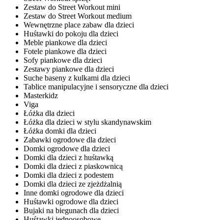
Zestaw do Street Workout mini
Zestaw do Street Workout medium
Wewnętrzne place zabaw dla dzieci
Huśtawki do pokoju dla dzieci
Meble piankowe dla dzieci
Fotele piankowe dla dzieci
Sofy piankowe dla dzieci
Zestawy piankowe dla dzieci
Suche baseny z kulkami dla dzieci
Tablice manipulacyjne i sensoryczne dla dzieci
Masterkidz
Viga
Łóżka dla dzieci
Łóżka dla dzieci w stylu skandynawskim
Łóżka domki dla dzieci
Zabawki ogrodowe dla dzieci
Domki ogrodowe dla dzieci
Domki dla dzieci z huśtawką
Domki dla dzieci z piaskownicą
Domki dla dzieci z podestem
Domki dla dzieci ze zjeżdżalnią
Inne domki ogrodowe dla dzieci
Huśtawki ogrodowe dla dzieci
Bujaki na biegunach dla dzieci
Huśtawki jednoosobowe