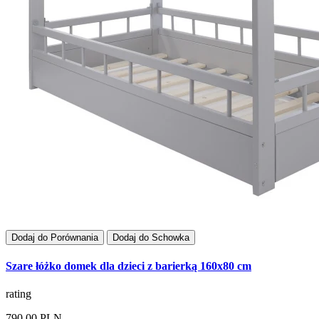
Dodaj do Porównania
Dodaj do Schowka
Szare łóżko domek dla dzieci z barierką 160x80 cm
rating
790,00 PLN