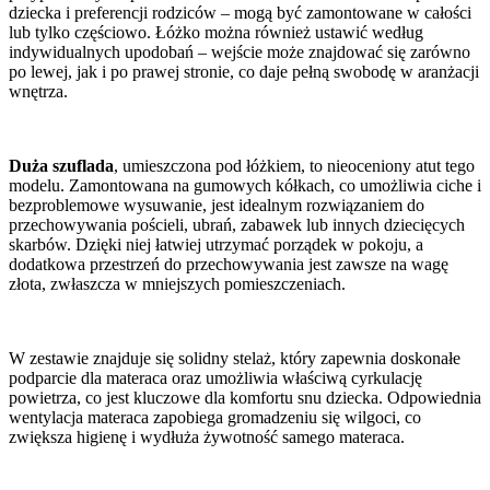
dziecka i preferencji rodziców – mogą być zamontowane w całości
lub tylko częściowo. Łóżko można również ustawić według
indywidualnych upodobań – wejście może znajdować się zarówno
po lewej, jak i po prawej stronie, co daje pełną swobodę w aranżacji
wnętrza.
Duża szuflada
, umieszczona pod łóżkiem, to nieoceniony atut tego
modelu. Zamontowana na gumowych kółkach, co umożliwia ciche i
bezproblemowe wysuwanie, jest idealnym rozwiązaniem do
przechowywania pościeli, ubrań, zabawek lub innych dziecięcych
skarbów. Dzięki niej łatwiej utrzymać porządek w pokoju, a
dodatkowa przestrzeń do przechowywania jest zawsze na wagę
złota, zwłaszcza w mniejszych pomieszczeniach.
W zestawie znajduje się solidny stelaż, który zapewnia doskonałe
podparcie dla materaca oraz umożliwia właściwą cyrkulację
powietrza, co jest kluczowe dla komfortu snu dziecka. Odpowiednia
wentylacja materaca zapobiega gromadzeniu się wilgoci, co
zwiększa higienę i wydłuża żywotność samego materaca.