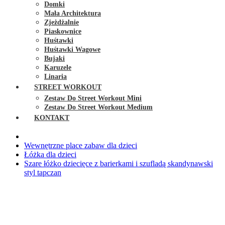
Domki
Mała Architektura
Zjeżdżalnie
Piaskownice
Huśtawki
Huśtawki Wagowe
Bujaki
Karuzele
Linaria
STREET WORKOUT
Zestaw Do Street Workout Mini
Zestaw Do Street Workout Medium
KONTAKT
Wewnętrzne place zabaw dla dzieci
Łóżka dla dzieci
Szare łóżko dziecięce z barierkami i szufladą skandynawski
styl tapczan