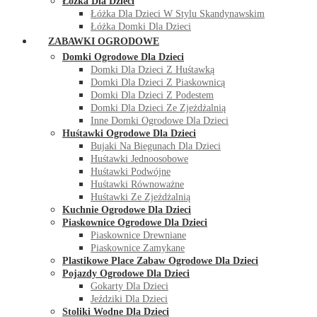
Łóżka Dla Dzieci
Łóżka Dla Dzieci W Stylu Skandynawskim
Łóżka Domki Dla Dzieci
ZABAWKI OGRODOWE
Domki Ogrodowe Dla Dzieci
Domki Dla Dzieci Z Huśtawką
Domki Dla Dzieci Z Piaskownicą
Domki Dla Dzieci Z Podestem
Domki Dla Dzieci Ze Zjeżdżalnią
Inne Domki Ogrodowe Dla Dzieci
Huśtawki Ogrodowe Dla Dzieci
Bujaki Na Biegunach Dla Dzieci
Huśtawki Jednoosobowe
Huśtawki Podwójne
Huśtawki Równoważne
Huśtawki Ze Zjeżdżalnią
Kuchnie Ogrodowe Dla Dzieci
Piaskownice Ogrodowe Dla Dzieci
Piaskownice Drewniane
Piaskownice Zamykane
Plastikowe Place Zabaw Ogrodowe Dla Dzieci
Pojazdy Ogrodowe Dla Dzieci
Gokarty Dla Dzieci
Jeździki Dla Dzieci
Stoliki Wodne Dla Dzieci