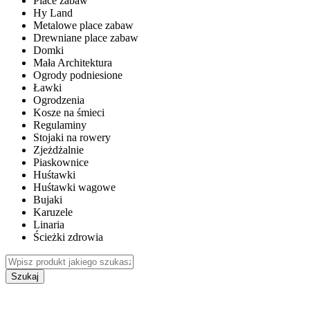
Place zabaw
Hy Land
Metalowe place zabaw
Drewniane place zabaw
Domki
Mała Architektura
Ogrody podniesione
Ławki
Ogrodzenia
Kosze na śmieci
Regulaminy
Stojaki na rowery
Zjeżdżalnie
Piaskownice
Huśtawki
Huśtawki wagowe
Bujaki
Karuzele
Linaria
Ścieżki zdrowia
Szukaj
WEWNĘTRZNE PLACE ZABAW