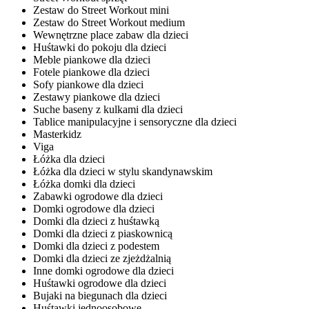
Zestaw do Street Workout mini
Zestaw do Street Workout medium
Wewnętrzne place zabaw dla dzieci
Huśtawki do pokoju dla dzieci
Meble piankowe dla dzieci
Fotele piankowe dla dzieci
Sofy piankowe dla dzieci
Zestawy piankowe dla dzieci
Suche baseny z kulkami dla dzieci
Tablice manipulacyjne i sensoryczne dla dzieci
Masterkidz
Viga
Łóżka dla dzieci
Łóżka dla dzieci w stylu skandynawskim
Łóżka domki dla dzieci
Zabawki ogrodowe dla dzieci
Domki ogrodowe dla dzieci
Domki dla dzieci z huśtawką
Domki dla dzieci z piaskownicą
Domki dla dzieci z podestem
Domki dla dzieci ze zjeżdżalnią
Inne domki ogrodowe dla dzieci
Huśtawki ogrodowe dla dzieci
Bujaki na biegunach dla dzieci
Huśtawki jednoosobowe