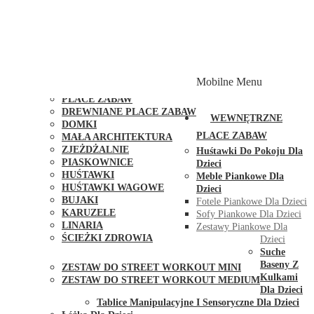
PLACE ZABAW Z PODWÓJNĄ HUŚTAWKĄ
PLACE ZABAW Z PIASKOWNICĄ
PLACE ZABAW Z DOMKIEM
PLACE ZABAW WSPINACZKOWE
PLACE ZABAW DOSTĘPNE W 48H
MODUŁY I AKCESORIA DO PLACÓW ZABAW
Mobilne Menu
PUBLICZNE
PLACE ZABAW
DREWNIANE PLACE ZABAW
WEWNĘTRZNE
DOMKI
PLACE ZABAW
MAŁA ARCHITEKTURA
ZJEŻDŻALNIE
Huśtawki Do Pokoju Dla
PIASKOWNICE
Dzieci
HUŚTAWKI
Meble Piankowe Dla
HUŚTAWKI WAGOWE
Dzieci
BUJAKI
Fotele Piankowe Dla Dzieci
KARUZELE
Sofy Piankowe Dla Dzieci
LINARIA
Zestawy Piankowe Dla
ŚCIEŻKI ZDROWIA
Dzieci
STREET WORKOUT
Suche
Baseny Z
ZESTAW DO STREET WORKOUT MINI
Kulkami
ZESTAW DO STREET WORKOUT MEDIUM
Dla Dzieci
KONTAKT
Tablice Manipulacyjne I Sensoryczne Dla Dzieci