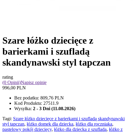
Szare łóżko dziecięce z
barierkami i szufladą
skandynawski styl tapczan
rating
(0 Opinii)
Napisz opinię
996,00 PLN
Bez podatku:
809,76 PLN
Kod Produktu:
27511.9
Wysyłka:
2 - 3 Dni (11.08.2026)
Tagi:
Szare łóżko dziecięce z barierkami i szufladą skandynawski
styl tapczan
,
łóżko domek dla dziecka
,
łóżko dla roczniaka
,
pastelowy pokój dziecięcy
,
łóżko dla dziecka z szufladą
,
łóżko z