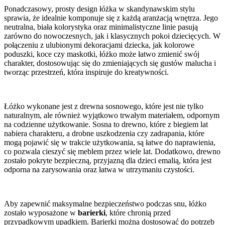
Ponadczasowy, prosty design łóżka w skandynawskim stylu
sprawia, że idealnie komponuje się z każdą aranżacją wnętrza. Jego
neutralna, biała kolorystyka oraz minimalistyczne linie pasują
zarówno do nowoczesnych, jak i klasycznych pokoi dziecięcych. W
połączeniu z ulubionymi dekoracjami dziecka, jak kolorowe
poduszki, koce czy maskotki, łóżko może łatwo zmienić swój
charakter, dostosowując się do zmieniających się gustów malucha i
tworząc przestrzeń, która inspiruje do kreatywności.
Łóżko wykonane jest z drewna sosnowego, które jest nie tylko
naturalnym, ale również wyjątkowo trwałym materiałem, odpornym
na codzienne użytkowanie. Sosna to drewno, które z biegiem lat
nabiera charakteru, a drobne uszkodzenia czy zadrapania, które
mogą pojawić się w trakcie użytkowania, są łatwe do naprawienia,
co pozwala cieszyć się meblem przez wiele lat. Dodatkowo, drewno
zostało pokryte bezpieczną, przyjazną dla dzieci emalią, która jest
odporna na zarysowania oraz łatwa w utrzymaniu czystości.
Aby zapewnić maksymalne bezpieczeństwo podczas snu, łóżko
zostało wyposażone w
barierki
, które chronią przed
przypadkowym upadkiem. Barierki można dostosować do potrzeb