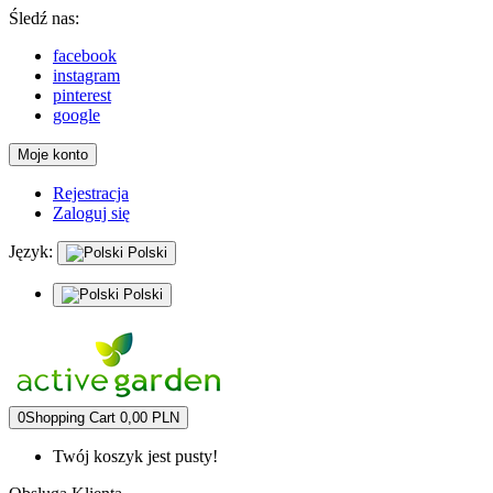
Śledź nas:
facebook
instagram
pinterest
google
Moje konto
Rejestracja
Zaloguj się
Język:
Polski
Polski
0
Shopping Cart
0,00 PLN
Twój koszyk jest pusty!