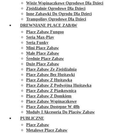
Wieże Wspinaczkowe Ogrodowe Dla Dzieci
Zjeżdżalnie Ogrodowe Dla Dzieci
Inne Zabawki Do Ogrodu Dla Dzieci
Trampoliny Ogrodowe Dla Dzieci
DREWNIANE PLACE ZABAW
Place Zabaw Fungoo
Seria Max-Play
Seria Funky
Mini Place Zabaw
Małe Place Zabaw
Średnie Place Zabaw
Duże Place Zabaw
Place Zabaw Ze Zjeżdżalnią
Place Zabaw Bez Huśtawki
Place Zabaw Z Huśtawką
Place Zabaw Z Podwójną Huśtawką
Place Zabaw Z Piaskownicą
Place Zabaw Z Domkiem
Place Zabaw Wspinaczkowe
Place Zabaw Dostępne W 48h
Moduły I Akcesoria Do Placów Zabaw
PUBLICZNE
Place Zabaw
Metalowe Place Zabaw