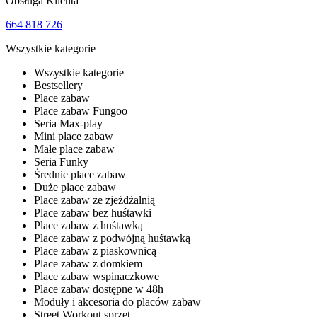
Obsługa Klienta
664 818 726
Wszystkie kategorie
Wszystkie kategorie
Bestsellery
Place zabaw
Place zabaw Fungoo
Seria Max-play
Mini place zabaw
Małe place zabaw
Seria Funky
Średnie place zabaw
Duże place zabaw
Place zabaw ze zjeżdżalnią
Place zabaw bez huśtawki
Place zabaw z huśtawką
Place zabaw z podwójną huśtawką
Place zabaw z piaskownicą
Place zabaw z domkiem
Place zabaw wspinaczkowe
Place zabaw dostępne w 48h
Moduły i akcesoria do placów zabaw
Street Workout sprzęt