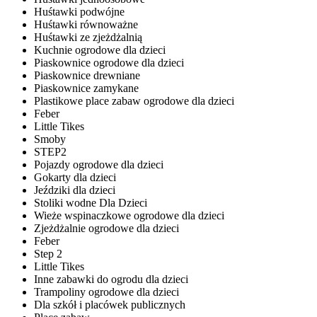
Huśtawki podwójne
Huśtawki równoważne
Huśtawki ze zjeżdżalnią
Kuchnie ogrodowe dla dzieci
Piaskownice ogrodowe dla dzieci
Piaskownice drewniane
Piaskownice zamykane
Plastikowe place zabaw ogrodowe dla dzieci
Feber
Little Tikes
Smoby
STEP2
Pojazdy ogrodowe dla dzieci
Gokarty dla dzieci
Jeździki dla dzieci
Stoliki wodne Dla Dzieci
Wieże wspinaczkowe ogrodowe dla dzieci
Zjeżdżalnie ogrodowe dla dzieci
Feber
Step 2
Little Tikes
Inne zabawki do ogrodu dla dzieci
Trampoliny ogrodowe dla dzieci
Dla szkół i placówek publicznych