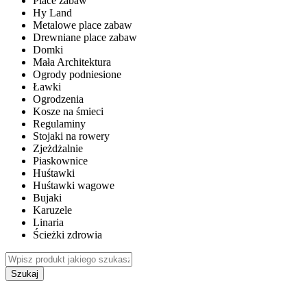
Place zabaw
Hy Land
Metalowe place zabaw
Drewniane place zabaw
Domki
Mała Architektura
Ogrody podniesione
Ławki
Ogrodzenia
Kosze na śmieci
Regulaminy
Stojaki na rowery
Zjeżdżalnie
Piaskownice
Huśtawki
Huśtawki wagowe
Bujaki
Karuzele
Linaria
Ścieżki zdrowia
Szukaj
WEWNĘTRZNE PLACE ZABAW