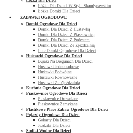
Łóżka Dla Dzieci
Łóżka Dla Dzieci W Stylu Skandynawskim
Łóżka Domki Dla Dzieci
ZABAWKI OGRODOWE
Domki Ogrodowe Dla Dzieci
Domki Dla Dzieci Z Huśtawką
Domki Dla Dzieci Z Piaskownicą
Domki Dla Dzieci Z Podestem
Domki Dla Dzieci Ze Zjeżdżalnią
Inne Domki Ogrodowe Dla Dzieci
Huśtawki Ogrodowe Dla Dzieci
Bujaki Na Biegunach Dla Dzieci
Huśtawki Jednoosobowe
Huśtawki Podwójne
Huśtawki Równoważne
Huśtawki Ze Zjeżdżalnią
Kuchnie Ogrodowe Dla Dzieci
Piaskownice Ogrodowe Dla Dzieci
Piaskownice Drewniane
Piaskownice Zamykane
Plastikowe Place Zabaw Ogrodowe Dla Dzieci
Pojazdy Ogrodowe Dla Dzieci
Gokarty Dla Dzieci
Jeździki Dla Dzieci
Stoliki Wodne Dla Dzieci