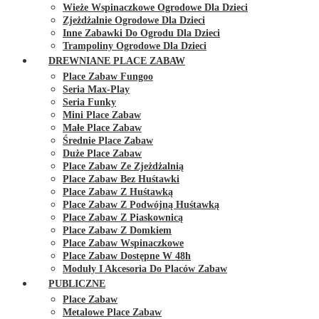
Wieże Wspinaczkowe Ogrodowe Dla Dzieci
Zjeżdżalnie Ogrodowe Dla Dzieci
Inne Zabawki Do Ogrodu Dla Dzieci
Trampoliny Ogrodowe Dla Dzieci
DREWNIANE PLACE ZABAW
Place Zabaw Fungoo
Seria Max-Play
Seria Funky
Mini Place Zabaw
Małe Place Zabaw
Średnie Place Zabaw
Duże Place Zabaw
Place Zabaw Ze Zjeżdżalnią
Place Zabaw Bez Huśtawki
Place Zabaw Z Huśtawką
Place Zabaw Z Podwójną Huśtawką
Place Zabaw Z Piaskownicą
Place Zabaw Z Domkiem
Place Zabaw Wspinaczkowe
Place Zabaw Dostępne W 48h
Moduły I Akcesoria Do Placów Zabaw
PUBLICZNE
Place Zabaw
Metalowe Place Zabaw