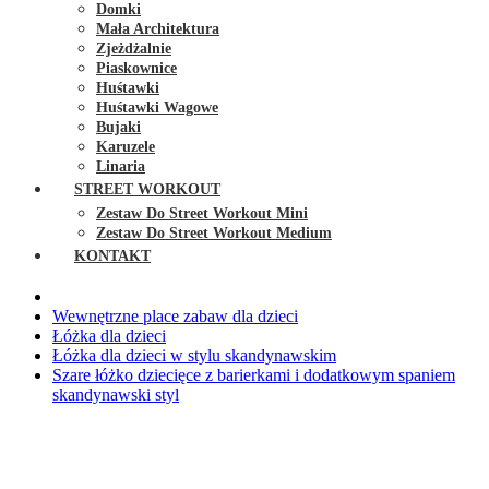
Domki
Mała Architektura
Zjeżdżalnie
Piaskownice
Huśtawki
Huśtawki Wagowe
Bujaki
Karuzele
Linaria
STREET WORKOUT
Zestaw Do Street Workout Mini
Zestaw Do Street Workout Medium
KONTAKT
Wewnętrzne place zabaw dla dzieci
Łóżka dla dzieci
Łóżka dla dzieci w stylu skandynawskim
Szare łóżko dziecięce z barierkami i dodatkowym spaniem
skandynawski styl