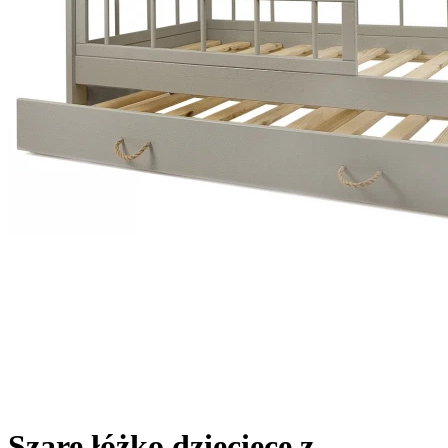
Szare łóżko dziecięce z