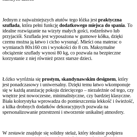
Jednym z najważniejszych atutów tego łóżka jest
praktyczna
szuflada
, która pełni funkcję
dodatkowego miejsca do spania
. To
idealne rozwiązanie na wizyty małych gości, rodzeństwo lub
przyjaciół. Szuflada jest wyposażona w gumowe kółka, dzięki
czemu można ją łatwo i cicho wysunąć. Mieści ona materac o
wymiarach 80x160 cm i wysokości do 8 cm. Maksymalne
obciążenie szuflady wynosi 80 kg, co pozwala na bezpieczne
korzystanie z niej również przez starsze dzieci.
Łóżko wyróżnia się
prostym, skandynawskim designem
, który
jest ponadczasowy i uniwersalny. Dzięki temu łatwo wkomponuje
się w każdą aranżację pokoju dziecięcego – niezależnie od tego, czy
wnętrze jest nowoczesne, minimalistyczne, czy bardziej klasyczne.
Biała kolorystyka wprowadza do pomieszczenia lekkość i świeżość,
a kilka drobnych dodatków dekoracyjnych pozwala na
spersonalizowanie przestrzeni i stworzenie unikalnej atmosfery.
W zestawie znajduje się solidny stelaż, który idealnie podpiera