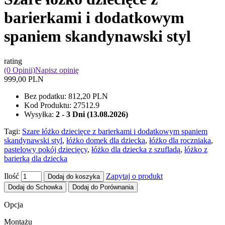
barierkami i dodatkowym
spaniem skandynawski styl
rating
(0 Opinii)
Napisz opinię
999,00 PLN
Bez podatku:
812,20 PLN
Kod Produktu:
27512.9
Wysyłka:
2 - 3 Dni (13.08.2026)
Tagi:
Szare łóżko dziecięce z barierkami i dodatkowym spaniem
skandynawski styl
,
łóżko domek dla dziecka
,
łóżko dla roczniaka
,
pastelowy pokój dziecięcy
,
łóżko dla dziecka z szufladą
,
łóżko z
barierką dla dziecka
Ilość
Zapytaj o produkt
Dodaj do koszyka
Dodaj do Schowka
Dodaj do Porównania
Opcja
Montażu