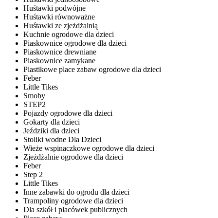
Huśtawki podwójne
Huśtawki równoważne
Huśtawki ze zjeżdżalnią
Kuchnie ogrodowe dla dzieci
Piaskownice ogrodowe dla dzieci
Piaskownice drewniane
Piaskownice zamykane
Plastikowe place zabaw ogrodowe dla dzieci
Feber
Little Tikes
Smoby
STEP2
Pojazdy ogrodowe dla dzieci
Gokarty dla dzieci
Jeździki dla dzieci
Stoliki wodne Dla Dzieci
Wieże wspinaczkowe ogrodowe dla dzieci
Zjeżdżalnie ogrodowe dla dzieci
Feber
Step 2
Little Tikes
Inne zabawki do ogrodu dla dzieci
Trampoliny ogrodowe dla dzieci
Dla szkół i placówek publicznych