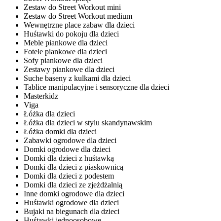
Zestaw do Street Workout mini
Zestaw do Street Workout medium
Wewnętrzne place zabaw dla dzieci
Huśtawki do pokoju dla dzieci
Meble piankowe dla dzieci
Fotele piankowe dla dzieci
Sofy piankowe dla dzieci
Zestawy piankowe dla dzieci
Suche baseny z kulkami dla dzieci
Tablice manipulacyjne i sensoryczne dla dzieci
Masterkidz
Viga
Łóżka dla dzieci
Łóżka dla dzieci w stylu skandynawskim
Łóżka domki dla dzieci
Zabawki ogrodowe dla dzieci
Domki ogrodowe dla dzieci
Domki dla dzieci z huśtawką
Domki dla dzieci z piaskownicą
Domki dla dzieci z podestem
Domki dla dzieci ze zjeżdżalnią
Inne domki ogrodowe dla dzieci
Huśtawki ogrodowe dla dzieci
Bujaki na biegunach dla dzieci
Huśtawki jednoosobowe