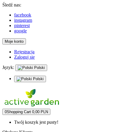
Śledź nas:
facebook
instagram
pinterest
google
Moje konto
Rejestracja
Zaloguj się
Język:
Polski
Polski
0
Shopping Cart
0,00 PLN
Twój koszyk jest pusty!