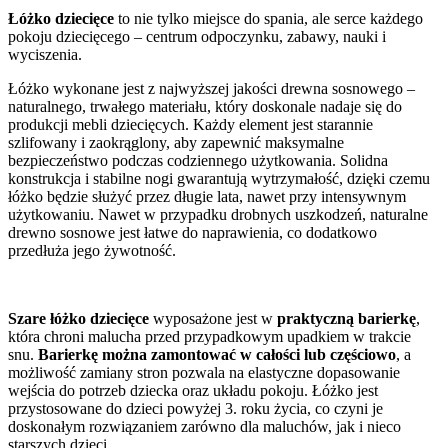
Łóżko dziecięce
to nie tylko miejsce do spania, ale serce każdego
pokoju dziecięcego – centrum odpoczynku, zabawy, nauki i
wyciszenia.
Łóżko wykonane jest z najwyższej jakości drewna sosnowego –
naturalnego, trwałego materiału, który doskonale nadaje się do
produkcji mebli dziecięcych. Każdy element jest starannie
szlifowany i zaokrąglony, aby zapewnić maksymalne
bezpieczeństwo podczas codziennego użytkowania. Solidna
konstrukcja i stabilne nogi gwarantują wytrzymałość, dzięki czemu
łóżko będzie służyć przez długie lata, nawet przy intensywnym
użytkowaniu. Nawet w przypadku drobnych uszkodzeń, naturalne
drewno sosnowe jest łatwe do naprawienia, co dodatkowo
przedłuża jego żywotność.
Szare łóżko dziecięce
wyposażone jest w
praktyczną barierkę
,
która chroni malucha przed przypadkowym upadkiem w trakcie
snu.
Barierkę można zamontować w całości lub częściowo
, a
możliwość zamiany stron pozwala na elastyczne dopasowanie
wejścia do potrzeb dziecka oraz układu pokoju. Łóżko jest
przystosowane do dzieci powyżej 3. roku życia, co czyni je
doskonałym rozwiązaniem zarówno dla maluchów, jak i nieco
starszych dzieci.