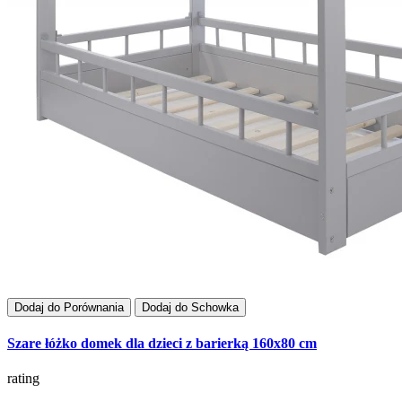
Dodaj do Porównania
Dodaj do Schowka
Szare łóżko domek dla dzieci z barierką 160x80 cm
rating