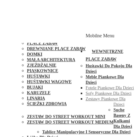
PLACE ZABAW Z PODWÓJNĄ HUŚTAWKĄ
PLACE ZABAW Z PIASKOWNICĄ
PLACE ZABAW Z DOMKIEM
PLACE ZABAW WSPINACZKOWE
PLACE ZABAW DOSTĘPNE W 48H
MODUŁY I AKCESORIA DO PLACÓW ZABAW
Mobilne Menu
PUBLICZNE
PLACE ZABAW
DREWNIANE PLACE ZABAW
WEWNĘTRZNE
DOMKI
PLACE ZABAW
MAŁA ARCHITEKTURA
ZJEŻDŻALNIE
Huśtawki Do Pokoju Dla
PIASKOWNICE
Dzieci
HUŚTAWKI
Meble Piankowe Dla
HUŚTAWKI WAGOWE
Dzieci
BUJAKI
Fotele Piankowe Dla Dzieci
KARUZELE
Sofy Piankowe Dla Dzieci
LINARIA
Zestawy Piankowe Dla
ŚCIEŻKI ZDROWIA
Dzieci
STREET WORKOUT
Suche
Baseny Z
ZESTAW DO STREET WORKOUT MINI
Kulkami
ZESTAW DO STREET WORKOUT MEDIUM
Dla Dzieci
KONTAKT
Tablice Manipulacyjne I Sensoryczne Dla Dzieci