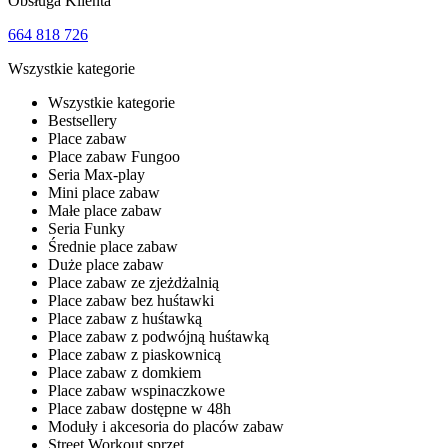
Obsługa Klienta
664 818 726
Wszystkie kategorie
Wszystkie kategorie
Bestsellery
Place zabaw
Place zabaw Fungoo
Seria Max-play
Mini place zabaw
Małe place zabaw
Seria Funky
Średnie place zabaw
Duże place zabaw
Place zabaw ze zjeżdżalnią
Place zabaw bez huśtawki
Place zabaw z huśtawką
Place zabaw z podwójną huśtawką
Place zabaw z piaskownicą
Place zabaw z domkiem
Place zabaw wspinaczkowe
Place zabaw dostępne w 48h
Moduły i akcesoria do placów zabaw
Street Workout sprzęt