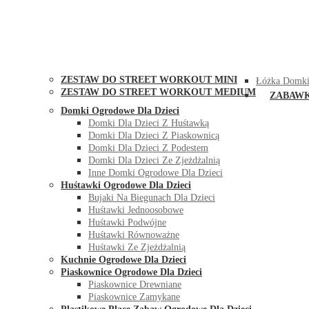
STREET WORKOUT
KONTAK
ZESTAW DO STREET WORKOUT MINI
Łóżka Domki
ZESTAW DO STREET WORKOUT MEDIUM
ZABAW
Domki Ogrodowe Dla Dzieci
Domki Dla Dzieci Z Huśtawką
Domki Dla Dzieci Z Piaskownicą
Domki Dla Dzieci Z Podestem
Domki Dla Dzieci Ze Zjeżdżalnią
Inne Domki Ogrodowe Dla Dzieci
Huśtawki Ogrodowe Dla Dzieci
Bujaki Na Biegunach Dla Dzieci
Huśtawki Jednoosobowe
Huśtawki Podwójne
Huśtawki Równoważne
Huśtawki Ze Zjeżdżalnią
Kuchnie Ogrodowe Dla Dzieci
Piaskownice Ogrodowe Dla Dzieci
Piaskownice Drewniane
Piaskownice Zamykane