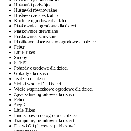
Huśtawki podwójne
Huśtawki równoważne
Huśtawki ze zjeżdżalnią
Kuchnie ogrodowe dla dzieci
Piaskownice ogrodowe dla dzieci
Piaskownice drewniane
Piaskownice zamykane
Plastikowe place zabaw ogrodowe dla dzieci
Feber
Little Tikes
Smoby
STEP2
Pojazdy ogrodowe dla dzieci
Gokarty dla dzieci
Jeździki dla dzieci
Stoliki wodne Dla Dzieci
Wieże wspinaczkowe ogrodowe dla dzieci
Zjeżdżalnie ogrodowe dla dzieci
Feber
Step 2
Little Tikes
Inne zabawki do ogrodu dla dzieci
Trampoliny ogrodowe dla dzieci
Dla szkół i placówek publicznych