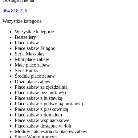
Obsługa Klienta
664 818 726
Wszystkie kategorie
Wszystkie kategorie
Bestsellery
Place zabaw
Place zabaw Fungoo
Seria Max-play
Mini place zabaw
Małe place zabaw
Seria Funky
Średnie place zabaw
Duże place zabaw
Place zabaw ze zjeżdżalnią
Place zabaw bez huśtawki
Place zabaw z huśtawką
Place zabaw z podwójną huśtawką
Place zabaw z piaskownicą
Place zabaw z domkiem
Place zabaw wspinaczkowe
Place zabaw dostępne w 48h
Moduły i akcesoria do placów zabaw
Street Workout sprzęt