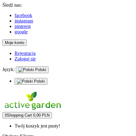
Śledź nas:
facebook
instagram
pinterest
google
Moje konto
Rejestracja
Zaloguj się
Język:
Polski
Polski
0
Shopping Cart
0,00 PLN
Twój koszyk jest pusty!