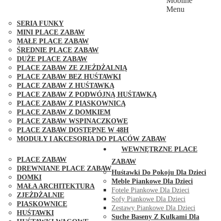
Mobilne
PLACE ZABAW FUNGOO
Menu
SERIA MAX-PLAY
SERIA FUNKY
MINI PLACE ZABAW
MAŁE PLACE ZABAW
ŚREDNIE PLACE ZABAW
DUŻE PLACE ZABAW
PLACE ZABAW ZE ZJEŻDŻALNIĄ
PLACE ZABAW BEZ HUŚTAWKI
PLACE ZABAW Z HUŚTAWKĄ
PLACE ZABAW Z PODWÓJNĄ HUŚTAWKĄ
PLACE ZABAW Z PIASKOWNICĄ
PLACE ZABAW Z DOMKIEM
PLACE ZABAW WSPINACZKOWE
PLACE ZABAW DOSTĘPNE W 48H
MODUŁY I AKCESORIA DO PLACÓW ZABAW
PUBLICZNE
WEWNĘTRZNE PLACE
PLACE ZABAW
ZABAW
DREWNIANE PLACE ZABAW
Huśtawki Do Pokoju Dla Dzieci
DOMKI
Meble Piankowe Dla Dzieci
MAŁA ARCHITEKTURA
Fotele Piankowe Dla Dzieci
ZJEŻDŻALNIE
Sofy Piankowe Dla Dzieci
PIASKOWNICE
Zestawy Piankowe Dla Dzieci
HUŚTAWKI
Suche Baseny Z Kulkami Dla