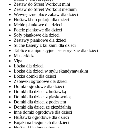
Zestaw do Street Workout mini
Zestaw do Street Workout medium
Wewnętrzne place zabaw dla dzieci
Huśtawki do pokoju dla dzieci
Meble piankowe dla dzieci
Fotele piankowe dla dzieci
Sofy piankowe dla dzieci
Zestawy piankowe dla dzieci
Suche baseny z kulkami dla dzieci
Tablice manipulacyjne i sensoryczne dla dzieci
Masterkidz
Viga
Łóżka dla dzieci
Łóżka dla dzieci w stylu skandynawskim
Łóżka domki dla dzieci
Zabawki ogrodowe dla dzieci
Domki ogrodowe dla dzieci
Domki dla dzieci z huśtawką
Domki dla dzieci z piaskownicą
Domki dla dzieci z podestem
Domki dla dzieci ze zjeżdżalnią
Inne domki ogrodowe dla dzieci
Huśtawki ogrodowe dla dzieci
Bujaki na biegunach dla dzieci
Huśtawki jednoosobowe