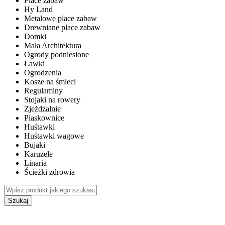
Place zabaw
Hy Land
Metalowe place zabaw
Drewniane place zabaw
Domki
Mała Architektura
Ogrody podniesione
Ławki
Ogrodzenia
Kosze na śmieci
Regulaminy
Stojaki na rowery
Zjeżdżalnie
Piaskownice
Huśtawki
Huśtawki wagowe
Bujaki
Karuzele
Linaria
Ścieżki zdrowia
Szukaj
WEWNĘTRZNE PLACE ZABAW