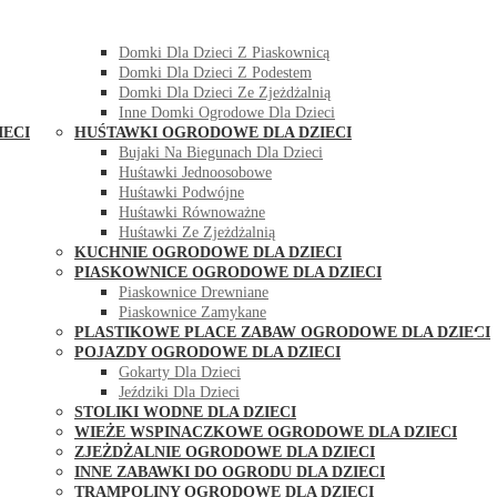
DOMKI OGRODOWE DLA DZIECI
Domki Dla Dzieci Z Huśtawką
Domki Dla Dzieci Z Piaskownicą
Domki Dla Dzieci Z Podestem
Domki Dla Dzieci Ze Zjeżdżalnią
Inne Domki Ogrodowe Dla Dzieci
IECI
HUŚTAWKI OGRODOWE DLA DZIECI
Bujaki Na Biegunach Dla Dzieci
Huśtawki Jednoosobowe
Huśtawki Podwójne
Huśtawki Równoważne
Huśtawki Ze Zjeżdżalnią
KUCHNIE OGRODOWE DLA DZIECI
PIASKOWNICE OGRODOWE DLA DZIECI
Piaskownice Drewniane
Piaskownice Zamykane
PLASTIKOWE PLACE ZABAW OGRODOWE DLA DZIECI
POJAZDY OGRODOWE DLA DZIECI
Gokarty Dla Dzieci
Jeździki Dla Dzieci
STOLIKI WODNE DLA DZIECI
WIEŻE WSPINACZKOWE OGRODOWE DLA DZIECI
ZJEŻDŻALNIE OGRODOWE DLA DZIECI
INNE ZABAWKI DO OGRODU DLA DZIECI
TRAMPOLINY OGRODOWE DLA DZIECI