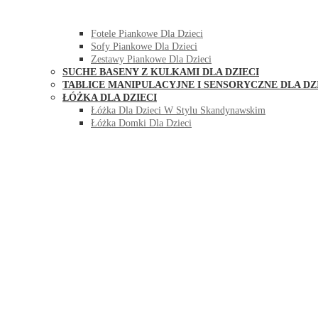
HUŚTAWKI DO POKOJU DLA DZIECI
MEBLE PIANKOWE DLA DZIECI
Fotele Piankowe Dla Dzieci
Sofy Piankowe Dla Dzieci
Zestawy Piankowe Dla Dzieci
SUCHE BASENY Z KULKAMI DLA DZIECI
TABLICE MANIPULACYJNE I SENSORYCZNE DLA DZ
ŁÓŻKA DLA DZIECI
Łóżka Dla Dzieci W Stylu Skandynawskim
Łóżka Domki Dla Dzieci