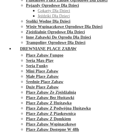
Plastikowe Place Zabaw Ogrodowe Dla Dzieci
Pojazdy Ogrodowe Dla Dzieci
Gokarty Dla Dzieci
Jeździki Dla Dzieci
Stoliki Wodne Dla Dzieci
Wieże Wspinaczkowe Ogrodowe Dla Dzieci
Zjeżdżalnie Ogrodowe Dla Dzieci
Inne Zabawki Do Ogrodu Dla Dzieci
Trampoliny Ogrodowe Dla Dzieci
DREWNIANE PLACE ZABAW
Place Zabaw Fungoo
Seria Max-Play
Seria Funky
Mini Place Zabaw
Małe Place Zabaw
Średnie Place Zabaw
Duże Place Zabaw
Place Zabaw Ze Zjeżdżalnią
Place Zabaw Bez Huśtawki
Place Zabaw Z Huśtawką
Place Zabaw Z Podwójną Huśtawką
Place Zabaw Z Piaskownicą
Place Zabaw Z Domkiem
Place Zabaw Wspinaczkowe
Place Zabaw Dostępne W 48h