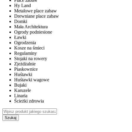
Place zabaw
Hy Land
Metalowe place zabaw
Drewniane place zabaw
Domki
Mała Architektura
Ogrody podniesione
Ławki
Ogrodzenia
Kosze na śmieci
Regulaminy
Stojaki na rowery
Zjeżdżalnie
Piaskownice
Huśtawki
Huśtawki wagowe
Bujaki
Karuzele
Linaria
Ścieżki zdrowia
Szukaj
WEWNĘTRZNE PLACE ZABAW