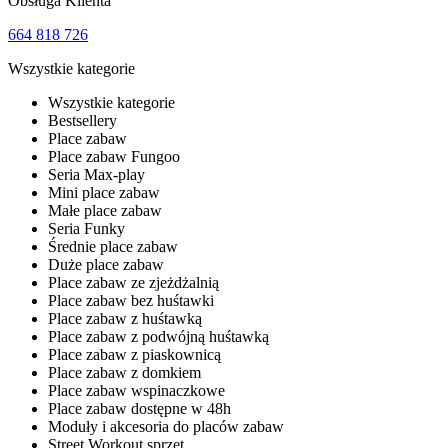
Obsługa Klienta
664 818 726
Wszystkie kategorie
Wszystkie kategorie
Bestsellery
Place zabaw
Place zabaw Fungoo
Seria Max-play
Mini place zabaw
Małe place zabaw
Seria Funky
Średnie place zabaw
Duże place zabaw
Place zabaw ze zjeżdżalnią
Place zabaw bez huśtawki
Place zabaw z huśtawką
Place zabaw z podwójną huśtawką
Place zabaw z piaskownicą
Place zabaw z domkiem
Place zabaw wspinaczkowe
Place zabaw dostępne w 48h
Moduły i akcesoria do placów zabaw
Street Workout sprzęt