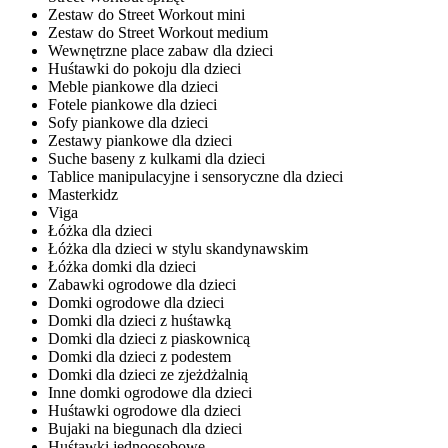
Zestaw do Street Workout mini
Zestaw do Street Workout medium
Wewnętrzne place zabaw dla dzieci
Huśtawki do pokoju dla dzieci
Meble piankowe dla dzieci
Fotele piankowe dla dzieci
Sofy piankowe dla dzieci
Zestawy piankowe dla dzieci
Suche baseny z kulkami dla dzieci
Tablice manipulacyjne i sensoryczne dla dzieci
Masterkidz
Viga
Łóżka dla dzieci
Łóżka dla dzieci w stylu skandynawskim
Łóżka domki dla dzieci
Zabawki ogrodowe dla dzieci
Domki ogrodowe dla dzieci
Domki dla dzieci z huśtawką
Domki dla dzieci z piaskownicą
Domki dla dzieci z podestem
Domki dla dzieci ze zjeżdżalnią
Inne domki ogrodowe dla dzieci
Huśtawki ogrodowe dla dzieci
Bujaki na biegunach dla dzieci
Huśtawki jednoosobowe