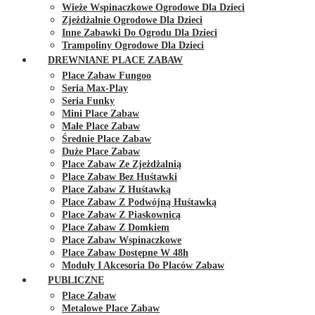
Wieże Wspinaczkowe Ogrodowe Dla Dzieci
Zjeżdżalnie Ogrodowe Dla Dzieci
Inne Zabawki Do Ogrodu Dla Dzieci
Trampoliny Ogrodowe Dla Dzieci
DREWNIANE PLACE ZABAW
Place Zabaw Fungoo
Seria Max-Play
Seria Funky
Mini Place Zabaw
Małe Place Zabaw
Średnie Place Zabaw
Duże Place Zabaw
Place Zabaw Ze Zjeżdżalnią
Place Zabaw Bez Huśtawki
Place Zabaw Z Huśtawką
Place Zabaw Z Podwójną Huśtawką
Place Zabaw Z Piaskownicą
Place Zabaw Z Domkiem
Place Zabaw Wspinaczkowe
Place Zabaw Dostępne W 48h
Moduły I Akcesoria Do Placów Zabaw
PUBLICZNE
Place Zabaw
Metalowe Place Zabaw