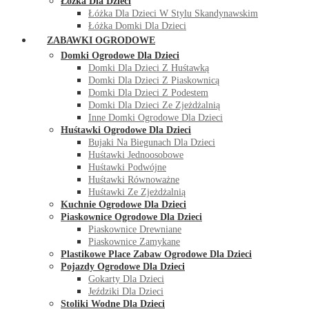
Łóżka Dla Dzieci
Łóżka Dla Dzieci W Stylu Skandynawskim
Łóżka Domki Dla Dzieci
ZABAWKI OGRODOWE
Domki Ogrodowe Dla Dzieci
Domki Dla Dzieci Z Huśtawką
Domki Dla Dzieci Z Piaskownicą
Domki Dla Dzieci Z Podestem
Domki Dla Dzieci Ze Zjeżdżalnią
Inne Domki Ogrodowe Dla Dzieci
Huśtawki Ogrodowe Dla Dzieci
Bujaki Na Biegunach Dla Dzieci
Huśtawki Jednoosobowe
Huśtawki Podwójne
Huśtawki Równoważne
Huśtawki Ze Zjeżdżalnią
Kuchnie Ogrodowe Dla Dzieci
Piaskownice Ogrodowe Dla Dzieci
Piaskownice Drewniane
Piaskownice Zamykane
Plastikowe Place Zabaw Ogrodowe Dla Dzieci
Pojazdy Ogrodowe Dla Dzieci
Gokarty Dla Dzieci
Jeździki Dla Dzieci
Stoliki Wodne Dla Dzieci