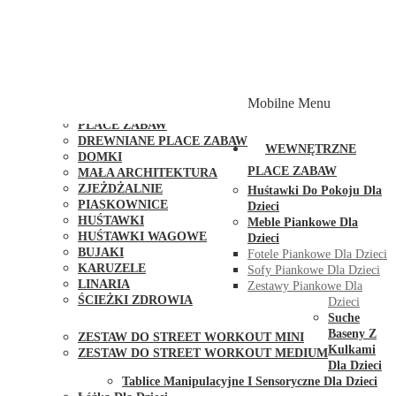
PLACE ZABAW Z PODWÓJNĄ HUŚTAWKĄ
PLACE ZABAW Z PIASKOWNICĄ
PLACE ZABAW Z DOMKIEM
PLACE ZABAW WSPINACZKOWE
PLACE ZABAW DOSTĘPNE W 48H
MODUŁY I AKCESORIA DO PLACÓW ZABAW
Mobilne Menu
PUBLICZNE
PLACE ZABAW
DREWNIANE PLACE ZABAW
WEWNĘTRZNE
DOMKI
PLACE ZABAW
MAŁA ARCHITEKTURA
ZJEŻDŻALNIE
Huśtawki Do Pokoju Dla
PIASKOWNICE
Dzieci
HUŚTAWKI
Meble Piankowe Dla
HUŚTAWKI WAGOWE
Dzieci
BUJAKI
Fotele Piankowe Dla Dzieci
KARUZELE
Sofy Piankowe Dla Dzieci
LINARIA
Zestawy Piankowe Dla
ŚCIEŻKI ZDROWIA
Dzieci
STREET WORKOUT
Suche
Baseny Z
ZESTAW DO STREET WORKOUT MINI
Kulkami
ZESTAW DO STREET WORKOUT MEDIUM
Dla Dzieci
KONTAKT
Tablice Manipulacyjne I Sensoryczne Dla Dzieci