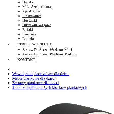
Domki
Mała Architektura
Zjeżdżalnie
Piaskownice
Huśtawki
Huśtawki Wagowe
Bujaki
Karuzele
Linaria
STREET WORKOUT
Zestaw Do Street Workout Mini
Zestaw Do Street Workout Medium
KONTAKT
Wewnętrzne place zabaw dla dzieci
Meble piankowe dla dzieci
Zestawy piankowe dla dzieci
Tunel komplet 2 dużych klocków piankowych