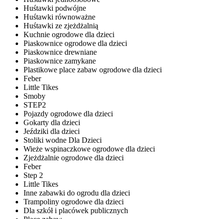
Huśtawki podwójne
Huśtawki równoważne
Huśtawki ze zjeżdżalnią
Kuchnie ogrodowe dla dzieci
Piaskownice ogrodowe dla dzieci
Piaskownice drewniane
Piaskownice zamykane
Plastikowe place zabaw ogrodowe dla dzieci
Feber
Little Tikes
Smoby
STEP2
Pojazdy ogrodowe dla dzieci
Gokarty dla dzieci
Jeździki dla dzieci
Stoliki wodne Dla Dzieci
Wieże wspinaczkowe ogrodowe dla dzieci
Zjeżdżalnie ogrodowe dla dzieci
Feber
Step 2
Little Tikes
Inne zabawki do ogrodu dla dzieci
Trampoliny ogrodowe dla dzieci
Dla szkół i placówek publicznych