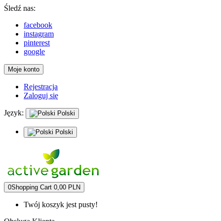
Śledź nas:
facebook
instagram
pinterest
google
Moje konto
Rejestracja
Zaloguj się
Język:
Polski
Polski
0
Shopping Cart
0,00 PLN
Twój koszyk jest pusty!