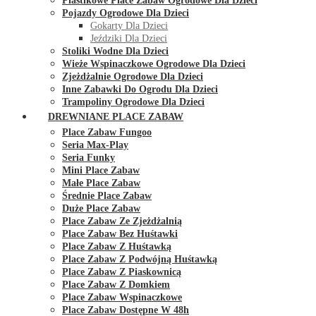
Plastikowe Place Zabaw Ogrodowe Dla Dzieci
Pojazdy Ogrodowe Dla Dzieci
Gokarty Dla Dzieci
Jeździki Dla Dzieci
Stoliki Wodne Dla Dzieci
Wieże Wspinaczkowe Ogrodowe Dla Dzieci
Zjeżdżalnie Ogrodowe Dla Dzieci
Inne Zabawki Do Ogrodu Dla Dzieci
Trampoliny Ogrodowe Dla Dzieci
DREWNIANE PLACE ZABAW
Place Zabaw Fungoo
Seria Max-Play
Seria Funky
Mini Place Zabaw
Małe Place Zabaw
Średnie Place Zabaw
Duże Place Zabaw
Place Zabaw Ze Zjeżdżalnią
Place Zabaw Bez Huśtawki
Place Zabaw Z Huśtawką
Place Zabaw Z Podwójną Huśtawką
Place Zabaw Z Piaskownicą
Place Zabaw Z Domkiem
Place Zabaw Wspinaczkowe
Place Zabaw Dostępne W 48h