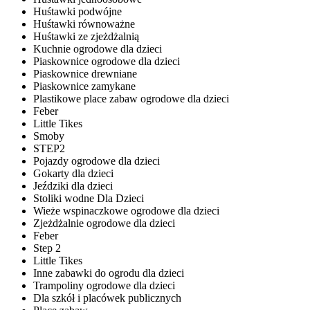
Huśtawki podwójne
Huśtawki równoważne
Huśtawki ze zjeżdżalnią
Kuchnie ogrodowe dla dzieci
Piaskownice ogrodowe dla dzieci
Piaskownice drewniane
Piaskownice zamykane
Plastikowe place zabaw ogrodowe dla dzieci
Feber
Little Tikes
Smoby
STEP2
Pojazdy ogrodowe dla dzieci
Gokarty dla dzieci
Jeździki dla dzieci
Stoliki wodne Dla Dzieci
Wieże wspinaczkowe ogrodowe dla dzieci
Zjeżdżalnie ogrodowe dla dzieci
Feber
Step 2
Little Tikes
Inne zabawki do ogrodu dla dzieci
Trampoliny ogrodowe dla dzieci
Dla szkół i placówek publicznych