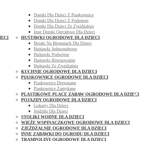
DOMKI OGRODOWE DLA DZIECI
Domki Dla Dzieci Z Huśtawką
Domki Dla Dzieci Z Piaskownicą
Domki Dla Dzieci Z Podestem
Domki Dla Dzieci Ze Zjeżdżalnią
Inne Domki Ogrodowe Dla Dzieci
IECI
HUŚTAWKI OGRODOWE DLA DZIECI
Bujaki Na Biegunach Dla Dzieci
Huśtawki Jednoosobowe
Huśtawki Podwójne
Huśtawki Równoważne
Huśtawki Ze Zjeżdżalnią
KUCHNIE OGRODOWE DLA DZIECI
PIASKOWNICE OGRODOWE DLA DZIECI
Piaskownice Drewniane
Piaskownice Zamykane
PLASTIKOWE PLACE ZABAW OGRODOWE DLA DZIECI
POJAZDY OGRODOWE DLA DZIECI
Gokarty Dla Dzieci
Jeździki Dla Dzieci
STOLIKI WODNE DLA DZIECI
WIEŻE WSPINACZKOWE OGRODOWE DLA DZIECI
ZJEŻDŻALNIE OGRODOWE DLA DZIECI
INNE ZABAWKI DO OGRODU DLA DZIECI
TRAMPOLINY OGRODOWE DLA DZIECI