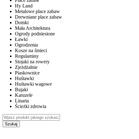
Place zabaw
Hy Land
Metalowe place zabaw
Drewniane place zabaw
Domki
Mała Architektura
Ogrody podniesione
Ławki
Ogrodzenia
Kosze na śmieci
Regulaminy
Stojaki na rowery
Zjeżdżalnie
Piaskownice
Huśtawki
Huśtawki wagowe
Bujaki
Karuzele
Linaria
Ścieżki zdrowia
Szukaj
WEWNĘTRZNE PLACE ZABAW