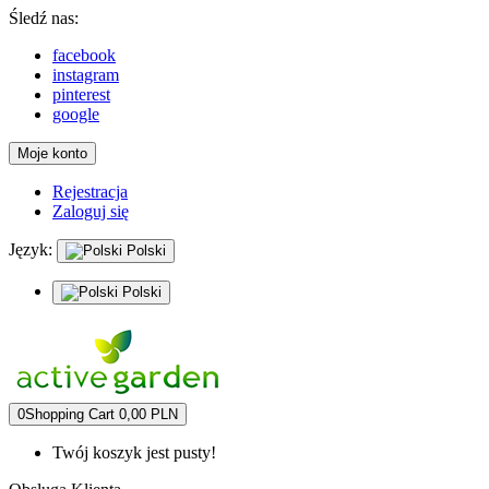
Śledź nas:
facebook
instagram
pinterest
google
Moje konto
Rejestracja
Zaloguj się
Język:
Polski
Polski
0
Shopping Cart
0,00 PLN
Twój koszyk jest pusty!