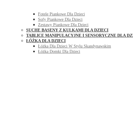
HUŚTAWKI DO POKOJU DLA DZIECI
MEBLE PIANKOWE DLA DZIECI
Fotele Piankowe Dla Dzieci
Sofy Piankowe Dla Dzieci
Zestawy Piankowe Dla Dzieci
SUCHE BASENY Z KULKAMI DLA DZIECI
TABLICE MANIPULACYJNE I SENSORYCZNE DLA DZ
ŁÓŻKA DLA DZIECI
Łóżka Dla Dzieci W Stylu Skandynawskim
Łóżka Domki Dla Dzieci