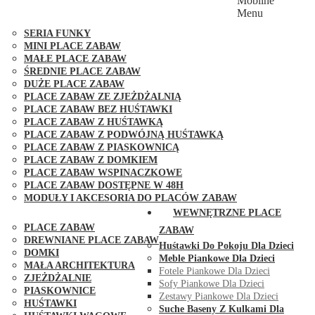
Mobilne
PLACE ZABAW FUNGOO
Menu
SERIA MAX-PLAY
SERIA FUNKY
MINI PLACE ZABAW
MAŁE PLACE ZABAW
ŚREDNIE PLACE ZABAW
DUŻE PLACE ZABAW
PLACE ZABAW ZE ZJEŻDŻALNIĄ
PLACE ZABAW BEZ HUŚTAWKI
PLACE ZABAW Z HUŚTAWKĄ
PLACE ZABAW Z PODWÓJNĄ HUŚTAWKĄ
PLACE ZABAW Z PIASKOWNICĄ
PLACE ZABAW Z DOMKIEM
PLACE ZABAW WSPINACZKOWE
PLACE ZABAW DOSTĘPNE W 48H
MODUŁY I AKCESORIA DO PLACÓW ZABAW
PUBLICZNE
WEWNĘTRZNE PLACE
PLACE ZABAW
ZABAW
DREWNIANE PLACE ZABAW
Huśtawki Do Pokoju Dla Dzieci
DOMKI
Meble Piankowe Dla Dzieci
MAŁA ARCHITEKTURA
Fotele Piankowe Dla Dzieci
ZJEŻDŻALNIE
Sofy Piankowe Dla Dzieci
PIASKOWNICE
Zestawy Piankowe Dla Dzieci
HUŚTAWKI
Suche Baseny Z Kulkami Dla