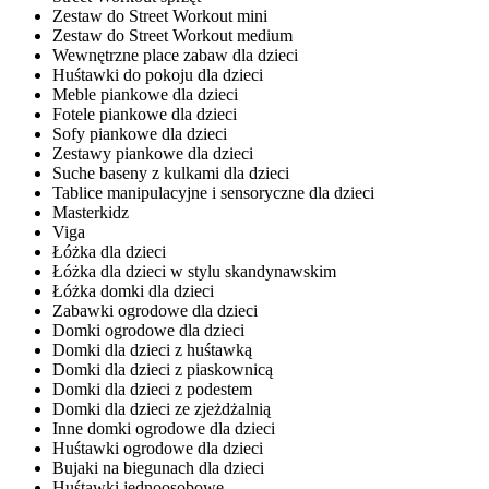
Zestaw do Street Workout mini
Zestaw do Street Workout medium
Wewnętrzne place zabaw dla dzieci
Huśtawki do pokoju dla dzieci
Meble piankowe dla dzieci
Fotele piankowe dla dzieci
Sofy piankowe dla dzieci
Zestawy piankowe dla dzieci
Suche baseny z kulkami dla dzieci
Tablice manipulacyjne i sensoryczne dla dzieci
Masterkidz
Viga
Łóżka dla dzieci
Łóżka dla dzieci w stylu skandynawskim
Łóżka domki dla dzieci
Zabawki ogrodowe dla dzieci
Domki ogrodowe dla dzieci
Domki dla dzieci z huśtawką
Domki dla dzieci z piaskownicą
Domki dla dzieci z podestem
Domki dla dzieci ze zjeżdżalnią
Inne domki ogrodowe dla dzieci
Huśtawki ogrodowe dla dzieci
Bujaki na biegunach dla dzieci
Huśtawki jednoosobowe