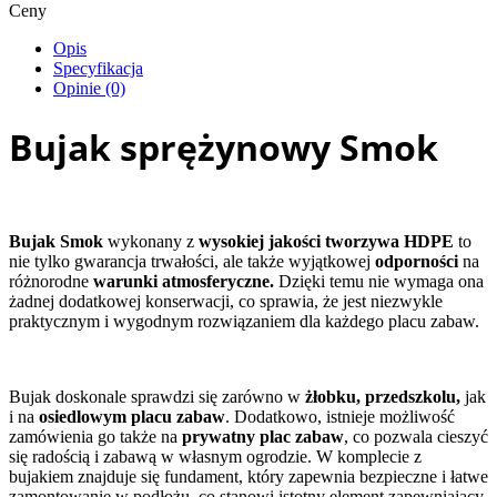
Ceny
Opis
Specyfikacja
Opinie (0)
Bujak sprężynowy Smok
Bujak Smok
wykonany z
wysokiej jakości tworzywa HDPE
to
nie tylko gwarancja trwałości, ale także wyjątkowej
odporności
na
różnorodne
warunki atmosferyczne.
Dzięki temu nie wymaga ona
żadnej dodatkowej konserwacji, co sprawia, że jest niezwykle
praktycznym i wygodnym rozwiązaniem dla każdego placu zabaw.
Bujak doskonale sprawdzi się zarówno w
żłobku, przedszkolu,
jak
i na
osiedlowym placu zabaw
. Dodatkowo, istnieje możliwość
zamówienia go także na
prywatny plac zabaw
, co pozwala cieszyć
się radością i zabawą w własnym ogrodzie. W komplecie z
bujakiem znajduje się fundament, który zapewnia bezpieczne i łatwe
zamontowanie w podłożu, co stanowi istotny element zapewniający