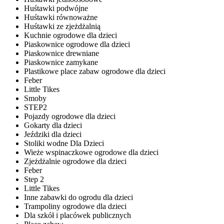
Huśtawki podwójne
Huśtawki równoważne
Huśtawki ze zjeżdżalnią
Kuchnie ogrodowe dla dzieci
Piaskownice ogrodowe dla dzieci
Piaskownice drewniane
Piaskownice zamykane
Plastikowe place zabaw ogrodowe dla dzieci
Feber
Little Tikes
Smoby
STEP2
Pojazdy ogrodowe dla dzieci
Gokarty dla dzieci
Jeździki dla dzieci
Stoliki wodne Dla Dzieci
Wieże wspinaczkowe ogrodowe dla dzieci
Zjeżdżalnie ogrodowe dla dzieci
Feber
Step 2
Little Tikes
Inne zabawki do ogrodu dla dzieci
Trampoliny ogrodowe dla dzieci
Dla szkół i placówek publicznych