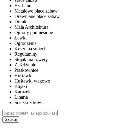
Place zabaw
Hy Land
Metalowe place zabaw
Drewniane place zabaw
Domki
Mała Architektura
Ogrody podniesione
Ławki
Ogrodzenia
Kosze na śmieci
Regulaminy
Stojaki na rowery
Zjeżdżalnie
Piaskownice
Huśtawki
Huśtawki wagowe
Bujaki
Karuzele
Linaria
Ścieżki zdrowia
Szukaj
WEWNĘTRZNE PLACE ZABAW