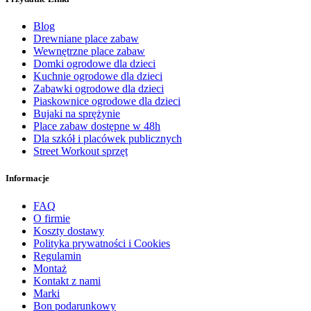
Blog
Drewniane place zabaw
Wewnętrzne place zabaw
Domki ogrodowe dla dzieci
Kuchnie ogrodowe dla dzieci
Zabawki ogrodowe dla dzieci
Piaskownice ogrodowe dla dzieci
Bujaki na sprężynie
Place zabaw dostępne w 48h
Dla szkół i placówek publicznych
Street Workout sprzęt
Informacje
FAQ
O firmie
Koszty dostawy
Polityka prywatności i Cookies
Regulamin
Montaż
Kontakt z nami
Marki
Bon podarunkowy