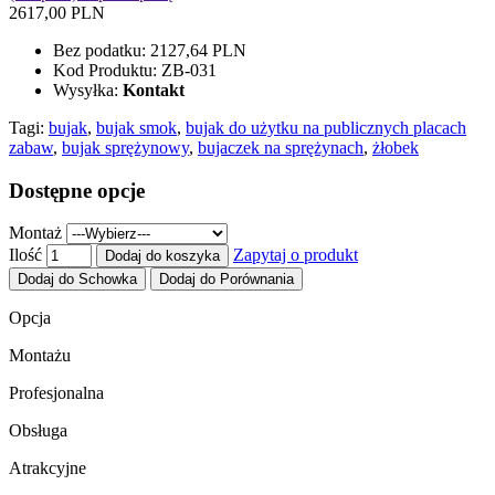
2617,00 PLN
Bez podatku:
2127,64 PLN
Kod Produktu:
ZB-031
Wysyłka:
Kontakt
Tagi:
bujak
,
bujak smok
,
bujak do użytku na publicznych placach
zabaw
,
bujak sprężynowy
,
bujaczek na sprężynach
,
żłobek
Dostępne opcje
Montaż
Ilość
Zapytaj o produkt
Dodaj do koszyka
Dodaj do Schowka
Dodaj do Porównania
Opcja
Montażu
Profesjonalna
Obsługa
Atrakcyjne