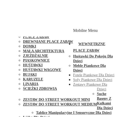
PLACE ZABAW Z PODWÓJNĄ HUŚTAWKĄ
PLACE ZABAW Z PIASKOWNICĄ
PLACE ZABAW Z DOMKIEM
PLACE ZABAW WSPINACZKOWE
PLACE ZABAW DOSTĘPNE W 48H
MODUŁY I AKCESORIA DO PLACÓW ZABAW
Mobilne Menu
PUBLICZNE
PLACE ZABAW
DREWNIANE PLACE ZABAW
WEWNĘTRZNE
DOMKI
PLACE ZABAW
MAŁA ARCHITEKTURA
ZJEŻDŻALNIE
Huśtawki Do Pokoju Dla
PIASKOWNICE
Dzieci
HUŚTAWKI
Meble Piankowe Dla
HUŚTAWKI WAGOWE
Dzieci
BUJAKI
Fotele Piankowe Dla Dzieci
KARUZELE
Sofy Piankowe Dla Dzieci
LINARIA
Zestawy Piankowe Dla
ŚCIEŻKI ZDROWIA
Dzieci
STREET WORKOUT
Suche
Baseny Z
ZESTAW DO STREET WORKOUT MINI
Kulkami
ZESTAW DO STREET WORKOUT MEDIUM
Dla Dzieci
KONTAKT
Tablice Manipulacyjne I Sensoryczne Dla Dzieci