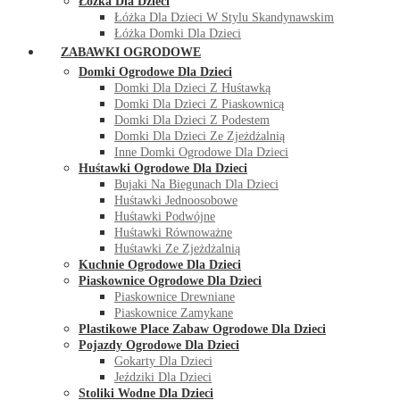
Łóżka Dla Dzieci
Łóżka Dla Dzieci W Stylu Skandynawskim
Łóżka Domki Dla Dzieci
ZABAWKI OGRODOWE
Domki Ogrodowe Dla Dzieci
Domki Dla Dzieci Z Huśtawką
Domki Dla Dzieci Z Piaskownicą
Domki Dla Dzieci Z Podestem
Domki Dla Dzieci Ze Zjeżdżalnią
Inne Domki Ogrodowe Dla Dzieci
Huśtawki Ogrodowe Dla Dzieci
Bujaki Na Biegunach Dla Dzieci
Huśtawki Jednoosobowe
Huśtawki Podwójne
Huśtawki Równoważne
Huśtawki Ze Zjeżdżalnią
Kuchnie Ogrodowe Dla Dzieci
Piaskownice Ogrodowe Dla Dzieci
Piaskownice Drewniane
Piaskownice Zamykane
Plastikowe Place Zabaw Ogrodowe Dla Dzieci
Pojazdy Ogrodowe Dla Dzieci
Gokarty Dla Dzieci
Jeździki Dla Dzieci
Stoliki Wodne Dla Dzieci