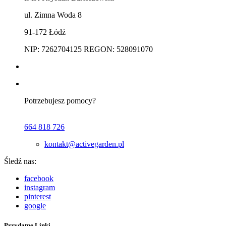
ul. Zimna Woda 8
91-172 Łódź
NIP: 7262704125 REGON: 528091070
Potrzebujesz pomocy?
664 818 726
kontakt@activegarden.pl
Śledź nas:
facebook
instagram
pinterest
google
Przydatne Linki