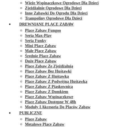
Wieże Wspinaczkowe Ogrodowe Dla Dzieci
Zjeżdżalnie Ogrodowe Dla Dzieci
Inne Zabawki Do Ogrodu Dla Dzieci
Trampoliny Ogrodowe Dla Dzieci
DREWNIANE PLACE ZABAW
Place Zabaw Fungoo
Seria Max-Play
Seria Funky
Mini Place Zabaw
Małe Place Zabaw
Średnie Place Zabaw
Duże Place Zabaw
Place Zabaw Ze Zjeżdżalnią
Place Zabaw Bez Huśtawki
Place Zabaw Z Huśtawką
Place Zabaw Z Podwójną Huśtawką
Place Zabaw Z Piaskownicą
Place Zabaw Z Domkiem
Place Zabaw Wspinaczkowe
Place Zabaw Dostępne W 48h
Moduły I Akcesoria Do Placów Zabaw
PUBLICZNE
Place Zabaw
Metalowe Place Zabaw