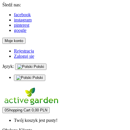
Śledź nas:
facebook
instagram
pinterest
google
Moje konto
Rejestracja
Zaloguj się
Język:
Polski
Polski
0
Shopping Cart
0,00 PLN
Twój koszyk jest pusty!