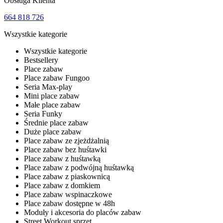
Obsługa Klienta
664 818 726
Wszystkie kategorie
Wszystkie kategorie
Bestsellery
Place zabaw
Place zabaw Fungoo
Seria Max-play
Mini place zabaw
Małe place zabaw
Seria Funky
Średnie place zabaw
Duże place zabaw
Place zabaw ze zjeżdżalnią
Place zabaw bez huśtawki
Place zabaw z huśtawką
Place zabaw z podwójną huśtawką
Place zabaw z piaskownicą
Place zabaw z domkiem
Place zabaw wspinaczkowe
Place zabaw dostępne w 48h
Moduły i akcesoria do placów zabaw
Street Workout sprzęt