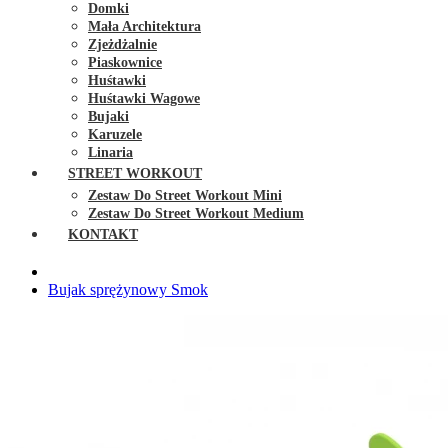
Domki
Mała Architektura
Zjeżdżalnie
Piaskownice
Huśtawki
Huśtawki Wagowe
Bujaki
Karuzele
Linaria
STREET WORKOUT
Zestaw Do Street Workout Mini
Zestaw Do Street Workout Medium
KONTAKT
Bujak sprężynowy Smok