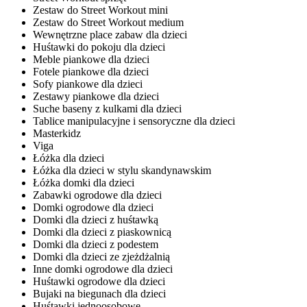
Zestaw do Street Workout mini
Zestaw do Street Workout medium
Wewnętrzne place zabaw dla dzieci
Huśtawki do pokoju dla dzieci
Meble piankowe dla dzieci
Fotele piankowe dla dzieci
Sofy piankowe dla dzieci
Zestawy piankowe dla dzieci
Suche baseny z kulkami dla dzieci
Tablice manipulacyjne i sensoryczne dla dzieci
Masterkidz
Viga
Łóżka dla dzieci
Łóżka dla dzieci w stylu skandynawskim
Łóżka domki dla dzieci
Zabawki ogrodowe dla dzieci
Domki ogrodowe dla dzieci
Domki dla dzieci z huśtawką
Domki dla dzieci z piaskownicą
Domki dla dzieci z podestem
Domki dla dzieci ze zjeżdżalnią
Inne domki ogrodowe dla dzieci
Huśtawki ogrodowe dla dzieci
Bujaki na biegunach dla dzieci
Huśtawki jednoosobowe