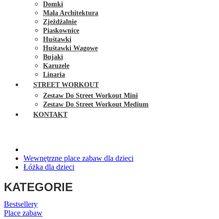
Domki
Mała Architektura
Zjeżdżalnie
Piaskownice
Huśtawki
Huśtawki Wagowe
Bujaki
Karuzele
Linaria
STREET WORKOUT
Zestaw Do Street Workout Mini
Zestaw Do Street Workout Medium
KONTAKT
Wewnętrzne place zabaw dla dzieci
Łóżka dla dzieci
KATEGORIE
Bestsellery
Place zabaw