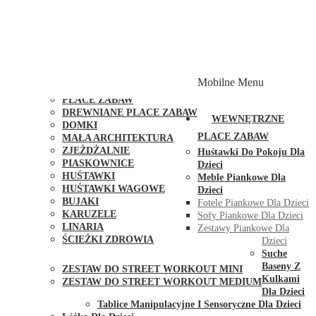
PLACE ZABAW Z PODWÓJNĄ HUŚTAWKĄ
PLACE ZABAW Z PIASKOWNICĄ
PLACE ZABAW Z DOMKIEM
PLACE ZABAW WSPINACZKOWE
PLACE ZABAW DOSTĘPNE W 48H
MODUŁY I AKCESORIA DO PLACÓW ZABAW
Mobilne Menu
PUBLICZNE
PLACE ZABAW
DREWNIANE PLACE ZABAW
WEWNĘTRZNE
DOMKI
PLACE ZABAW
MAŁA ARCHITEKTURA
ZJEŻDŻALNIE
Huśtawki Do Pokoju Dla
PIASKOWNICE
Dzieci
HUŚTAWKI
Meble Piankowe Dla
HUŚTAWKI WAGOWE
Dzieci
BUJAKI
Fotele Piankowe Dla Dzieci
KARUZELE
Sofy Piankowe Dla Dzieci
LINARIA
Zestawy Piankowe Dla
ŚCIEŻKI ZDROWIA
Dzieci
STREET WORKOUT
Suche
Baseny Z
ZESTAW DO STREET WORKOUT MINI
Kulkami
ZESTAW DO STREET WORKOUT MEDIUM
Dla Dzieci
KONTAKT
Tablice Manipulacyjne I Sensoryczne Dla Dzieci