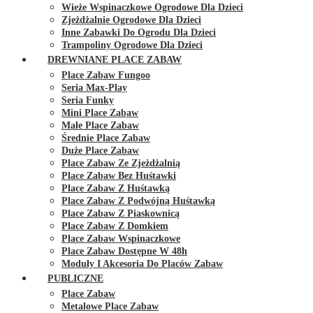
Wieże Wspinaczkowe Ogrodowe Dla Dzieci
Zjeżdżalnie Ogrodowe Dla Dzieci
Inne Zabawki Do Ogrodu Dla Dzieci
Trampoliny Ogrodowe Dla Dzieci
DREWNIANE PLACE ZABAW
Place Zabaw Fungoo
Seria Max-Play
Seria Funky
Mini Place Zabaw
Małe Place Zabaw
Średnie Place Zabaw
Duże Place Zabaw
Place Zabaw Ze Zjeżdżalnią
Place Zabaw Bez Huśtawki
Place Zabaw Z Huśtawką
Place Zabaw Z Podwójną Huśtawką
Place Zabaw Z Piaskownicą
Place Zabaw Z Domkiem
Place Zabaw Wspinaczkowe
Place Zabaw Dostępne W 48h
Moduły I Akcesoria Do Placów Zabaw
PUBLICZNE
Place Zabaw
Metalowe Place Zabaw