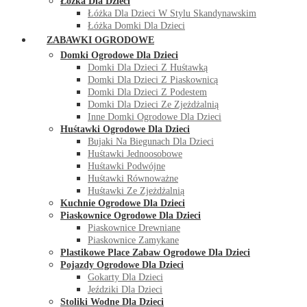
Łóżka Dla Dzieci
Łóżka Dla Dzieci W Stylu Skandynawskim
Łóżka Domki Dla Dzieci
ZABAWKI OGRODOWE
Domki Ogrodowe Dla Dzieci
Domki Dla Dzieci Z Huśtawką
Domki Dla Dzieci Z Piaskownicą
Domki Dla Dzieci Z Podestem
Domki Dla Dzieci Ze Zjeżdżalnią
Inne Domki Ogrodowe Dla Dzieci
Huśtawki Ogrodowe Dla Dzieci
Bujaki Na Biegunach Dla Dzieci
Huśtawki Jednoosobowe
Huśtawki Podwójne
Huśtawki Równoważne
Huśtawki Ze Zjeżdżalnią
Kuchnie Ogrodowe Dla Dzieci
Piaskownice Ogrodowe Dla Dzieci
Piaskownice Drewniane
Piaskownice Zamykane
Plastikowe Place Zabaw Ogrodowe Dla Dzieci
Pojazdy Ogrodowe Dla Dzieci
Gokarty Dla Dzieci
Jeździki Dla Dzieci
Stoliki Wodne Dla Dzieci