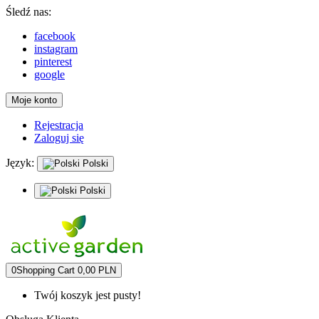
Śledź nas:
facebook
instagram
pinterest
google
Moje konto
Rejestracja
Zaloguj się
Język:
Polski
Polski
0
Shopping Cart
0,00 PLN
Twój koszyk jest pusty!