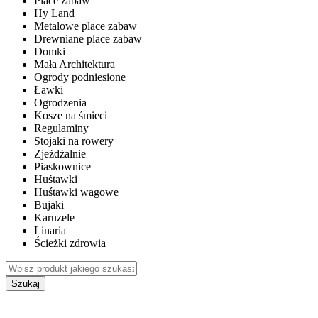
Place zabaw
Hy Land
Metalowe place zabaw
Drewniane place zabaw
Domki
Mała Architektura
Ogrody podniesione
Ławki
Ogrodzenia
Kosze na śmieci
Regulaminy
Stojaki na rowery
Zjeżdżalnie
Piaskownice
Huśtawki
Huśtawki wagowe
Bujaki
Karuzele
Linaria
Ścieżki zdrowia
Szukaj
WEWNĘTRZNE PLACE ZABAW