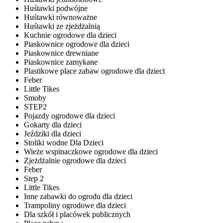
Huśtawki podwójne
Huśtawki równoważne
Huśtawki ze zjeżdżalnią
Kuchnie ogrodowe dla dzieci
Piaskownice ogrodowe dla dzieci
Piaskownice drewniane
Piaskownice zamykane
Plastikowe place zabaw ogrodowe dla dzieci
Feber
Little Tikes
Smoby
STEP2
Pojazdy ogrodowe dla dzieci
Gokarty dla dzieci
Jeździki dla dzieci
Stoliki wodne Dla Dzieci
Wieże wspinaczkowe ogrodowe dla dzieci
Zjeżdżalnie ogrodowe dla dzieci
Feber
Step 2
Little Tikes
Inne zabawki do ogrodu dla dzieci
Trampoliny ogrodowe dla dzieci
Dla szkół i placówek publicznych