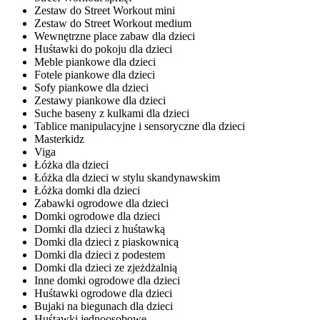
Zestaw do Street Workout mini
Zestaw do Street Workout medium
Wewnętrzne place zabaw dla dzieci
Huśtawki do pokoju dla dzieci
Meble piankowe dla dzieci
Fotele piankowe dla dzieci
Sofy piankowe dla dzieci
Zestawy piankowe dla dzieci
Suche baseny z kulkami dla dzieci
Tablice manipulacyjne i sensoryczne dla dzieci
Masterkidz
Viga
Łóżka dla dzieci
Łóżka dla dzieci w stylu skandynawskim
Łóżka domki dla dzieci
Zabawki ogrodowe dla dzieci
Domki ogrodowe dla dzieci
Domki dla dzieci z huśtawką
Domki dla dzieci z piaskownicą
Domki dla dzieci z podestem
Domki dla dzieci ze zjeżdżalnią
Inne domki ogrodowe dla dzieci
Huśtawki ogrodowe dla dzieci
Bujaki na biegunach dla dzieci
Huśtawki jednoosobowe