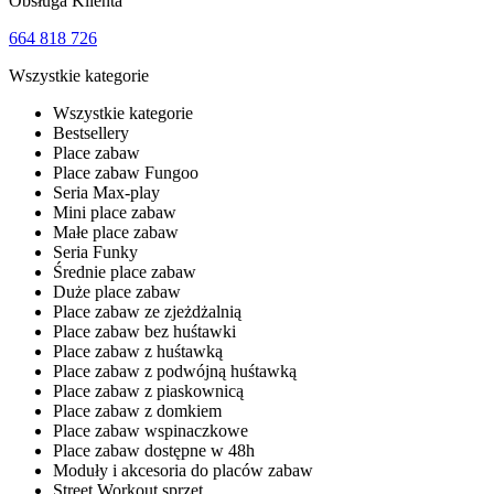
Obsługa Klienta
664 818 726
Wszystkie kategorie
Wszystkie kategorie
Bestsellery
Place zabaw
Place zabaw Fungoo
Seria Max-play
Mini place zabaw
Małe place zabaw
Seria Funky
Średnie place zabaw
Duże place zabaw
Place zabaw ze zjeżdżalnią
Place zabaw bez huśtawki
Place zabaw z huśtawką
Place zabaw z podwójną huśtawką
Place zabaw z piaskownicą
Place zabaw z domkiem
Place zabaw wspinaczkowe
Place zabaw dostępne w 48h
Moduły i akcesoria do placów zabaw
Street Workout sprzęt