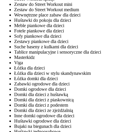
Zestaw do Street Workout mini
Zestaw do Street Workout medium
Wewnętrzne place zabaw dla dzieci
Huśtawki do pokoju dla dzieci
Meble piankowe dla dzieci
Fotele piankowe dla dzieci
Sofy piankowe dla dzieci
Zestawy piankowe dla dzieci
Suche baseny z kulkami dla dzieci
Tablice manipulacyjne i sensoryczne dla dzieci
Masterkidz
Viga
Łóżka dla dzieci
Łóżka dla dzieci w stylu skandynawskim
Łóżka domki dla dzieci
Zabawki ogrodowe dla dzieci
Domki ogrodowe dla dzieci
Domki dla dzieci z huśtawką
Domki dla dzieci z piaskownicą
Domki dla dzieci z podestem
Domki dla dzieci ze zjeżdżalnią
Inne domki ogrodowe dla dzieci
Huśtawki ogrodowe dla dzieci
Bujaki na biegunach dla dzieci
Huśtawki jednoosobowe