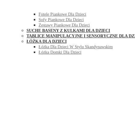
HUŚTAWKI DO POKOJU DLA DZIECI
MEBLE PIANKOWE DLA DZIECI
Fotele Piankowe Dla Dzieci
Sofy Piankowe Dla Dzieci
Zestawy Piankowe Dla Dzieci
SUCHE BASENY Z KULKAMI DLA DZIECI
TABLICE MANIPULACYJNE I SENSORYCZNE DLA DZ
ŁÓŻKA DLA DZIECI
Łóżka Dla Dzieci W Stylu Skandynawskim
Łóżka Domki Dla Dzieci