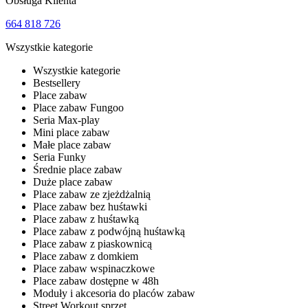
Obsługa Klienta
664 818 726
Wszystkie kategorie
Wszystkie kategorie
Bestsellery
Place zabaw
Place zabaw Fungoo
Seria Max-play
Mini place zabaw
Małe place zabaw
Seria Funky
Średnie place zabaw
Duże place zabaw
Place zabaw ze zjeżdżalnią
Place zabaw bez huśtawki
Place zabaw z huśtawką
Place zabaw z podwójną huśtawką
Place zabaw z piaskownicą
Place zabaw z domkiem
Place zabaw wspinaczkowe
Place zabaw dostępne w 48h
Moduły i akcesoria do placów zabaw
Street Workout sprzęt