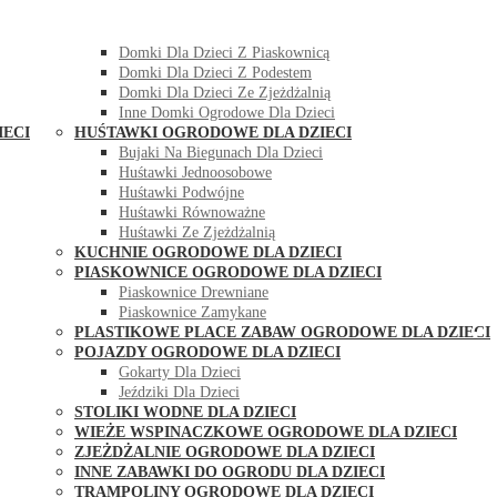
DOMKI OGRODOWE DLA DZIECI
Domki Dla Dzieci Z Huśtawką
Domki Dla Dzieci Z Piaskownicą
Domki Dla Dzieci Z Podestem
Domki Dla Dzieci Ze Zjeżdżalnią
Inne Domki Ogrodowe Dla Dzieci
IECI
HUŚTAWKI OGRODOWE DLA DZIECI
Bujaki Na Biegunach Dla Dzieci
Huśtawki Jednoosobowe
Huśtawki Podwójne
Huśtawki Równoważne
Huśtawki Ze Zjeżdżalnią
KUCHNIE OGRODOWE DLA DZIECI
PIASKOWNICE OGRODOWE DLA DZIECI
Piaskownice Drewniane
Piaskownice Zamykane
PLASTIKOWE PLACE ZABAW OGRODOWE DLA DZIECI
POJAZDY OGRODOWE DLA DZIECI
Gokarty Dla Dzieci
Jeździki Dla Dzieci
STOLIKI WODNE DLA DZIECI
WIEŻE WSPINACZKOWE OGRODOWE DLA DZIECI
ZJEŻDŻALNIE OGRODOWE DLA DZIECI
INNE ZABAWKI DO OGRODU DLA DZIECI
TRAMPOLINY OGRODOWE DLA DZIECI