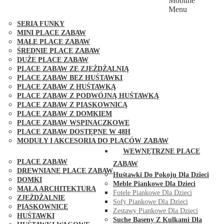
Mobilne
PLACE ZABAW FUNGOO
Menu
SERIA MAX-PLAY
SERIA FUNKY
MINI PLACE ZABAW
MAŁE PLACE ZABAW
ŚREDNIE PLACE ZABAW
DUŻE PLACE ZABAW
PLACE ZABAW ZE ZJEŻDŻALNIĄ
PLACE ZABAW BEZ HUŚTAWKI
PLACE ZABAW Z HUŚTAWKĄ
PLACE ZABAW Z PODWÓJNĄ HUŚTAWKĄ
PLACE ZABAW Z PIASKOWNICĄ
PLACE ZABAW Z DOMKIEM
PLACE ZABAW WSPINACZKOWE
PLACE ZABAW DOSTĘPNE W 48H
MODUŁY I AKCESORIA DO PLACÓW ZABAW
PUBLICZNE
WEWNĘTRZNE PLACE
PLACE ZABAW
ZABAW
DREWNIANE PLACE ZABAW
Huśtawki Do Pokoju Dla Dzieci
DOMKI
Meble Piankowe Dla Dzieci
MAŁA ARCHITEKTURA
Fotele Piankowe Dla Dzieci
ZJEŻDŻALNIE
Sofy Piankowe Dla Dzieci
PIASKOWNICE
Zestawy Piankowe Dla Dzieci
HUŚTAWKI
Suche Baseny Z Kulkami Dla