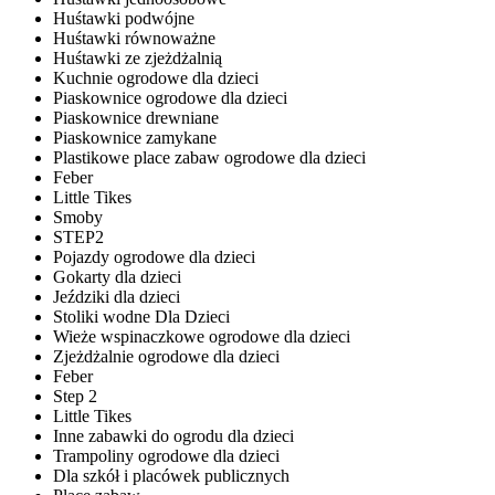
Huśtawki podwójne
Huśtawki równoważne
Huśtawki ze zjeżdżalnią
Kuchnie ogrodowe dla dzieci
Piaskownice ogrodowe dla dzieci
Piaskownice drewniane
Piaskownice zamykane
Plastikowe place zabaw ogrodowe dla dzieci
Feber
Little Tikes
Smoby
STEP2
Pojazdy ogrodowe dla dzieci
Gokarty dla dzieci
Jeździki dla dzieci
Stoliki wodne Dla Dzieci
Wieże wspinaczkowe ogrodowe dla dzieci
Zjeżdżalnie ogrodowe dla dzieci
Feber
Step 2
Little Tikes
Inne zabawki do ogrodu dla dzieci
Trampoliny ogrodowe dla dzieci
Dla szkół i placówek publicznych