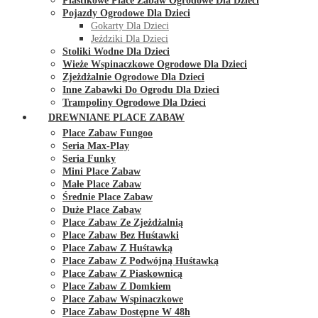
Plastikowe Place Zabaw Ogrodowe Dla Dzieci
Pojazdy Ogrodowe Dla Dzieci
Gokarty Dla Dzieci
Jeździki Dla Dzieci
Stoliki Wodne Dla Dzieci
Wieże Wspinaczkowe Ogrodowe Dla Dzieci
Zjeżdżalnie Ogrodowe Dla Dzieci
Inne Zabawki Do Ogrodu Dla Dzieci
Trampoliny Ogrodowe Dla Dzieci
DREWNIANE PLACE ZABAW
Place Zabaw Fungoo
Seria Max-Play
Seria Funky
Mini Place Zabaw
Małe Place Zabaw
Średnie Place Zabaw
Duże Place Zabaw
Place Zabaw Ze Zjeżdżalnią
Place Zabaw Bez Huśtawki
Place Zabaw Z Huśtawką
Place Zabaw Z Podwójną Huśtawką
Place Zabaw Z Piaskownicą
Place Zabaw Z Domkiem
Place Zabaw Wspinaczkowe
Place Zabaw Dostępne W 48h