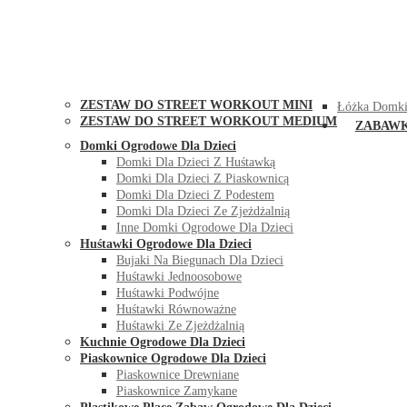
STREET WORKOUT
KONTAK
ZESTAW DO STREET WORKOUT MINI
Łóżka Domki
ZESTAW DO STREET WORKOUT MEDIUM
ZABAW
Domki Ogrodowe Dla Dzieci
Domki Dla Dzieci Z Huśtawką
Domki Dla Dzieci Z Piaskownicą
Domki Dla Dzieci Z Podestem
Domki Dla Dzieci Ze Zjeżdżalnią
Inne Domki Ogrodowe Dla Dzieci
Huśtawki Ogrodowe Dla Dzieci
Bujaki Na Biegunach Dla Dzieci
Huśtawki Jednoosobowe
Huśtawki Podwójne
Huśtawki Równoważne
Huśtawki Ze Zjeżdżalnią
Kuchnie Ogrodowe Dla Dzieci
Piaskownice Ogrodowe Dla Dzieci
Piaskownice Drewniane
Piaskownice Zamykane