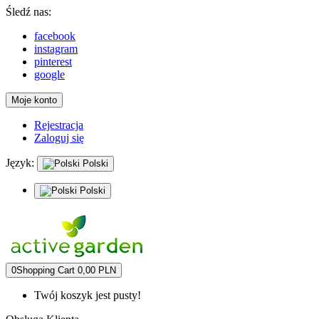
Śledź nas:
facebook
instagram
pinterest
google
Moje konto
Rejestracja
Zaloguj się
Język:
Polski
Polski
0
Shopping Cart
0,00 PLN
Twój koszyk jest pusty!