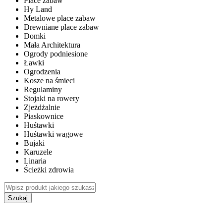
Place zabaw
Hy Land
Metalowe place zabaw
Drewniane place zabaw
Domki
Mała Architektura
Ogrody podniesione
Ławki
Ogrodzenia
Kosze na śmieci
Regulaminy
Stojaki na rowery
Zjeżdżalnie
Piaskownice
Huśtawki
Huśtawki wagowe
Bujaki
Karuzele
Linaria
Ścieżki zdrowia
Szukaj
WEWNĘTRZNE PLACE ZABAW