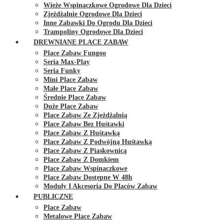
Wieże Wspinaczkowe Ogrodowe Dla Dzieci
Zjeżdżalnie Ogrodowe Dla Dzieci
Inne Zabawki Do Ogrodu Dla Dzieci
Trampoliny Ogrodowe Dla Dzieci
DREWNIANE PLACE ZABAW
Place Zabaw Fungoo
Seria Max-Play
Seria Funky
Mini Place Zabaw
Małe Place Zabaw
Średnie Place Zabaw
Duże Place Zabaw
Place Zabaw Ze Zjeżdżalnią
Place Zabaw Bez Huśtawki
Place Zabaw Z Huśtawką
Place Zabaw Z Podwójną Huśtawką
Place Zabaw Z Piaskownicą
Place Zabaw Z Domkiem
Place Zabaw Wspinaczkowe
Place Zabaw Dostępne W 48h
Moduły I Akcesoria Do Placów Zabaw
PUBLICZNE
Place Zabaw
Metalowe Place Zabaw