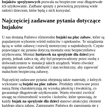
bujaków sprężynowych
pozwala na bezpieczne oraz długotrwałe
ich użytkowanie. Zadbane sprzęty z pewnością przyniosą wiele
radości dzieciom, które będą z nich korzystać.
Najczęściej zadawane pytania dotyczące
bujaków
U nas dostaną Państwo różnorodne
bujaki na plac zabaw
, które są
popularnym wyborem wśród rodziców i opiekunów. Te urządzenia
łączą w sobie zabawę i rozwój motoryczny u najmłodszych. Często
pojawiające się pytania dotyczą montażu oraz bezpieczeństwa
użytkowania. Montaż
huśtawek na sprężynie dla dzieci
jest
prosty, jednak zaleca się, aby był przeprowadzony przez osobę z
doświadczeniem w instalacji takich urządzeń. Warto również
regularnie sprawdzać stabilność i stan techniczny, aby zapewnić
maluchom bezpieczną zabawę.
Najczęściej zadawane pytania obejmują także materiały, z których
wykonane są
bujaki na plac zabaw
. Produkty oferowane przez
naszą firmę charakteryzują się wysoką jakością i trwałością, co
gwarantuje długotrwałe użytkowanie. Warto również zwrócić
uwagę na różnorodność wzorów i kolorów, które sprawiają, że
każdy
bujak na sprężynie dla dzieci
stanowi atrakcyjny element
każdego placu zabaw. Zapraszamy Państwa do zapoznania się z