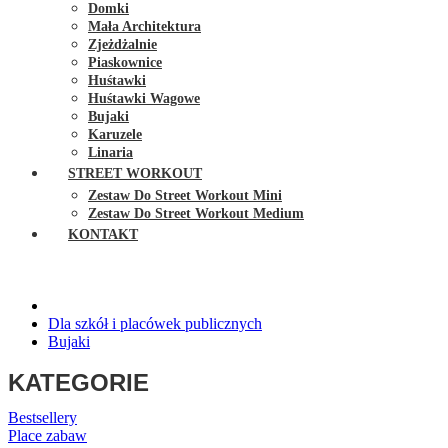
Domki
Mała Architektura
Zjeżdżalnie
Piaskownice
Huśtawki
Huśtawki Wagowe
Bujaki
Karuzele
Linaria
STREET WORKOUT
Zestaw Do Street Workout Mini
Zestaw Do Street Workout Medium
KONTAKT
Dla szkół i placówek publicznych
Bujaki
KATEGORIE
Bestsellery
Place zabaw