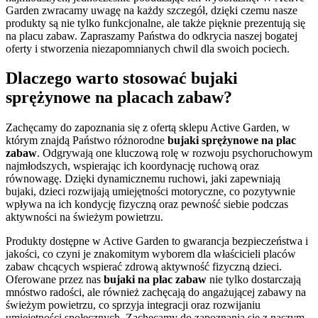
Garden zwracamy uwagę na każdy szczegół, dzięki czemu nasze
produkty są nie tylko funkcjonalne, ale także pięknie prezentują się
na placu zabaw. Zapraszamy Państwa do odkrycia naszej bogatej
oferty i stworzenia niezapomnianych chwil dla swoich pociech.
Dlaczego warto stosować bujaki
sprężynowe na placach zabaw?
Zachęcamy do zapoznania się z ofertą sklepu Active Garden, w
którym znajdą Państwo różnorodne
bujaki sprężynowe na plac
zabaw
. Odgrywają one kluczową rolę w rozwoju psychoruchowym
najmłodszych, wspierając ich koordynację ruchową oraz
równowagę. Dzięki dynamicznemu ruchowi, jaki zapewniają
bujaki, dzieci rozwijają umiejętności motoryczne, co pozytywnie
wpływa na ich kondycję fizyczną oraz pewność siebie podczas
aktywności na świeżym powietrzu.
Produkty dostępne w Active Garden to gwarancja bezpieczeństwa i
jakości, co czyni je znakomitym wyborem dla właścicieli placów
zabaw chcących wspierać zdrową aktywność fizyczną dzieci.
Oferowane przez nas
bujaki na plac zabaw
nie tylko dostarczają
mnóstwo radości, ale również zachęcają do angażującej zabawy na
świeżym powietrzu, co sprzyja integracji oraz rozwijaniu
umiejętności społecznych. Zachęcamy do zapoznania się z naszym