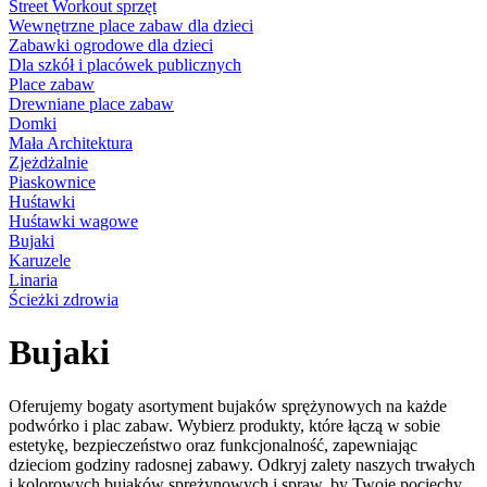
Street Workout sprzęt
Wewnętrzne place zabaw dla dzieci
Zabawki ogrodowe dla dzieci
Dla szkół i placówek publicznych
Place zabaw
Drewniane place zabaw
Domki
Mała Architektura
Zjeżdżalnie
Piaskownice
Huśtawki
Huśtawki wagowe
Bujaki
Karuzele
Linaria
Ścieżki zdrowia
Bujaki
Oferujemy bogaty asortyment bujaków sprężynowych na każde
podwórko i plac zabaw. Wybierz produkty, które łączą w sobie
estetykę, bezpieczeństwo oraz funkcjonalność, zapewniając
dzieciom godziny radosnej zabawy. Odkryj zalety naszych trwałych
i kolorowych bujaków sprężynowych i spraw, by Twoje pociechy