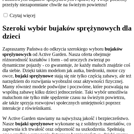
przeżyły niezapomniane chwile na świeżym powietrzu!
Czytaj więcej
Szeroki wybór bujaków sprężynowych dla
dzieci
Zapraszamy Państwa do odkrycia szerokiego wyboru
bujaków
sprężynowych
od Active Garden. Nasza oferta obejmuje
różnorodność kształtów i form - od uroczych zwierząt po
dynamiczne pojazdy - co gwarantuje, że każdy maluch znajdzie coś
dla siebie. Dzięki takim modelom jak autka, biedronki, motor czy
owce,
bujaki sprężynowe
stają się nie tylko częścią zabawy, ale też
narzędziem do rozwijania wyobraźni oraz aktywności fizycznej.
Mamy również modele podwójne i poczwórne, które pozwalają na
wspólną zabawę kilku dzieci jednocześnie. Taki wybór umożliwia
maluchom nie tylko miłe spędzenie czasu na świeżym powietrzu,
ale także sprzyja rozwojowi społecznych umiejętności poprzez
interakcje z rówieśnikami.
W Active Garden stawiamy na najwyższą jakość i bezpieczeństwo.
Nasze
bujaki sprężynowe
wykonane są z solidnych materiałów, co
zapewnia ich trwałość oraz odporność na uszkodzenia. Spełniają