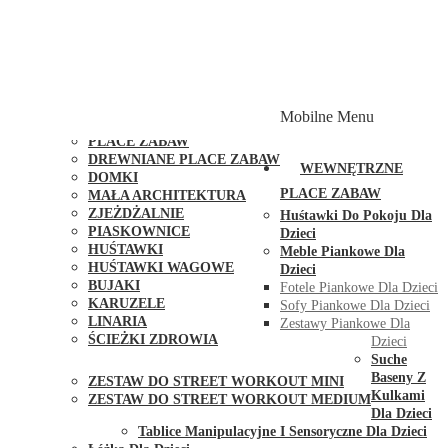
PLACE ZABAW Z PODWÓJNĄ HUŚTAWKĄ
PLACE ZABAW Z PIASKOWNICĄ
PLACE ZABAW Z DOMKIEM
PLACE ZABAW WSPINACZKOWE
PLACE ZABAW DOSTĘPNE W 48H
MODUŁY I AKCESORIA DO PLACÓW ZABAW
Mobilne Menu
PUBLICZNE
PLACE ZABAW
DREWNIANE PLACE ZABAW
WEWNĘTRZNE
DOMKI
PLACE ZABAW
MAŁA ARCHITEKTURA
ZJEŻDŻALNIE
Huśtawki Do Pokoju Dla
PIASKOWNICE
Dzieci
HUŚTAWKI
Meble Piankowe Dla
HUŚTAWKI WAGOWE
Dzieci
BUJAKI
Fotele Piankowe Dla Dzieci
KARUZELE
Sofy Piankowe Dla Dzieci
LINARIA
Zestawy Piankowe Dla
ŚCIEŻKI ZDROWIA
Dzieci
STREET WORKOUT
Suche
Baseny Z
ZESTAW DO STREET WORKOUT MINI
Kulkami
ZESTAW DO STREET WORKOUT MEDIUM
Dla Dzieci
KONTAKT
Tablice Manipulacyjne I Sensoryczne Dla Dzieci