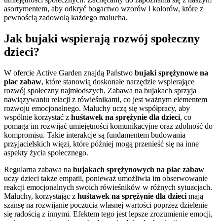
asortymentem, aby odkryć bogactwo wzorów i kolorów, które z
pewnością zadowolą każdego malucha.
Jak bujaki wspierają rozwój społeczny
dzieci?
W ofercie Active Garden znajdą Państwo
bujaki sprężynowe na
plac zabaw
, które stanowią doskonałe narzędzie wspierające
rozwój społeczny najmłodszych. Zabawa na bujakach sprzyja
nawiązywaniu relacji z rówieśnikami, co jest ważnym elementem
rozwoju emocjonalnego. Maluchy uczą się współpracy, aby
wspólnie korzystać z
huśtawek na sprężynie dla dzieci
, co
pomaga im rozwijać umiejętności komunikacyjne oraz zdolność do
kompromisu. Takie interakcje są fundamentem budowania
przyjacielskich więzi, które później mogą przenieść się na inne
aspekty życia społecznego.
Regularna zabawa na
bujakach sprężynowych na plac zabaw
uczy dzieci także empatii, ponieważ umożliwia im obserwowanie
reakcji emocjonalnych swoich rówieśników w różnych sytuacjach.
Maluchy, korzystając z
huśtawek na sprężynie dla dzieci
mają
szansę na rozwijanie poczucia własnej wartości poprzez dzielenie
się radością z innymi. Efektem tego jest lepsze zrozumienie emocji,