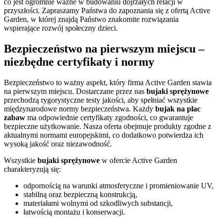
co jest ogromnie ważne w budowaniu dojrzałych relacji w
przyszłości. Zapraszamy Państwa do zapoznania się z ofertą Active
Garden, w której znajdą Państwo znakomite rozwiązania
wspierające rozwój społeczny dzieci.
Bezpieczeństwo na pierwszym miejscu –
niezbędne certyfikaty i normy
Bezpieczeństwo to ważny aspekt, który firma Active Garden stawia
na pierwszym miejscu. Dostarczane przez nas
bujaki sprężynowe
przechodzą rygorystyczne testy jakości, aby spełniać wszystkie
międzynarodowe normy bezpieczeństwa. Każdy
bujak na plac
zabaw
ma odpowiednie certyfikaty zgodności, co gwarantuje
bezpieczne użytkowanie. Nasza oferta obejmuje produkty zgodne z
aktualnymi normami europejskimi, co dodatkowo potwierdza ich
wysoką jakość oraz niezawodność.
Wszystkie
bujaki sprężynowe
w ofercie Active Garden
charakteryzują się:
odpornością na warunki atmosferyczne i promieniowanie UV,
stabilną oraz bezpieczną konstrukcją,
materiałami wolnymi od szkodliwych substancji,
łatwością montażu i konserwacji.