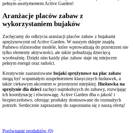
pełnym asortymentem Active Garden!
Aranżacje placów zabaw z
wykorzystaniem bujaków
Zachęcamy do odkrycia aranżacji placów zabaw z bujakami
sprężynowymi od Active Garden. W naszym sklepie znajdą
Państwo różnorodne modele, które wprowadzają do przestrzeni nie
tylko elementy aktywności, ale także pobudzają dziecięcą
wyobraźnię. Dzięki nim każdy plac zabaw staje się miejscem
pełnym energii oraz radości.
Kreatywnie zaaranżowane
bujaki sprężynowe na plac zabaw
mogą być wspaniałym uzupełnieniem klasycznych huśtawek, a
także ciekawym akcentem w przestrzeni miejskiej.
Huśtawka na
sprężynie dla dzieci
zachęci najmłodszych do zabawy, rozwijając
ich koordynację i równowagę. Active Garden dba o jakość i
bezpieczeństwo, oferując produkty dostosowane do rozmaitych
potrzeb. Serdecznie zapraszamy do zapoznania się z naszą ofertą!
Porównanie produktów (0)