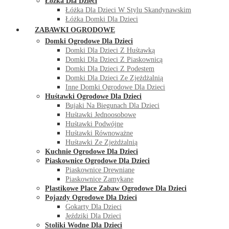
Łóżka Dla Dzieci
Łóżka Dla Dzieci W Stylu Skandynawskim
Łóżka Domki Dla Dzieci
ZABAWKI OGRODOWE
Domki Ogrodowe Dla Dzieci
Domki Dla Dzieci Z Huśtawką
Domki Dla Dzieci Z Piaskownicą
Domki Dla Dzieci Z Podestem
Domki Dla Dzieci Ze Zjeżdżalnią
Inne Domki Ogrodowe Dla Dzieci
Huśtawki Ogrodowe Dla Dzieci
Bujaki Na Biegunach Dla Dzieci
Huśtawki Jednoosobowe
Huśtawki Podwójne
Huśtawki Równoważne
Huśtawki Ze Zjeżdżalnią
Kuchnie Ogrodowe Dla Dzieci
Piaskownice Ogrodowe Dla Dzieci
Piaskownice Drewniane
Piaskownice Zamykane
Plastikowe Place Zabaw Ogrodowe Dla Dzieci
Pojazdy Ogrodowe Dla Dzieci
Gokarty Dla Dzieci
Jeździki Dla Dzieci
Stoliki Wodne Dla Dzieci