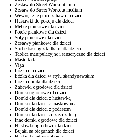
Zestaw do Street Workout mini
Zestaw do Street Workout medium
Wewnętrzne place zabaw dla dzieci
Huśtawki do pokoju dla dzieci
Meble piankowe dla dzieci
Fotele piankowe dla dzieci
Sofy piankowe dla dzieci
Zestawy piankowe dla dzieci
Suche baseny z kulkami dla dzieci
Tablice manipulacyjne i sensoryczne dla dzieci
Masterkidz
Viga
Łóżka dla dzieci
Łóżka dla dzieci w stylu skandynawskim
Łóżka domki dla dzieci
Zabawki ogrodowe dla dzieci
Domki ogrodowe dla dzieci
Domki dla dzieci z huśtawką
Domki dla dzieci z piaskownicą
Domki dla dzieci z podestem
Domki dla dzieci ze zjeżdżalnią
Inne domki ogrodowe dla dzieci
Huśtawki ogrodowe dla dzieci
Bujaki na biegunach dla dzieci
Huśtawki jednoosobowe