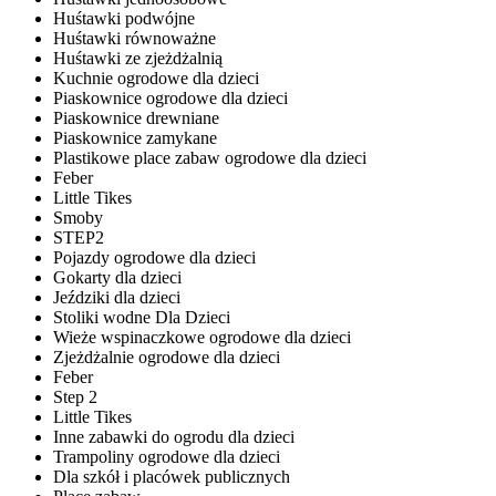
Huśtawki podwójne
Huśtawki równoważne
Huśtawki ze zjeżdżalnią
Kuchnie ogrodowe dla dzieci
Piaskownice ogrodowe dla dzieci
Piaskownice drewniane
Piaskownice zamykane
Plastikowe place zabaw ogrodowe dla dzieci
Feber
Little Tikes
Smoby
STEP2
Pojazdy ogrodowe dla dzieci
Gokarty dla dzieci
Jeździki dla dzieci
Stoliki wodne Dla Dzieci
Wieże wspinaczkowe ogrodowe dla dzieci
Zjeżdżalnie ogrodowe dla dzieci
Feber
Step 2
Little Tikes
Inne zabawki do ogrodu dla dzieci
Trampoliny ogrodowe dla dzieci
Dla szkół i placówek publicznych