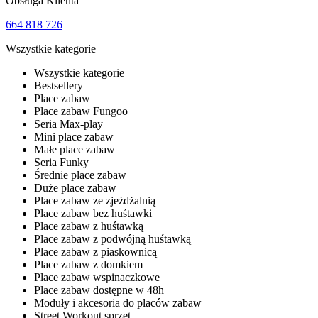
Obsługa Klienta
664 818 726
Wszystkie kategorie
Wszystkie kategorie
Bestsellery
Place zabaw
Place zabaw Fungoo
Seria Max-play
Mini place zabaw
Małe place zabaw
Seria Funky
Średnie place zabaw
Duże place zabaw
Place zabaw ze zjeżdżalnią
Place zabaw bez huśtawki
Place zabaw z huśtawką
Place zabaw z podwójną huśtawką
Place zabaw z piaskownicą
Place zabaw z domkiem
Place zabaw wspinaczkowe
Place zabaw dostępne w 48h
Moduły i akcesoria do placów zabaw
Street Workout sprzęt