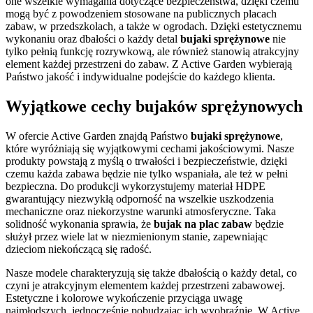
one wszelkie wymagania dotyczące bezpieczeństwa, dzięki czemu
mogą być z powodzeniem stosowane na publicznych placach
zabaw, w przedszkolach, a także w ogrodach. Dzięki estetycznemu
wykonaniu oraz dbałości o każdy detal
bujaki sprężynowe
nie
tylko pełnią funkcję rozrywkową, ale również stanowią atrakcyjny
element każdej przestrzeni do zabaw. Z Active Garden wybierają
Państwo jakość i indywidualne podejście do każdego klienta.
Wyjątkowe cechy bujaków sprężynowych
W ofercie Active Garden znajdą Państwo
bujaki sprężynowe
,
które wyróżniają się wyjątkowymi cechami jakościowymi. Nasze
produkty powstają z myślą o trwałości i bezpieczeństwie, dzięki
czemu każda zabawa będzie nie tylko wspaniała, ale też w pełni
bezpieczna. Do produkcji wykorzystujemy materiał HDPE
gwarantujący niezwykłą odporność na wszelkie uszkodzenia
mechaniczne oraz niekorzystne warunki atmosferyczne. Taka
solidność wykonania sprawia, że
bujak na plac zabaw
będzie
służył przez wiele lat w niezmienionym stanie, zapewniając
dzieciom niekończącą się radość.
Nasze modele charakteryzują się także dbałością o każdy detal, co
czyni je atrakcyjnym elementem każdej przestrzeni zabawowej.
Estetyczne i kolorowe wykończenie przyciąga uwagę
najmłodszych, jednocześnie pobudzając ich wyobraźnię. W Active