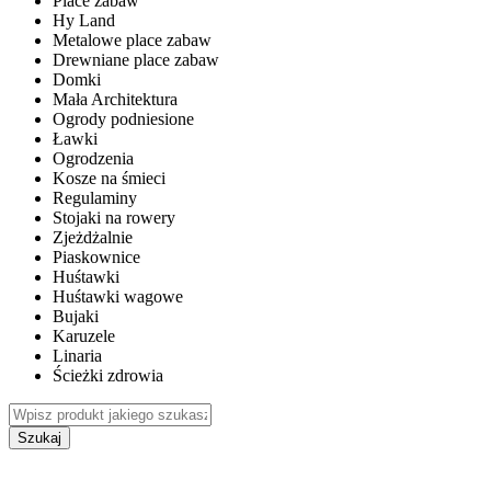
Place zabaw
Hy Land
Metalowe place zabaw
Drewniane place zabaw
Domki
Mała Architektura
Ogrody podniesione
Ławki
Ogrodzenia
Kosze na śmieci
Regulaminy
Stojaki na rowery
Zjeżdżalnie
Piaskownice
Huśtawki
Huśtawki wagowe
Bujaki
Karuzele
Linaria
Ścieżki zdrowia
Szukaj
WEWNĘTRZNE PLACE ZABAW