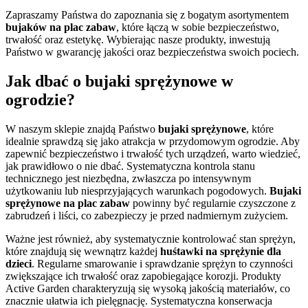
Zapraszamy Państwa do zapoznania się z bogatym asortymentem
bujaków na plac zabaw
, które łączą w sobie bezpieczeństwo,
trwałość oraz estetykę. Wybierając nasze produkty, inwestują
Państwo w gwarancję jakości oraz bezpieczeństwa swoich pociech.
Jak dbać o bujaki sprężynowe w
ogrodzie?
W naszym sklepie znajdą Państwo
bujaki sprężynowe
, które
idealnie sprawdzą się jako atrakcja w przydomowym ogrodzie. Aby
zapewnić bezpieczeństwo i trwałość tych urządzeń, warto wiedzieć,
jak prawidłowo o nie dbać. Systematyczna kontrola stanu
technicznego jest niezbędna, zwłaszcza po intensywnym
użytkowaniu lub niesprzyjających warunkach pogodowych.
Bujaki
sprężynowe na plac zabaw
powinny być regularnie czyszczone z
zabrudzeń i liści, co zabezpieczy je przed nadmiernym zużyciem.
Ważne jest również, aby systematycznie kontrolować stan sprężyn,
które znajdują się wewnątrz każdej
huśtawki na sprężynie dla
dzieci
. Regularne smarowanie i sprawdzanie sprężyn to czynności
zwiększające ich trwałość oraz zapobiegające korozji. Produkty
Active Garden charakteryzują się wysoką jakością materiałów, co
znacznie ułatwia ich pielęgnację. Systematyczna konserwacja