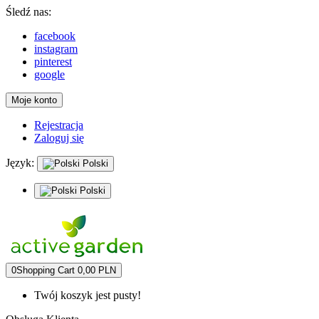
Śledź nas:
facebook
instagram
pinterest
google
Moje konto
Rejestracja
Zaloguj się
Język:
Polski
Polski
0
Shopping Cart
0,00 PLN
Twój koszyk jest pusty!