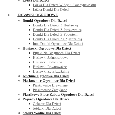
Łóżka Dla Dzieci
Łóżka Dla Dzieci W Stylu Skandynawskim
Łóżka Domki Dla Dzieci
ZABAWKI OGRODOWE
Domki Ogrodowe Dla Dzieci
Domki Dla Dzieci Z Huśtawką
Domki Dla Dzieci Z Piaskownicą
Domki Dla Dzieci Z Podestem
Domki Dla Dzieci Ze Zjeżdżalnią
Inne Domki Ogrodowe Dla Dzieci
Huśtawki Ogrodowe Dla Dzieci
Bujaki Na Biegunach Dla Dzieci
Huśtawki Jednoosobowe
Huśtawki Podwójne
Huśtawki Równoważne
Huśtawki Ze Zjeżdżalnią
Kuchnie Ogrodowe Dla Dzieci
Piaskownice Ogrodowe Dla Dzieci
Piaskownice Drewniane
Piaskownice Zamykane
Plastikowe Place Zabaw Ogrodowe Dla Dzieci
Pojazdy Ogrodowe Dla Dzieci
Gokarty Dla Dzieci
Jeździki Dla Dzieci
Stoliki Wodne Dla Dzieci