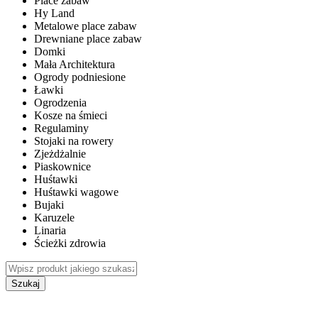
Place zabaw
Hy Land
Metalowe place zabaw
Drewniane place zabaw
Domki
Mała Architektura
Ogrody podniesione
Ławki
Ogrodzenia
Kosze na śmieci
Regulaminy
Stojaki na rowery
Zjeżdżalnie
Piaskownice
Huśtawki
Huśtawki wagowe
Bujaki
Karuzele
Linaria
Ścieżki zdrowia
Szukaj
WEWNĘTRZNE PLACE ZABAW