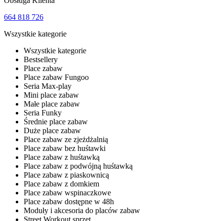
Obsługa Klienta
664 818 726
Wszystkie kategorie
Wszystkie kategorie
Bestsellery
Place zabaw
Place zabaw Fungoo
Seria Max-play
Mini place zabaw
Małe place zabaw
Seria Funky
Średnie place zabaw
Duże place zabaw
Place zabaw ze zjeżdżalnią
Place zabaw bez huśtawki
Place zabaw z huśtawką
Place zabaw z podwójną huśtawką
Place zabaw z piaskownicą
Place zabaw z domkiem
Place zabaw wspinaczkowe
Place zabaw dostępne w 48h
Moduły i akcesoria do placów zabaw
Street Workout sprzęt