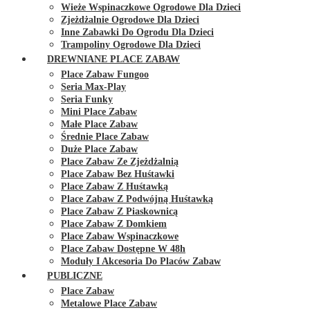
Wieże Wspinaczkowe Ogrodowe Dla Dzieci
Zjeżdżalnie Ogrodowe Dla Dzieci
Inne Zabawki Do Ogrodu Dla Dzieci
Trampoliny Ogrodowe Dla Dzieci
DREWNIANE PLACE ZABAW
Place Zabaw Fungoo
Seria Max-Play
Seria Funky
Mini Place Zabaw
Małe Place Zabaw
Średnie Place Zabaw
Duże Place Zabaw
Place Zabaw Ze Zjeżdżalnią
Place Zabaw Bez Huśtawki
Place Zabaw Z Huśtawką
Place Zabaw Z Podwójną Huśtawką
Place Zabaw Z Piaskownicą
Place Zabaw Z Domkiem
Place Zabaw Wspinaczkowe
Place Zabaw Dostępne W 48h
Moduły I Akcesoria Do Placów Zabaw
PUBLICZNE
Place Zabaw
Metalowe Place Zabaw