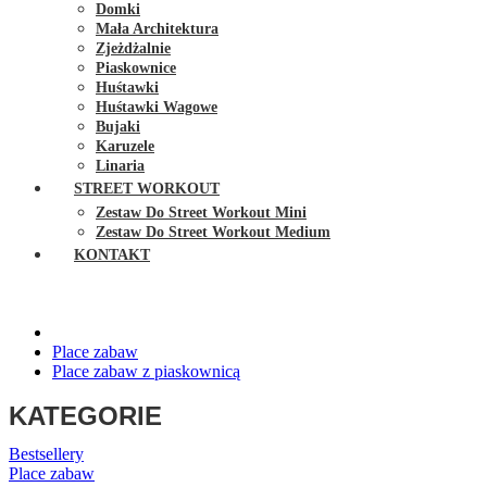
Domki
Mała Architektura
Zjeżdżalnie
Piaskownice
Huśtawki
Huśtawki Wagowe
Bujaki
Karuzele
Linaria
STREET WORKOUT
Zestaw Do Street Workout Mini
Zestaw Do Street Workout Medium
KONTAKT
Place zabaw
Place zabaw z piaskownicą
KATEGORIE
Bestsellery
Place zabaw