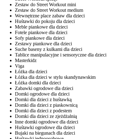
Zestaw do Street Workout mini
Zestaw do Street Workout medium
Wewnętrzne place zabaw dla dzieci
Huśtawki do pokoju dla dzieci
Meble piankowe dla dzieci
Fotele piankowe dla dzieci
Sofy piankowe dla dzieci
Zestawy piankowe dla dzieci
Suche baseny z kulkami dla dzieci
Tablice manipulacyjne i sensoryczne dla dzieci
Masterkidz
Viga
Łóżka dla dzieci
Łóżka dla dzieci w stylu skandynawskim
Łóżka domki dla dzieci
Zabawki ogrodowe dla dzieci
Domki ogrodowe dla dzieci
Domki dla dzieci z huśtawką
Domki dla dzieci z piaskownicą
Domki dla dzieci z podestem
Domki dla dzieci ze zjeżdżalnią
Inne domki ogrodowe dla dzieci
Huśtawki ogrodowe dla dzieci
Bujaki na biegunach dla dzieci
Huśtawki jednoosobowe