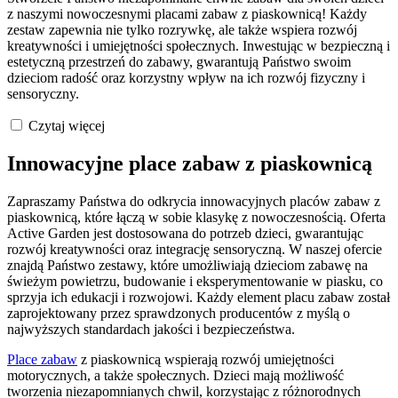
z naszymi nowoczesnymi placami zabaw z piaskownicą! Każdy
zestaw zapewnia nie tylko rozrywkę, ale także wspiera rozwój
kreatywności i umiejętności społecznych. Inwestując w bezpieczną i
estetyczną przestrzeń do zabawy, gwarantują Państwo swoim
dzieciom radość oraz korzystny wpływ na ich rozwój fizyczny i
sensoryczny.
Czytaj więcej
Innowacyjne place zabaw z piaskownicą
Zapraszamy Państwa do odkrycia innowacyjnych placów zabaw z
piaskownicą, które łączą w sobie klasykę z nowoczesnością. Oferta
Active Garden jest dostosowana do potrzeb dzieci, gwarantując
rozwój kreatywności oraz integrację sensoryczną. W naszej ofercie
znajdą Państwo zestawy, które umożliwiają dzieciom zabawę na
świeżym powietrzu, budowanie i eksperymentowanie w piasku, co
sprzyja ich edukacji i rozwojowi. Każdy element placu zabaw został
zaprojektowany przez sprawdzonych producentów z myślą o
najwyższych standardach jakości i bezpieczeństwa.
Place zabaw
z piaskownicą wspierają rozwój umiejętności
motorycznych, a także społecznych. Dzieci mają możliwość
tworzenia niezapomnianych chwil, korzystając z różnorodnych