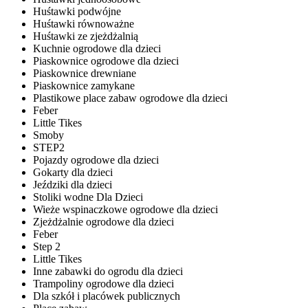
Huśtawki podwójne
Huśtawki równoważne
Huśtawki ze zjeżdżalnią
Kuchnie ogrodowe dla dzieci
Piaskownice ogrodowe dla dzieci
Piaskownice drewniane
Piaskownice zamykane
Plastikowe place zabaw ogrodowe dla dzieci
Feber
Little Tikes
Smoby
STEP2
Pojazdy ogrodowe dla dzieci
Gokarty dla dzieci
Jeździki dla dzieci
Stoliki wodne Dla Dzieci
Wieże wspinaczkowe ogrodowe dla dzieci
Zjeżdżalnie ogrodowe dla dzieci
Feber
Step 2
Little Tikes
Inne zabawki do ogrodu dla dzieci
Trampoliny ogrodowe dla dzieci
Dla szkół i placówek publicznych