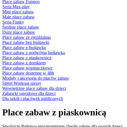
Place zabaw Fungoo
Seria Max-play
Mini place zabaw
Małe place zabaw
Seria Funky
Średnie place zabaw
Duże place zabaw
Place zabaw ze zjeżdżalnią
Place zabaw bez huśtawki
Place zabaw z huśtawką
Place zabaw z podwójną huśtawką
Place zabaw z piaskownicą
Place zabaw z domkiem
Place zabaw wspinaczkowe
Place zabaw dostępne w 48h
Moduły i akcesoria do placów zabaw
Street Workout sprzęt
Wewnętrzne place zabaw dla dzieci
Zabawki ogrodowe dla dzieci
Dla szkół i placówek publicznych
Place zabaw z piaskownicą
Stwórzcie Państwo niezapomniane chwile zabaw dla swoich dzieci