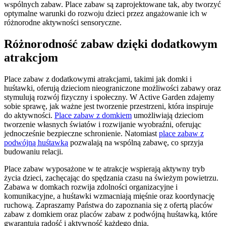
wspólnych zabaw. Place zabaw są zaprojektowane tak, aby tworzyć
optymalne warunki do rozwoju dzieci przez angażowanie ich w
różnorodne aktywności sensoryczne.
Różnorodność zabaw dzięki dodatkowym
atrakcjom
Place zabaw z dodatkowymi atrakcjami, takimi jak domki i
huśtawki, oferują dzieciom nieograniczone możliwości zabawy oraz
stymulują rozwój fizyczny i społeczny. W Active Garden zdajemy
sobie sprawę, jak ważne jest tworzenie przestrzeni, która inspiruje
do aktywności.
Place zabaw z domkiem
umożliwiają dzieciom
tworzenie własnych światów i rozwijanie wyobraźni, oferując
jednocześnie bezpieczne schronienie. Natomiast
place zabaw z
podwójną huśtawką
pozwalają na wspólną zabawę, co sprzyja
budowaniu relacji.
Place zabaw wyposażone w te atrakcje wspierają aktywny tryb
życia dzieci, zachęcając do spędzania czasu na świeżym powietrzu.
Zabawa w domkach rozwija zdolności organizacyjne i
komunikacyjne, a huśtawki wzmacniają mięśnie oraz koordynację
ruchową. Zapraszamy Państwa do zapoznania się z ofertą placów
zabaw z domkiem oraz placów zabaw z podwójną huśtawką, które
gwarantują radość i aktywność każdego dnia.