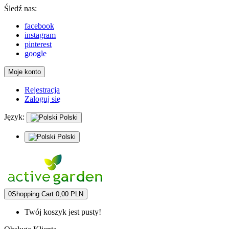
Śledź nas:
facebook
instagram
pinterest
google
Moje konto
Rejestracja
Zaloguj się
Język:
Polski
Polski
0
Shopping Cart
0,00 PLN
Twój koszyk jest pusty!