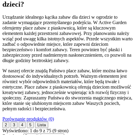
dzieci?
Urządzanie idealnego kącika zabaw dla dzieci w ogrodzie to
zadanie wymagające przemyślanego podejścia. W Active Garden
oferujemy place zabaw z piaskownicą, które są kluczowym
elementem każdej przestrzeni zabawowej. Przy planowaniu należy
wziąć pod uwagę kilka istotnych aspektów. Przede wszystkim warto
zadbać o odpowiednie miejsce, które zapewni dzieciom
bezpieczeństwo i komfort zabawy. Teren powinien być płaski i
zabezpieczony przed nadmiernym nasłonecznieniem, co pozwoli na
długie godziny beztroskiej zabawy.
W naszej ofercie znajdą Państwo place zabaw, które można łatwo
dostosować do indywidualnych potrzeb. Ważnym elementem jest
również wybór odpowiednich materiałów, które będą trwałe i
estetyczne. Place zabaw z piaskownicą oferują dzieciom możliwość
kreatywnej zabawy, jednocześnie wspierając ich rozwój fizyczny i
społeczny. Zapraszamy Państwa do stworzenia magicznego miejsca,
które stanie się ulubionym miejscem zabaw Waszych pociech,
pełnym radości i bezpieczeństwa.
Porównanie produktów (0)
2
3
4
5
Lista
Wyświetlono: 1 do 9 z 75 (9 stron)