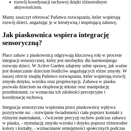
rozwój koordynacji ruchowej dzięki różnorodnym
aktywnościom.
Mamy zaszczyt oferować Państwu rozwiązania, które wspierają
rozwój dzieci, angażując je w kreatywną i inspirującą zabawę.
Jak piaskownica wspiera integrację
sensoryczną?
Place zabaw z piaskownicą odgrywają kluczową rolę w procesie
integracji sensorycznej, który jest niezbędny dla harmonijnego
rozwoju dzieci. W Active Garden zdajemy sobie sprawę, jak ważne
jest dostarczanie dzieciom bodźców angażujących różne zmysły. W
naszej ofercie znajdą Państwo rozwiązania, które wspierają rozwój
zmysłu dotyku, wzroku oraz propriocepcji. Zabawa w piasku
pozwala dzieciom na eksplorację tekstur oraz manipulację
przedmiotami, co wzmacnia ich zdolności percepcyjne i
koordynację ruchową.
Integracja sensoryczna wspierana przez piaskownicę wpływa
pozytywnie na: - rozwijanie świadomości ciała poprzez kontakt z
różnymi materiałami, - ćwiczenie precyzji ruchów podczas zabawy
w piasku, - stymulację zmysłu wzroku i dotyku poprzez różnorodne
kolory i kształty, - wzmacnianie umiejętności społecznych podczas