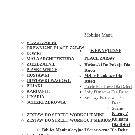
PLACE ZABAW Z PODWÓJNĄ HUŚTAWKĄ
PLACE ZABAW Z PIASKOWNICĄ
PLACE ZABAW Z DOMKIEM
PLACE ZABAW WSPINACZKOWE
PLACE ZABAW DOSTĘPNE W 48H
MODUŁY I AKCESORIA DO PLACÓW ZABAW
Mobilne Menu
PUBLICZNE
PLACE ZABAW
DREWNIANE PLACE ZABAW
WEWNĘTRZNE
DOMKI
PLACE ZABAW
MAŁA ARCHITEKTURA
ZJEŻDŻALNIE
Huśtawki Do Pokoju Dla
PIASKOWNICE
Dzieci
HUŚTAWKI
Meble Piankowe Dla
HUŚTAWKI WAGOWE
Dzieci
BUJAKI
Fotele Piankowe Dla Dzieci
KARUZELE
Sofy Piankowe Dla Dzieci
LINARIA
Zestawy Piankowe Dla
ŚCIEŻKI ZDROWIA
Dzieci
STREET WORKOUT
Suche
Baseny Z
ZESTAW DO STREET WORKOUT MINI
Kulkami
ZESTAW DO STREET WORKOUT MEDIUM
Dla Dzieci
KONTAKT
Tablice Manipulacyjne I Sensoryczne Dla Dzieci