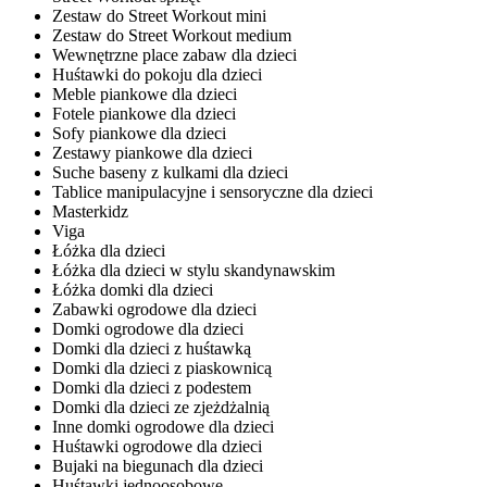
Zestaw do Street Workout mini
Zestaw do Street Workout medium
Wewnętrzne place zabaw dla dzieci
Huśtawki do pokoju dla dzieci
Meble piankowe dla dzieci
Fotele piankowe dla dzieci
Sofy piankowe dla dzieci
Zestawy piankowe dla dzieci
Suche baseny z kulkami dla dzieci
Tablice manipulacyjne i sensoryczne dla dzieci
Masterkidz
Viga
Łóżka dla dzieci
Łóżka dla dzieci w stylu skandynawskim
Łóżka domki dla dzieci
Zabawki ogrodowe dla dzieci
Domki ogrodowe dla dzieci
Domki dla dzieci z huśtawką
Domki dla dzieci z piaskownicą
Domki dla dzieci z podestem
Domki dla dzieci ze zjeżdżalnią
Inne domki ogrodowe dla dzieci
Huśtawki ogrodowe dla dzieci
Bujaki na biegunach dla dzieci
Huśtawki jednoosobowe