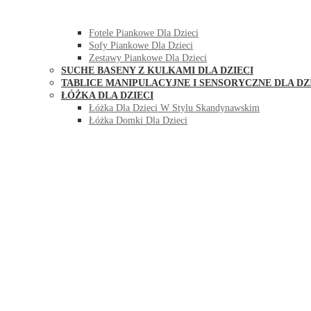
HUŚTAWKI DO POKOJU DLA DZIECI
MEBLE PIANKOWE DLA DZIECI
Fotele Piankowe Dla Dzieci
Sofy Piankowe Dla Dzieci
Zestawy Piankowe Dla Dzieci
SUCHE BASENY Z KULKAMI DLA DZIECI
TABLICE MANIPULACYJNE I SENSORYCZNE DLA DZ
ŁÓŻKA DLA DZIECI
Łóżka Dla Dzieci W Stylu Skandynawskim
Łóżka Domki Dla Dzieci