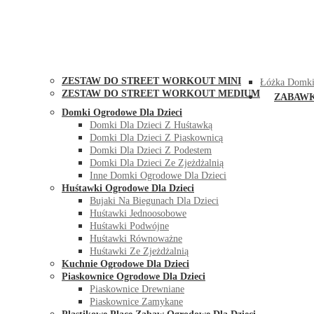
STREET WORKOUT
KONTAK
ZESTAW DO STREET WORKOUT MINI
Łóżka Domki
ZESTAW DO STREET WORKOUT MEDIUM
ZABAW
Domki Ogrodowe Dla Dzieci
Domki Dla Dzieci Z Huśtawką
Domki Dla Dzieci Z Piaskownicą
Domki Dla Dzieci Z Podestem
Domki Dla Dzieci Ze Zjeżdżalnią
Inne Domki Ogrodowe Dla Dzieci
Huśtawki Ogrodowe Dla Dzieci
Bujaki Na Biegunach Dla Dzieci
Huśtawki Jednoosobowe
Huśtawki Podwójne
Huśtawki Równoważne
Huśtawki Ze Zjeżdżalnią
Kuchnie Ogrodowe Dla Dzieci
Piaskownice Ogrodowe Dla Dzieci
Piaskownice Drewniane
Piaskownice Zamykane