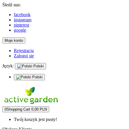
Śledź nas:
facebook
instagram
pinterest
google
Moje konto
Rejestracja
Zaloguj się
Język:
Polski
Polski
0
Shopping Cart
0,00 PLN
Twój koszyk jest pusty!