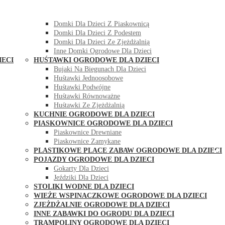
DOMKI OGRODOWE DLA DZIECI
Domki Dla Dzieci Z Huśtawką
Domki Dla Dzieci Z Piaskownicą
Domki Dla Dzieci Z Podestem
Domki Dla Dzieci Ze Zjeżdżalnią
Inne Domki Ogrodowe Dla Dzieci
IECI
HUŚTAWKI OGRODOWE DLA DZIECI
Bujaki Na Biegunach Dla Dzieci
Huśtawki Jednoosobowe
Huśtawki Podwójne
Huśtawki Równoważne
Huśtawki Ze Zjeżdżalnią
KUCHNIE OGRODOWE DLA DZIECI
PIASKOWNICE OGRODOWE DLA DZIECI
Piaskownice Drewniane
Piaskownice Zamykane
PLASTIKOWE PLACE ZABAW OGRODOWE DLA DZIECI
POJAZDY OGRODOWE DLA DZIECI
Gokarty Dla Dzieci
Jeździki Dla Dzieci
STOLIKI WODNE DLA DZIECI
WIEŻE WSPINACZKOWE OGRODOWE DLA DZIECI
ZJEŻDŻALNIE OGRODOWE DLA DZIECI
INNE ZABAWKI DO OGRODU DLA DZIECI
TRAMPOLINY OGRODOWE DLA DZIECI