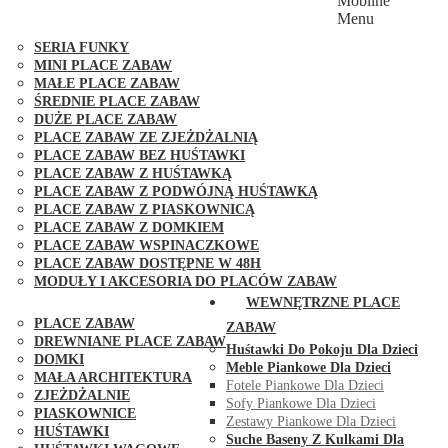
Mobilne
PLACE ZABAW FUNGOO
Menu
SERIA MAX-PLAY
SERIA FUNKY
MINI PLACE ZABAW
MAŁE PLACE ZABAW
ŚREDNIE PLACE ZABAW
DUŻE PLACE ZABAW
PLACE ZABAW ZE ZJEŻDŻALNIĄ
PLACE ZABAW BEZ HUŚTAWKI
PLACE ZABAW Z HUŚTAWKĄ
PLACE ZABAW Z PODWÓJNĄ HUŚTAWKĄ
PLACE ZABAW Z PIASKOWNICĄ
PLACE ZABAW Z DOMKIEM
PLACE ZABAW WSPINACZKOWE
PLACE ZABAW DOSTĘPNE W 48H
MODUŁY I AKCESORIA DO PLACÓW ZABAW
PUBLICZNE
WEWNĘTRZNE PLACE
PLACE ZABAW
ZABAW
DREWNIANE PLACE ZABAW
Huśtawki Do Pokoju Dla Dzieci
DOMKI
Meble Piankowe Dla Dzieci
MAŁA ARCHITEKTURA
Fotele Piankowe Dla Dzieci
ZJEŻDŻALNIE
Sofy Piankowe Dla Dzieci
PIASKOWNICE
Zestawy Piankowe Dla Dzieci
HUŚTAWKI
Suche Baseny Z Kulkami Dla