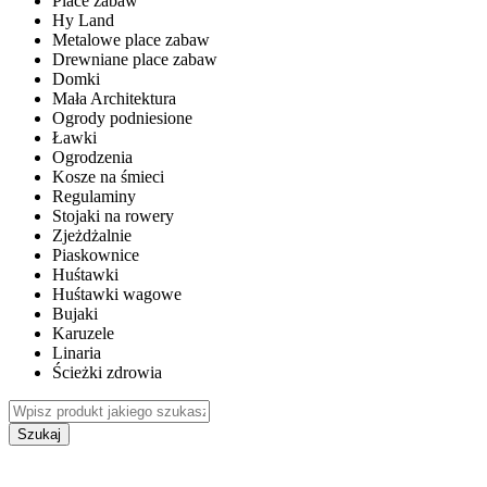
Place zabaw
Hy Land
Metalowe place zabaw
Drewniane place zabaw
Domki
Mała Architektura
Ogrody podniesione
Ławki
Ogrodzenia
Kosze na śmieci
Regulaminy
Stojaki na rowery
Zjeżdżalnie
Piaskownice
Huśtawki
Huśtawki wagowe
Bujaki
Karuzele
Linaria
Ścieżki zdrowia
Szukaj
WEWNĘTRZNE PLACE ZABAW