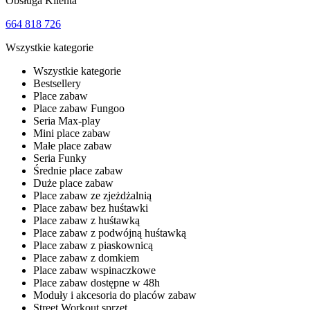
Obsługa Klienta
664 818 726
Wszystkie kategorie
Wszystkie kategorie
Bestsellery
Place zabaw
Place zabaw Fungoo
Seria Max-play
Mini place zabaw
Małe place zabaw
Seria Funky
Średnie place zabaw
Duże place zabaw
Place zabaw ze zjeżdżalnią
Place zabaw bez huśtawki
Place zabaw z huśtawką
Place zabaw z podwójną huśtawką
Place zabaw z piaskownicą
Place zabaw z domkiem
Place zabaw wspinaczkowe
Place zabaw dostępne w 48h
Moduły i akcesoria do placów zabaw
Street Workout sprzęt