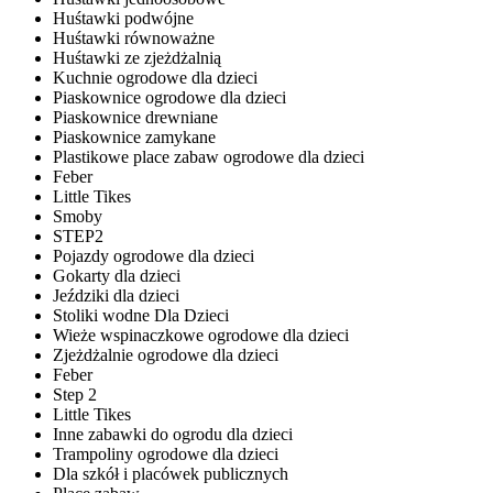
Huśtawki podwójne
Huśtawki równoważne
Huśtawki ze zjeżdżalnią
Kuchnie ogrodowe dla dzieci
Piaskownice ogrodowe dla dzieci
Piaskownice drewniane
Piaskownice zamykane
Plastikowe place zabaw ogrodowe dla dzieci
Feber
Little Tikes
Smoby
STEP2
Pojazdy ogrodowe dla dzieci
Gokarty dla dzieci
Jeździki dla dzieci
Stoliki wodne Dla Dzieci
Wieże wspinaczkowe ogrodowe dla dzieci
Zjeżdżalnie ogrodowe dla dzieci
Feber
Step 2
Little Tikes
Inne zabawki do ogrodu dla dzieci
Trampoliny ogrodowe dla dzieci
Dla szkół i placówek publicznych