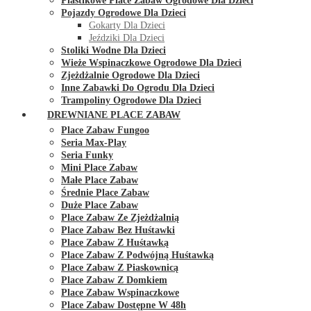
Plastikowe Place Zabaw Ogrodowe Dla Dzieci
Pojazdy Ogrodowe Dla Dzieci
Gokarty Dla Dzieci
Jeździki Dla Dzieci
Stoliki Wodne Dla Dzieci
Wieże Wspinaczkowe Ogrodowe Dla Dzieci
Zjeżdżalnie Ogrodowe Dla Dzieci
Inne Zabawki Do Ogrodu Dla Dzieci
Trampoliny Ogrodowe Dla Dzieci
DREWNIANE PLACE ZABAW
Place Zabaw Fungoo
Seria Max-Play
Seria Funky
Mini Place Zabaw
Małe Place Zabaw
Średnie Place Zabaw
Duże Place Zabaw
Place Zabaw Ze Zjeżdżalnią
Place Zabaw Bez Huśtawki
Place Zabaw Z Huśtawką
Place Zabaw Z Podwójną Huśtawką
Place Zabaw Z Piaskownicą
Place Zabaw Z Domkiem
Place Zabaw Wspinaczkowe
Place Zabaw Dostępne W 48h