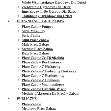
Wieże Wspinaczkowe Ogrodowe Dla Dzieci
Zjeżdżalnie Ogrodowe Dla Dzieci
Inne Zabawki Do Ogrodu Dla Dzieci
Trampoliny Ogrodowe Dla Dzieci
DREWNIANE PLACE ZABAW
Place Zabaw Fungoo
Seria Max-Play
Seria Funky
Mini Place Zabaw
Małe Place Zabaw
Średnie Place Zabaw
Duże Place Zabaw
Place Zabaw Ze Zjeżdżalnią
Place Zabaw Bez Huśtawki
Place Zabaw Z Huśtawką
Place Zabaw Z Podwójną Huśtawką
Place Zabaw Z Piaskownicą
Place Zabaw Z Domkiem
Place Zabaw Wspinaczkowe
Place Zabaw Dostępne W 48h
Moduły I Akcesoria Do Placów Zabaw
PUBLICZNE
Place Zabaw
Metalowe Place Zabaw