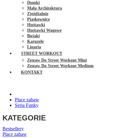
Domki
Mała Architektura
Zjeżdżalnie
Piaskownice
Huśtawki
Huśtawki Wagowe
Bujaki
Karuzele
Linaria
STREET WORKOUT
Zestaw Do Street Workout Mini
Zestaw Do Street Workout Medium
KONTAKT
Place zabaw
Seria Funky
KATEGORIE
Bestsellery
Place zabaw