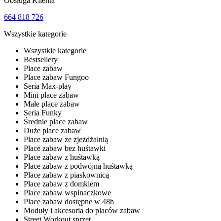
Obsługa Klienta
664 818 726
Wszystkie kategorie
Wszystkie kategorie
Bestsellery
Place zabaw
Place zabaw Fungoo
Seria Max-play
Mini place zabaw
Małe place zabaw
Seria Funky
Średnie place zabaw
Duże place zabaw
Place zabaw ze zjeżdżalnią
Place zabaw bez huśtawki
Place zabaw z huśtawką
Place zabaw z podwójną huśtawką
Place zabaw z piaskownicą
Place zabaw z domkiem
Place zabaw wspinaczkowe
Place zabaw dostępne w 48h
Moduły i akcesoria do placów zabaw
Street Workout sprzęt