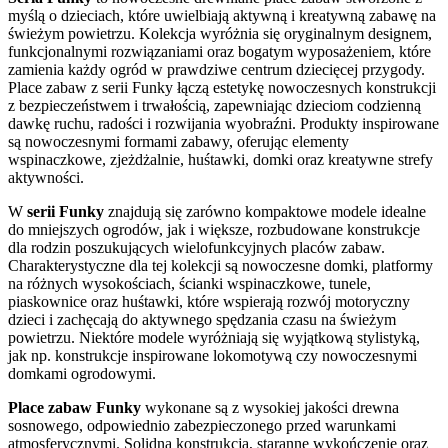
myślą o dzieciach, które uwielbiają aktywną i kreatywną zabawę na
świeżym powietrzu. Kolekcja wyróżnia się oryginalnym designem,
funkcjonalnymi rozwiązaniami oraz bogatym wyposażeniem, które
zamienia każdy ogród w prawdziwe centrum dziecięcej przygody.
Place zabaw z serii Funky łączą estetykę nowoczesnych konstrukcji
z bezpieczeństwem i trwałością, zapewniając dzieciom codzienną
dawkę ruchu, radości i rozwijania wyobraźni. Produkty inspirowane
są nowoczesnymi formami zabawy, oferując elementy
wspinaczkowe, zjeżdżalnie, huśtawki, domki oraz kreatywne strefy
aktywności.
W
serii Funky
znajdują się zarówno kompaktowe modele idealne
do mniejszych ogrodów, jak i większe, rozbudowane konstrukcje
dla rodzin poszukujących wielofunkcyjnych placów zabaw.
Charakterystyczne dla tej kolekcji są nowoczesne domki, platformy
na różnych wysokościach, ścianki wspinaczkowe, tunele,
piaskownice oraz huśtawki, które wspierają rozwój motoryczny
dzieci i zachęcają do aktywnego spędzania czasu na świeżym
powietrzu. Niektóre modele wyróżniają się wyjątkową stylistyką,
jak np. konstrukcje inspirowane lokomotywą czy nowoczesnymi
domkami ogrodowymi.
Place zabaw Funky
wykonane są z wysokiej jakości drewna
sosnowego, odpowiednio zabezpieczonego przed warunkami
atmosferycznymi. Solidna konstrukcja, staranne wykończenie oraz