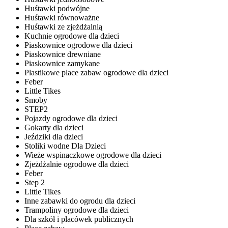
Huśtawki podwójne
Huśtawki równoważne
Huśtawki ze zjeżdżalnią
Kuchnie ogrodowe dla dzieci
Piaskownice ogrodowe dla dzieci
Piaskownice drewniane
Piaskownice zamykane
Plastikowe place zabaw ogrodowe dla dzieci
Feber
Little Tikes
Smoby
STEP2
Pojazdy ogrodowe dla dzieci
Gokarty dla dzieci
Jeździki dla dzieci
Stoliki wodne Dla Dzieci
Wieże wspinaczkowe ogrodowe dla dzieci
Zjeżdżalnie ogrodowe dla dzieci
Feber
Step 2
Little Tikes
Inne zabawki do ogrodu dla dzieci
Trampoliny ogrodowe dla dzieci
Dla szkół i placówek publicznych