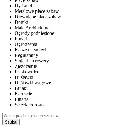
Place zabaw
Hy Land
Metalowe place zabaw
Drewniane place zabaw
Domki
Mała Architektura
Ogrody podniesione
Ławki
Ogrodzenia
Kosze na śmieci
Regulaminy
Stojaki na rowery
Zjeżdżalnie
Piaskownice
Huśtawki
Huśtawki wagowe
Bujaki
Karuzele
Linaria
Ścieżki zdrowia
Szukaj
WEWNĘTRZNE PLACE ZABAW