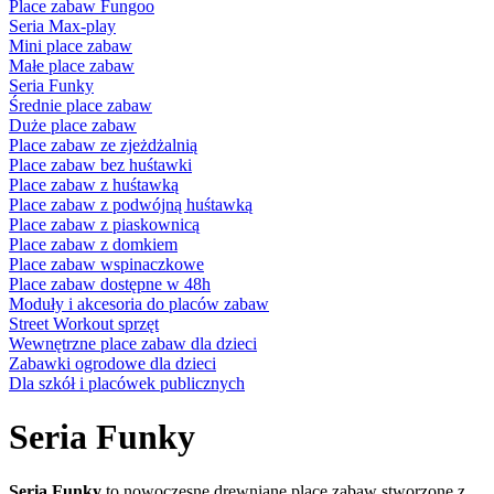
Place zabaw Fungoo
Seria Max-play
Mini place zabaw
Małe place zabaw
Seria Funky
Średnie place zabaw
Duże place zabaw
Place zabaw ze zjeżdżalnią
Place zabaw bez huśtawki
Place zabaw z huśtawką
Place zabaw z podwójną huśtawką
Place zabaw z piaskownicą
Place zabaw z domkiem
Place zabaw wspinaczkowe
Place zabaw dostępne w 48h
Moduły i akcesoria do placów zabaw
Street Workout sprzęt
Wewnętrzne place zabaw dla dzieci
Zabawki ogrodowe dla dzieci
Dla szkół i placówek publicznych
Seria Funky
Seria Funky
to nowoczesne drewniane place zabaw stworzone z