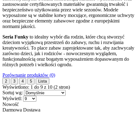
zastosowanie certyfikowanych materiałów gwarantują trwałość i
bezpieczeństwo użytkowania przez wiele sezonów. Modele
wyposażone są w stabilne kotwy mocujące, ergonomiczne uchwyty
oraz bezpieczne elementy zabawowe zgodne z europejskimi
normami jakości.
Seria Funky
to idealny wybór dla rodzin, które chcą stworzyć
dzieciom wyjątkową przestrzeń do zabawy, ruchu i rozwijania
kreatywności. To place zabaw zaprojektowane tak, aby zachwycały
zarówno dzieci, jak i rodziców - nowoczesnym wyglądem,
funkcjonalnością oraz bogatym wyposażeniem dopasowanym do
różnych potrzeb i wielkości ogrodu.
Porównanie produktów (0)
2
3
4
5
Lista
Wyświetlono: 1 do 9 z 10 (2 stron)
Sortuj wg:
Wyświetl:
Nowość
Darmowa Dostawa