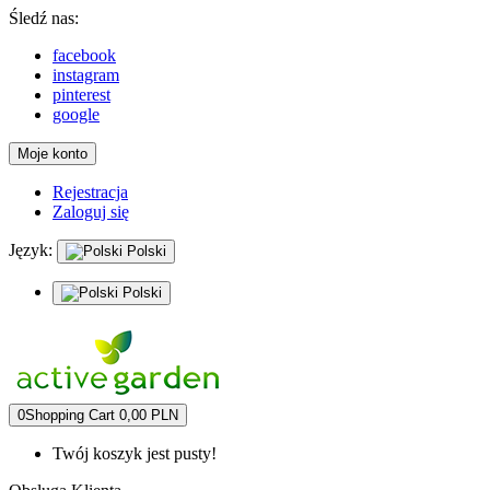
Śledź nas:
facebook
instagram
pinterest
google
Moje konto
Rejestracja
Zaloguj się
Język:
Polski
Polski
0
Shopping Cart
0,00 PLN
Twój koszyk jest pusty!