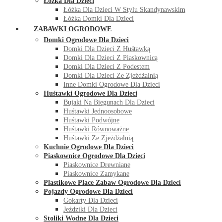
Łóżka Dla Dzieci
Łóżka Dla Dzieci W Stylu Skandynawskim
Łóżka Domki Dla Dzieci
ZABAWKI OGRODOWE
Domki Ogrodowe Dla Dzieci
Domki Dla Dzieci Z Huśtawką
Domki Dla Dzieci Z Piaskownicą
Domki Dla Dzieci Z Podestem
Domki Dla Dzieci Ze Zjeżdżalnią
Inne Domki Ogrodowe Dla Dzieci
Huśtawki Ogrodowe Dla Dzieci
Bujaki Na Biegunach Dla Dzieci
Huśtawki Jednoosobowe
Huśtawki Podwójne
Huśtawki Równoważne
Huśtawki Ze Zjeżdżalnią
Kuchnie Ogrodowe Dla Dzieci
Piaskownice Ogrodowe Dla Dzieci
Piaskownice Drewniane
Piaskownice Zamykane
Plastikowe Place Zabaw Ogrodowe Dla Dzieci
Pojazdy Ogrodowe Dla Dzieci
Gokarty Dla Dzieci
Jeździki Dla Dzieci
Stoliki Wodne Dla Dzieci