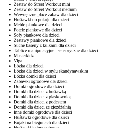
Zestaw do Street Workout mini
Zestaw do Street Workout medium
Wewnętrzne place zabaw dla dzieci
Huśtawki do pokoju dla dzieci
Meble piankowe dla dzieci
Fotele piankowe dla dzieci
Sofy piankowe dla dzieci
Zestawy piankowe dla dzieci
Suche baseny z kulkami dla dzieci
Tablice manipulacyjne i sensoryczne dla dzieci
Masterkidz
Viga
Łóżka dla dzieci
Łóżka dla dzieci w stylu skandynawskim
Łóżka domki dla dzieci
Zabawki ogrodowe dla dzieci
Domki ogrodowe dla dzieci
Domki dla dzieci z huśtawką
Domki dla dzieci z piaskownicą
Domki dla dzieci z podestem
Domki dla dzieci ze zjeżdżalnią
Inne domki ogrodowe dla dzieci
Huśtawki ogrodowe dla dzieci
Bujaki na biegunach dla dzieci
Huśtawki jednoosobowe