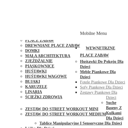
PLACE ZABAW Z PODWÓJNĄ HUŚTAWKĄ
PLACE ZABAW Z PIASKOWNICĄ
PLACE ZABAW Z DOMKIEM
PLACE ZABAW WSPINACZKOWE
PLACE ZABAW DOSTĘPNE W 48H
MODUŁY I AKCESORIA DO PLACÓW ZABAW
Mobilne Menu
PUBLICZNE
PLACE ZABAW
DREWNIANE PLACE ZABAW
WEWNĘTRZNE
DOMKI
PLACE ZABAW
MAŁA ARCHITEKTURA
ZJEŻDŻALNIE
Huśtawki Do Pokoju Dla
PIASKOWNICE
Dzieci
HUŚTAWKI
Meble Piankowe Dla
HUŚTAWKI WAGOWE
Dzieci
BUJAKI
Fotele Piankowe Dla Dzieci
KARUZELE
Sofy Piankowe Dla Dzieci
LINARIA
Zestawy Piankowe Dla
ŚCIEŻKI ZDROWIA
Dzieci
STREET WORKOUT
Suche
Baseny Z
ZESTAW DO STREET WORKOUT MINI
Kulkami
ZESTAW DO STREET WORKOUT MEDIUM
Dla Dzieci
KONTAKT
Tablice Manipulacyjne I Sensoryczne Dla Dzieci