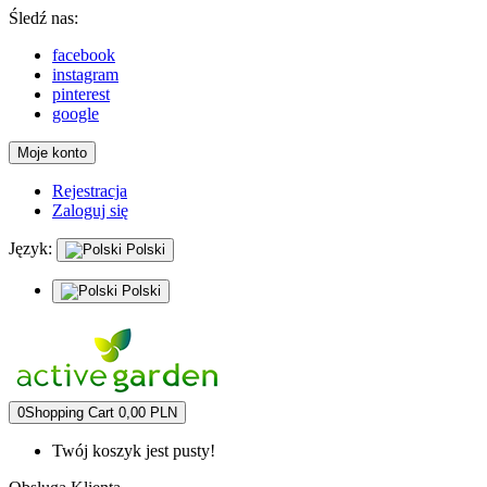
Śledź nas:
facebook
instagram
pinterest
google
Moje konto
Rejestracja
Zaloguj się
Język:
Polski
Polski
0
Shopping Cart
0,00 PLN
Twój koszyk jest pusty!