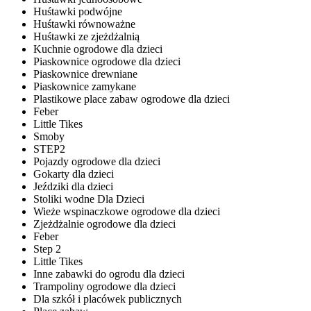
Huśtawki podwójne
Huśtawki równoważne
Huśtawki ze zjeżdżalnią
Kuchnie ogrodowe dla dzieci
Piaskownice ogrodowe dla dzieci
Piaskownice drewniane
Piaskownice zamykane
Plastikowe place zabaw ogrodowe dla dzieci
Feber
Little Tikes
Smoby
STEP2
Pojazdy ogrodowe dla dzieci
Gokarty dla dzieci
Jeździki dla dzieci
Stoliki wodne Dla Dzieci
Wieże wspinaczkowe ogrodowe dla dzieci
Zjeżdżalnie ogrodowe dla dzieci
Feber
Step 2
Little Tikes
Inne zabawki do ogrodu dla dzieci
Trampoliny ogrodowe dla dzieci
Dla szkół i placówek publicznych