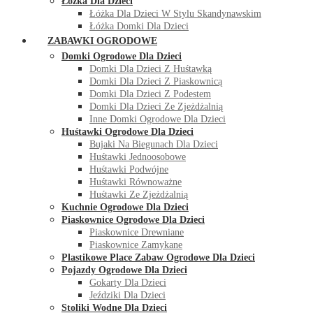
Łóżka Dla Dzieci
Łóżka Dla Dzieci W Stylu Skandynawskim
Łóżka Domki Dla Dzieci
ZABAWKI OGRODOWE
Domki Ogrodowe Dla Dzieci
Domki Dla Dzieci Z Huśtawką
Domki Dla Dzieci Z Piaskownicą
Domki Dla Dzieci Z Podestem
Domki Dla Dzieci Ze Zjeżdżalnią
Inne Domki Ogrodowe Dla Dzieci
Huśtawki Ogrodowe Dla Dzieci
Bujaki Na Biegunach Dla Dzieci
Huśtawki Jednoosobowe
Huśtawki Podwójne
Huśtawki Równoważne
Huśtawki Ze Zjeżdżalnią
Kuchnie Ogrodowe Dla Dzieci
Piaskownice Ogrodowe Dla Dzieci
Piaskownice Drewniane
Piaskownice Zamykane
Plastikowe Place Zabaw Ogrodowe Dla Dzieci
Pojazdy Ogrodowe Dla Dzieci
Gokarty Dla Dzieci
Jeździki Dla Dzieci
Stoliki Wodne Dla Dzieci