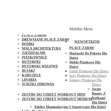
PLACE ZABAW Z PODWÓJNĄ HUŚTAWKĄ
PLACE ZABAW Z PIASKOWNICĄ
PLACE ZABAW Z DOMKIEM
PLACE ZABAW WSPINACZKOWE
PLACE ZABAW DOSTĘPNE W 48H
MODUŁY I AKCESORIA DO PLACÓW ZABAW
Mobilne Menu
PUBLICZNE
PLACE ZABAW
DREWNIANE PLACE ZABAW
WEWNĘTRZNE
DOMKI
PLACE ZABAW
MAŁA ARCHITEKTURA
ZJEŻDŻALNIE
Huśtawki Do Pokoju Dla
PIASKOWNICE
Dzieci
HUŚTAWKI
Meble Piankowe Dla
HUŚTAWKI WAGOWE
Dzieci
BUJAKI
Fotele Piankowe Dla Dzieci
KARUZELE
Sofy Piankowe Dla Dzieci
LINARIA
Zestawy Piankowe Dla
ŚCIEŻKI ZDROWIA
Dzieci
STREET WORKOUT
Suche
Baseny Z
ZESTAW DO STREET WORKOUT MINI
Kulkami
ZESTAW DO STREET WORKOUT MEDIUM
Dla Dzieci
KONTAKT
Tablice Manipulacyjne I Sensoryczne Dla Dzieci