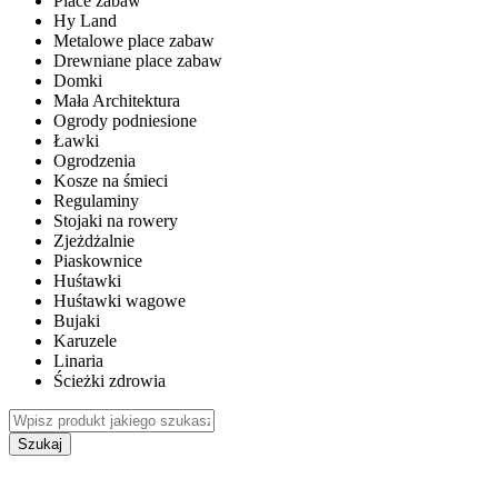
Place zabaw
Hy Land
Metalowe place zabaw
Drewniane place zabaw
Domki
Mała Architektura
Ogrody podniesione
Ławki
Ogrodzenia
Kosze na śmieci
Regulaminy
Stojaki na rowery
Zjeżdżalnie
Piaskownice
Huśtawki
Huśtawki wagowe
Bujaki
Karuzele
Linaria
Ścieżki zdrowia
Szukaj
WEWNĘTRZNE PLACE ZABAW