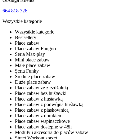
Obsługa Klienta
664 818 726
Wszystkie kategorie
Wszystkie kategorie
Bestsellery
Place zabaw
Place zabaw Fungoo
Seria Max-play
Mini place zabaw
Małe place zabaw
Seria Funky
Średnie place zabaw
Duże place zabaw
Place zabaw ze zjeżdżalnią
Place zabaw bez huśtawki
Place zabaw z huśtawką
Place zabaw z podwójną huśtawką
Place zabaw z piaskownicą
Place zabaw z domkiem
Place zabaw wspinaczkowe
Place zabaw dostępne w 48h
Moduły i akcesoria do placów zabaw
Street Workout sprzęt