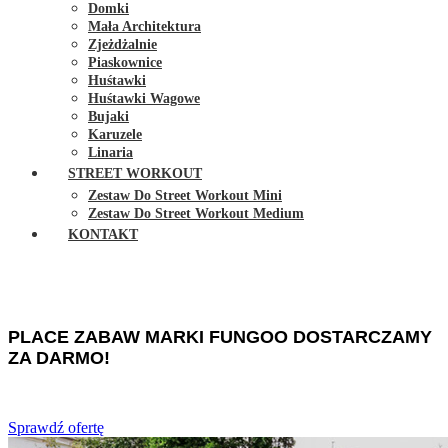
Domki
Mała Architektura
Zjeżdżalnie
Piaskownice
Huśtawki
Huśtawki Wagowe
Bujaki
Karuzele
Linaria
STREET WORKOUT
Zestaw Do Street Workout Mini
Zestaw Do Street Workout Medium
KONTAKT
NOWOŚĆ!
PLACE ZABAW MARKI FUNGOO DOSTARCZAMY
ZA DARMO!
Sprawdź ofertę