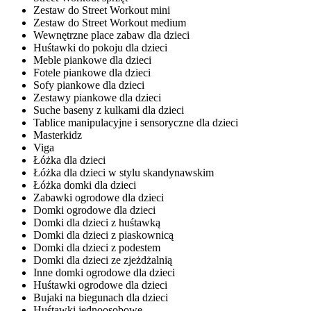
Zestaw do Street Workout mini
Zestaw do Street Workout medium
Wewnętrzne place zabaw dla dzieci
Huśtawki do pokoju dla dzieci
Meble piankowe dla dzieci
Fotele piankowe dla dzieci
Sofy piankowe dla dzieci
Zestawy piankowe dla dzieci
Suche baseny z kulkami dla dzieci
Tablice manipulacyjne i sensoryczne dla dzieci
Masterkidz
Viga
Łóżka dla dzieci
Łóżka dla dzieci w stylu skandynawskim
Łóżka domki dla dzieci
Zabawki ogrodowe dla dzieci
Domki ogrodowe dla dzieci
Domki dla dzieci z huśtawką
Domki dla dzieci z piaskownicą
Domki dla dzieci z podestem
Domki dla dzieci ze zjeżdżalnią
Inne domki ogrodowe dla dzieci
Huśtawki ogrodowe dla dzieci
Bujaki na biegunach dla dzieci
Huśtawki jednoosobowe