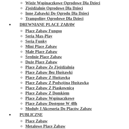
Wieże Wspinaczkowe Ogrodowe Dla Dzieci
Zjeżdżalnie Ogrodowe Dla Dzieci
Inne Zabawki Do Ogrodu Dla Dzieci
Trampoliny Ogrodowe Dla Dzieci
DREWNIANE PLACE ZABAW
Place Zabaw Fungoo
Seria Max-Play
Seria Funky
Mini Place Zabaw
Małe Place Zabaw
Średnie Place Zabaw
Duże Place Zabaw
Place Zabaw Ze Zjeżdżalnią
Place Zabaw Bez Huśtawki
Place Zabaw Z Huśtawką
Place Zabaw Z Podwójną Huśtawką
Place Zabaw Z Piaskownicą
Place Zabaw Z Domkiem
Place Zabaw Wspinaczkowe
Place Zabaw Dostępne W 48h
Moduły I Akcesoria Do Placów Zabaw
PUBLICZNE
Place Zabaw
Metalowe Place Zabaw