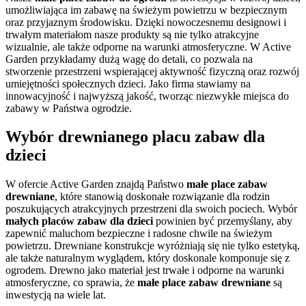
umożliwiająca im zabawę na świeżym powietrzu w bezpiecznym
oraz przyjaznym środowisku. Dzięki nowoczesnemu designowi i
trwałym materiałom nasze produkty są nie tylko atrakcyjne
wizualnie, ale także odporne na warunki atmosferyczne. W Active
Garden przykładamy dużą wagę do detali, co pozwala na
stworzenie przestrzeni wspierającej aktywność fizyczną oraz rozwój
umiejętności społecznych dzieci. Jako firma stawiamy na
innowacyjność i najwyższą jakość, tworząc niezwykłe miejsca do
zabawy w Państwa ogrodzie.
Wybór drewnianego placu zabaw dla
dzieci
W ofercie Active Garden znajdą Państwo
małe place zabaw
drewniane
, które stanowią doskonałe rozwiązanie dla rodzin
poszukujących atrakcyjnych przestrzeni dla swoich pociech. Wybór
małych placów zabaw dla dzieci
powinien być przemyślany, aby
zapewnić maluchom bezpieczne i radosne chwile na świeżym
powietrzu. Drewniane konstrukcje wyróżniają się nie tylko estetyką,
ale także naturalnym wyglądem, który doskonale komponuje się z
ogrodem. Drewno jako materiał jest trwałe i odporne na warunki
atmosferyczne, co sprawia, że
małe place zabaw drewniane
są
inwestycją na wiele lat.