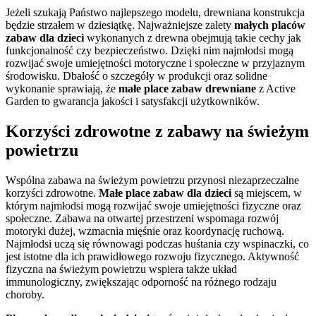
Jeżeli szukają Państwo najlepszego modelu, drewniana konstrukcja
będzie strzałem w dziesiątkę. Najważniejsze zalety
małych placów
zabaw dla dzieci
wykonanych z drewna obejmują takie cechy jak
funkcjonalność czy bezpieczeństwo. Dzięki nim najmłodsi mogą
rozwijać swoje umiejętności motoryczne i społeczne w przyjaznym
środowisku. Dbałość o szczegóły w produkcji oraz solidne
wykonanie sprawiają, że
małe place zabaw drewniane
z Active
Garden to gwarancja jakości i satysfakcji użytkowników.
Korzyści zdrowotne z zabawy na świeżym
powietrzu
Wspólna zabawa na świeżym powietrzu przynosi niezaprzeczalne
korzyści zdrowotne.
Małe place zabaw dla dzieci
są miejscem, w
którym najmłodsi mogą rozwijać swoje umiejętności fizyczne oraz
społeczne. Zabawa na otwartej przestrzeni wspomaga rozwój
motoryki dużej, wzmacnia mięśnie oraz koordynację ruchową.
Najmłodsi uczą się równowagi podczas huśtania czy wspinaczki, co
jest istotne dla ich prawidłowego rozwoju fizycznego. Aktywność
fizyczna na świeżym powietrzu wspiera także układ
immunologiczny, zwiększając odporność na różnego rodzaju
choroby.