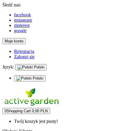
Śledź nas:
facebook
instagram
pinterest
google
Moje konto
Rejestracja
Zaloguj się
Język:
Polski
Polski
0
Shopping Cart
0,00 PLN
Twój koszyk jest pusty!