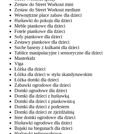
Zestaw do Street Workout mini
Zestaw do Street Workout medium
Wewnętrzne place zabaw dla dzieci
Huśtawki do pokoju dla dzieci
Meble piankowe dla dzieci
Fotele piankowe dla dzieci
Sofy piankowe dla dzieci
Zestawy piankowe dla dzieci
Suche baseny z kulkami dla dzieci
Tablice manipulacyjne i sensoryczne dla dzieci
Masterkidz
Viga
Łóżka dla dzieci
Łóżka dla dzieci w stylu skandynawskim
Łóżka domki dla dzieci
Zabawki ogrodowe dla dzieci
Domki ogrodowe dla dzieci
Domki dla dzieci z huśtawką
Domki dla dzieci z piaskownicą
Domki dla dzieci z podestem
Domki dla dzieci ze zjeżdżalnią
Inne domki ogrodowe dla dzieci
Huśtawki ogrodowe dla dzieci
Bujaki na biegunach dla dzieci
Huśtawki jednoosobowe