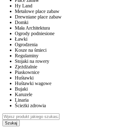
Place zabaw
Hy Land
Metalowe place zabaw
Drewniane place zabaw
Domki
Mała Architektura
Ogrody podniesione
Ławki
Ogrodzenia
Kosze na śmieci
Regulaminy
Stojaki na rowery
Zjeżdżalnie
Piaskownice
Huśtawki
Huśtawki wagowe
Bujaki
Karuzele
Linaria
Ścieżki zdrowia
Szukaj
WEWNĘTRZNE PLACE ZABAW