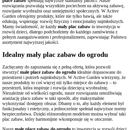
place zabaw
spełniają najwyższe standardy jakości. Nasze
rozwiązania pozwalają wszystkim pociechom na aktywną zabawę,
rozwijanie wyobraźni oraz umiejętności społecznych. W Active
Garden oferujemy produkty, które nie tylko bawią, ale także
edukują, wspierając rozwój fizyczny i emocjonalny najmłodszych.
Mamy świadomość, że każdy
mały plac zabaw
to inwestycja w
rozwój dzieci, dlatego podchodzimy do każdego zamówienia z
pełnym zaangażowaniem i profesjonalizmem, zapewniając Państwu
asortyment najwyższej jakości.
Idealny mały plac zabaw do ogrodu
Zachęcamy do zapoznania się z pełną ofertą, która pozwoli
stworzyć
małe place zabaw do ogrodu
idealnie dopasowane do
przestrzeni i potrzeb najmłodszych. W Active Garden wierzymy, że
nasze produkty to coś więcej niż tylko miejsce do zabawy – to
przestrzeń, która inspiruje i rozwija dziecięcą wyobraźnię.
Niezależnie od wielkości ogrodu, nasze rozwiązania umożliwiają
aranżację placu zabaw w taki sposób, aby maksymalnie
wykorzystać dostępny obszar. Dbamy o to, aby każdy element był
funkcjonalny i estetyczny, a jednocześnie spełniał najwyższe normy
bezpieczeństwa. Dzięki różnorodnym modelom można wybrać taki
plac zabaw, który harmonijnie wkomponuje się w otoczenie.
Nasze
małe place zabaw do ogrodu
to inwestycja w rozwój dzieci,