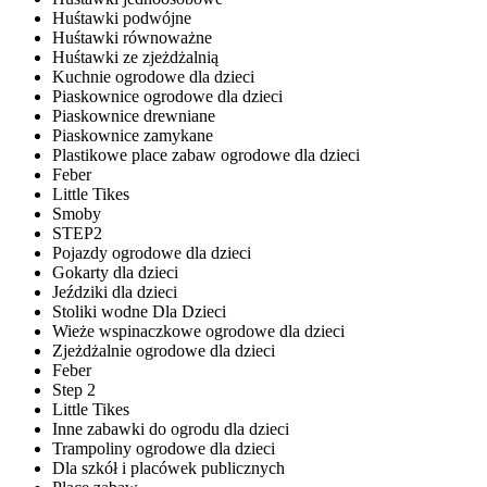
Huśtawki podwójne
Huśtawki równoważne
Huśtawki ze zjeżdżalnią
Kuchnie ogrodowe dla dzieci
Piaskownice ogrodowe dla dzieci
Piaskownice drewniane
Piaskownice zamykane
Plastikowe place zabaw ogrodowe dla dzieci
Feber
Little Tikes
Smoby
STEP2
Pojazdy ogrodowe dla dzieci
Gokarty dla dzieci
Jeździki dla dzieci
Stoliki wodne Dla Dzieci
Wieże wspinaczkowe ogrodowe dla dzieci
Zjeżdżalnie ogrodowe dla dzieci
Feber
Step 2
Little Tikes
Inne zabawki do ogrodu dla dzieci
Trampoliny ogrodowe dla dzieci
Dla szkół i placówek publicznych