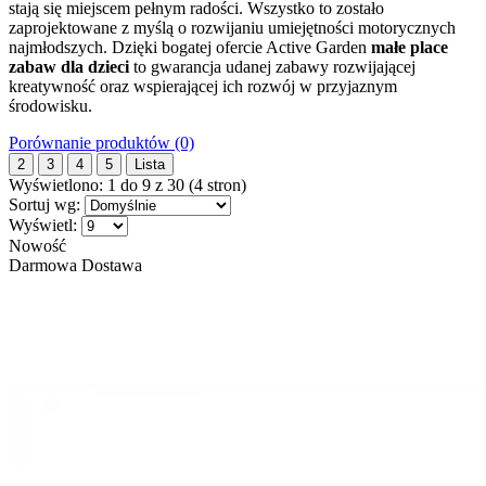
stają się miejscem pełnym radości. Wszystko to zostało
zaprojektowane z myślą o rozwijaniu umiejętności motorycznych
najmłodszych. Dzięki bogatej ofercie Active Garden
małe place
zabaw dla dzieci
to gwarancja udanej zabawy rozwijającej
kreatywność oraz wspierającej ich rozwój w przyjaznym
środowisku.
Porównanie produktów (0)
2
3
4
5
Lista
Wyświetlono: 1 do 9 z 30 (4 stron)
Sortuj wg:
Wyświetl:
Nowość
Darmowa Dostawa