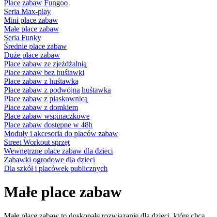
Place zabaw Fungoo
Seria Max-play
Mini place zabaw
Małe place zabaw
Seria Funky
Średnie place zabaw
Duże place zabaw
Place zabaw ze zjeżdżalnią
Place zabaw bez huśtawki
Place zabaw z huśtawką
Place zabaw z podwójną huśtawką
Place zabaw z piaskownicą
Place zabaw z domkiem
Place zabaw wspinaczkowe
Place zabaw dostępne w 48h
Moduły i akcesoria do placów zabaw
Street Workout sprzęt
Wewnętrzne place zabaw dla dzieci
Zabawki ogrodowe dla dzieci
Dla szkół i placówek publicznych
Małe place zabaw
Małe place zabaw to doskonałe rozwiązanie dla dzieci, które chcą