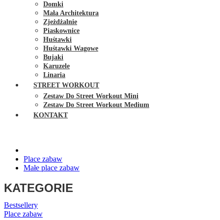
Domki
Mała Architektura
Zjeżdżalnie
Piaskownice
Huśtawki
Huśtawki Wagowe
Bujaki
Karuzele
Linaria
STREET WORKOUT
Zestaw Do Street Workout Mini
Zestaw Do Street Workout Medium
KONTAKT
Place zabaw
Małe place zabaw
KATEGORIE
Bestsellery
Place zabaw