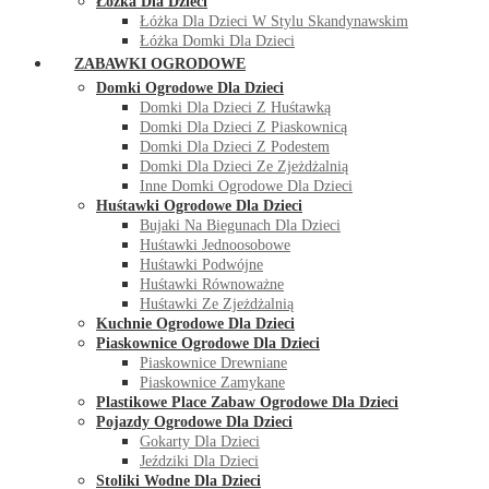
Łóżka Dla Dzieci
Łóżka Dla Dzieci W Stylu Skandynawskim
Łóżka Domki Dla Dzieci
ZABAWKI OGRODOWE
Domki Ogrodowe Dla Dzieci
Domki Dla Dzieci Z Huśtawką
Domki Dla Dzieci Z Piaskownicą
Domki Dla Dzieci Z Podestem
Domki Dla Dzieci Ze Zjeżdżalnią
Inne Domki Ogrodowe Dla Dzieci
Huśtawki Ogrodowe Dla Dzieci
Bujaki Na Biegunach Dla Dzieci
Huśtawki Jednoosobowe
Huśtawki Podwójne
Huśtawki Równoważne
Huśtawki Ze Zjeżdżalnią
Kuchnie Ogrodowe Dla Dzieci
Piaskownice Ogrodowe Dla Dzieci
Piaskownice Drewniane
Piaskownice Zamykane
Plastikowe Place Zabaw Ogrodowe Dla Dzieci
Pojazdy Ogrodowe Dla Dzieci
Gokarty Dla Dzieci
Jeździki Dla Dzieci
Stoliki Wodne Dla Dzieci