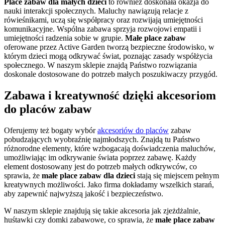
Place zabaw dla małych dzieci
to również doskonała okazja do
nauki interakcji społecznych. Maluchy nawiązują relacje z
rówieśnikami, uczą się współpracy oraz rozwijają umiejętności
komunikacyjne. Wspólna zabawa sprzyja rozwojowi empatii i
umiejętności radzenia sobie w grupie.
Małe place zabaw
oferowane przez Active Garden tworzą bezpieczne środowisko, w
którym dzieci mogą odkrywać świat, poznając zasady współżycia
społecznego. W naszym sklepie znajdą Państwo rozwiązania
doskonale dostosowane do potrzeb małych poszukiwaczy przygód.
Zabawa i kreatywność dzięki akcesoriom
do placów zabaw
Oferujemy też bogaty wybór
akcesoriów do placów
zabaw
pobudzających wyobraźnię najmłodszych. Znajdą tu Państwo
różnorodne elementy, które wzbogacają doświadczenia maluchów,
umożliwiając im odkrywanie świata poprzez zabawę. Każdy
element dostosowany jest do potrzeb małych odkrywców, co
sprawia, że
małe place zabaw dla dzieci
stają się miejscem pełnym
kreatywnych możliwości. Jako firma dokładamy wszelkich starań,
aby zapewnić najwyższą jakość i bezpieczeństwo.
W naszym sklepie znajdują się takie akcesoria jak zjeżdżalnie,
huśtawki czy domki zabawowe, co sprawia, że
małe place zabaw