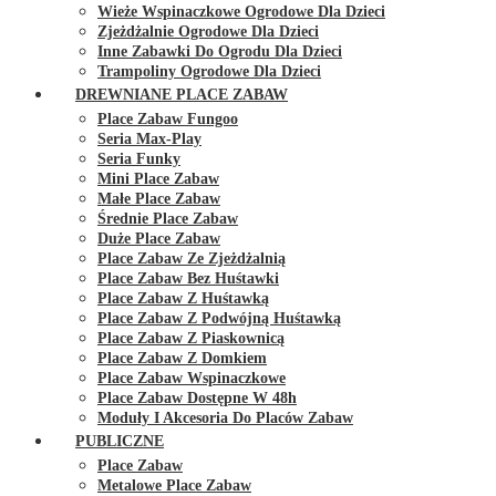
Wieże Wspinaczkowe Ogrodowe Dla Dzieci
Zjeżdżalnie Ogrodowe Dla Dzieci
Inne Zabawki Do Ogrodu Dla Dzieci
Trampoliny Ogrodowe Dla Dzieci
DREWNIANE PLACE ZABAW
Place Zabaw Fungoo
Seria Max-Play
Seria Funky
Mini Place Zabaw
Małe Place Zabaw
Średnie Place Zabaw
Duże Place Zabaw
Place Zabaw Ze Zjeżdżalnią
Place Zabaw Bez Huśtawki
Place Zabaw Z Huśtawką
Place Zabaw Z Podwójną Huśtawką
Place Zabaw Z Piaskownicą
Place Zabaw Z Domkiem
Place Zabaw Wspinaczkowe
Place Zabaw Dostępne W 48h
Moduły I Akcesoria Do Placów Zabaw
PUBLICZNE
Place Zabaw
Metalowe Place Zabaw