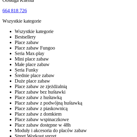
Obsługa Klienta
664 818 726
Wszystkie kategorie
Wszystkie kategorie
Bestsellery
Place zabaw
Place zabaw Fungoo
Seria Max-play
Mini place zabaw
Małe place zabaw
Seria Funky
Średnie place zabaw
Duże place zabaw
Place zabaw ze zjeżdżalnią
Place zabaw bez huśtawki
Place zabaw z huśtawką
Place zabaw z podwójną huśtawką
Place zabaw z piaskownicą
Place zabaw z domkiem
Place zabaw wspinaczkowe
Place zabaw dostępne w 48h
Moduły i akcesoria do placów zabaw
Street Workout sprzęt