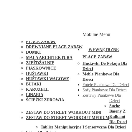
PLACE ZABAW Z PODWÓJNĄ HUŚTAWKĄ
PLACE ZABAW Z PIASKOWNICĄ
PLACE ZABAW Z DOMKIEM
PLACE ZABAW WSPINACZKOWE
PLACE ZABAW DOSTĘPNE W 48H
MODUŁY I AKCESORIA DO PLACÓW ZABAW
Mobilne Menu
PUBLICZNE
PLACE ZABAW
DREWNIANE PLACE ZABAW
WEWNĘTRZNE
DOMKI
PLACE ZABAW
MAŁA ARCHITEKTURA
ZJEŻDŻALNIE
Huśtawki Do Pokoju Dla
PIASKOWNICE
Dzieci
HUŚTAWKI
Meble Piankowe Dla
HUŚTAWKI WAGOWE
Dzieci
BUJAKI
Fotele Piankowe Dla Dzieci
KARUZELE
Sofy Piankowe Dla Dzieci
LINARIA
Zestawy Piankowe Dla
ŚCIEŻKI ZDROWIA
Dzieci
STREET WORKOUT
Suche
Baseny Z
ZESTAW DO STREET WORKOUT MINI
Kulkami
ZESTAW DO STREET WORKOUT MEDIUM
Dla Dzieci
KONTAKT
Tablice Manipulacyjne I Sensoryczne Dla Dzieci