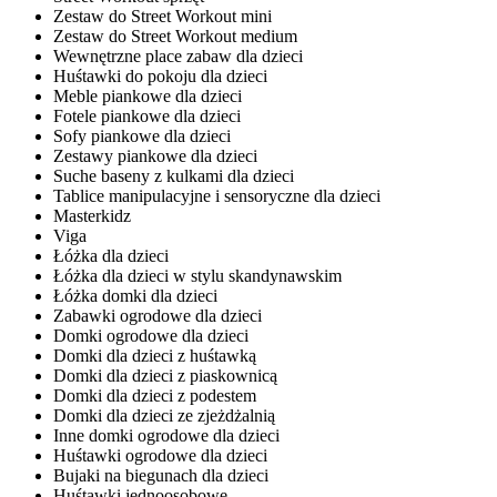
Zestaw do Street Workout mini
Zestaw do Street Workout medium
Wewnętrzne place zabaw dla dzieci
Huśtawki do pokoju dla dzieci
Meble piankowe dla dzieci
Fotele piankowe dla dzieci
Sofy piankowe dla dzieci
Zestawy piankowe dla dzieci
Suche baseny z kulkami dla dzieci
Tablice manipulacyjne i sensoryczne dla dzieci
Masterkidz
Viga
Łóżka dla dzieci
Łóżka dla dzieci w stylu skandynawskim
Łóżka domki dla dzieci
Zabawki ogrodowe dla dzieci
Domki ogrodowe dla dzieci
Domki dla dzieci z huśtawką
Domki dla dzieci z piaskownicą
Domki dla dzieci z podestem
Domki dla dzieci ze zjeżdżalnią
Inne domki ogrodowe dla dzieci
Huśtawki ogrodowe dla dzieci
Bujaki na biegunach dla dzieci
Huśtawki jednoosobowe