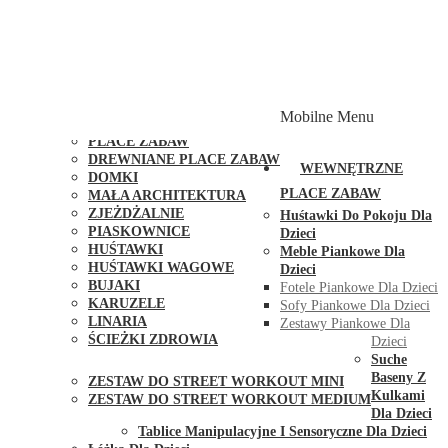
PLACE ZABAW Z PODWÓJNĄ HUŚTAWKĄ
PLACE ZABAW Z PIASKOWNICĄ
PLACE ZABAW Z DOMKIEM
PLACE ZABAW WSPINACZKOWE
PLACE ZABAW DOSTĘPNE W 48H
MODUŁY I AKCESORIA DO PLACÓW ZABAW
Mobilne Menu
PUBLICZNE
PLACE ZABAW
DREWNIANE PLACE ZABAW
WEWNĘTRZNE
DOMKI
PLACE ZABAW
MAŁA ARCHITEKTURA
ZJEŻDŻALNIE
Huśtawki Do Pokoju Dla
PIASKOWNICE
Dzieci
HUŚTAWKI
Meble Piankowe Dla
HUŚTAWKI WAGOWE
Dzieci
BUJAKI
Fotele Piankowe Dla Dzieci
KARUZELE
Sofy Piankowe Dla Dzieci
LINARIA
Zestawy Piankowe Dla
ŚCIEŻKI ZDROWIA
Dzieci
STREET WORKOUT
Suche
Baseny Z
ZESTAW DO STREET WORKOUT MINI
Kulkami
ZESTAW DO STREET WORKOUT MEDIUM
Dla Dzieci
KONTAKT
Tablice Manipulacyjne I Sensoryczne Dla Dzieci