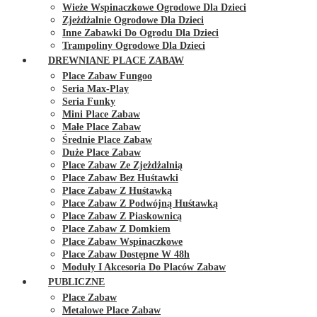
Wieże Wspinaczkowe Ogrodowe Dla Dzieci
Zjeżdżalnie Ogrodowe Dla Dzieci
Inne Zabawki Do Ogrodu Dla Dzieci
Trampoliny Ogrodowe Dla Dzieci
DREWNIANE PLACE ZABAW
Place Zabaw Fungoo
Seria Max-Play
Seria Funky
Mini Place Zabaw
Małe Place Zabaw
Średnie Place Zabaw
Duże Place Zabaw
Place Zabaw Ze Zjeżdżalnią
Place Zabaw Bez Huśtawki
Place Zabaw Z Huśtawką
Place Zabaw Z Podwójną Huśtawką
Place Zabaw Z Piaskownicą
Place Zabaw Z Domkiem
Place Zabaw Wspinaczkowe
Place Zabaw Dostępne W 48h
Moduły I Akcesoria Do Placów Zabaw
PUBLICZNE
Place Zabaw
Metalowe Place Zabaw