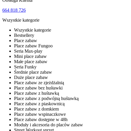
Obsługa Klienta
664 818 726
Wszystkie kategorie
Wszystkie kategorie
Bestsellery
Place zabaw
Place zabaw Fungoo
Seria Max-play
Mini place zabaw
Małe place zabaw
Seria Funky
Średnie place zabaw
Duże place zabaw
Place zabaw ze zjeżdżalnią
Place zabaw bez huśtawki
Place zabaw z huśtawką
Place zabaw z podwójną huśtawką
Place zabaw z piaskownicą
Place zabaw z domkiem
Place zabaw wspinaczkowe
Place zabaw dostępne w 48h
Moduły i akcesoria do placów zabaw
Street Workout sprzęt