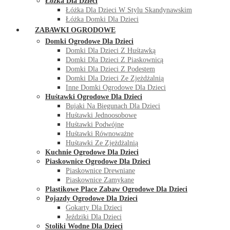
Łóżka Dla Dzieci
Łóżka Dla Dzieci W Stylu Skandynawskim
Łóżka Domki Dla Dzieci
ZABAWKI OGRODOWE
Domki Ogrodowe Dla Dzieci
Domki Dla Dzieci Z Huśtawką
Domki Dla Dzieci Z Piaskownicą
Domki Dla Dzieci Z Podestem
Domki Dla Dzieci Ze Zjeżdżalnią
Inne Domki Ogrodowe Dla Dzieci
Huśtawki Ogrodowe Dla Dzieci
Bujaki Na Biegunach Dla Dzieci
Huśtawki Jednoosobowe
Huśtawki Podwójne
Huśtawki Równoważne
Huśtawki Ze Zjeżdżalnią
Kuchnie Ogrodowe Dla Dzieci
Piaskownice Ogrodowe Dla Dzieci
Piaskownice Drewniane
Piaskownice Zamykane
Plastikowe Place Zabaw Ogrodowe Dla Dzieci
Pojazdy Ogrodowe Dla Dzieci
Gokarty Dla Dzieci
Jeździki Dla Dzieci
Stoliki Wodne Dla Dzieci