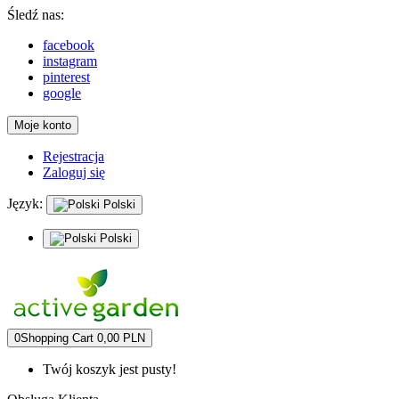
Śledź nas:
facebook
instagram
pinterest
google
Moje konto
Rejestracja
Zaloguj się
Język:
Polski
Polski
0
Shopping Cart
0,00 PLN
Twój koszyk jest pusty!