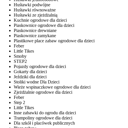
Huśtawki podwójne
Huśtawki równoważne
Huśtawki ze zjeżdżalnią
Kuchnie ogrodowe dla dzieci
Piaskownice ogrodowe dla dzieci
Piaskownice drewniane
Piaskownice zamykane
Plastikowe place zabaw ogrodowe dla dzieci
Feber
Little Tikes
Smoby
STEP2
Pojazdy ogrodowe dla dzieci
Gokarty dla dzieci
Jeździki dla dzieci
Stoliki wodne Dla Dzieci
Wieże wspinaczkowe ogrodowe dla dzieci
Zjeżdżalnie ogrodowe dla dzieci
Feber
Step 2
Little Tikes
Inne zabawki do ogrodu dla dzieci
Trampoliny ogrodowe dla dzieci
Dla szkół i placówek publicznych