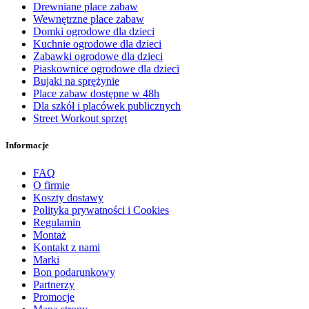
Drewniane place zabaw
Wewnętrzne place zabaw
Domki ogrodowe dla dzieci
Kuchnie ogrodowe dla dzieci
Zabawki ogrodowe dla dzieci
Piaskownice ogrodowe dla dzieci
Bujaki na sprężynie
Place zabaw dostępne w 48h
Dla szkół i placówek publicznych
Street Workout sprzęt
Informacje
FAQ
O firmie
Koszty dostawy
Polityka prywatności i Cookies
Regulamin
Montaż
Kontakt z nami
Marki
Bon podarunkowy
Partnerzy
Promocje