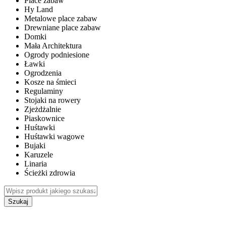
Place zabaw
Hy Land
Metalowe place zabaw
Drewniane place zabaw
Domki
Mała Architektura
Ogrody podniesione
Ławki
Ogrodzenia
Kosze na śmieci
Regulaminy
Stojaki na rowery
Zjeżdżalnie
Piaskownice
Huśtawki
Huśtawki wagowe
Bujaki
Karuzele
Linaria
Ścieżki zdrowia
Szukaj
WEWNĘTRZNE PLACE ZABAW