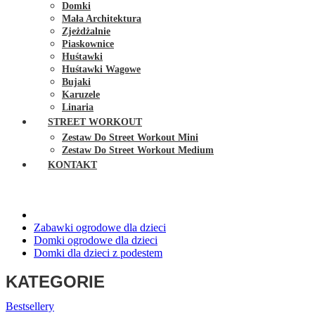
Domki
Mała Architektura
Zjeżdżalnie
Piaskownice
Huśtawki
Huśtawki Wagowe
Bujaki
Karuzele
Linaria
STREET WORKOUT
Zestaw Do Street Workout Mini
Zestaw Do Street Workout Medium
KONTAKT
Zabawki ogrodowe dla dzieci
Domki ogrodowe dla dzieci
Domki dla dzieci z podestem
KATEGORIE
Bestsellery