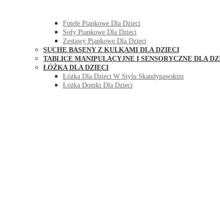
HUŚTAWKI DO POKOJU DLA DZIECI
MEBLE PIANKOWE DLA DZIECI
Fotele Piankowe Dla Dzieci
Sofy Piankowe Dla Dzieci
Zestawy Piankowe Dla Dzieci
SUCHE BASENY Z KULKAMI DLA DZIECI
TABLICE MANIPULACYJNE I SENSORYCZNE DLA DZ
ŁÓŻKA DLA DZIECI
Łóżka Dla Dzieci W Stylu Skandynawskim
Łóżka Domki Dla Dzieci