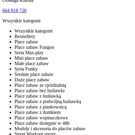
Obsługa Klienta
664 818 726
Wszystkie kategorie
Wszystkie kategorie
Bestsellery
Place zabaw
Place zabaw Fungoo
Seria Max-play
Mini place zabaw
Małe place zabaw
Seria Funky
Średnie place zabaw
Duże place zabaw
Place zabaw ze zjeżdżalnią
Place zabaw bez huśtawki
Place zabaw z huśtawką
Place zabaw z podwójną huśtawką
Place zabaw z piaskownicą
Place zabaw z domkiem
Place zabaw wspinaczkowe
Place zabaw dostępne w 48h
Moduły i akcesoria do placów zabaw
Street Workout sprzęt