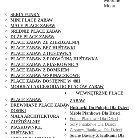
Mobilne
PLACE ZABAW FUNGOO
Menu
SERIA MAX-PLAY
SERIA FUNKY
MINI PLACE ZABAW
MAŁE PLACE ZABAW
ŚREDNIE PLACE ZABAW
DUŻE PLACE ZABAW
PLACE ZABAW ZE ZJEŻDŻALNIĄ
PLACE ZABAW BEZ HUŚTAWKI
PLACE ZABAW Z HUŚTAWKĄ
PLACE ZABAW Z PODWÓJNĄ HUŚTAWKĄ
PLACE ZABAW Z PIASKOWNICĄ
PLACE ZABAW Z DOMKIEM
PLACE ZABAW WSPINACZKOWE
PLACE ZABAW DOSTĘPNE W 48H
MODUŁY I AKCESORIA DO PLACÓW ZABAW
PUBLICZNE
WEWNĘTRZNE PLACE
PLACE ZABAW
ZABAW
DREWNIANE PLACE ZABAW
Huśtawki Do Pokoju Dla Dzieci
DOMKI
Meble Piankowe Dla Dzieci
MAŁA ARCHITEKTURA
Fotele Piankowe Dla Dzieci
ZJEŻDŻALNIE
Sofy Piankowe Dla Dzieci
PIASKOWNICE
Zestawy Piankowe Dla Dzieci
HUŚTAWKI
Suche Baseny Z Kulkami Dla