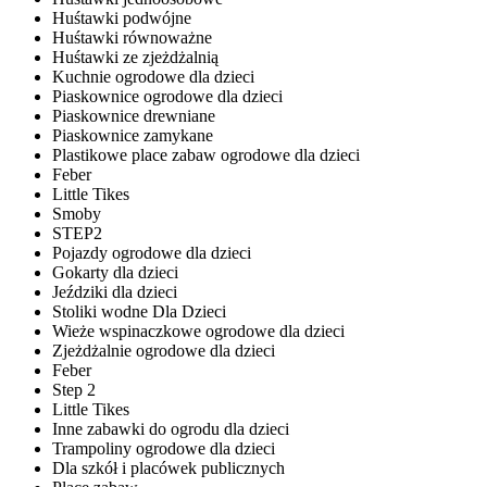
Huśtawki podwójne
Huśtawki równoważne
Huśtawki ze zjeżdżalnią
Kuchnie ogrodowe dla dzieci
Piaskownice ogrodowe dla dzieci
Piaskownice drewniane
Piaskownice zamykane
Plastikowe place zabaw ogrodowe dla dzieci
Feber
Little Tikes
Smoby
STEP2
Pojazdy ogrodowe dla dzieci
Gokarty dla dzieci
Jeździki dla dzieci
Stoliki wodne Dla Dzieci
Wieże wspinaczkowe ogrodowe dla dzieci
Zjeżdżalnie ogrodowe dla dzieci
Feber
Step 2
Little Tikes
Inne zabawki do ogrodu dla dzieci
Trampoliny ogrodowe dla dzieci
Dla szkół i placówek publicznych