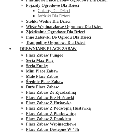
Plastikowe Place Zabaw Ogrodowe Dla Dzieci
Pojazdy Ogrodowe Dla Dzieci
Gokarty Dla Dzieci
Jeździki Dla Dzieci
Stoliki Wodne Dla Dzieci
Wieże Wspinaczkowe Ogrodowe Dla Dzieci
Zjeżdżalnie Ogrodowe Dla Dzieci
Inne Zabawki Do Ogrodu Dla Dzieci
Trampoliny Ogrodowe Dla Dzieci
DREWNIANE PLACE ZABAW
Place Zabaw Fungoo
Seria Max-Play
Seria Funky
Mini Place Zabaw
Małe Place Zabaw
Średnie Place Zabaw
Duże Place Zabaw
Place Zabaw Ze Zjeżdżalnią
Place Zabaw Bez Huśtawki
Place Zabaw Z Huśtawką
Place Zabaw Z Podwójną Huśtawką
Place Zabaw Z Piaskownicą
Place Zabaw Z Domkiem
Place Zabaw Wspinaczkowe
Place Zabaw Dostępne W 48h