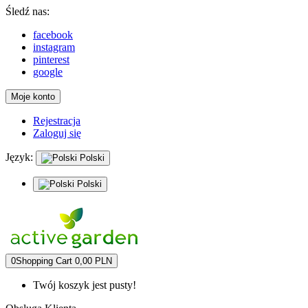
Śledź nas:
facebook
instagram
pinterest
google
Moje konto
Rejestracja
Zaloguj się
Język:
Polski
Polski
0
Shopping Cart
0,00 PLN
Twój koszyk jest pusty!