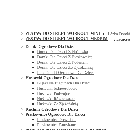
STREET WORKOUT
KONTAK
ZESTAW DO STREET WORKOUT MINI
Łóżka Domki
ZESTAW DO STREET WORKOUT MEDIUM
ZABAW
Domki Ogrodowe Dla Dzieci
Domki Dla Dzieci Z Huśtawką
Domki Dla Dzieci Z Piaskownicą
Domki Dla Dzieci Z Podestem
Domki Dla Dzieci Ze Zjeżdżalnią
Inne Domki Ogrodowe Dla Dzieci
Huśtawki Ogrodowe Dla Dzieci
Bujaki Na Biegunach Dla Dzieci
Huśtawki Jednoosobowe
Huśtawki Podwójne
Huśtawki Równoważne
Huśtawki Ze Zjeżdżalnią
Kuchnie Ogrodowe Dla Dzieci
Piaskownice Ogrodowe Dla Dzieci
Piaskownice Drewniane
Piaskownice Zamykane