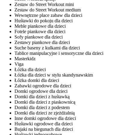
Zestaw do Street Workout mini
Zestaw do Street Workout medium
Wewnętrzne place zabaw dla dzieci
Huśtawki do pokoju dla dzieci
Meble piankowe dla dzieci
Fotele piankowe dla dzieci
Sofy piankowe dla dzieci
Zestawy piankowe dla dzieci
Suche baseny z kulkami dla dzieci
Tablice manipulacyjne i sensoryczne dla dzieci
Masterkidz
Viga
Łóżka dla dzieci
Łóżka dla dzieci w stylu skandynawskim
Łóżka domki dla dzieci
Zabawki ogrodowe dla dzieci
Domki ogrodowe dla dzieci
Domki dla dzieci z huśtawką
Domki dla dzieci z piaskownicą
Domki dla dzieci z podestem
Domki dla dzieci ze zjeżdżalnią
Inne domki ogrodowe dla dzieci
Huśtawki ogrodowe dla dzieci
Bujaki na biegunach dla dzieci
Huśtawki jednoosobowe