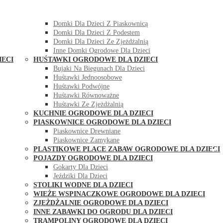
DOMKI OGRODOWE DLA DZIECI
Domki Dla Dzieci Z Huśtawką
Domki Dla Dzieci Z Piaskownicą
Domki Dla Dzieci Z Podestem
Domki Dla Dzieci Ze Zjeżdżalnią
Inne Domki Ogrodowe Dla Dzieci
IECI
HUŚTAWKI OGRODOWE DLA DZIECI
Bujaki Na Biegunach Dla Dzieci
Huśtawki Jednoosobowe
Huśtawki Podwójne
Huśtawki Równoważne
Huśtawki Ze Zjeżdżalnią
KUCHNIE OGRODOWE DLA DZIECI
PIASKOWNICE OGRODOWE DLA DZIECI
Piaskownice Drewniane
Piaskownice Zamykane
PLASTIKOWE PLACE ZABAW OGRODOWE DLA DZIECI
POJAZDY OGRODOWE DLA DZIECI
Gokarty Dla Dzieci
Jeździki Dla Dzieci
STOLIKI WODNE DLA DZIECI
WIEŻE WSPINACZKOWE OGRODOWE DLA DZIECI
ZJEŻDŻALNIE OGRODOWE DLA DZIECI
INNE ZABAWKI DO OGRODU DLA DZIECI
TRAMPOLINY OGRODOWE DLA DZIECI