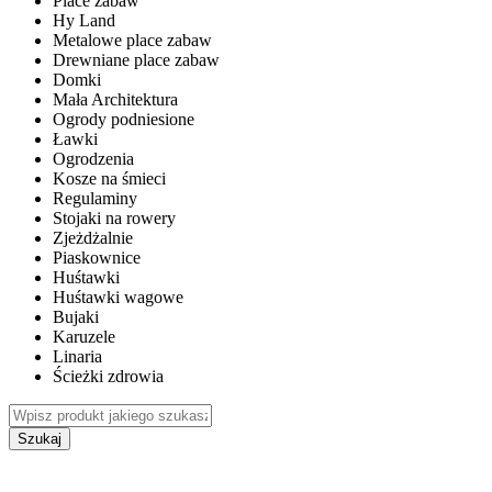
Place zabaw
Hy Land
Metalowe place zabaw
Drewniane place zabaw
Domki
Mała Architektura
Ogrody podniesione
Ławki
Ogrodzenia
Kosze na śmieci
Regulaminy
Stojaki na rowery
Zjeżdżalnie
Piaskownice
Huśtawki
Huśtawki wagowe
Bujaki
Karuzele
Linaria
Ścieżki zdrowia
Szukaj
WEWNĘTRZNE PLACE ZABAW