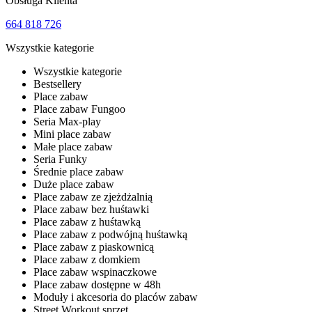
Obsługa Klienta
664 818 726
Wszystkie kategorie
Wszystkie kategorie
Bestsellery
Place zabaw
Place zabaw Fungoo
Seria Max-play
Mini place zabaw
Małe place zabaw
Seria Funky
Średnie place zabaw
Duże place zabaw
Place zabaw ze zjeżdżalnią
Place zabaw bez huśtawki
Place zabaw z huśtawką
Place zabaw z podwójną huśtawką
Place zabaw z piaskownicą
Place zabaw z domkiem
Place zabaw wspinaczkowe
Place zabaw dostępne w 48h
Moduły i akcesoria do placów zabaw
Street Workout sprzęt