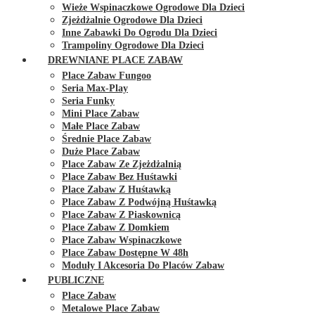
Wieże Wspinaczkowe Ogrodowe Dla Dzieci
Zjeżdżalnie Ogrodowe Dla Dzieci
Inne Zabawki Do Ogrodu Dla Dzieci
Trampoliny Ogrodowe Dla Dzieci
DREWNIANE PLACE ZABAW
Place Zabaw Fungoo
Seria Max-Play
Seria Funky
Mini Place Zabaw
Małe Place Zabaw
Średnie Place Zabaw
Duże Place Zabaw
Place Zabaw Ze Zjeżdżalnią
Place Zabaw Bez Huśtawki
Place Zabaw Z Huśtawką
Place Zabaw Z Podwójną Huśtawką
Place Zabaw Z Piaskownicą
Place Zabaw Z Domkiem
Place Zabaw Wspinaczkowe
Place Zabaw Dostępne W 48h
Moduły I Akcesoria Do Placów Zabaw
PUBLICZNE
Place Zabaw
Metalowe Place Zabaw