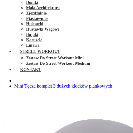
Domki
Mała Architektura
Zjeżdżalnie
Piaskownice
Huśtawki
Huśtawki Wagowe
Bujaki
Karuzele
Linaria
STREET WORKOUT
Zestaw Do Street Workout Mini
Zestaw Do Street Workout Medium
KONTAKT
Mini Tęcza komplet 3 dużych klocków piankowych