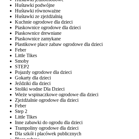
Huśtawki podwójne
Huśtawki równoważne
Huśtawki ze zjeżdżalnią
Kuchnie ogrodowe dla dzieci
Piaskownice ogrodowe dla dzieci
Piaskownice drewniane
Piaskownice zamykane
Plastikowe place zabaw ogrodowe dla dzieci
Feber
Little Tikes
Smoby
STEP2
Pojazdy ogrodowe dla dzieci
Gokarty dla dzieci
Jeździki dla dzieci
Stoliki wodne Dla Dzieci
Wieże wspinaczkowe ogrodowe dla dzieci
Zjeżdżalnie ogrodowe dla dzieci
Feber
Step 2
Little Tikes
Inne zabawki do ogrodu dla dzieci
Trampoliny ogrodowe dla dzieci
Dla szkół i placówek publicznych