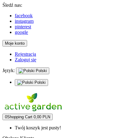
Śledź nas:
facebook
instagram
pinterest
google
Moje konto
Rejestracja
Zaloguj się
Język:
Polski
Polski
0
Shopping Cart
0,00 PLN
Twój koszyk jest pusty!