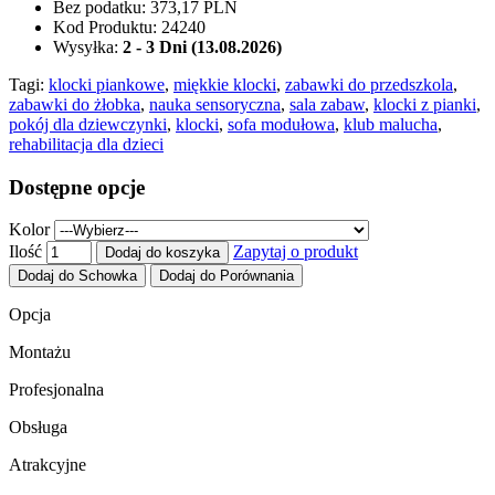
Bez podatku:
373,17 PLN
Kod Produktu:
24240
Wysyłka:
2 - 3 Dni (13.08.2026)
Tagi:
klocki piankowe
,
miękkie klocki
,
zabawki do przedszkola
,
zabawki do żłobka
,
nauka sensoryczna
,
sala zabaw
,
klocki z pianki
,
pokój dla dziewczynki
,
klocki
,
sofa modułowa
,
klub malucha
,
rehabilitacja dla dzieci
Dostępne opcje
Kolor
Ilość
Zapytaj o produkt
Dodaj do koszyka
Dodaj do Schowka
Dodaj do Porównania
Opcja
Montażu
Profesjonalna
Obsługa
Atrakcyjne