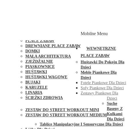
PLACE ZABAW Z PODWÓJNĄ HUŚTAWKĄ
PLACE ZABAW Z PIASKOWNICĄ
PLACE ZABAW Z DOMKIEM
PLACE ZABAW WSPINACZKOWE
PLACE ZABAW DOSTĘPNE W 48H
MODUŁY I AKCESORIA DO PLACÓW ZABAW
Mobilne Menu
PUBLICZNE
PLACE ZABAW
DREWNIANE PLACE ZABAW
WEWNĘTRZNE
DOMKI
PLACE ZABAW
MAŁA ARCHITEKTURA
ZJEŻDŻALNIE
Huśtawki Do Pokoju Dla
PIASKOWNICE
Dzieci
HUŚTAWKI
Meble Piankowe Dla
HUŚTAWKI WAGOWE
Dzieci
BUJAKI
Fotele Piankowe Dla Dzieci
KARUZELE
Sofy Piankowe Dla Dzieci
LINARIA
Zestawy Piankowe Dla
ŚCIEŻKI ZDROWIA
Dzieci
STREET WORKOUT
Suche
Baseny Z
ZESTAW DO STREET WORKOUT MINI
Kulkami
ZESTAW DO STREET WORKOUT MEDIUM
Dla Dzieci
KONTAKT
Tablice Manipulacyjne I Sensoryczne Dla Dzieci