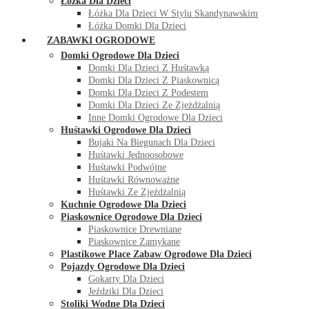
Łóżka Dla Dzieci
Łóżka Dla Dzieci W Stylu Skandynawskim
Łóżka Domki Dla Dzieci
ZABAWKI OGRODOWE
Domki Ogrodowe Dla Dzieci
Domki Dla Dzieci Z Huśtawką
Domki Dla Dzieci Z Piaskownicą
Domki Dla Dzieci Z Podestem
Domki Dla Dzieci Ze Zjeżdżalnią
Inne Domki Ogrodowe Dla Dzieci
Huśtawki Ogrodowe Dla Dzieci
Bujaki Na Biegunach Dla Dzieci
Huśtawki Jednoosobowe
Huśtawki Podwójne
Huśtawki Równoważne
Huśtawki Ze Zjeżdżalnią
Kuchnie Ogrodowe Dla Dzieci
Piaskownice Ogrodowe Dla Dzieci
Piaskownice Drewniane
Piaskownice Zamykane
Plastikowe Place Zabaw Ogrodowe Dla Dzieci
Pojazdy Ogrodowe Dla Dzieci
Gokarty Dla Dzieci
Jeździki Dla Dzieci
Stoliki Wodne Dla Dzieci