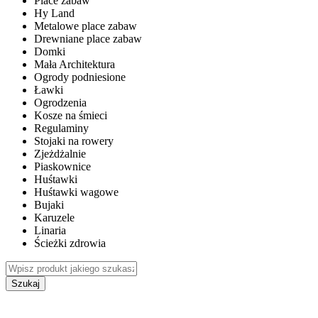
Place zabaw
Hy Land
Metalowe place zabaw
Drewniane place zabaw
Domki
Mała Architektura
Ogrody podniesione
Ławki
Ogrodzenia
Kosze na śmieci
Regulaminy
Stojaki na rowery
Zjeżdżalnie
Piaskownice
Huśtawki
Huśtawki wagowe
Bujaki
Karuzele
Linaria
Ścieżki zdrowia
Szukaj
WEWNĘTRZNE PLACE ZABAW