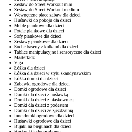
Zestaw do Street Workout mini
Zestaw do Street Workout medium
Wewnętrzne place zabaw dla dzieci
Huśtawki do pokoju dla dzieci
Meble piankowe dla dzieci
Fotele piankowe dla dzieci
Sofy piankowe dla dzieci
Zestawy piankowe dla dzieci
Suche baseny z kulkami dla dzieci
Tablice manipulacyjne i sensoryczne dla dzieci
Masterkidz
Viga
Łóżka dla dzieci
Łóżka dla dzieci w stylu skandynawskim
Łóżka domki dla dzieci
Zabawki ogrodowe dla dzieci
Domki ogrodowe dla dzieci
Domki dla dzieci z huśtawką
Domki dla dzieci z piaskownicą
Domki dla dzieci z podestem
Domki dla dzieci ze zjeżdżalnią
Inne domki ogrodowe dla dzieci
Huśtawki ogrodowe dla dzieci
Bujaki na biegunach dla dzieci
Huśtawki jednoosobowe