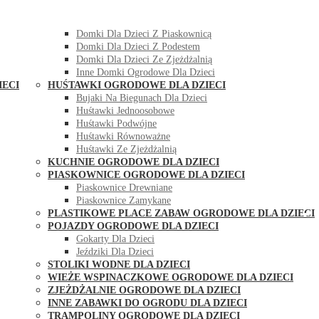
DOMKI OGRODOWE DLA DZIECI
Domki Dla Dzieci Z Huśtawką
Domki Dla Dzieci Z Piaskownicą
Domki Dla Dzieci Z Podestem
Domki Dla Dzieci Ze Zjeżdżalnią
Inne Domki Ogrodowe Dla Dzieci
IECI
HUŚTAWKI OGRODOWE DLA DZIECI
Bujaki Na Biegunach Dla Dzieci
Huśtawki Jednoosobowe
Huśtawki Podwójne
Huśtawki Równoważne
Huśtawki Ze Zjeżdżalnią
KUCHNIE OGRODOWE DLA DZIECI
PIASKOWNICE OGRODOWE DLA DZIECI
Piaskownice Drewniane
Piaskownice Zamykane
PLASTIKOWE PLACE ZABAW OGRODOWE DLA DZIECI
POJAZDY OGRODOWE DLA DZIECI
Gokarty Dla Dzieci
Jeździki Dla Dzieci
STOLIKI WODNE DLA DZIECI
WIEŻE WSPINACZKOWE OGRODOWE DLA DZIECI
ZJEŻDŻALNIE OGRODOWE DLA DZIECI
INNE ZABAWKI DO OGRODU DLA DZIECI
TRAMPOLINY OGRODOWE DLA DZIECI