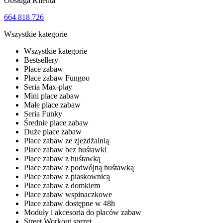
Obsługa Klienta
664 818 726
Wszystkie kategorie
Wszystkie kategorie
Bestsellery
Place zabaw
Place zabaw Fungoo
Seria Max-play
Mini place zabaw
Małe place zabaw
Seria Funky
Średnie place zabaw
Duże place zabaw
Place zabaw ze zjeżdżalnią
Place zabaw bez huśtawki
Place zabaw z huśtawką
Place zabaw z podwójną huśtawką
Place zabaw z piaskownicą
Place zabaw z domkiem
Place zabaw wspinaczkowe
Place zabaw dostępne w 48h
Moduły i akcesoria do placów zabaw
Street Workout sprzęt