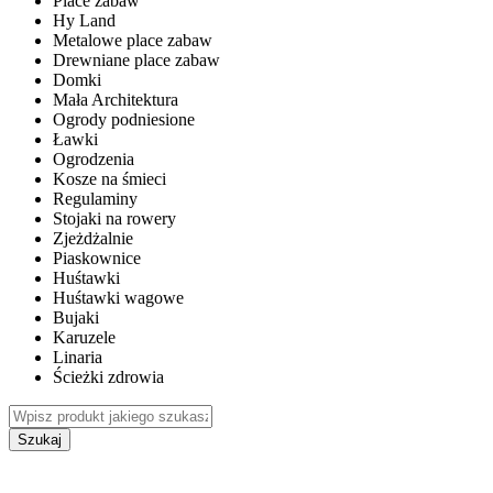
Place zabaw
Hy Land
Metalowe place zabaw
Drewniane place zabaw
Domki
Mała Architektura
Ogrody podniesione
Ławki
Ogrodzenia
Kosze na śmieci
Regulaminy
Stojaki na rowery
Zjeżdżalnie
Piaskownice
Huśtawki
Huśtawki wagowe
Bujaki
Karuzele
Linaria
Ścieżki zdrowia
Szukaj
WEWNĘTRZNE PLACE ZABAW