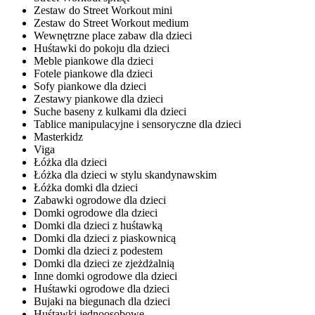
Zestaw do Street Workout mini
Zestaw do Street Workout medium
Wewnętrzne place zabaw dla dzieci
Huśtawki do pokoju dla dzieci
Meble piankowe dla dzieci
Fotele piankowe dla dzieci
Sofy piankowe dla dzieci
Zestawy piankowe dla dzieci
Suche baseny z kulkami dla dzieci
Tablice manipulacyjne i sensoryczne dla dzieci
Masterkidz
Viga
Łóżka dla dzieci
Łóżka dla dzieci w stylu skandynawskim
Łóżka domki dla dzieci
Zabawki ogrodowe dla dzieci
Domki ogrodowe dla dzieci
Domki dla dzieci z huśtawką
Domki dla dzieci z piaskownicą
Domki dla dzieci z podestem
Domki dla dzieci ze zjeżdżalnią
Inne domki ogrodowe dla dzieci
Huśtawki ogrodowe dla dzieci
Bujaki na biegunach dla dzieci
Huśtawki jednoosobowe