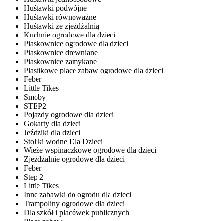
Huśtawki podwójne
Huśtawki równoważne
Huśtawki ze zjeżdżalnią
Kuchnie ogrodowe dla dzieci
Piaskownice ogrodowe dla dzieci
Piaskownice drewniane
Piaskownice zamykane
Plastikowe place zabaw ogrodowe dla dzieci
Feber
Little Tikes
Smoby
STEP2
Pojazdy ogrodowe dla dzieci
Gokarty dla dzieci
Jeździki dla dzieci
Stoliki wodne Dla Dzieci
Wieże wspinaczkowe ogrodowe dla dzieci
Zjeżdżalnie ogrodowe dla dzieci
Feber
Step 2
Little Tikes
Inne zabawki do ogrodu dla dzieci
Trampoliny ogrodowe dla dzieci
Dla szkół i placówek publicznych