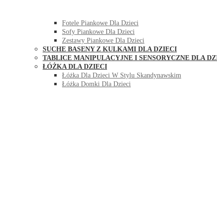
HUŚTAWKI DO POKOJU DLA DZIECI
MEBLE PIANKOWE DLA DZIECI
Fotele Piankowe Dla Dzieci
Sofy Piankowe Dla Dzieci
Zestawy Piankowe Dla Dzieci
SUCHE BASENY Z KULKAMI DLA DZIECI
TABLICE MANIPULACYJNE I SENSORYCZNE DLA DZ
ŁÓŻKA DLA DZIECI
Łóżka Dla Dzieci W Stylu Skandynawskim
Łóżka Domki Dla Dzieci