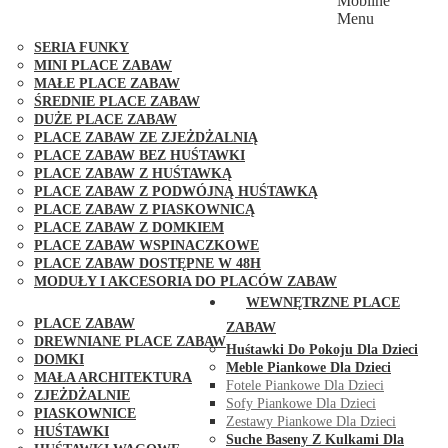
Mobilne
PLACE ZABAW FUNGOO
Menu
SERIA MAX-PLAY
SERIA FUNKY
MINI PLACE ZABAW
MAŁE PLACE ZABAW
ŚREDNIE PLACE ZABAW
DUŻE PLACE ZABAW
PLACE ZABAW ZE ZJEŻDŻALNIĄ
PLACE ZABAW BEZ HUŚTAWKI
PLACE ZABAW Z HUŚTAWKĄ
PLACE ZABAW Z PODWÓJNĄ HUŚTAWKĄ
PLACE ZABAW Z PIASKOWNICĄ
PLACE ZABAW Z DOMKIEM
PLACE ZABAW WSPINACZKOWE
PLACE ZABAW DOSTĘPNE W 48H
MODUŁY I AKCESORIA DO PLACÓW ZABAW
PUBLICZNE
WEWNĘTRZNE PLACE
PLACE ZABAW
ZABAW
DREWNIANE PLACE ZABAW
Huśtawki Do Pokoju Dla Dzieci
DOMKI
Meble Piankowe Dla Dzieci
MAŁA ARCHITEKTURA
Fotele Piankowe Dla Dzieci
ZJEŻDŻALNIE
Sofy Piankowe Dla Dzieci
PIASKOWNICE
Zestawy Piankowe Dla Dzieci
HUŚTAWKI
Suche Baseny Z Kulkami Dla