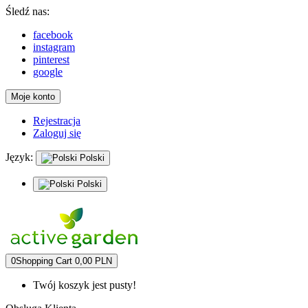
Śledź nas:
facebook
instagram
pinterest
google
Moje konto
Rejestracja
Zaloguj się
Język:
Polski
Polski
0
Shopping Cart
0,00 PLN
Twój koszyk jest pusty!