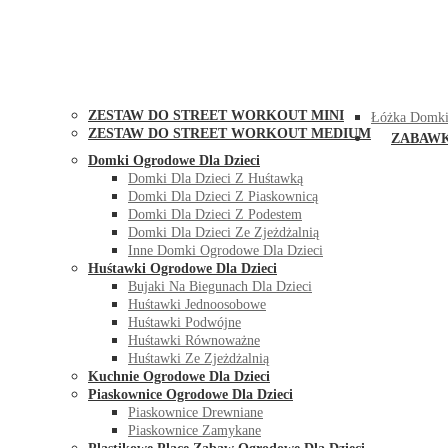
STREET WORKOUT
KONTAK
ZESTAW DO STREET WORKOUT MINI
Łóżka Domki
ZESTAW DO STREET WORKOUT MEDIUM
ZABAW
Domki Ogrodowe Dla Dzieci
Domki Dla Dzieci Z Huśtawką
Domki Dla Dzieci Z Piaskownicą
Domki Dla Dzieci Z Podestem
Domki Dla Dzieci Ze Zjeżdżalnią
Inne Domki Ogrodowe Dla Dzieci
Huśtawki Ogrodowe Dla Dzieci
Bujaki Na Biegunach Dla Dzieci
Huśtawki Jednoosobowe
Huśtawki Podwójne
Huśtawki Równoważne
Huśtawki Ze Zjeżdżalnią
Kuchnie Ogrodowe Dla Dzieci
Piaskownice Ogrodowe Dla Dzieci
Piaskownice Drewniane
Piaskownice Zamykane