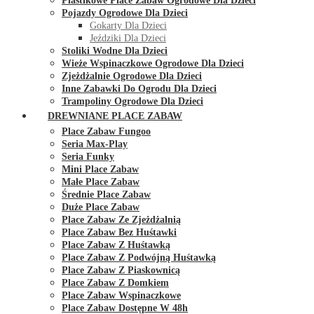
Plastikowe Place Zabaw Ogrodowe Dla Dzieci
Pojazdy Ogrodowe Dla Dzieci
Gokarty Dla Dzieci
Jeździki Dla Dzieci
Stoliki Wodne Dla Dzieci
Wieże Wspinaczkowe Ogrodowe Dla Dzieci
Zjeżdżalnie Ogrodowe Dla Dzieci
Inne Zabawki Do Ogrodu Dla Dzieci
Trampoliny Ogrodowe Dla Dzieci
DREWNIANE PLACE ZABAW
Place Zabaw Fungoo
Seria Max-Play
Seria Funky
Mini Place Zabaw
Małe Place Zabaw
Średnie Place Zabaw
Duże Place Zabaw
Place Zabaw Ze Zjeżdżalnią
Place Zabaw Bez Huśtawki
Place Zabaw Z Huśtawką
Place Zabaw Z Podwójną Huśtawką
Place Zabaw Z Piaskownicą
Place Zabaw Z Domkiem
Place Zabaw Wspinaczkowe
Place Zabaw Dostępne W 48h