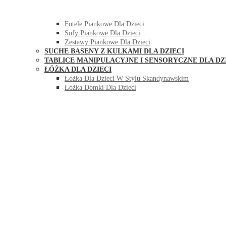
HUŚTAWKI DO POKOJU DLA DZIECI
MEBLE PIANKOWE DLA DZIECI
Fotele Piankowe Dla Dzieci
Sofy Piankowe Dla Dzieci
Zestawy Piankowe Dla Dzieci
SUCHE BASENY Z KULKAMI DLA DZIECI
TABLICE MANIPULACYJNE I SENSORYCZNE DLA DZ
ŁÓŻKA DLA DZIECI
Łóżka Dla Dzieci W Stylu Skandynawskim
Łóżka Domki Dla Dzieci