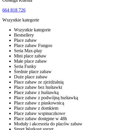
Obsługa Klienta
664 818 726
Wszystkie kategorie
Wszystkie kategorie
Bestsellery
Place zabaw
Place zabaw Fungoo
Seria Max-play
Mini place zabaw
Małe place zabaw
Seria Funky
Średnie place zabaw
Duże place zabaw
Place zabaw ze zjeżdżalnią
Place zabaw bez huśtawki
Place zabaw z huśtawką
Place zabaw z podwójną huśtawką
Place zabaw z piaskownicą
Place zabaw z domkiem
Place zabaw wspinaczkowe
Place zabaw dostępne w 48h
Moduły i akcesoria do placów zabaw
Street Workout sprzęt