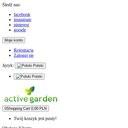
Śledź nas:
facebook
instagram
pinterest
google
Moje konto
Rejestracja
Zaloguj się
Język:
Polski
Polski
0
Shopping Cart
0,00 PLN
Twój koszyk jest pusty!