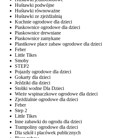
Huśtawki podwójne
Huśtawki równoważne
Huśtawki ze zjeżdżalnią
Kuchnie ogrodowe dla dzieci
Piaskownice ogrodowe dla dzieci
Piaskownice drewniane
Piaskownice zamykane
Plastikowe place zabaw ogrodowe dla dzieci
Feber
Little Tikes
Smoby
STEP2
Pojazdy ogrodowe dla dzieci
Gokarty dla dzieci
Jeździki dla dzieci
Stoliki wodne Dla Dzieci
Wieże wspinaczkowe ogrodowe dla dzieci
Zjeżdżalnie ogrodowe dla dzieci
Feber
Step 2
Little Tikes
Inne zabawki do ogrodu dla dzieci
Trampoliny ogrodowe dla dzieci
Dla szkół i placówek publicznych