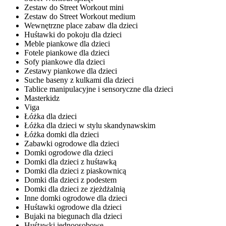
Zestaw do Street Workout mini
Zestaw do Street Workout medium
Wewnętrzne place zabaw dla dzieci
Huśtawki do pokoju dla dzieci
Meble piankowe dla dzieci
Fotele piankowe dla dzieci
Sofy piankowe dla dzieci
Zestawy piankowe dla dzieci
Suche baseny z kulkami dla dzieci
Tablice manipulacyjne i sensoryczne dla dzieci
Masterkidz
Viga
Łóżka dla dzieci
Łóżka dla dzieci w stylu skandynawskim
Łóżka domki dla dzieci
Zabawki ogrodowe dla dzieci
Domki ogrodowe dla dzieci
Domki dla dzieci z huśtawką
Domki dla dzieci z piaskownicą
Domki dla dzieci z podestem
Domki dla dzieci ze zjeżdżalnią
Inne domki ogrodowe dla dzieci
Huśtawki ogrodowe dla dzieci
Bujaki na biegunach dla dzieci
Huśtawki jednoosobowe