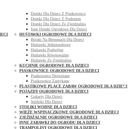
DOMKI OGRODOWE DLA DZIECI
Domki Dla Dzieci Z Huśtawką
Domki Dla Dzieci Z Piaskownicą
Domki Dla Dzieci Z Podestem
Domki Dla Dzieci Ze Zjeżdżalnią
Inne Domki Ogrodowe Dla Dzieci
IECI
HUŚTAWKI OGRODOWE DLA DZIECI
Bujaki Na Biegunach Dla Dzieci
Huśtawki Jednoosobowe
Huśtawki Podwójne
Huśtawki Równoważne
Huśtawki Ze Zjeżdżalnią
KUCHNIE OGRODOWE DLA DZIECI
PIASKOWNICE OGRODOWE DLA DZIECI
Piaskownice Drewniane
Piaskownice Zamykane
PLASTIKOWE PLACE ZABAW OGRODOWE DLA DZIECI
POJAZDY OGRODOWE DLA DZIECI
Gokarty Dla Dzieci
Jeździki Dla Dzieci
STOLIKI WODNE DLA DZIECI
WIEŻE WSPINACZKOWE OGRODOWE DLA DZIECI
ZJEŻDŻALNIE OGRODOWE DLA DZIECI
INNE ZABAWKI DO OGRODU DLA DZIECI
TRAMPOLINY OGRODOWE DLA DZIECI