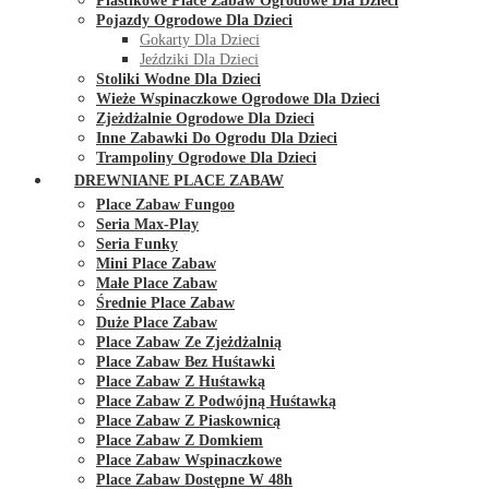
Plastikowe Place Zabaw Ogrodowe Dla Dzieci
Pojazdy Ogrodowe Dla Dzieci
Gokarty Dla Dzieci
Jeździki Dla Dzieci
Stoliki Wodne Dla Dzieci
Wieże Wspinaczkowe Ogrodowe Dla Dzieci
Zjeżdżalnie Ogrodowe Dla Dzieci
Inne Zabawki Do Ogrodu Dla Dzieci
Trampoliny Ogrodowe Dla Dzieci
DREWNIANE PLACE ZABAW
Place Zabaw Fungoo
Seria Max-Play
Seria Funky
Mini Place Zabaw
Małe Place Zabaw
Średnie Place Zabaw
Duże Place Zabaw
Place Zabaw Ze Zjeżdżalnią
Place Zabaw Bez Huśtawki
Place Zabaw Z Huśtawką
Place Zabaw Z Podwójną Huśtawką
Place Zabaw Z Piaskownicą
Place Zabaw Z Domkiem
Place Zabaw Wspinaczkowe
Place Zabaw Dostępne W 48h