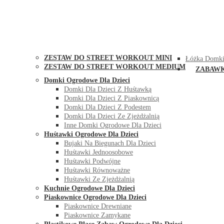
STREET WORKOUT
KONTAK
ZESTAW DO STREET WORKOUT MINI
Łóżka Domki
ZESTAW DO STREET WORKOUT MEDIUM
ZABAW
Domki Ogrodowe Dla Dzieci
Domki Dla Dzieci Z Huśtawką
Domki Dla Dzieci Z Piaskownicą
Domki Dla Dzieci Z Podestem
Domki Dla Dzieci Ze Zjeżdżalnią
Inne Domki Ogrodowe Dla Dzieci
Huśtawki Ogrodowe Dla Dzieci
Bujaki Na Biegunach Dla Dzieci
Huśtawki Jednoosobowe
Huśtawki Podwójne
Huśtawki Równoważne
Huśtawki Ze Zjeżdżalnią
Kuchnie Ogrodowe Dla Dzieci
Piaskownice Ogrodowe Dla Dzieci
Piaskownice Drewniane
Piaskownice Zamykane