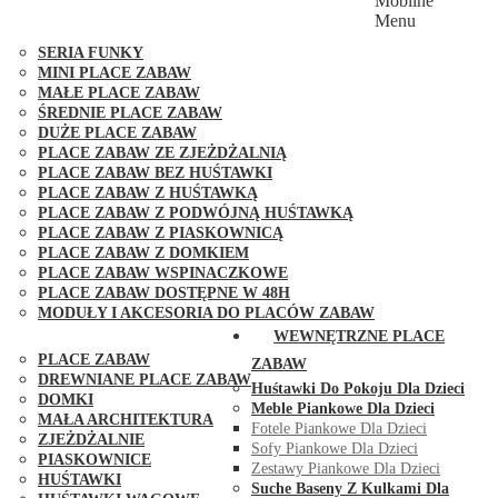
Mobilne
PLACE ZABAW FUNGOO
Menu
SERIA MAX-PLAY
SERIA FUNKY
MINI PLACE ZABAW
MAŁE PLACE ZABAW
ŚREDNIE PLACE ZABAW
DUŻE PLACE ZABAW
PLACE ZABAW ZE ZJEŻDŻALNIĄ
PLACE ZABAW BEZ HUŚTAWKI
PLACE ZABAW Z HUŚTAWKĄ
PLACE ZABAW Z PODWÓJNĄ HUŚTAWKĄ
PLACE ZABAW Z PIASKOWNICĄ
PLACE ZABAW Z DOMKIEM
PLACE ZABAW WSPINACZKOWE
PLACE ZABAW DOSTĘPNE W 48H
MODUŁY I AKCESORIA DO PLACÓW ZABAW
PUBLICZNE
WEWNĘTRZNE PLACE
PLACE ZABAW
ZABAW
DREWNIANE PLACE ZABAW
Huśtawki Do Pokoju Dla Dzieci
DOMKI
Meble Piankowe Dla Dzieci
MAŁA ARCHITEKTURA
Fotele Piankowe Dla Dzieci
ZJEŻDŻALNIE
Sofy Piankowe Dla Dzieci
PIASKOWNICE
Zestawy Piankowe Dla Dzieci
HUŚTAWKI
Suche Baseny Z Kulkami Dla