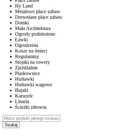
Place zabaw
Hy Land
Metalowe place zabaw
Drewniane place zabaw
Domki
Mała Architektura
Ogrody podniesione
Ławki
Ogrodzenia
Kosze na śmieci
Regulaminy
Stojaki na rowery
Zjeżdżalnie
Piaskownice
Huśtawki
Huśtawki wagowe
Bujaki
Karuzele
Linaria
Ścieżki zdrowia
Szukaj
WEWNĘTRZNE PLACE ZABAW