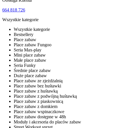
Obsługa Klienta
664 818 726
Wszystkie kategorie
Wszystkie kategorie
Bestsellery
Place zabaw
Place zabaw Fungoo
Seria Max-play
Mini place zabaw
Małe place zabaw
Seria Funky
Średnie place zabaw
Duże place zabaw
Place zabaw ze zjeżdżalnią
Place zabaw bez huśtawki
Place zabaw z huśtawką
Place zabaw z podwójną huśtawką
Place zabaw z piaskownicą
Place zabaw z domkiem
Place zabaw wspinaczkowe
Place zabaw dostępne w 48h
Moduły i akcesoria do placów zabaw
Street Workout sprzęt