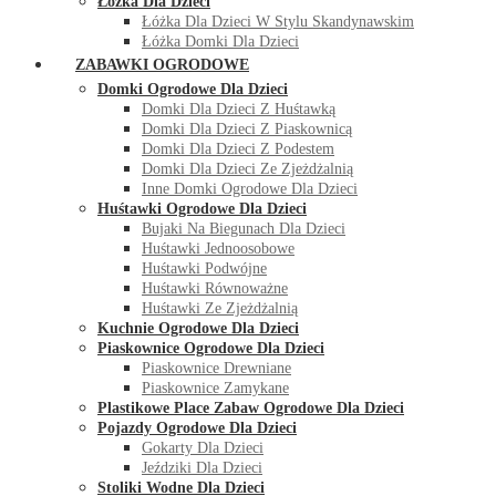
Łóżka Dla Dzieci
Łóżka Dla Dzieci W Stylu Skandynawskim
Łóżka Domki Dla Dzieci
ZABAWKI OGRODOWE
Domki Ogrodowe Dla Dzieci
Domki Dla Dzieci Z Huśtawką
Domki Dla Dzieci Z Piaskownicą
Domki Dla Dzieci Z Podestem
Domki Dla Dzieci Ze Zjeżdżalnią
Inne Domki Ogrodowe Dla Dzieci
Huśtawki Ogrodowe Dla Dzieci
Bujaki Na Biegunach Dla Dzieci
Huśtawki Jednoosobowe
Huśtawki Podwójne
Huśtawki Równoważne
Huśtawki Ze Zjeżdżalnią
Kuchnie Ogrodowe Dla Dzieci
Piaskownice Ogrodowe Dla Dzieci
Piaskownice Drewniane
Piaskownice Zamykane
Plastikowe Place Zabaw Ogrodowe Dla Dzieci
Pojazdy Ogrodowe Dla Dzieci
Gokarty Dla Dzieci
Jeździki Dla Dzieci
Stoliki Wodne Dla Dzieci