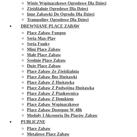
Wieże Wspinaczkowe Ogrodowe Dla Dzieci
Zjeżdżalnie Ogrodowe Dla Dzieci
Inne Zabawki Do Ogrodu Dla Dzieci
Trampoliny Ogrodowe Dla Dzieci
DREWNIANE PLACE ZABAW
Place Zabaw Fungoo
Seria Max-Play
Seria Funky
Mini Place Zabaw
Małe Place Zabaw
Średnie Place Zabaw
Duże Place Zabaw
Place Zabaw Ze Zjeżdżalnią
Place Zabaw Bez Huśtawki
Place Zabaw Z Huśtawką
Place Zabaw Z Podwójną Huśtawką
Place Zabaw Z Piaskownicą
Place Zabaw Z Domkiem
Place Zabaw Wspinaczkowe
Place Zabaw Dostępne W 48h
Moduły I Akcesoria Do Placów Zabaw
PUBLICZNE
Place Zabaw
Metalowe Place Zabaw