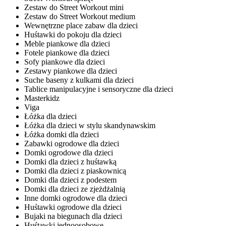
Zestaw do Street Workout mini
Zestaw do Street Workout medium
Wewnętrzne place zabaw dla dzieci
Huśtawki do pokoju dla dzieci
Meble piankowe dla dzieci
Fotele piankowe dla dzieci
Sofy piankowe dla dzieci
Zestawy piankowe dla dzieci
Suche baseny z kulkami dla dzieci
Tablice manipulacyjne i sensoryczne dla dzieci
Masterkidz
Viga
Łóżka dla dzieci
Łóżka dla dzieci w stylu skandynawskim
Łóżka domki dla dzieci
Zabawki ogrodowe dla dzieci
Domki ogrodowe dla dzieci
Domki dla dzieci z huśtawką
Domki dla dzieci z piaskownicą
Domki dla dzieci z podestem
Domki dla dzieci ze zjeżdżalnią
Inne domki ogrodowe dla dzieci
Huśtawki ogrodowe dla dzieci
Bujaki na biegunach dla dzieci
Huśtawki jednoosobowe