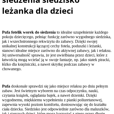
leżanka dla dzieci
Pufa fotelik worek do siedzenia
to idealne uzupełnienie każdego
pokoju dziecięcego, pełniąc funkcję zarówno wygodnego siedziska,
jak i wszechstronnego rekwizytu do zabawy. Dzięki swojej
unikalnej konstrukcji łączącej cechy fotela, poduszki i leżanki,
stanowi idealne miejsce zarówno do aktywnej zabawy, jak i relaksu.
Jej uniwersalność sprawia, że jest uwielbiana przez dzieci, które z
łatwością mogą wcielać ją w swoje fantazje, np. jako statek piracki,
łóżko dla księżniczki, a nawet skrytkę podczas zabawy w
chowanego.
Pufa
doskonale sprawdzi się jako miejsce relaksu po dniu pełnym
zabaw. Jest świetnym wyborem na czas odpoczynku, nauki,
czytania książek, oglądania bajek, a nawet drzemki. Dzięki
wygodnemu, miękkiemu wypełnieniu z pianki poliuretanowej,
zapewnia wysoki poziom komfortu, dostosowując się do kształtu
ciała dziecka. Siedzisko jest odpowiednie zarówno dla maluszków,
jak i starszych dzieci, które mogą korzystać z niego przez długie