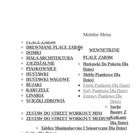
PLACE ZABAW Z PODWÓJNĄ HUŚTAWKĄ
PLACE ZABAW Z PIASKOWNICĄ
PLACE ZABAW Z DOMKIEM
PLACE ZABAW WSPINACZKOWE
PLACE ZABAW DOSTĘPNE W 48H
MODUŁY I AKCESORIA DO PLACÓW ZABAW
Mobilne Menu
PUBLICZNE
PLACE ZABAW
DREWNIANE PLACE ZABAW
WEWNĘTRZNE
DOMKI
PLACE ZABAW
MAŁA ARCHITEKTURA
ZJEŻDŻALNIE
Huśtawki Do Pokoju Dla
PIASKOWNICE
Dzieci
HUŚTAWKI
Meble Piankowe Dla
HUŚTAWKI WAGOWE
Dzieci
BUJAKI
Fotele Piankowe Dla Dzieci
KARUZELE
Sofy Piankowe Dla Dzieci
LINARIA
Zestawy Piankowe Dla
ŚCIEŻKI ZDROWIA
Dzieci
STREET WORKOUT
Suche
Baseny Z
ZESTAW DO STREET WORKOUT MINI
Kulkami
ZESTAW DO STREET WORKOUT MEDIUM
Dla Dzieci
KONTAKT
Tablice Manipulacyjne I Sensoryczne Dla Dzieci