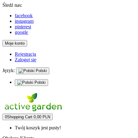
Śledź nas:
facebook
instagram
pinterest
google
Moje konto
Rejestracja
Zaloguj się
Język:
Polski
Polski
0
Shopping Cart
0,00 PLN
Twój koszyk jest pusty!