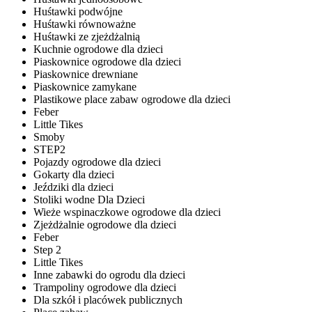
Huśtawki podwójne
Huśtawki równoważne
Huśtawki ze zjeżdżalnią
Kuchnie ogrodowe dla dzieci
Piaskownice ogrodowe dla dzieci
Piaskownice drewniane
Piaskownice zamykane
Plastikowe place zabaw ogrodowe dla dzieci
Feber
Little Tikes
Smoby
STEP2
Pojazdy ogrodowe dla dzieci
Gokarty dla dzieci
Jeździki dla dzieci
Stoliki wodne Dla Dzieci
Wieże wspinaczkowe ogrodowe dla dzieci
Zjeżdżalnie ogrodowe dla dzieci
Feber
Step 2
Little Tikes
Inne zabawki do ogrodu dla dzieci
Trampoliny ogrodowe dla dzieci
Dla szkół i placówek publicznych