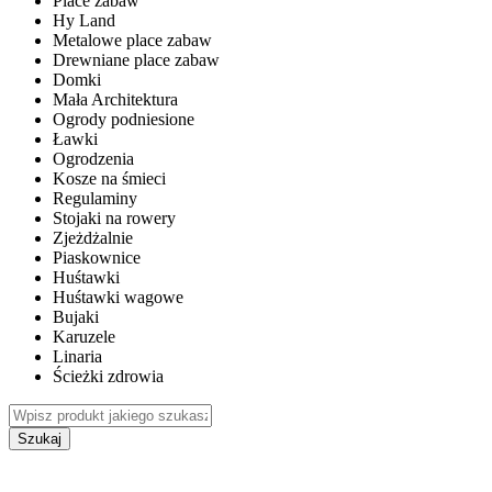
Place zabaw
Hy Land
Metalowe place zabaw
Drewniane place zabaw
Domki
Mała Architektura
Ogrody podniesione
Ławki
Ogrodzenia
Kosze na śmieci
Regulaminy
Stojaki na rowery
Zjeżdżalnie
Piaskownice
Huśtawki
Huśtawki wagowe
Bujaki
Karuzele
Linaria
Ścieżki zdrowia
Szukaj
WEWNĘTRZNE PLACE ZABAW