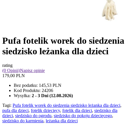
Pufa fotelik worek do siedzenia
siedzisko leżanka dla dzieci
rating
(0 Opinii)
Napisz opinię
179,00 PLN
Bez podatku:
145,53 PLN
Kod Produktu:
24206
Wysyłka:
2 - 3 Dni (12.08.2026)
Tagi:
Pufa fotelik worek do siedzenia siedzisko leżanka dla dzieci
,
pufa dla dzieci
,
fotelik dziecięcy
,
fotelik dla dzieci
,
siedzisko dla
dzieci
,
siedzisko do ogrodu
,
siedzisko do pokoju dziecięcego
,
siedzisko do karmienia
,
leżanka dla dzieci