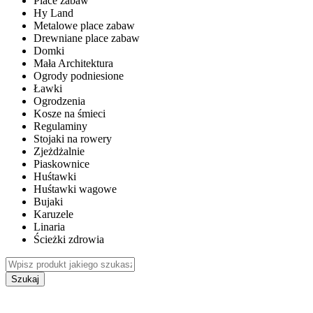
Place zabaw
Hy Land
Metalowe place zabaw
Drewniane place zabaw
Domki
Mała Architektura
Ogrody podniesione
Ławki
Ogrodzenia
Kosze na śmieci
Regulaminy
Stojaki na rowery
Zjeżdżalnie
Piaskownice
Huśtawki
Huśtawki wagowe
Bujaki
Karuzele
Linaria
Ścieżki zdrowia
Szukaj
WEWNĘTRZNE PLACE ZABAW