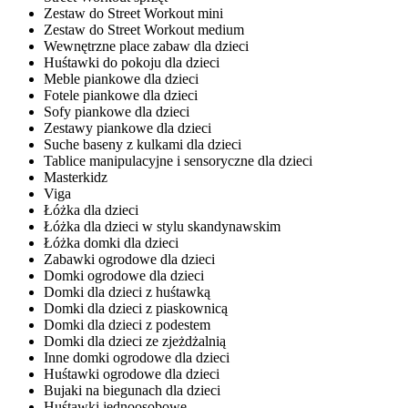
Zestaw do Street Workout mini
Zestaw do Street Workout medium
Wewnętrzne place zabaw dla dzieci
Huśtawki do pokoju dla dzieci
Meble piankowe dla dzieci
Fotele piankowe dla dzieci
Sofy piankowe dla dzieci
Zestawy piankowe dla dzieci
Suche baseny z kulkami dla dzieci
Tablice manipulacyjne i sensoryczne dla dzieci
Masterkidz
Viga
Łóżka dla dzieci
Łóżka dla dzieci w stylu skandynawskim
Łóżka domki dla dzieci
Zabawki ogrodowe dla dzieci
Domki ogrodowe dla dzieci
Domki dla dzieci z huśtawką
Domki dla dzieci z piaskownicą
Domki dla dzieci z podestem
Domki dla dzieci ze zjeżdżalnią
Inne domki ogrodowe dla dzieci
Huśtawki ogrodowe dla dzieci
Bujaki na biegunach dla dzieci
Huśtawki jednoosobowe