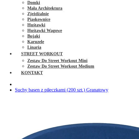
Domki
Mała Architektura
Zjeżdżalnie
Piaskownice
Huśtawki
Huśtawki Wagowe
Bujaki
Karuzele
Linaria
STREET WORKOUT
Zestaw Do Street Workout Mini
Zestaw Do Street Workout Medium
KONTAKT
Suchy basen z piłeczkami (200 szt.) Granatowy