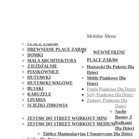
PLACE ZABAW Z PODWÓJNĄ HUŚTAWKĄ
PLACE ZABAW Z PIASKOWNICĄ
PLACE ZABAW Z DOMKIEM
PLACE ZABAW WSPINACZKOWE
PLACE ZABAW DOSTĘPNE W 48H
MODUŁY I AKCESORIA DO PLACÓW ZABAW
Mobilne Menu
PUBLICZNE
PLACE ZABAW
DREWNIANE PLACE ZABAW
WEWNĘTRZNE
DOMKI
PLACE ZABAW
MAŁA ARCHITEKTURA
ZJEŻDŻALNIE
Huśtawki Do Pokoju Dla
PIASKOWNICE
Dzieci
HUŚTAWKI
Meble Piankowe Dla
HUŚTAWKI WAGOWE
Dzieci
BUJAKI
Fotele Piankowe Dla Dzieci
KARUZELE
Sofy Piankowe Dla Dzieci
LINARIA
Zestawy Piankowe Dla
ŚCIEŻKI ZDROWIA
Dzieci
STREET WORKOUT
Suche
Baseny Z
ZESTAW DO STREET WORKOUT MINI
Kulkami
ZESTAW DO STREET WORKOUT MEDIUM
Dla Dzieci
KONTAKT
Tablice Manipulacyjne I Sensoryczne Dla Dzieci