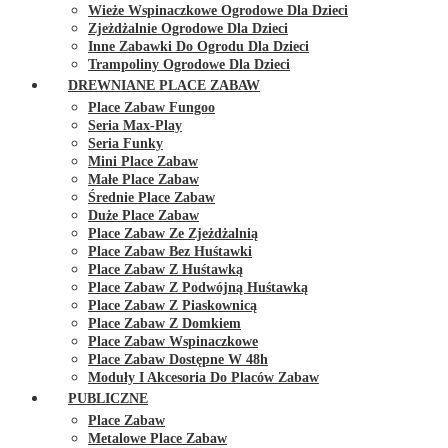
Wieże Wspinaczkowe Ogrodowe Dla Dzieci
Zjeżdżalnie Ogrodowe Dla Dzieci
Inne Zabawki Do Ogrodu Dla Dzieci
Trampoliny Ogrodowe Dla Dzieci
DREWNIANE PLACE ZABAW
Place Zabaw Fungoo
Seria Max-Play
Seria Funky
Mini Place Zabaw
Małe Place Zabaw
Średnie Place Zabaw
Duże Place Zabaw
Place Zabaw Ze Zjeżdżalnią
Place Zabaw Bez Huśtawki
Place Zabaw Z Huśtawką
Place Zabaw Z Podwójną Huśtawką
Place Zabaw Z Piaskownicą
Place Zabaw Z Domkiem
Place Zabaw Wspinaczkowe
Place Zabaw Dostępne W 48h
Moduły I Akcesoria Do Placów Zabaw
PUBLICZNE
Place Zabaw
Metalowe Place Zabaw