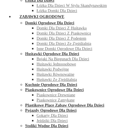
Łóżka Dla Dzieci
Łóżka Dla Dzieci W Stylu Skandynawskim
Łóżka Domki Dla Dzieci
ZABAWKI OGRODOWE
Domki Ogrodowe Dla Dzieci
Domki Dla Dzieci Z Huśtawką
Domki Dla Dzieci Z Piaskownicą
Domki Dla Dzieci Z Podestem
Domki Dla Dzieci Ze Zjeżdżalnią
Inne Domki Ogrodowe Dla Dzieci
Huśtawki Ogrodowe Dla Dzieci
Bujaki Na Biegunach Dla Dzieci
Huśtawki Jednoosobowe
Huśtawki Podwójne
Huśtawki Równoważne
Huśtawki Ze Zjeżdżalnią
Kuchnie Ogrodowe Dla Dzieci
Piaskownice Ogrodowe Dla Dzieci
Piaskownice Drewniane
Piaskownice Zamykane
Plastikowe Place Zabaw Ogrodowe Dla Dzieci
Pojazdy Ogrodowe Dla Dzieci
Gokarty Dla Dzieci
Jeździki Dla Dzieci
Stoliki Wodne Dla Dzieci