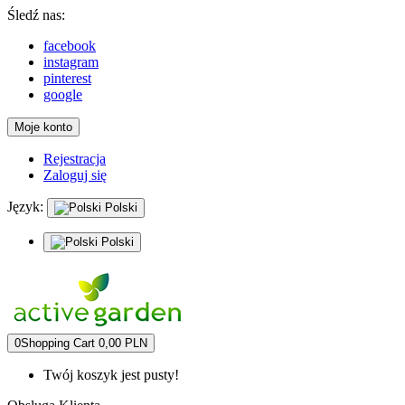
Śledź nas:
facebook
instagram
pinterest
google
Moje konto
Rejestracja
Zaloguj się
Język:
Polski
Polski
0
Shopping Cart
0,00 PLN
Twój koszyk jest pusty!