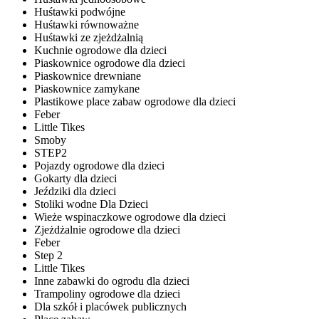
Huśtawki podwójne
Huśtawki równoważne
Huśtawki ze zjeżdżalnią
Kuchnie ogrodowe dla dzieci
Piaskownice ogrodowe dla dzieci
Piaskownice drewniane
Piaskownice zamykane
Plastikowe place zabaw ogrodowe dla dzieci
Feber
Little Tikes
Smoby
STEP2
Pojazdy ogrodowe dla dzieci
Gokarty dla dzieci
Jeździki dla dzieci
Stoliki wodne Dla Dzieci
Wieże wspinaczkowe ogrodowe dla dzieci
Zjeżdżalnie ogrodowe dla dzieci
Feber
Step 2
Little Tikes
Inne zabawki do ogrodu dla dzieci
Trampoliny ogrodowe dla dzieci
Dla szkół i placówek publicznych