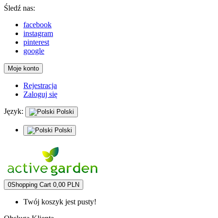
Śledź nas:
facebook
instagram
pinterest
google
Moje konto
Rejestracja
Zaloguj się
Język:
Polski
Polski
0
Shopping Cart
0,00 PLN
Twój koszyk jest pusty!