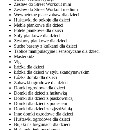
Zestaw do Street Workout mini
Zestaw do Street Workout medium
Wewnętrzne place zabaw dla dzieci
Huśtawki do pokoju dla dzieci
Meble piankowe dla dzieci
Fotele piankowe dla dzieci
Sofy piankowe dla dzieci
Zestawy piankowe dla dzieci
Suche baseny z kulkami dla dzieci
Tablice manipulacyjne i sensoryczne dla dzieci
Masterkidz
Viga
Łóżka dla dzieci
Łóżka dla dzieci w stylu skandynawskim
Łóżka domki dla dzieci
Zabawki ogrodowe dla dzieci
Domki ogrodowe dla dzieci
Domki dla dzieci z huśtawką
Domki dla dzieci z piaskownicą
Domki dla dzieci z podestem
Domki dla dzieci ze zjeżdżalnią
Inne domki ogrodowe dla dzieci
Huśtawki ogrodowe dla dzieci
Bujaki na biegunach dla dzieci
Huśtawki jednoosobowe