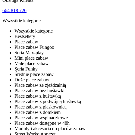
Obsługa Klienta
664 818 726
Wszystkie kategorie
Wszystkie kategorie
Bestsellery
Place zabaw
Place zabaw Fungoo
Seria Max-play
Mini place zabaw
Małe place zabaw
Seria Funky
Średnie place zabaw
Duże place zabaw
Place zabaw ze zjeżdżalnią
Place zabaw bez huśtawki
Place zabaw z huśtawką
Place zabaw z podwójną huśtawką
Place zabaw z piaskownicą
Place zabaw z domkiem
Place zabaw wspinaczkowe
Place zabaw dostępne w 48h
Moduły i akcesoria do placów zabaw
Street Workout sprzęt