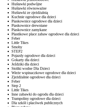
Huśtawki podwójne
Huśtawki równoważne
Huśtawki ze zjeżdżalnią
Kuchnie ogrodowe dla dzieci
Piaskownice ogrodowe dla dzieci
Piaskownice drewniane
Piaskownice zamykane
Plastikowe place zabaw ogrodowe dla dzieci
Feber
Little Tikes
Smoby
STEP2
Pojazdy ogrodowe dla dzieci
Gokarty dla dzieci
Jeździki dla dzieci
Stoliki wodne Dla Dzieci
Wieże wspinaczkowe ogrodowe dla dzieci
Zjeżdżalnie ogrodowe dla dzieci
Feber
Step 2
Little Tikes
Inne zabawki do ogrodu dla dzieci
Trampoliny ogrodowe dla dzieci
Dla szkół i placówek publicznych