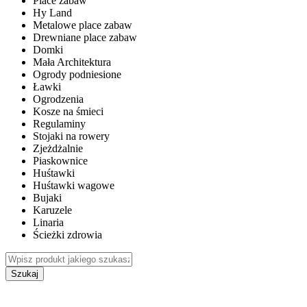
Place zabaw
Hy Land
Metalowe place zabaw
Drewniane place zabaw
Domki
Mała Architektura
Ogrody podniesione
Ławki
Ogrodzenia
Kosze na śmieci
Regulaminy
Stojaki na rowery
Zjeżdżalnie
Piaskownice
Huśtawki
Huśtawki wagowe
Bujaki
Karuzele
Linaria
Ścieżki zdrowia
Szukaj
WEWNĘTRZNE PLACE ZABAW