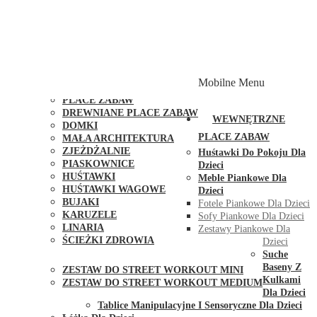
PLACE ZABAW Z PODWÓJNĄ HUŚTAWKĄ
PLACE ZABAW Z PIASKOWNICĄ
PLACE ZABAW Z DOMKIEM
PLACE ZABAW WSPINACZKOWE
PLACE ZABAW DOSTĘPNE W 48H
MODUŁY I AKCESORIA DO PLACÓW ZABAW
Mobilne Menu
PUBLICZNE
PLACE ZABAW
DREWNIANE PLACE ZABAW
WEWNĘTRZNE
DOMKI
PLACE ZABAW
MAŁA ARCHITEKTURA
ZJEŻDŻALNIE
Huśtawki Do Pokoju Dla
PIASKOWNICE
Dzieci
HUŚTAWKI
Meble Piankowe Dla
HUŚTAWKI WAGOWE
Dzieci
BUJAKI
Fotele Piankowe Dla Dzieci
KARUZELE
Sofy Piankowe Dla Dzieci
LINARIA
Zestawy Piankowe Dla
ŚCIEŻKI ZDROWIA
Dzieci
STREET WORKOUT
Suche
Baseny Z
ZESTAW DO STREET WORKOUT MINI
Kulkami
ZESTAW DO STREET WORKOUT MEDIUM
Dla Dzieci
KONTAKT
Tablice Manipulacyjne I Sensoryczne Dla Dzieci