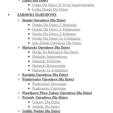
Łóżka Dla Dzieci
Łóżka Dla Dzieci W Stylu Skandynawskim
Łóżka Domki Dla Dzieci
ZABAWKI OGRODOWE
Domki Ogrodowe Dla Dzieci
Domki Dla Dzieci Z Huśtawką
Domki Dla Dzieci Z Piaskownicą
Domki Dla Dzieci Z Podestem
Domki Dla Dzieci Ze Zjeżdżalnią
Inne Domki Ogrodowe Dla Dzieci
Huśtawki Ogrodowe Dla Dzieci
Bujaki Na Biegunach Dla Dzieci
Huśtawki Jednoosobowe
Huśtawki Podwójne
Huśtawki Równoważne
Huśtawki Ze Zjeżdżalnią
Kuchnie Ogrodowe Dla Dzieci
Piaskownice Ogrodowe Dla Dzieci
Piaskownice Drewniane
Piaskownice Zamykane
Plastikowe Place Zabaw Ogrodowe Dla Dzieci
Pojazdy Ogrodowe Dla Dzieci
Gokarty Dla Dzieci
Jeździki Dla Dzieci
Stoliki Wodne Dla Dzieci