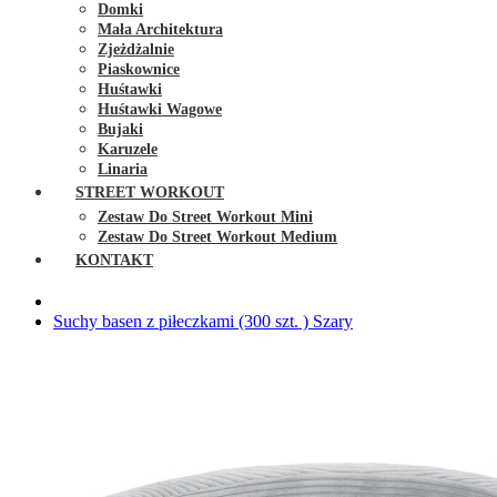
Domki
Mała Architektura
Zjeżdżalnie
Piaskownice
Huśtawki
Huśtawki Wagowe
Bujaki
Karuzele
Linaria
STREET WORKOUT
Zestaw Do Street Workout Mini
Zestaw Do Street Workout Medium
KONTAKT
Suchy basen z piłeczkami (300 szt. ) Szary