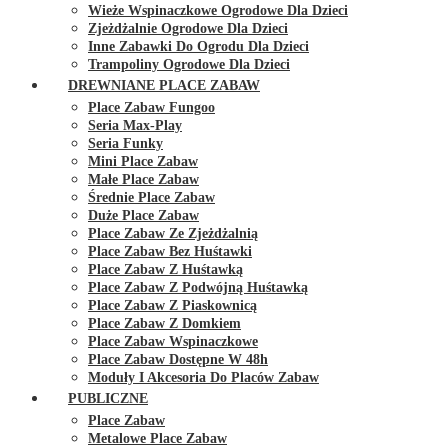
Wieże Wspinaczkowe Ogrodowe Dla Dzieci
Zjeżdżalnie Ogrodowe Dla Dzieci
Inne Zabawki Do Ogrodu Dla Dzieci
Trampoliny Ogrodowe Dla Dzieci
DREWNIANE PLACE ZABAW
Place Zabaw Fungoo
Seria Max-Play
Seria Funky
Mini Place Zabaw
Małe Place Zabaw
Średnie Place Zabaw
Duże Place Zabaw
Place Zabaw Ze Zjeżdżalnią
Place Zabaw Bez Huśtawki
Place Zabaw Z Huśtawką
Place Zabaw Z Podwójną Huśtawką
Place Zabaw Z Piaskownicą
Place Zabaw Z Domkiem
Place Zabaw Wspinaczkowe
Place Zabaw Dostępne W 48h
Moduły I Akcesoria Do Placów Zabaw
PUBLICZNE
Place Zabaw
Metalowe Place Zabaw