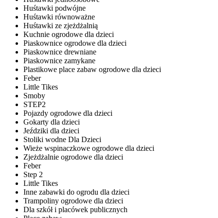
Huśtawki podwójne
Huśtawki równoważne
Huśtawki ze zjeżdżalnią
Kuchnie ogrodowe dla dzieci
Piaskownice ogrodowe dla dzieci
Piaskownice drewniane
Piaskownice zamykane
Plastikowe place zabaw ogrodowe dla dzieci
Feber
Little Tikes
Smoby
STEP2
Pojazdy ogrodowe dla dzieci
Gokarty dla dzieci
Jeździki dla dzieci
Stoliki wodne Dla Dzieci
Wieże wspinaczkowe ogrodowe dla dzieci
Zjeżdżalnie ogrodowe dla dzieci
Feber
Step 2
Little Tikes
Inne zabawki do ogrodu dla dzieci
Trampoliny ogrodowe dla dzieci
Dla szkół i placówek publicznych