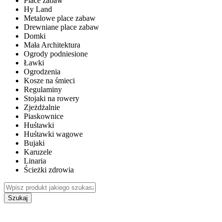
Place zabaw
Hy Land
Metalowe place zabaw
Drewniane place zabaw
Domki
Mała Architektura
Ogrody podniesione
Ławki
Ogrodzenia
Kosze na śmieci
Regulaminy
Stojaki na rowery
Zjeżdżalnie
Piaskownice
Huśtawki
Huśtawki wagowe
Bujaki
Karuzele
Linaria
Ścieżki zdrowia
Szukaj
WEWNĘTRZNE PLACE ZABAW