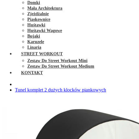
Domki
Mała Architektura
Zjeżdżalnie
Piaskownice
Huśtawki
Huśtawki Wagowe
Bujaki
Karuzele
Linaria
STREET WORKOUT
Zestaw Do Street Workout Mini
Zestaw Do Street Workout Medium
KONTAKT
Tunel komplet 2 dużych klocków piankowych