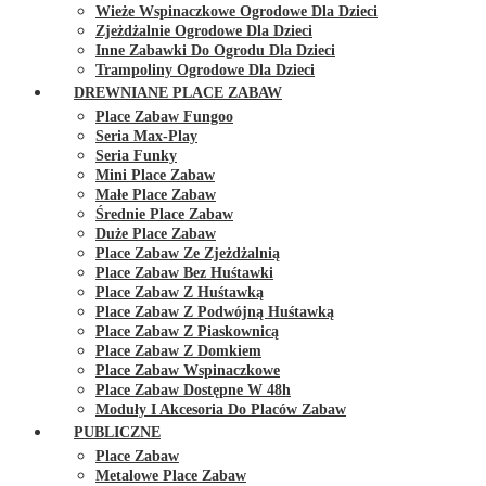
Wieże Wspinaczkowe Ogrodowe Dla Dzieci
Zjeżdżalnie Ogrodowe Dla Dzieci
Inne Zabawki Do Ogrodu Dla Dzieci
Trampoliny Ogrodowe Dla Dzieci
DREWNIANE PLACE ZABAW
Place Zabaw Fungoo
Seria Max-Play
Seria Funky
Mini Place Zabaw
Małe Place Zabaw
Średnie Place Zabaw
Duże Place Zabaw
Place Zabaw Ze Zjeżdżalnią
Place Zabaw Bez Huśtawki
Place Zabaw Z Huśtawką
Place Zabaw Z Podwójną Huśtawką
Place Zabaw Z Piaskownicą
Place Zabaw Z Domkiem
Place Zabaw Wspinaczkowe
Place Zabaw Dostępne W 48h
Moduły I Akcesoria Do Placów Zabaw
PUBLICZNE
Place Zabaw
Metalowe Place Zabaw