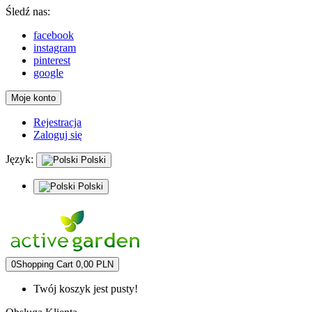
Śledź nas:
facebook
instagram
pinterest
google
Moje konto
Rejestracja
Zaloguj się
Język:
Polski
Polski
0
Shopping Cart
0,00 PLN
Twój koszyk jest pusty!