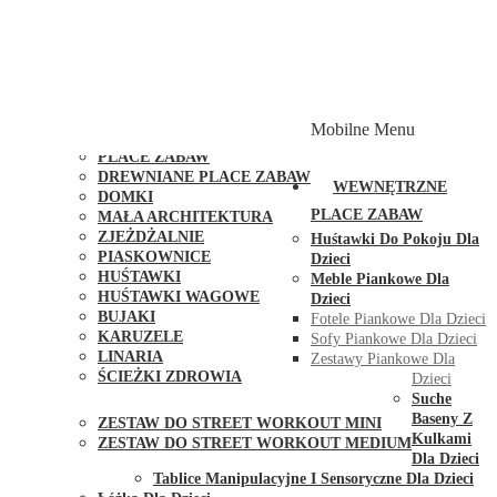
PLACE ZABAW Z PODWÓJNĄ HUŚTAWKĄ
PLACE ZABAW Z PIASKOWNICĄ
PLACE ZABAW Z DOMKIEM
PLACE ZABAW WSPINACZKOWE
PLACE ZABAW DOSTĘPNE W 48H
MODUŁY I AKCESORIA DO PLACÓW ZABAW
Mobilne Menu
PUBLICZNE
PLACE ZABAW
DREWNIANE PLACE ZABAW
WEWNĘTRZNE
DOMKI
PLACE ZABAW
MAŁA ARCHITEKTURA
ZJEŻDŻALNIE
Huśtawki Do Pokoju Dla
PIASKOWNICE
Dzieci
HUŚTAWKI
Meble Piankowe Dla
HUŚTAWKI WAGOWE
Dzieci
BUJAKI
Fotele Piankowe Dla Dzieci
KARUZELE
Sofy Piankowe Dla Dzieci
LINARIA
Zestawy Piankowe Dla
ŚCIEŻKI ZDROWIA
Dzieci
STREET WORKOUT
Suche
Baseny Z
ZESTAW DO STREET WORKOUT MINI
Kulkami
ZESTAW DO STREET WORKOUT MEDIUM
Dla Dzieci
KONTAKT
Tablice Manipulacyjne I Sensoryczne Dla Dzieci