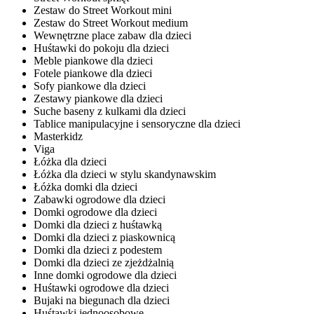
Zestaw do Street Workout mini
Zestaw do Street Workout medium
Wewnętrzne place zabaw dla dzieci
Huśtawki do pokoju dla dzieci
Meble piankowe dla dzieci
Fotele piankowe dla dzieci
Sofy piankowe dla dzieci
Zestawy piankowe dla dzieci
Suche baseny z kulkami dla dzieci
Tablice manipulacyjne i sensoryczne dla dzieci
Masterkidz
Viga
Łóżka dla dzieci
Łóżka dla dzieci w stylu skandynawskim
Łóżka domki dla dzieci
Zabawki ogrodowe dla dzieci
Domki ogrodowe dla dzieci
Domki dla dzieci z huśtawką
Domki dla dzieci z piaskownicą
Domki dla dzieci z podestem
Domki dla dzieci ze zjeżdżalnią
Inne domki ogrodowe dla dzieci
Huśtawki ogrodowe dla dzieci
Bujaki na biegunach dla dzieci
Huśtawki jednoosobowe