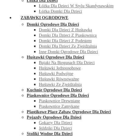
Łóżka Dla Dzieci
Łóżka Dla Dzieci W Stylu Skandynawskim
Łóżka Domki Dla Dzieci
ZABAWKI OGRODOWE
Domki Ogrodowe Dla Dzieci
Domki Dla Dzieci Z Huśtawką
Domki Dla Dzieci Z Piaskownicą
Domki Dla Dzieci Z Podestem
Domki Dla Dzieci Ze Zjeżdżalnią
Inne Domki Ogrodowe Dla Dzieci
Huśtawki Ogrodowe Dla Dzieci
Bujaki Na Biegunach Dla Dzieci
Huśtawki Jednoosobowe
Huśtawki Podwójne
Huśtawki Równoważne
Huśtawki Ze Zjeżdżalnią
Kuchnie Ogrodowe Dla Dzieci
Piaskownice Ogrodowe Dla Dzieci
Piaskownice Drewniane
Piaskownice Zamykane
Plastikowe Place Zabaw Ogrodowe Dla Dzieci
Pojazdy Ogrodowe Dla Dzieci
Gokarty Dla Dzieci
Jeździki Dla Dzieci
Stoliki Wodne Dla Dzieci