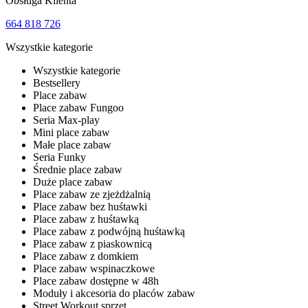
Obsługa Klienta
664 818 726
Wszystkie kategorie
Wszystkie kategorie
Bestsellery
Place zabaw
Place zabaw Fungoo
Seria Max-play
Mini place zabaw
Małe place zabaw
Seria Funky
Średnie place zabaw
Duże place zabaw
Place zabaw ze zjeżdżalnią
Place zabaw bez huśtawki
Place zabaw z huśtawką
Place zabaw z podwójną huśtawką
Place zabaw z piaskownicą
Place zabaw z domkiem
Place zabaw wspinaczkowe
Place zabaw dostępne w 48h
Moduły i akcesoria do placów zabaw
Street Workout sprzęt