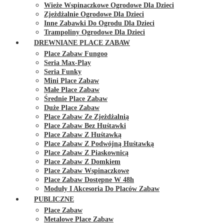
Wieże Wspinaczkowe Ogrodowe Dla Dzieci
Zjeżdżalnie Ogrodowe Dla Dzieci
Inne Zabawki Do Ogrodu Dla Dzieci
Trampoliny Ogrodowe Dla Dzieci
DREWNIANE PLACE ZABAW
Place Zabaw Fungoo
Seria Max-Play
Seria Funky
Mini Place Zabaw
Małe Place Zabaw
Średnie Place Zabaw
Duże Place Zabaw
Place Zabaw Ze Zjeżdżalnią
Place Zabaw Bez Huśtawki
Place Zabaw Z Huśtawką
Place Zabaw Z Podwójną Huśtawką
Place Zabaw Z Piaskownicą
Place Zabaw Z Domkiem
Place Zabaw Wspinaczkowe
Place Zabaw Dostępne W 48h
Moduły I Akcesoria Do Placów Zabaw
PUBLICZNE
Place Zabaw
Metalowe Place Zabaw