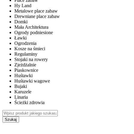
Place zabaw
Hy Land
Metalowe place zabaw
Drewniane place zabaw
Domki
Mała Architektura
Ogrody podniesione
Ławki
Ogrodzenia
Kosze na śmieci
Regulaminy
Stojaki na rowery
Zjeżdżalnie
Piaskownice
Huśtawki
Huśtawki wagowe
Bujaki
Karuzele
Linaria
Ścieżki zdrowia
Szukaj
WEWNĘTRZNE PLACE ZABAW