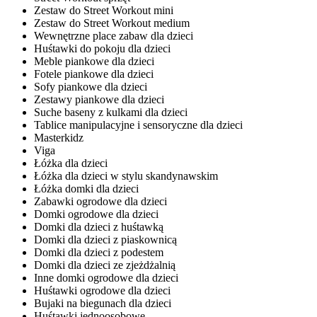
Zestaw do Street Workout mini
Zestaw do Street Workout medium
Wewnętrzne place zabaw dla dzieci
Huśtawki do pokoju dla dzieci
Meble piankowe dla dzieci
Fotele piankowe dla dzieci
Sofy piankowe dla dzieci
Zestawy piankowe dla dzieci
Suche baseny z kulkami dla dzieci
Tablice manipulacyjne i sensoryczne dla dzieci
Masterkidz
Viga
Łóżka dla dzieci
Łóżka dla dzieci w stylu skandynawskim
Łóżka domki dla dzieci
Zabawki ogrodowe dla dzieci
Domki ogrodowe dla dzieci
Domki dla dzieci z huśtawką
Domki dla dzieci z piaskownicą
Domki dla dzieci z podestem
Domki dla dzieci ze zjeżdżalnią
Inne domki ogrodowe dla dzieci
Huśtawki ogrodowe dla dzieci
Bujaki na biegunach dla dzieci
Huśtawki jednoosobowe