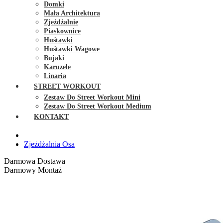
Domki
Mała Architektura
Zjeżdżalnie
Piaskownice
Huśtawki
Huśtawki Wagowe
Bujaki
Karuzele
Linaria
STREET WORKOUT
Zestaw Do Street Workout Mini
Zestaw Do Street Workout Medium
KONTAKT
Zjeżdżalnia Osa
Darmowa Dostawa
Darmowy Montaż