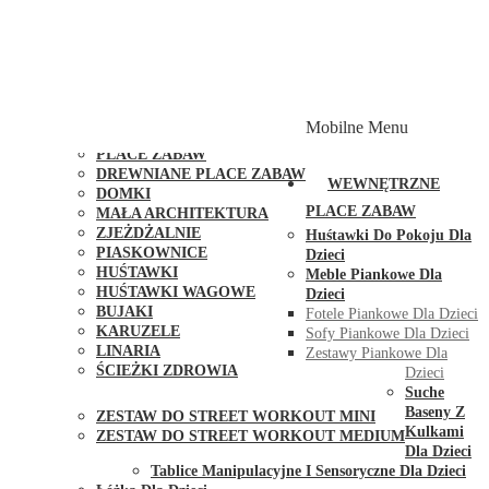
PLACE ZABAW Z PODWÓJNĄ HUŚTAWKĄ
PLACE ZABAW Z PIASKOWNICĄ
PLACE ZABAW Z DOMKIEM
PLACE ZABAW WSPINACZKOWE
PLACE ZABAW DOSTĘPNE W 48H
MODUŁY I AKCESORIA DO PLACÓW ZABAW
Mobilne Menu
PUBLICZNE
PLACE ZABAW
DREWNIANE PLACE ZABAW
WEWNĘTRZNE
DOMKI
PLACE ZABAW
MAŁA ARCHITEKTURA
ZJEŻDŻALNIE
Huśtawki Do Pokoju Dla
PIASKOWNICE
Dzieci
HUŚTAWKI
Meble Piankowe Dla
HUŚTAWKI WAGOWE
Dzieci
BUJAKI
Fotele Piankowe Dla Dzieci
KARUZELE
Sofy Piankowe Dla Dzieci
LINARIA
Zestawy Piankowe Dla
ŚCIEŻKI ZDROWIA
Dzieci
STREET WORKOUT
Suche
Baseny Z
ZESTAW DO STREET WORKOUT MINI
Kulkami
ZESTAW DO STREET WORKOUT MEDIUM
Dla Dzieci
KONTAKT
Tablice Manipulacyjne I Sensoryczne Dla Dzieci