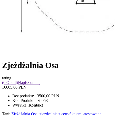
Zjeżdżalnia Osa
rating
(0 Opinii)
Napisz opinię
16605,00 PLN
Bez podatku:
13500,00 PLN
Kod Produktu:
zt-053
Wysyłka:
Kontakt
Tagi:
Zjeżdżalnia Osa
,
zjeżdżalnia z certyfikatem
,
atestowana