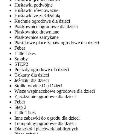
Huśtawki podwójne
Huśtawki równoważne
Huśtawki ze zjeżdżalnią
Kuchnie ogrodowe dla dzieci
Piaskownice ogrodowe dla dzieci
Piaskownice drewniane
Piaskownice zamykane
Plastikowe place zabaw ogrodowe dla dzieci
Feber
Little Tikes
Smoby
STEP2
Pojazdy ogrodowe dla dzieci
Gokarty dla dzieci
Jeździki dla dzieci
Stoliki wodne Dla Dzieci
Wieże wspinaczkowe ogrodowe dla dzieci
Zjeżdżalnie ogrodowe dla dzieci
Feber
Step 2
Little Tikes
Inne zabawki do ogrodu dla dzieci
Trampoliny ogrodowe dla dzieci
Dla szkół i placówek publicznych