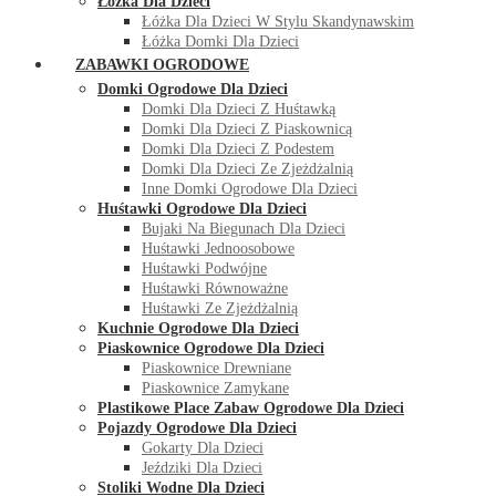
Łóżka Dla Dzieci
Łóżka Dla Dzieci W Stylu Skandynawskim
Łóżka Domki Dla Dzieci
ZABAWKI OGRODOWE
Domki Ogrodowe Dla Dzieci
Domki Dla Dzieci Z Huśtawką
Domki Dla Dzieci Z Piaskownicą
Domki Dla Dzieci Z Podestem
Domki Dla Dzieci Ze Zjeżdżalnią
Inne Domki Ogrodowe Dla Dzieci
Huśtawki Ogrodowe Dla Dzieci
Bujaki Na Biegunach Dla Dzieci
Huśtawki Jednoosobowe
Huśtawki Podwójne
Huśtawki Równoważne
Huśtawki Ze Zjeżdżalnią
Kuchnie Ogrodowe Dla Dzieci
Piaskownice Ogrodowe Dla Dzieci
Piaskownice Drewniane
Piaskownice Zamykane
Plastikowe Place Zabaw Ogrodowe Dla Dzieci
Pojazdy Ogrodowe Dla Dzieci
Gokarty Dla Dzieci
Jeździki Dla Dzieci
Stoliki Wodne Dla Dzieci