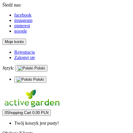
Śledź nas:
facebook
instagram
pinterest
google
Moje konto
Rejestracja
Zaloguj się
Język:
Polski
Polski
0
Shopping Cart
0,00 PLN
Twój koszyk jest pusty!