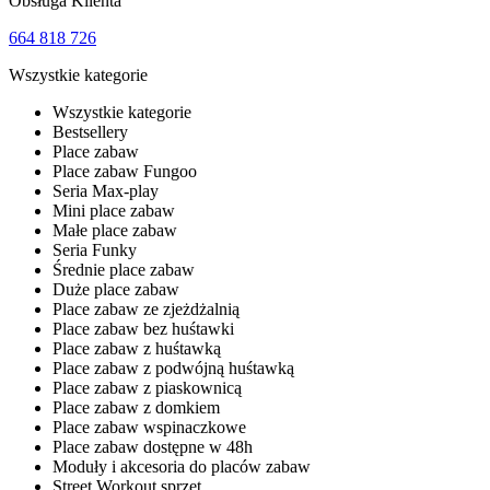
Obsługa Klienta
664 818 726
Wszystkie kategorie
Wszystkie kategorie
Bestsellery
Place zabaw
Place zabaw Fungoo
Seria Max-play
Mini place zabaw
Małe place zabaw
Seria Funky
Średnie place zabaw
Duże place zabaw
Place zabaw ze zjeżdżalnią
Place zabaw bez huśtawki
Place zabaw z huśtawką
Place zabaw z podwójną huśtawką
Place zabaw z piaskownicą
Place zabaw z domkiem
Place zabaw wspinaczkowe
Place zabaw dostępne w 48h
Moduły i akcesoria do placów zabaw
Street Workout sprzęt