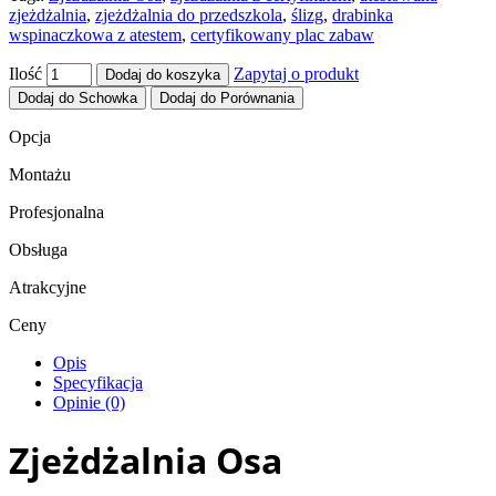
zjeżdżalnia
,
zjeżdżalnia do przedszkola
,
ślizg
,
drabinka
wspinaczkowa z atestem
,
certyfikowany plac zabaw
Ilość
Zapytaj o produkt
Dodaj do koszyka
Dodaj do Schowka
Dodaj do Porównania
Opcja
Montażu
Profesjonalna
Obsługa
Atrakcyjne
Ceny
Opis
Specyfikacja
Opinie (0)
Zjeżdżalnia Osa