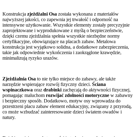
Konstrukcja
zjeżdżalni Osa
została wykonana z materiałów
najwyższej jakości, co zapewnia jej trwałość i odporność na
intensywne użytkowanie. Wszystkie elementy zostały precyzyjnie
zaprojektowane i wyprodukowane z myślą o bezpieczeństwie,
dzięki czemu zjeżdżalnia spełnia wszystkie niezbędne normy
certyfikacyjne, obowiązujące na placach zabaw. Metalowa
konstrukcja jest wyjątkowo solidna, a dodatkowe zabezpieczenia,
takie jak odpowiednie wykończenia i zaokrąglone krawędzie,
minimalizują ryzyko urazów.
Zjeżdżalnia Osa
to nie tylko miejsce do zabawy, ale także
narzędzie wspierające rozwój fizyczny dzieci.
Ściana
wspinaczkowa
oraz
drabinki
zachęcają do aktywności fizycznej,
pomagając maluchom
rozwijać zdolności motoryczne
w zabawny
i bezpieczny sposób. Dodatkowo, motyw osy wprowadza do
przestrzeni placu zabaw element edukacyjny, związany z przyrodą,
co może wzbudzać zainteresowanie dzieci światem owadów i
natury.