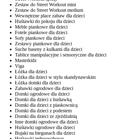
Zestaw do Street Workout mini
Zestaw do Street Workout medium
Wewnętrzne place zabaw dla dzieci
Huśtawki do pokoju dla dzieci
Meble piankowe dla dzieci
Fotele piankowe dla dzieci
Sofy piankowe dla dzieci
Zestawy piankowe dla dzieci
Suche baseny z kulkami dla dzieci
Tablice manipulacyjne i sensoryczne dla dzieci
Masterkidz
Viga
Łóżka dla dzieci
Łóżka dla dzieci w stylu skandynawskim
Łóżka domki dla dzieci
Zabawki ogrodowe dla dzieci
Domki ogrodowe dla dzieci
Domki dla dzieci z huśtawką
Domki dla dzieci z piaskownicą
Domki dla dzieci z podestem
Domki dla dzieci ze zjeżdżalnią
Inne domki ogrodowe dla dzieci
Huśtawki ogrodowe dla dzieci
Bujaki na biegunach dla dzieci
Huśtawki jednoosobowe