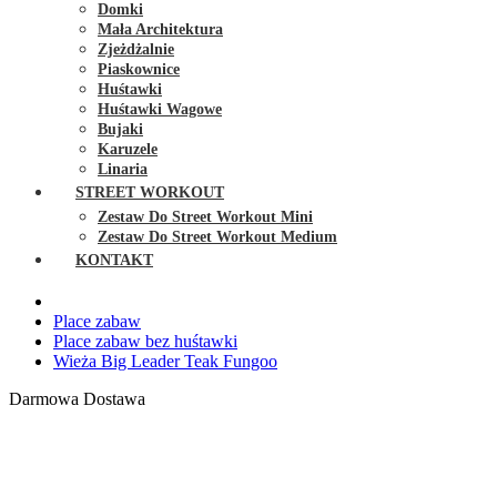
Domki
Mała Architektura
Zjeżdżalnie
Piaskownice
Huśtawki
Huśtawki Wagowe
Bujaki
Karuzele
Linaria
STREET WORKOUT
Zestaw Do Street Workout Mini
Zestaw Do Street Workout Medium
KONTAKT
Place zabaw
Place zabaw bez huśtawki
Wieża Big Leader Teak Fungoo
Darmowa Dostawa