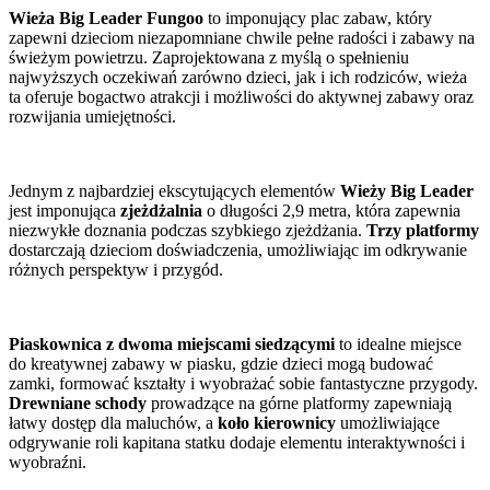
Wieża Big Leader Fungoo
to imponujący plac zabaw, który
zapewni dzieciom niezapomniane chwile pełne radości i zabawy na
świeżym powietrzu. Zaprojektowana z myślą o spełnieniu
najwyższych oczekiwań zarówno dzieci, jak i ich rodziców, wieża
ta oferuje bogactwo atrakcji i możliwości do aktywnej zabawy oraz
rozwijania umiejętności.
Jednym z najbardziej ekscytujących elementów
Wieży Big Leader
jest imponująca
zjeżdżalnia
o długości 2,9 metra, która zapewnia
niezwykłe doznania podczas szybkiego zjeżdżania.
Trzy platformy
dostarczają dzieciom doświadczenia, umożliwiając im odkrywanie
różnych perspektyw i przygód.
Piaskownica z dwoma miejscami siedzącymi
to idealne miejsce
do kreatywnej zabawy w piasku, gdzie dzieci mogą budować
zamki, formować kształty i wyobrażać sobie fantastyczne przygody.
Drewniane schody
prowadzące na górne platformy zapewniają
łatwy dostęp dla maluchów, a
koło kierownicy
umożliwiające
odgrywanie roli kapitana statku dodaje elementu interaktywności i
wyobraźni.