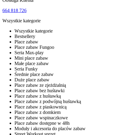
Obsługa Klienta
664 818 726
Wszystkie kategorie
Wszystkie kategorie
Bestsellery
Place zabaw
Place zabaw Fungoo
Seria Max-play
Mini place zabaw
Małe place zabaw
Seria Funky
Średnie place zabaw
Duże place zabaw
Place zabaw ze zjeżdżalnią
Place zabaw bez huśtawki
Place zabaw z huśtawką
Place zabaw z podwójną huśtawką
Place zabaw z piaskownicą
Place zabaw z domkiem
Place zabaw wspinaczkowe
Place zabaw dostępne w 48h
Moduły i akcesoria do placów zabaw
Street Workout sprzęt