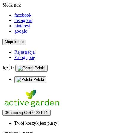
Śledź nas:
facebook
instagram
pinterest
google
Moje konto
Rejestracja
Zaloguj się
Język:
Polski
Polski
0
Shopping Cart
0,00 PLN
Twój koszyk jest pusty!