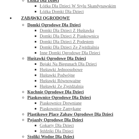
Łóżka Dla Dzieci
Łóżka Dla Dzieci W Stylu Skandynawskim
Łóżka Domki Dla Dzieci
ZABAWKI OGRODOWE
Domki Ogrodowe Dla Dzieci
Domki Dla Dzieci Z Huśtawką
Domki Dla Dzieci Z Piaskownicą
Domki Dla Dzieci Z Podestem
Domki Dla Dzieci Ze Zjeżdżalnią
Inne Domki Ogrodowe Dla Dzieci
Huśtawki Ogrodowe Dla Dzieci
Bujaki Na Biegunach Dla Dzieci
Huśtawki Jednoosobowe
Huśtawki Podwójne
Huśtawki Równoważne
Huśtawki Ze Zjeżdżalnią
Kuchnie Ogrodowe Dla Dzieci
Piaskownice Ogrodowe Dla Dzieci
Piaskownice Drewniane
Piaskownice Zamykane
Plastikowe Place Zabaw Ogrodowe Dla Dzieci
Pojazdy Ogrodowe Dla Dzieci
Gokarty Dla Dzieci
Jeździki Dla Dzieci
Stoliki Wodne Dla Dzieci