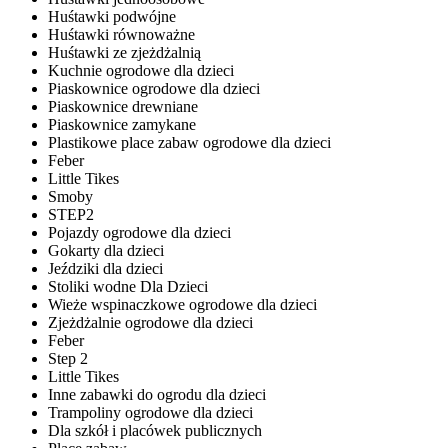
Huśtawki podwójne
Huśtawki równoważne
Huśtawki ze zjeżdżalnią
Kuchnie ogrodowe dla dzieci
Piaskownice ogrodowe dla dzieci
Piaskownice drewniane
Piaskownice zamykane
Plastikowe place zabaw ogrodowe dla dzieci
Feber
Little Tikes
Smoby
STEP2
Pojazdy ogrodowe dla dzieci
Gokarty dla dzieci
Jeździki dla dzieci
Stoliki wodne Dla Dzieci
Wieże wspinaczkowe ogrodowe dla dzieci
Zjeżdżalnie ogrodowe dla dzieci
Feber
Step 2
Little Tikes
Inne zabawki do ogrodu dla dzieci
Trampoliny ogrodowe dla dzieci
Dla szkół i placówek publicznych