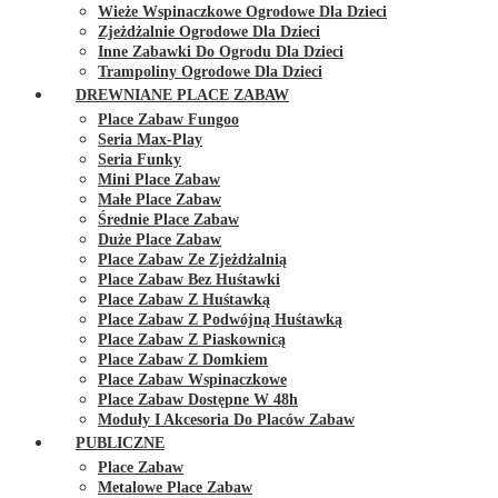
Wieże Wspinaczkowe Ogrodowe Dla Dzieci
Zjeżdżalnie Ogrodowe Dla Dzieci
Inne Zabawki Do Ogrodu Dla Dzieci
Trampoliny Ogrodowe Dla Dzieci
DREWNIANE PLACE ZABAW
Place Zabaw Fungoo
Seria Max-Play
Seria Funky
Mini Place Zabaw
Małe Place Zabaw
Średnie Place Zabaw
Duże Place Zabaw
Place Zabaw Ze Zjeżdżalnią
Place Zabaw Bez Huśtawki
Place Zabaw Z Huśtawką
Place Zabaw Z Podwójną Huśtawką
Place Zabaw Z Piaskownicą
Place Zabaw Z Domkiem
Place Zabaw Wspinaczkowe
Place Zabaw Dostępne W 48h
Moduły I Akcesoria Do Placów Zabaw
PUBLICZNE
Place Zabaw
Metalowe Place Zabaw