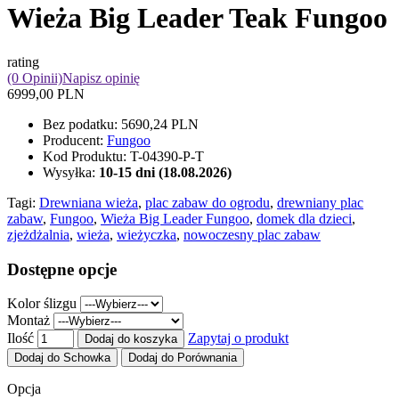
Wieża Big Leader Teak Fungoo
rating
(0 Opinii)
Napisz opinię
6999,00 PLN
Bez podatku:
5690,24 PLN
Producent:
Fungoo
Kod Produktu:
T-04390-P-T
Wysyłka:
10-15 dni (18.08.2026)
Tagi:
Drewniana wieża
,
plac zabaw do ogrodu
,
drewniany plac
zabaw
,
Fungoo
,
Wieża Big Leader Fungoo
,
domek dla dzieci
,
zjeżdżalnia
,
wieża
,
wieżyczka
,
nowoczesny plac zabaw
Dostępne opcje
Kolor ślizgu
Montaż
Ilość
Zapytaj o produkt
Dodaj do koszyka
Dodaj do Schowka
Dodaj do Porównania
Opcja