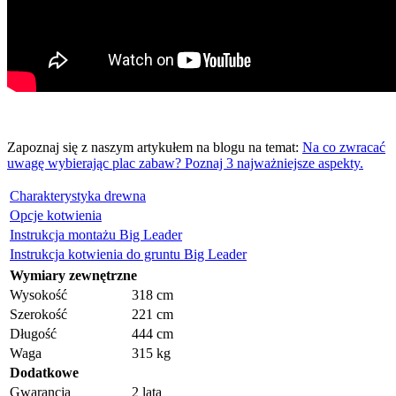
Zapoznaj się z naszym artykułem na blogu na temat:
Na co zwracać
uwagę wybierając plac zabaw? Poznaj 3 najważniejsze aspekty.
Charakterystyka drewna
Opcje kotwienia
Instrukcja montażu Big Leader
Instrukcja kotwienia do gruntu Big Leader
Wymiary zewnętrzne
Wysokość
318 cm
Szerokość
221 cm
Długość
444 cm
Waga
315 kg
Dodatkowe
Gwarancja
2 lata