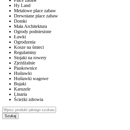
Place zabaw
Hy Land
Metalowe place zabaw
Drewniane place zabaw
Domki
Mała Architektura
Ogrody podniesione
Ławki
Ogrodzenia
Kosze na śmieci
Regulaminy
Stojaki na rowery
Zjeżdżalnie
Piaskownice
Huśtawki
Huśtawki wagowe
Bujaki
Karuzele
Linaria
Ścieżki zdrowia
Szukaj
WEWNĘTRZNE PLACE ZABAW