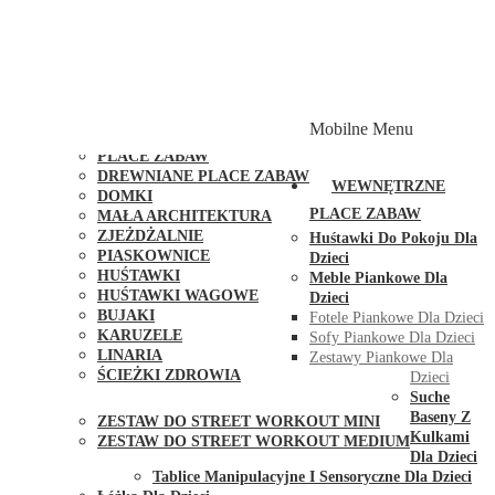
PLACE ZABAW Z PODWÓJNĄ HUŚTAWKĄ
PLACE ZABAW Z PIASKOWNICĄ
PLACE ZABAW Z DOMKIEM
PLACE ZABAW WSPINACZKOWE
PLACE ZABAW DOSTĘPNE W 48H
MODUŁY I AKCESORIA DO PLACÓW ZABAW
Mobilne Menu
PUBLICZNE
PLACE ZABAW
DREWNIANE PLACE ZABAW
WEWNĘTRZNE
DOMKI
PLACE ZABAW
MAŁA ARCHITEKTURA
ZJEŻDŻALNIE
Huśtawki Do Pokoju Dla
PIASKOWNICE
Dzieci
HUŚTAWKI
Meble Piankowe Dla
HUŚTAWKI WAGOWE
Dzieci
BUJAKI
Fotele Piankowe Dla Dzieci
KARUZELE
Sofy Piankowe Dla Dzieci
LINARIA
Zestawy Piankowe Dla
ŚCIEŻKI ZDROWIA
Dzieci
STREET WORKOUT
Suche
Baseny Z
ZESTAW DO STREET WORKOUT MINI
Kulkami
ZESTAW DO STREET WORKOUT MEDIUM
Dla Dzieci
KONTAKT
Tablice Manipulacyjne I Sensoryczne Dla Dzieci