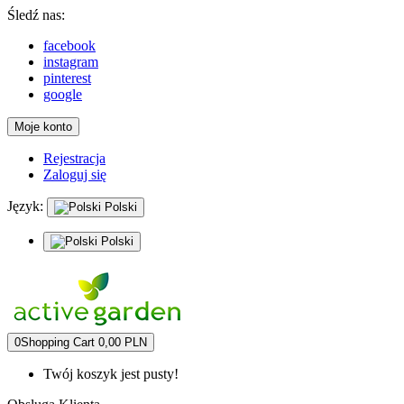
Śledź nas:
facebook
instagram
pinterest
google
Moje konto
Rejestracja
Zaloguj się
Język:
Polski
Polski
0
Shopping Cart
0,00 PLN
Twój koszyk jest pusty!