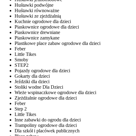
Huśtawki podwójne
Huśtawki równoważne
Huśtawki ze zjeżdżalnią
Kuchnie ogrodowe dla dzieci
Piaskownice ogrodowe dla dzieci
Piaskownice drewniane
Piaskownice zamykane
Plastikowe place zabaw ogrodowe dla dzieci
Feber
Little Tikes
Smoby
STEP2
Pojazdy ogrodowe dla dzieci
Gokarty dla dzieci
Jeździki dla dzieci
Stoliki wodne Dla Dzieci
Wieże wspinaczkowe ogrodowe dla dzieci
Zjeżdżalnie ogrodowe dla dzieci
Feber
Step 2
Little Tikes
Inne zabawki do ogrodu dla dzieci
Trampoliny ogrodowe dla dzieci
Dla szkół i placówek publicznych