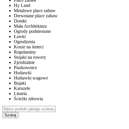
Place zabaw
Hy Land
Metalowe place zabaw
Drewniane place zabaw
Domki
Mała Architektura
Ogrody podniesione
Ławki
Ogrodzenia
Kosze na śmieci
Regulaminy
Stojaki na rowery
Zjeżdżalnie
Piaskownice
Huśtawki
Huśtawki wagowe
Bujaki
Karuzele
Linaria
Ścieżki zdrowia
Szukaj
WEWNĘTRZNE PLACE ZABAW