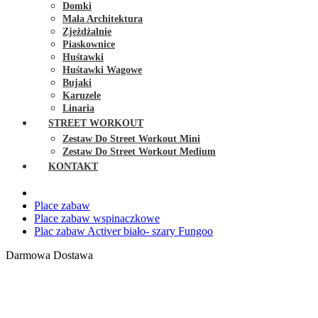
Domki
Mała Architektura
Zjeżdżalnie
Piaskownice
Huśtawki
Huśtawki Wagowe
Bujaki
Karuzele
Linaria
STREET WORKOUT
Zestaw Do Street Workout Mini
Zestaw Do Street Workout Medium
KONTAKT
Place zabaw
Place zabaw wspinaczkowe
Plac zabaw Activer biało- szary Fungoo
Darmowa Dostawa