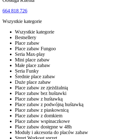
Obsługa Klienta
664 818 726
Wszystkie kategorie
Wszystkie kategorie
Bestsellery
Place zabaw
Place zabaw Fungoo
Seria Max-play
Mini place zabaw
Małe place zabaw
Seria Funky
Średnie place zabaw
Duże place zabaw
Place zabaw ze zjeżdżalnią
Place zabaw bez huśtawki
Place zabaw z huśtawką
Place zabaw z podwójną huśtawką
Place zabaw z piaskownicą
Place zabaw z domkiem
Place zabaw wspinaczkowe
Place zabaw dostępne w 48h
Moduły i akcesoria do placów zabaw
Street Workout sprzęt