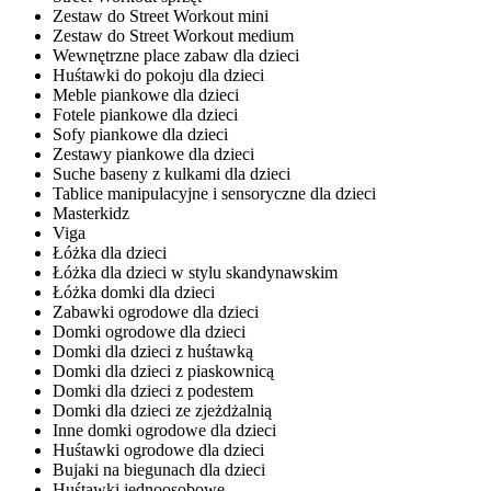
Zestaw do Street Workout mini
Zestaw do Street Workout medium
Wewnętrzne place zabaw dla dzieci
Huśtawki do pokoju dla dzieci
Meble piankowe dla dzieci
Fotele piankowe dla dzieci
Sofy piankowe dla dzieci
Zestawy piankowe dla dzieci
Suche baseny z kulkami dla dzieci
Tablice manipulacyjne i sensoryczne dla dzieci
Masterkidz
Viga
Łóżka dla dzieci
Łóżka dla dzieci w stylu skandynawskim
Łóżka domki dla dzieci
Zabawki ogrodowe dla dzieci
Domki ogrodowe dla dzieci
Domki dla dzieci z huśtawką
Domki dla dzieci z piaskownicą
Domki dla dzieci z podestem
Domki dla dzieci ze zjeżdżalnią
Inne domki ogrodowe dla dzieci
Huśtawki ogrodowe dla dzieci
Bujaki na biegunach dla dzieci
Huśtawki jednoosobowe