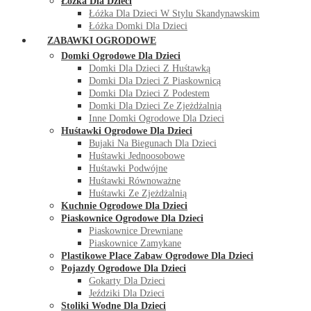
Łóżka Dla Dzieci
Łóżka Dla Dzieci W Stylu Skandynawskim
Łóżka Domki Dla Dzieci
ZABAWKI OGRODOWE
Domki Ogrodowe Dla Dzieci
Domki Dla Dzieci Z Huśtawką
Domki Dla Dzieci Z Piaskownicą
Domki Dla Dzieci Z Podestem
Domki Dla Dzieci Ze Zjeżdżalnią
Inne Domki Ogrodowe Dla Dzieci
Huśtawki Ogrodowe Dla Dzieci
Bujaki Na Biegunach Dla Dzieci
Huśtawki Jednoosobowe
Huśtawki Podwójne
Huśtawki Równoważne
Huśtawki Ze Zjeżdżalnią
Kuchnie Ogrodowe Dla Dzieci
Piaskownice Ogrodowe Dla Dzieci
Piaskownice Drewniane
Piaskownice Zamykane
Plastikowe Place Zabaw Ogrodowe Dla Dzieci
Pojazdy Ogrodowe Dla Dzieci
Gokarty Dla Dzieci
Jeździki Dla Dzieci
Stoliki Wodne Dla Dzieci