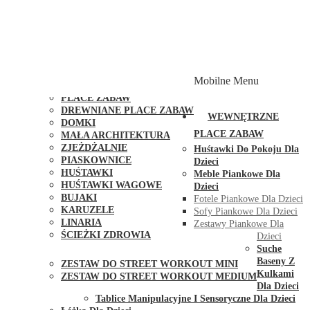
PLACE ZABAW Z PODWÓJNĄ HUŚTAWKĄ
PLACE ZABAW Z PIASKOWNICĄ
PLACE ZABAW Z DOMKIEM
PLACE ZABAW WSPINACZKOWE
PLACE ZABAW DOSTĘPNE W 48H
MODUŁY I AKCESORIA DO PLACÓW ZABAW
Mobilne Menu
PUBLICZNE
PLACE ZABAW
DREWNIANE PLACE ZABAW
WEWNĘTRZNE
DOMKI
PLACE ZABAW
MAŁA ARCHITEKTURA
ZJEŻDŻALNIE
Huśtawki Do Pokoju Dla
PIASKOWNICE
Dzieci
HUŚTAWKI
Meble Piankowe Dla
HUŚTAWKI WAGOWE
Dzieci
BUJAKI
Fotele Piankowe Dla Dzieci
KARUZELE
Sofy Piankowe Dla Dzieci
LINARIA
Zestawy Piankowe Dla
ŚCIEŻKI ZDROWIA
Dzieci
STREET WORKOUT
Suche
Baseny Z
ZESTAW DO STREET WORKOUT MINI
Kulkami
ZESTAW DO STREET WORKOUT MEDIUM
Dla Dzieci
KONTAKT
Tablice Manipulacyjne I Sensoryczne Dla Dzieci