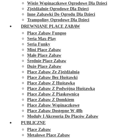
Wieże Wspinaczkowe Ogrodowe Dla Dzieci
Zjeżdżalnie Ogrodowe Dla Dzieci
Inne Zabawki Do Ogrodu Dla Dzieci
Trampoliny Ogrodowe Dla Dzieci
DREWNIANE PLACE ZABAW
Place Zabaw Fungoo
Seria Max-Play
Seria Funky
Mini Place Zabaw
Małe Place Zabaw
Średnie Place Zabaw
Duże Place Zabaw
Place Zabaw Ze Zjeżdżalnią
Place Zabaw Bez Huśtawki
Place Zabaw Z Huśtawką
Place Zabaw Z Podwójną Huśtawką
Place Zabaw Z Piaskownicą
Place Zabaw Z Domkiem
Place Zabaw Wspinaczkowe
Place Zabaw Dostępne W 48h
Moduły I Akcesoria Do Placów Zabaw
PUBLICZNE
Place Zabaw
Metalowe Place Zabaw