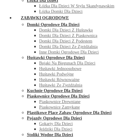
Łóżka Dla Dzieci
Łóżka Dla Dzieci W Stylu Skandynawskim
Łóżka Domki Dla Dzieci
ZABAWKI OGRODOWE
Domki Ogrodowe Dla Dzieci
Domki Dla Dzieci Z Huśtawką
Domki Dla Dzieci Z Piaskownicą
Domki Dla Dzieci Z Podestem
Domki Dla Dzieci Ze Zjeżdżalnią
Inne Domki Ogrodowe Dla Dzieci
Huśtawki Ogrodowe Dla Dzieci
Bujaki Na Biegunach Dla Dzieci
Huśtawki Jednoosobowe
Huśtawki Podwójne
Huśtawki Równoważne
Huśtawki Ze Zjeżdżalnią
Kuchnie Ogrodowe Dla Dzieci
Piaskownice Ogrodowe Dla Dzieci
Piaskownice Drewniane
Piaskownice Zamykane
Plastikowe Place Zabaw Ogrodowe Dla Dzieci
Pojazdy Ogrodowe Dla Dzieci
Gokarty Dla Dzieci
Jeździki Dla Dzieci
Stoliki Wodne Dla Dzieci