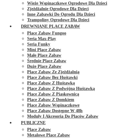
Wieże Wspinaczkowe Ogrodowe Dla Dzieci
Zjeżdżalnie Ogrodowe Dla Dzieci
Inne Zabawki Do Ogrodu Dla Dzieci
Trampoliny Ogrodowe Dla Dzieci
DREWNIANE PLACE ZABAW
Place Zabaw Fungoo
Seria Max-Play
Seria Funky
Mini Place Zabaw
Małe Place Zabaw
Średnie Place Zabaw
Duże Place Zabaw
Place Zabaw Ze Zjeżdżalnią
Place Zabaw Bez Huśtawki
Place Zabaw Z Huśtawką
Place Zabaw Z Podwójną Huśtawką
Place Zabaw Z Piaskownicą
Place Zabaw Z Domkiem
Place Zabaw Wspinaczkowe
Place Zabaw Dostępne W 48h
Moduły I Akcesoria Do Placów Zabaw
PUBLICZNE
Place Zabaw
Metalowe Place Zabaw