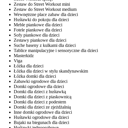
Zestaw do Street Workout mini
Zestaw do Street Workout medium
Wewnętrzne place zabaw dla dzieci
Huśtawki do pokoju dla dzieci
Meble piankowe dla dzieci
Fotele piankowe dla dzieci
Sofy piankowe dla dzieci
Zestawy piankowe dla dzieci
Suche baseny z kulkami dla dzieci
Tablice manipulacyjne i sensoryczne dla dzieci
Masterkidz
Viga
Łóżka dla dzieci
Łóżka dla dzieci w stylu skandynawskim
Łóżka domki dla dzieci
Zabawki ogrodowe dla dzieci
Domki ogrodowe dla dzieci
Domki dla dzieci z huśtawką
Domki dla dzieci z piaskownicą
Domki dla dzieci z podestem
Domki dla dzieci ze zjeżdżalnią
Inne domki ogrodowe dla dzieci
Huśtawki ogrodowe dla dzieci
Bujaki na biegunach dla dzieci
Huśtawki jednoosobowe