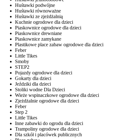
Huśtawki podwójne
Huśtawki równoważne
Huśtawki ze zjeżdżalnią
Kuchnie ogrodowe dla dzieci
Piaskownice ogrodowe dla dzieci
Piaskownice drewniane
Piaskownice zamykane
Plastikowe place zabaw ogrodowe dla dzieci
Feber
Little Tikes
Smoby
STEP2
Pojazdy ogrodowe dla dzieci
Gokarty dla dzieci
Jeździki dla dzieci
Stoliki wodne Dla Dzieci
Wieże wspinaczkowe ogrodowe dla dzieci
Zjeżdżalnie ogrodowe dla dzieci
Feber
Step 2
Little Tikes
Inne zabawki do ogrodu dla dzieci
Trampoliny ogrodowe dla dzieci
Dla szkół i placówek publicznych