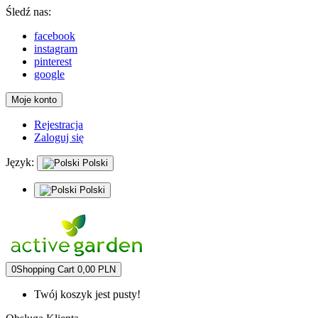
Śledź nas:
facebook
instagram
pinterest
google
Moje konto
Rejestracja
Zaloguj się
Język:
Polski
Polski
0
Shopping Cart
0,00 PLN
Twój koszyk jest pusty!