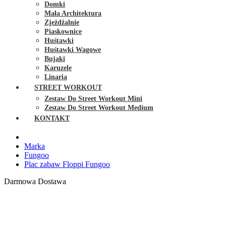
Domki
Mała Architektura
Zjeżdżalnie
Piaskownice
Huśtawki
Huśtawki Wagowe
Bujaki
Karuzele
Linaria
STREET WORKOUT
Zestaw Do Street Workout Mini
Zestaw Do Street Workout Medium
KONTAKT
Marka
Fungoo
Plac zabaw Floppi Fungoo
Darmowa Dostawa