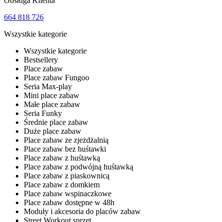
Obsługa Klienta
664 818 726
Wszystkie kategorie
Wszystkie kategorie
Bestsellery
Place zabaw
Place zabaw Fungoo
Seria Max-play
Mini place zabaw
Małe place zabaw
Seria Funky
Średnie place zabaw
Duże place zabaw
Place zabaw ze zjeżdżalnią
Place zabaw bez huśtawki
Place zabaw z huśtawką
Place zabaw z podwójną huśtawką
Place zabaw z piaskownicą
Place zabaw z domkiem
Place zabaw wspinaczkowe
Place zabaw dostępne w 48h
Moduły i akcesoria do placów zabaw
Street Workout sprzęt