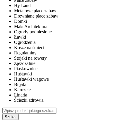
Place zabaw
Hy Land
Metalowe place zabaw
Drewniane place zabaw
Domki
Mała Architektura
Ogrody podniesione
Ławki
Ogrodzenia
Kosze na śmieci
Regulaminy
Stojaki na rowery
Zjeżdżalnie
Piaskownice
Huśtawki
Huśtawki wagowe
Bujaki
Karuzele
Linaria
Ścieżki zdrowia
Szukaj
WEWNĘTRZNE PLACE ZABAW