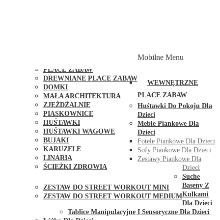
PLACE ZABAW Z PODWÓJNĄ HUŚTAWKĄ
PLACE ZABAW Z PIASKOWNICĄ
PLACE ZABAW Z DOMKIEM
PLACE ZABAW WSPINACZKOWE
PLACE ZABAW DOSTĘPNE W 48H
MODUŁY I AKCESORIA DO PLACÓW ZABAW
Mobilne Menu
PUBLICZNE
PLACE ZABAW
DREWNIANE PLACE ZABAW
WEWNĘTRZNE
DOMKI
PLACE ZABAW
MAŁA ARCHITEKTURA
ZJEŻDŻALNIE
Huśtawki Do Pokoju Dla
PIASKOWNICE
Dzieci
HUŚTAWKI
Meble Piankowe Dla
HUŚTAWKI WAGOWE
Dzieci
BUJAKI
Fotele Piankowe Dla Dzieci
KARUZELE
Sofy Piankowe Dla Dzieci
LINARIA
Zestawy Piankowe Dla
ŚCIEŻKI ZDROWIA
Dzieci
STREET WORKOUT
Suche
Baseny Z
ZESTAW DO STREET WORKOUT MINI
Kulkami
ZESTAW DO STREET WORKOUT MEDIUM
Dla Dzieci
KONTAKT
Tablice Manipulacyjne I Sensoryczne Dla Dzieci