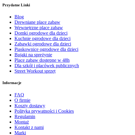
Przydatne Linki
Blog
Drewniane place zabaw
Wewnętrzne place zabaw
Domki ogrodowe dla dzieci
Kuchnie ogrodowe dla dzieci
Zabawki ogrodowe dla dzieci
Piaskownice ogrodowe dla dzieci
Bujaki na sprężynie
Place zabaw dostępne w 48h
Dla szkół i placówek publicznych
Street Workout sprzęt
Informacje
FAQ
O firmie
Koszty dostawy
Polityka prywatności i Cookies
Regulamin
Montaż
Kontakt z nami
Marki