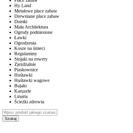
Place zabaw
Hy Land
Metalowe place zabaw
Drewniane place zabaw
Domki
Mała Architektura
Ogrody podniesione
Ławki
Ogrodzenia
Kosze na śmieci
Regulaminy
Stojaki na rowery
Zjeżdżalnie
Piaskownice
Huśtawki
Huśtawki wagowe
Bujaki
Karuzele
Linaria
Ścieżki zdrowia
Szukaj
WEWNĘTRZNE PLACE ZABAW