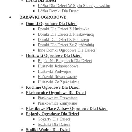
Łóżka Dla Dzieci
Łóżka Dla Dzieci W Stylu Skandynawskim
Łóżka Domki Dla Dzieci
ZABAWKI OGRODOWE
Domki Ogrodowe Dla Dzieci
Domki Dla Dzieci Z Huśtawką
Domki Dla Dzieci Z Piaskownicą
Domki Dla Dzieci Z Podestem
Domki Dla Dzieci Ze Zjeżdżalnią
Inne Domki Ogrodowe Dla Dzieci
Huśtawki Ogrodowe Dla Dzieci
Bujaki Na Biegunach Dla Dzieci
Huśtawki Jednoosobowe
Huśtawki Podwójne
Huśtawki Równoważne
Huśtawki Ze Zjeżdżalnią
Kuchnie Ogrodowe Dla Dzieci
Piaskownice Ogrodowe Dla Dzieci
Piaskownice Drewniane
Piaskownice Zamykane
Plastikowe Place Zabaw Ogrodowe Dla Dzieci
Pojazdy Ogrodowe Dla Dzieci
Gokarty Dla Dzieci
Jeździki Dla Dzieci
Stoliki Wodne Dla Dzieci