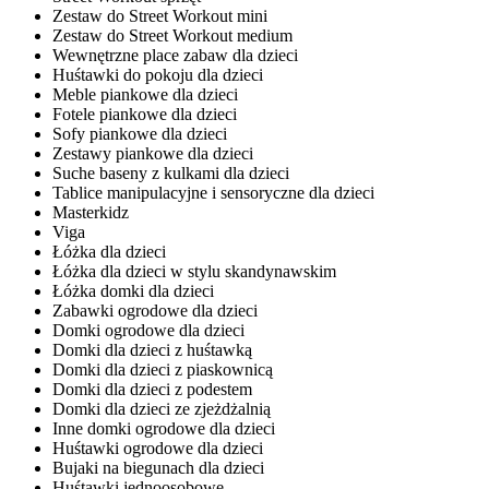
Zestaw do Street Workout mini
Zestaw do Street Workout medium
Wewnętrzne place zabaw dla dzieci
Huśtawki do pokoju dla dzieci
Meble piankowe dla dzieci
Fotele piankowe dla dzieci
Sofy piankowe dla dzieci
Zestawy piankowe dla dzieci
Suche baseny z kulkami dla dzieci
Tablice manipulacyjne i sensoryczne dla dzieci
Masterkidz
Viga
Łóżka dla dzieci
Łóżka dla dzieci w stylu skandynawskim
Łóżka domki dla dzieci
Zabawki ogrodowe dla dzieci
Domki ogrodowe dla dzieci
Domki dla dzieci z huśtawką
Domki dla dzieci z piaskownicą
Domki dla dzieci z podestem
Domki dla dzieci ze zjeżdżalnią
Inne domki ogrodowe dla dzieci
Huśtawki ogrodowe dla dzieci
Bujaki na biegunach dla dzieci
Huśtawki jednoosobowe