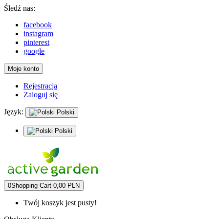
Śledź nas:
facebook
instagram
pinterest
google
Moje konto
Rejestracja
Zaloguj się
Język:
Polski
Polski
0
Shopping Cart
0,00 PLN
Twój koszyk jest pusty!