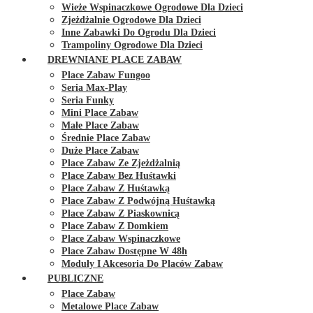
Wieże Wspinaczkowe Ogrodowe Dla Dzieci
Zjeżdżalnie Ogrodowe Dla Dzieci
Inne Zabawki Do Ogrodu Dla Dzieci
Trampoliny Ogrodowe Dla Dzieci
DREWNIANE PLACE ZABAW
Place Zabaw Fungoo
Seria Max-Play
Seria Funky
Mini Place Zabaw
Małe Place Zabaw
Średnie Place Zabaw
Duże Place Zabaw
Place Zabaw Ze Zjeżdżalnią
Place Zabaw Bez Huśtawki
Place Zabaw Z Huśtawką
Place Zabaw Z Podwójną Huśtawką
Place Zabaw Z Piaskownicą
Place Zabaw Z Domkiem
Place Zabaw Wspinaczkowe
Place Zabaw Dostępne W 48h
Moduły I Akcesoria Do Placów Zabaw
PUBLICZNE
Place Zabaw
Metalowe Place Zabaw