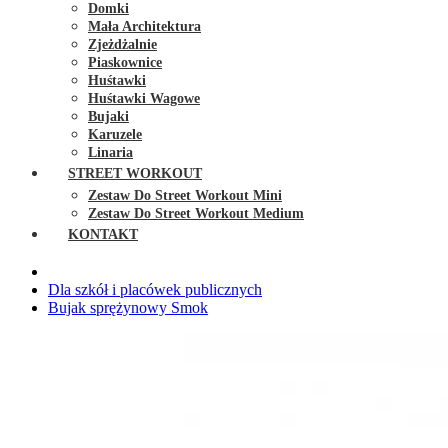
Domki
Mała Architektura
Zjeżdżalnie
Piaskownice
Huśtawki
Huśtawki Wagowe
Bujaki
Karuzele
Linaria
STREET WORKOUT
Zestaw Do Street Workout Mini
Zestaw Do Street Workout Medium
KONTAKT
Dla szkół i placówek publicznych
Bujak sprężynowy Smok