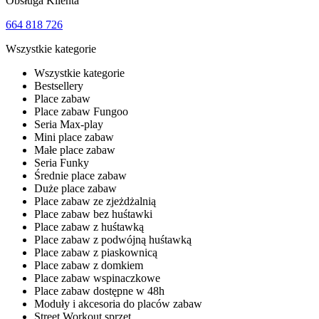
Obsługa Klienta
664 818 726
Wszystkie kategorie
Wszystkie kategorie
Bestsellery
Place zabaw
Place zabaw Fungoo
Seria Max-play
Mini place zabaw
Małe place zabaw
Seria Funky
Średnie place zabaw
Duże place zabaw
Place zabaw ze zjeżdżalnią
Place zabaw bez huśtawki
Place zabaw z huśtawką
Place zabaw z podwójną huśtawką
Place zabaw z piaskownicą
Place zabaw z domkiem
Place zabaw wspinaczkowe
Place zabaw dostępne w 48h
Moduły i akcesoria do placów zabaw
Street Workout sprzęt