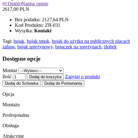
(0 Opinii)
Napisz opinię
2617,00 PLN
Bez podatku:
2127,64 PLN
Kod Produktu:
ZB-031
Wysyłka:
Kontakt
Tagi:
bujak
,
bujak smok
,
bujak do użytku na publicznych placach
zabaw
,
bujak sprężynowy
,
bujaczek na sprężynach
,
żłobek
Dostępne opcje
Montaż
Ilość
Zapytaj o produkt
Dodaj do koszyka
Dodaj do Schowka
Dodaj do Porównania
Opcja
Montażu
Profesjonalna
Obsługa
Atrakcyjne