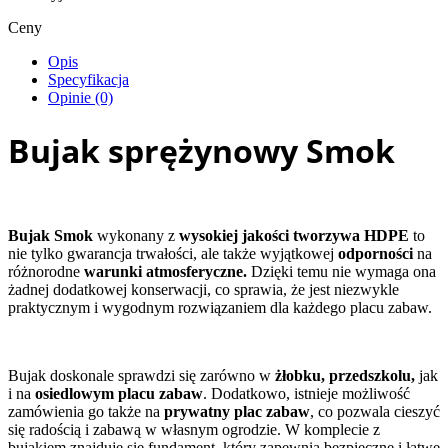
Ceny
Opis
Specyfikacja
Opinie (0)
Bujak sprężynowy Smok
Bujak Smok
wykonany z
wysokiej jakości tworzywa HDPE
to
nie tylko gwarancja trwałości, ale także wyjątkowej
odporności
na
różnorodne
warunki atmosferyczne.
Dzięki temu nie wymaga ona
żadnej dodatkowej konserwacji, co sprawia, że jest niezwykle
praktycznym i wygodnym rozwiązaniem dla każdego placu zabaw.
Bujak doskonale sprawdzi się zarówno w
żłobku, przedszkolu,
jak
i na
osiedlowym placu zabaw
. Dodatkowo, istnieje możliwość
zamówienia go także na
prywatny plac zabaw
, co pozwala cieszyć
się radością i zabawą w własnym ogrodzie. W komplecie z
bujakiem znajduje się fundament, który zapewnia bezpieczne i łatwe