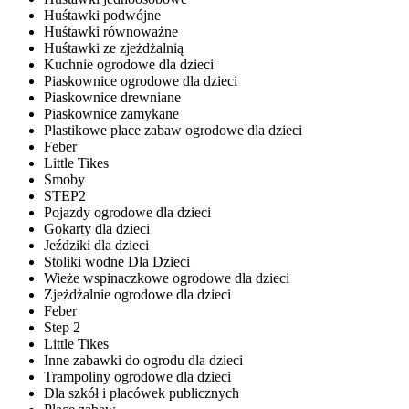
Huśtawki podwójne
Huśtawki równoważne
Huśtawki ze zjeżdżalnią
Kuchnie ogrodowe dla dzieci
Piaskownice ogrodowe dla dzieci
Piaskownice drewniane
Piaskownice zamykane
Plastikowe place zabaw ogrodowe dla dzieci
Feber
Little Tikes
Smoby
STEP2
Pojazdy ogrodowe dla dzieci
Gokarty dla dzieci
Jeździki dla dzieci
Stoliki wodne Dla Dzieci
Wieże wspinaczkowe ogrodowe dla dzieci
Zjeżdżalnie ogrodowe dla dzieci
Feber
Step 2
Little Tikes
Inne zabawki do ogrodu dla dzieci
Trampoliny ogrodowe dla dzieci
Dla szkół i placówek publicznych