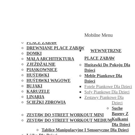
PLACE ZABAW Z PODWÓJNĄ HUŚTAWKĄ
PLACE ZABAW Z PIASKOWNICĄ
PLACE ZABAW Z DOMKIEM
PLACE ZABAW WSPINACZKOWE
PLACE ZABAW DOSTĘPNE W 48H
MODUŁY I AKCESORIA DO PLACÓW ZABAW
Mobilne Menu
PUBLICZNE
PLACE ZABAW
DREWNIANE PLACE ZABAW
WEWNĘTRZNE
DOMKI
PLACE ZABAW
MAŁA ARCHITEKTURA
ZJEŻDŻALNIE
Huśtawki Do Pokoju Dla
PIASKOWNICE
Dzieci
HUŚTAWKI
Meble Piankowe Dla
HUŚTAWKI WAGOWE
Dzieci
BUJAKI
Fotele Piankowe Dla Dzieci
KARUZELE
Sofy Piankowe Dla Dzieci
LINARIA
Zestawy Piankowe Dla
ŚCIEŻKI ZDROWIA
Dzieci
STREET WORKOUT
Suche
Baseny Z
ZESTAW DO STREET WORKOUT MINI
Kulkami
ZESTAW DO STREET WORKOUT MEDIUM
Dla Dzieci
KONTAKT
Tablice Manipulacyjne I Sensoryczne Dla Dzieci