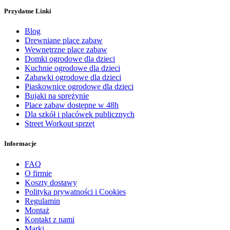
Przydatne Linki
Blog
Drewniane place zabaw
Wewnętrzne place zabaw
Domki ogrodowe dla dzieci
Kuchnie ogrodowe dla dzieci
Zabawki ogrodowe dla dzieci
Piaskownice ogrodowe dla dzieci
Bujaki na sprężynie
Place zabaw dostępne w 48h
Dla szkół i placówek publicznych
Street Workout sprzęt
Informacje
FAQ
O firmie
Koszty dostawy
Polityka prywatności i Cookies
Regulamin
Montaż
Kontakt z nami
Marki