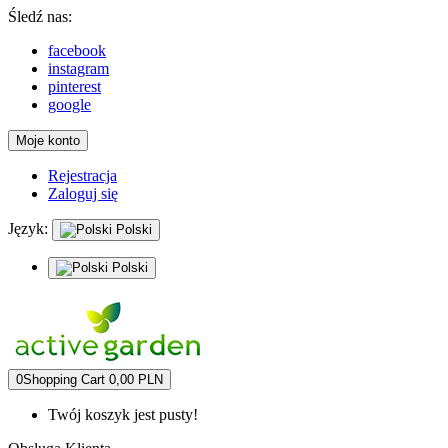
Śledź nas:
facebook
instagram
pinterest
google
Moje konto
Rejestracja
Zaloguj się
Język:
Polski
Polski
0
Shopping Cart
0,00 PLN
Twój koszyk jest pusty!