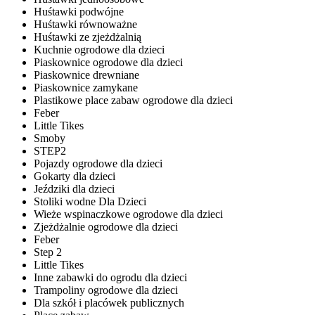
Huśtawki podwójne
Huśtawki równoważne
Huśtawki ze zjeżdżalnią
Kuchnie ogrodowe dla dzieci
Piaskownice ogrodowe dla dzieci
Piaskownice drewniane
Piaskownice zamykane
Plastikowe place zabaw ogrodowe dla dzieci
Feber
Little Tikes
Smoby
STEP2
Pojazdy ogrodowe dla dzieci
Gokarty dla dzieci
Jeździki dla dzieci
Stoliki wodne Dla Dzieci
Wieże wspinaczkowe ogrodowe dla dzieci
Zjeżdżalnie ogrodowe dla dzieci
Feber
Step 2
Little Tikes
Inne zabawki do ogrodu dla dzieci
Trampoliny ogrodowe dla dzieci
Dla szkół i placówek publicznych