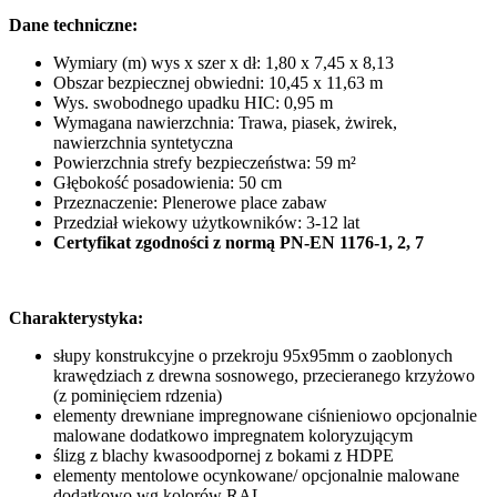
Dane techniczne:
Wymiary (m) wys x szer x dł: 1,80 x 7,45 x 8,13
Obszar bezpiecznej obwiedni: 10,45 x 11,63 m
Wys. swobodnego upadku HIC: 0,95 m
Wymagana nawierzchnia: Trawa, piasek, żwirek,
nawierzchnia syntetyczna
Powierzchnia strefy bezpieczeństwa: 59 m²
Głębokość posadowienia: 50 cm
Przeznaczenie: Plenerowe place zabaw
Przedział wiekowy użytkowników: 3-12 lat
Certyfikat zgodności z normą PN-EN 1176-1, 2, 7
Charakterystyka:
słupy konstrukcyjne o przekroju 95x95mm o zaoblonych
krawędziach z drewna sosnowego, przecieranego krzyżowo
(z pominięciem rdzenia)
elementy drewniane impregnowane ciśnieniowo opcjonalnie
malowane dodatkowo impregnatem koloryzującym
ślizg z blachy kwasoodpornej z bokami z HDPE
elementy mentolowe ocynkowane/ opcjonalnie malowane
dodatkowo wg kolorów RAL