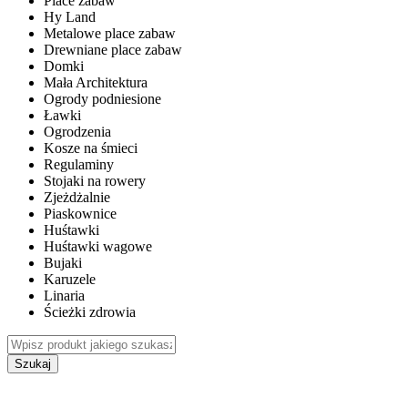
Place zabaw
Hy Land
Metalowe place zabaw
Drewniane place zabaw
Domki
Mała Architektura
Ogrody podniesione
Ławki
Ogrodzenia
Kosze na śmieci
Regulaminy
Stojaki na rowery
Zjeżdżalnie
Piaskownice
Huśtawki
Huśtawki wagowe
Bujaki
Karuzele
Linaria
Ścieżki zdrowia
Szukaj
WEWNĘTRZNE PLACE ZABAW