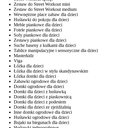
Zestaw do Street Workout mini
Zestaw do Street Workout medium
Wewnętrzne place zabaw dla dzieci
Huśtawki do pokoju dla dzieci
Meble piankowe dla dzieci
Fotele piankowe dla dzieci
Sofy piankowe dla dzieci
Zestawy piankowe dla dzieci
Suche baseny z kulkami dla dzieci
Tablice manipulacyjne i sensoryczne dla dzieci
Masterkidz
Viga
Łóżka dla dzieci
Łóżka dla dzieci w stylu skandynawskim
Łóżka domki dla dzieci
Zabawki ogrodowe dla dzieci
Domki ogrodowe dla dzieci
Domki dla dzieci z huśtawką
Domki dla dzieci z piaskownicą
Domki dla dzieci z podestem
Domki dla dzieci ze zjeżdżalnią
Inne domki ogrodowe dla dzieci
Huśtawki ogrodowe dla dzieci
Bujaki na biegunach dla dzieci
Huśtawki jednoosobowe