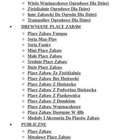
Wieże Wspinaczkowe Ogrodowe Dla Dzieci
Zjeżdżalnie Ogrodowe Dla Dzieci
Inne Zabawki Do Ogrodu Dla Dzieci
Trampoliny Ogrodowe Dla Dzieci
DREWNIANE PLACE ZABAW
Place Zabaw Fungoo
Seria Max-Play
Seria Funky
Mini Place Zabaw
Małe Place Zabaw
Średnie Place Zabaw
Duże Place Zabaw
Place Zabaw Ze Zjeżdżalnią
Place Zabaw Bez Huśtawki
Place Zabaw Z Huśtawką
Place Zabaw Z Podwójną Huśtawką
Place Zabaw Z Piaskownicą
Place Zabaw Z Domkiem
Place Zabaw Wspinaczkowe
Place Zabaw Dostępne W 48h
Moduły I Akcesoria Do Placów Zabaw
PUBLICZNE
Place Zabaw
Metalowe Place Zabaw