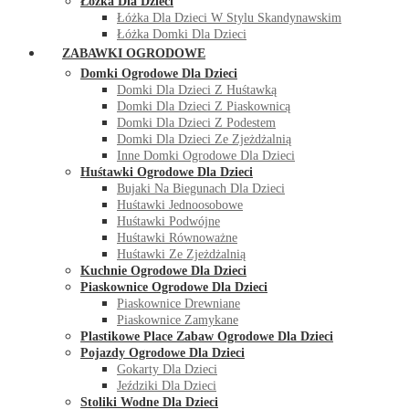
Łóżka Dla Dzieci
Łóżka Dla Dzieci W Stylu Skandynawskim
Łóżka Domki Dla Dzieci
ZABAWKI OGRODOWE
Domki Ogrodowe Dla Dzieci
Domki Dla Dzieci Z Huśtawką
Domki Dla Dzieci Z Piaskownicą
Domki Dla Dzieci Z Podestem
Domki Dla Dzieci Ze Zjeżdżalnią
Inne Domki Ogrodowe Dla Dzieci
Huśtawki Ogrodowe Dla Dzieci
Bujaki Na Biegunach Dla Dzieci
Huśtawki Jednoosobowe
Huśtawki Podwójne
Huśtawki Równoważne
Huśtawki Ze Zjeżdżalnią
Kuchnie Ogrodowe Dla Dzieci
Piaskownice Ogrodowe Dla Dzieci
Piaskownice Drewniane
Piaskownice Zamykane
Plastikowe Place Zabaw Ogrodowe Dla Dzieci
Pojazdy Ogrodowe Dla Dzieci
Gokarty Dla Dzieci
Jeździki Dla Dzieci
Stoliki Wodne Dla Dzieci