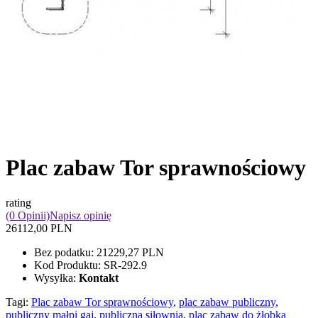
Plac zabaw Tor sprawnościowy
rating
(0 Opinii)
Napisz opinię
26112,00 PLN
Bez podatku:
21229,27 PLN
Kod Produktu:
SR-292.9
Wysyłka:
Kontakt
Tagi:
Plac zabaw Tor sprawnościowy
,
plac zabaw publiczny
,
publiczny małpi gaj
,
publiczna siłownia
,
plac zabaw do żłobka