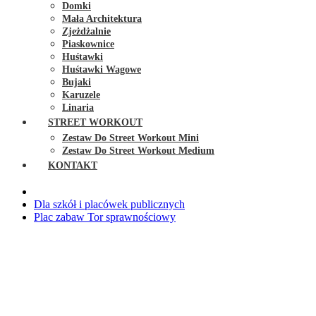
Domki
Mała Architektura
Zjeżdżalnie
Piaskownice
Huśtawki
Huśtawki Wagowe
Bujaki
Karuzele
Linaria
STREET WORKOUT
Zestaw Do Street Workout Mini
Zestaw Do Street Workout Medium
KONTAKT
Dla szkół i placówek publicznych
Plac zabaw Tor sprawnościowy