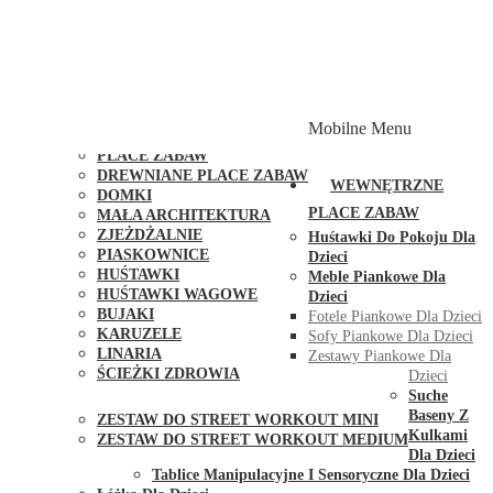
PLACE ZABAW Z PODWÓJNĄ HUŚTAWKĄ
PLACE ZABAW Z PIASKOWNICĄ
PLACE ZABAW Z DOMKIEM
PLACE ZABAW WSPINACZKOWE
PLACE ZABAW DOSTĘPNE W 48H
MODUŁY I AKCESORIA DO PLACÓW ZABAW
Mobilne Menu
PUBLICZNE
PLACE ZABAW
DREWNIANE PLACE ZABAW
WEWNĘTRZNE
DOMKI
PLACE ZABAW
MAŁA ARCHITEKTURA
ZJEŻDŻALNIE
Huśtawki Do Pokoju Dla
PIASKOWNICE
Dzieci
HUŚTAWKI
Meble Piankowe Dla
HUŚTAWKI WAGOWE
Dzieci
BUJAKI
Fotele Piankowe Dla Dzieci
KARUZELE
Sofy Piankowe Dla Dzieci
LINARIA
Zestawy Piankowe Dla
ŚCIEŻKI ZDROWIA
Dzieci
STREET WORKOUT
Suche
Baseny Z
ZESTAW DO STREET WORKOUT MINI
Kulkami
ZESTAW DO STREET WORKOUT MEDIUM
Dla Dzieci
KONTAKT
Tablice Manipulacyjne I Sensoryczne Dla Dzieci