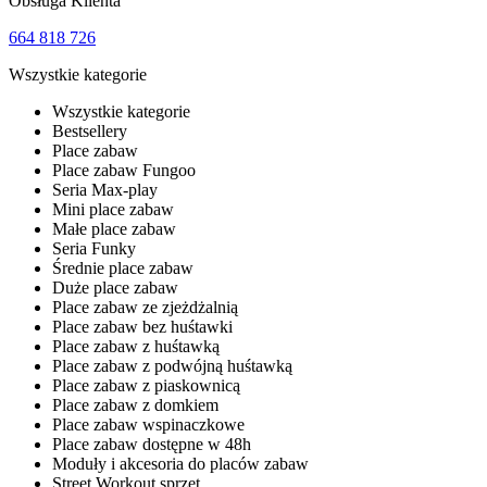
Obsługa Klienta
664 818 726
Wszystkie kategorie
Wszystkie kategorie
Bestsellery
Place zabaw
Place zabaw Fungoo
Seria Max-play
Mini place zabaw
Małe place zabaw
Seria Funky
Średnie place zabaw
Duże place zabaw
Place zabaw ze zjeżdżalnią
Place zabaw bez huśtawki
Place zabaw z huśtawką
Place zabaw z podwójną huśtawką
Place zabaw z piaskownicą
Place zabaw z domkiem
Place zabaw wspinaczkowe
Place zabaw dostępne w 48h
Moduły i akcesoria do placów zabaw
Street Workout sprzęt