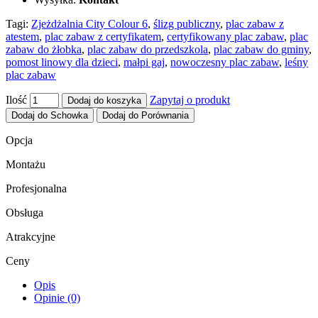
Tagi:
Zjeżdżalnia City Colour 6
,
ślizg publiczny
,
plac zabaw z
atestem
,
plac zabaw z certyfikatem
,
certyfikowany plac zabaw
,
plac
zabaw do żłobka
,
plac zabaw do przedszkola
,
plac zabaw do gminy
,
pomost linowy dla dzieci
,
małpi gaj
,
nowoczesny plac zabaw
,
leśny
plac zabaw
Ilość
Zapytaj o produkt
Dodaj do koszyka
Dodaj do Schowka
Dodaj do Porównania
Opcja
Montażu
Profesjonalna
Obsługa
Atrakcyjne
Ceny
Opis
Opinie (0)