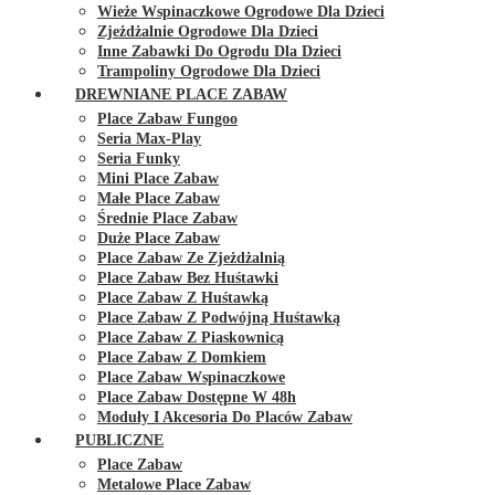
Wieże Wspinaczkowe Ogrodowe Dla Dzieci
Zjeżdżalnie Ogrodowe Dla Dzieci
Inne Zabawki Do Ogrodu Dla Dzieci
Trampoliny Ogrodowe Dla Dzieci
DREWNIANE PLACE ZABAW
Place Zabaw Fungoo
Seria Max-Play
Seria Funky
Mini Place Zabaw
Małe Place Zabaw
Średnie Place Zabaw
Duże Place Zabaw
Place Zabaw Ze Zjeżdżalnią
Place Zabaw Bez Huśtawki
Place Zabaw Z Huśtawką
Place Zabaw Z Podwójną Huśtawką
Place Zabaw Z Piaskownicą
Place Zabaw Z Domkiem
Place Zabaw Wspinaczkowe
Place Zabaw Dostępne W 48h
Moduły I Akcesoria Do Placów Zabaw
PUBLICZNE
Place Zabaw
Metalowe Place Zabaw