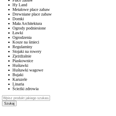
Place zabaw
Hy Land
Metalowe place zabaw
Drewniane place zabaw
Domki
Mała Architektura
Ogrody podniesione
Ławki
Ogrodzenia
Kosze na śmieci
Regulaminy
Stojaki na rowery
Zjeżdżalnie
Piaskownice
Huśtawki
Huśtawki wagowe
Bujaki
Karuzele
Linaria
Ścieżki zdrowia
Szukaj
WEWNĘTRZNE PLACE ZABAW