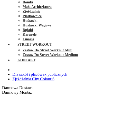
Domki
Mała Architektura
Zjeżdżalnie
Piaskownice
Huśtawki
Huśtawki Wagowe
Bujaki
Karuzele
Linaria
STREET WORKOUT
Zestaw Do Street Workout Mini
Zestaw Do Street Workout Medium
KONTAKT
Dla szkół i placówek publicznych
Zjeżdżalnia City Colour 6
Darmowa Dostawa
Darmowy Montaż