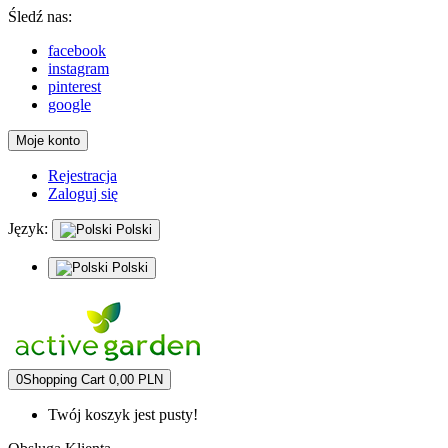
Śledź nas:
facebook
instagram
pinterest
google
Moje konto
Rejestracja
Zaloguj się
Język:
Polski
Polski
0
Shopping Cart
0,00 PLN
Twój koszyk jest pusty!