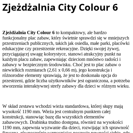
Zjeżdżalnia City Colour 6
Zjeżdżalnia City Colour 6
to kompaktowy, ale bardzo
funkcjonalny plac zabaw, który świetnie sprawdzi się w mniejszych
przestrzeniach publicznych, takich jak osiedla, małe parki, placówki
edukacyjne czy przestrzenie rekreacyjne. Dzięki swojej żywej,
przyciągającej uwagę kolorystyce, stanowi atrakcyjny punkt na
każdym placu zabaw, zapewniając dzieciom mnóstwo radości i
zabawy w bezpiecznym środowisku. Choć jest to plac zabaw o
niewielkich rozmiarach (2,61 x 0,66 m), jego konstrukcja i
różnorodne elementy sprawiają, że jest to doskonała opcja do
przestrzeni, gdzie liczba użytkowników jest ograniczona, a potrzeba
stworzenia interaktywnej strefy zabawy dla dzieci w różnym wieku.
W skład zestawu wchodzi wieża standardowa, której słupy mają
wysokość 1190 mm. Wieża jest centralnym punktem całej
konstrukcji, stanowiąc bazę dla wszystkich elementów
zabawowych. Drabinka trudno dostępna, również na wysokości
1190 mm, zapewnia wyzwanie dla dzieci, rozwijając ich sprawność
fizyczną, równocześnie wzmacniając poczucie pewności siebie, gdy