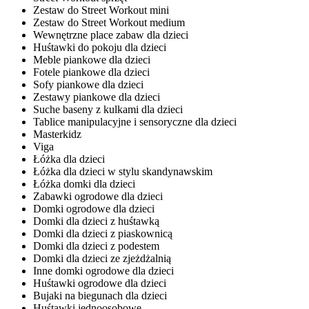
Zestaw do Street Workout mini
Zestaw do Street Workout medium
Wewnętrzne place zabaw dla dzieci
Huśtawki do pokoju dla dzieci
Meble piankowe dla dzieci
Fotele piankowe dla dzieci
Sofy piankowe dla dzieci
Zestawy piankowe dla dzieci
Suche baseny z kulkami dla dzieci
Tablice manipulacyjne i sensoryczne dla dzieci
Masterkidz
Viga
Łóżka dla dzieci
Łóżka dla dzieci w stylu skandynawskim
Łóżka domki dla dzieci
Zabawki ogrodowe dla dzieci
Domki ogrodowe dla dzieci
Domki dla dzieci z huśtawką
Domki dla dzieci z piaskownicą
Domki dla dzieci z podestem
Domki dla dzieci ze zjeżdżalnią
Inne domki ogrodowe dla dzieci
Huśtawki ogrodowe dla dzieci
Bujaki na biegunach dla dzieci
Huśtawki jednoosobowe