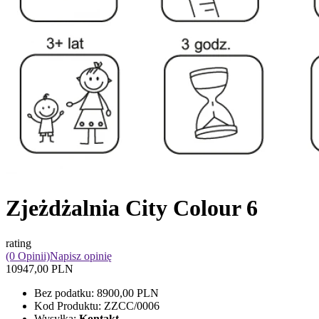
Zjeżdżalnia City Colour 6
rating
(0 Opinii)
Napisz opinię
10947,00 PLN
Bez podatku:
8900,00 PLN
Kod Produktu:
ZZCC/0006
Wysyłka:
Kontakt