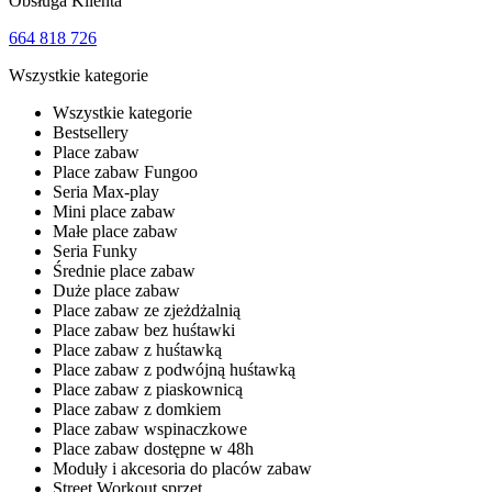
Obsługa Klienta
664 818 726
Wszystkie kategorie
Wszystkie kategorie
Bestsellery
Place zabaw
Place zabaw Fungoo
Seria Max-play
Mini place zabaw
Małe place zabaw
Seria Funky
Średnie place zabaw
Duże place zabaw
Place zabaw ze zjeżdżalnią
Place zabaw bez huśtawki
Place zabaw z huśtawką
Place zabaw z podwójną huśtawką
Place zabaw z piaskownicą
Place zabaw z domkiem
Place zabaw wspinaczkowe
Place zabaw dostępne w 48h
Moduły i akcesoria do placów zabaw
Street Workout sprzęt