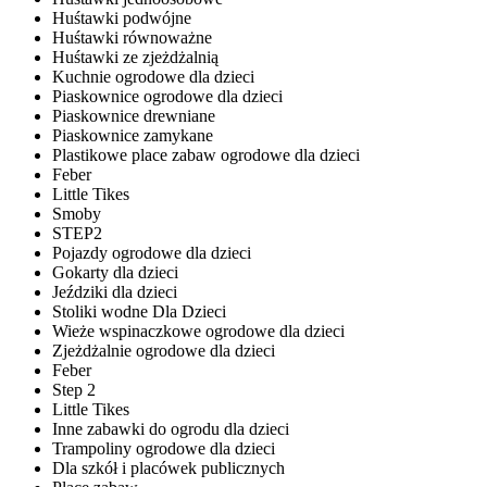
Huśtawki podwójne
Huśtawki równoważne
Huśtawki ze zjeżdżalnią
Kuchnie ogrodowe dla dzieci
Piaskownice ogrodowe dla dzieci
Piaskownice drewniane
Piaskownice zamykane
Plastikowe place zabaw ogrodowe dla dzieci
Feber
Little Tikes
Smoby
STEP2
Pojazdy ogrodowe dla dzieci
Gokarty dla dzieci
Jeździki dla dzieci
Stoliki wodne Dla Dzieci
Wieże wspinaczkowe ogrodowe dla dzieci
Zjeżdżalnie ogrodowe dla dzieci
Feber
Step 2
Little Tikes
Inne zabawki do ogrodu dla dzieci
Trampoliny ogrodowe dla dzieci
Dla szkół i placówek publicznych