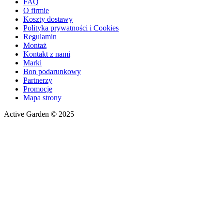
FAQ
O firmie
Koszty dostawy
Polityka prywatności i Cookies
Regulamin
Montaż
Kontakt z nami
Marki
Bon podarunkowy
Partnerzy
Promocje
Mapa strony
Active Garden © 2025