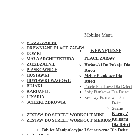
PLACE ZABAW Z PODWÓJNĄ HUŚTAWKĄ
PLACE ZABAW Z PIASKOWNICĄ
PLACE ZABAW Z DOMKIEM
PLACE ZABAW WSPINACZKOWE
PLACE ZABAW DOSTĘPNE W 48H
MODUŁY I AKCESORIA DO PLACÓW ZABAW
Mobilne Menu
PUBLICZNE
PLACE ZABAW
DREWNIANE PLACE ZABAW
WEWNĘTRZNE
DOMKI
PLACE ZABAW
MAŁA ARCHITEKTURA
ZJEŻDŻALNIE
Huśtawki Do Pokoju Dla
PIASKOWNICE
Dzieci
HUŚTAWKI
Meble Piankowe Dla
HUŚTAWKI WAGOWE
Dzieci
BUJAKI
Fotele Piankowe Dla Dzieci
KARUZELE
Sofy Piankowe Dla Dzieci
LINARIA
Zestawy Piankowe Dla
ŚCIEŻKI ZDROWIA
Dzieci
STREET WORKOUT
Suche
Baseny Z
ZESTAW DO STREET WORKOUT MINI
Kulkami
ZESTAW DO STREET WORKOUT MEDIUM
Dla Dzieci
KONTAKT
Tablice Manipulacyjne I Sensoryczne Dla Dzieci