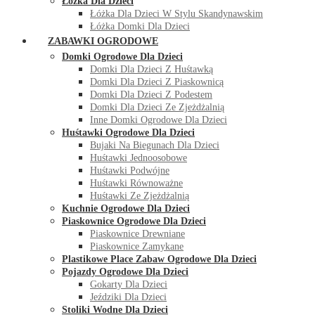
Łóżka Dla Dzieci
Łóżka Dla Dzieci W Stylu Skandynawskim
Łóżka Domki Dla Dzieci
ZABAWKI OGRODOWE
Domki Ogrodowe Dla Dzieci
Domki Dla Dzieci Z Huśtawką
Domki Dla Dzieci Z Piaskownicą
Domki Dla Dzieci Z Podestem
Domki Dla Dzieci Ze Zjeżdżalnią
Inne Domki Ogrodowe Dla Dzieci
Huśtawki Ogrodowe Dla Dzieci
Bujaki Na Biegunach Dla Dzieci
Huśtawki Jednoosobowe
Huśtawki Podwójne
Huśtawki Równoważne
Huśtawki Ze Zjeżdżalnią
Kuchnie Ogrodowe Dla Dzieci
Piaskownice Ogrodowe Dla Dzieci
Piaskownice Drewniane
Piaskownice Zamykane
Plastikowe Place Zabaw Ogrodowe Dla Dzieci
Pojazdy Ogrodowe Dla Dzieci
Gokarty Dla Dzieci
Jeździki Dla Dzieci
Stoliki Wodne Dla Dzieci