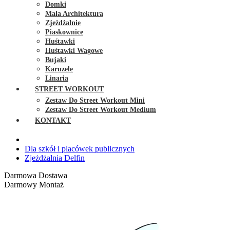
Domki
Mała Architektura
Zjeżdżalnie
Piaskownice
Huśtawki
Huśtawki Wagowe
Bujaki
Karuzele
Linaria
STREET WORKOUT
Zestaw Do Street Workout Mini
Zestaw Do Street Workout Medium
KONTAKT
Dla szkół i placówek publicznych
Zjeżdżalnia Delfin
Darmowa Dostawa
Darmowy Montaż