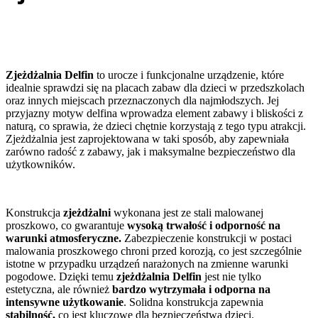
Zjeżdżalnia Delfin
to urocze i funkcjonalne urządzenie, które
idealnie sprawdzi się na placach zabaw dla dzieci w przedszkolach
oraz innych miejscach przeznaczonych dla najmłodszych. Jej
przyjazny motyw delfina wprowadza element zabawy i bliskości z
naturą, co sprawia, że dzieci chętnie korzystają z tego typu atrakcji.
Zjeżdżalnia jest zaprojektowana w taki sposób, aby zapewniała
zarówno radość z zabawy, jak i maksymalne bezpieczeństwo dla
użytkowników.
Konstrukcja
zjeżdżalni
wykonana jest ze stali malowanej
proszkowo, co gwarantuje
wysoką trwałość i odporność na
warunki atmosferyczne.
Zabezpieczenie konstrukcji w postaci
malowania proszkowego chroni przed korozją, co jest szczególnie
istotne w przypadku urządzeń narażonych na zmienne warunki
pogodowe. Dzięki temu
zjeżdżalnia Delfin
jest nie tylko
estetyczna, ale również
bardzo wytrzymała i odporna na
intensywne użytkowanie
. Solidna konstrukcja zapewnia
stabilność,
co jest kluczowe dla bezpieczeństwa dzieci.