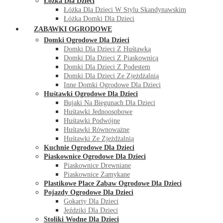
Łóżka Dla Dzieci
Łóżka Dla Dzieci W Stylu Skandynawskim
Łóżka Domki Dla Dzieci
ZABAWKI OGRODOWE
Domki Ogrodowe Dla Dzieci
Domki Dla Dzieci Z Huśtawką
Domki Dla Dzieci Z Piaskownicą
Domki Dla Dzieci Z Podestem
Domki Dla Dzieci Ze Zjeżdżalnią
Inne Domki Ogrodowe Dla Dzieci
Huśtawki Ogrodowe Dla Dzieci
Bujaki Na Biegunach Dla Dzieci
Huśtawki Jednoosobowe
Huśtawki Podwójne
Huśtawki Równoważne
Huśtawki Ze Zjeżdżalnią
Kuchnie Ogrodowe Dla Dzieci
Piaskownice Ogrodowe Dla Dzieci
Piaskownice Drewniane
Piaskownice Zamykane
Plastikowe Place Zabaw Ogrodowe Dla Dzieci
Pojazdy Ogrodowe Dla Dzieci
Gokarty Dla Dzieci
Jeździki Dla Dzieci
Stoliki Wodne Dla Dzieci