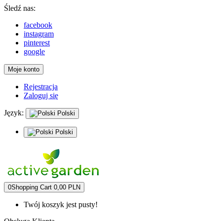
Śledź nas:
facebook
instagram
pinterest
google
Moje konto
Rejestracja
Zaloguj się
Język:
Polski
Polski
0
Shopping Cart
0,00 PLN
Twój koszyk jest pusty!