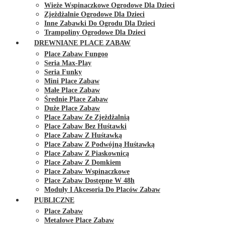
Wieże Wspinaczkowe Ogrodowe Dla Dzieci
Zjeżdżalnie Ogrodowe Dla Dzieci
Inne Zabawki Do Ogrodu Dla Dzieci
Trampoliny Ogrodowe Dla Dzieci
DREWNIANE PLACE ZABAW
Place Zabaw Fungoo
Seria Max-Play
Seria Funky
Mini Place Zabaw
Małe Place Zabaw
Średnie Place Zabaw
Duże Place Zabaw
Place Zabaw Ze Zjeżdżalnią
Place Zabaw Bez Huśtawki
Place Zabaw Z Huśtawką
Place Zabaw Z Podwójną Huśtawką
Place Zabaw Z Piaskownicą
Place Zabaw Z Domkiem
Place Zabaw Wspinaczkowe
Place Zabaw Dostępne W 48h
Moduły I Akcesoria Do Placów Zabaw
PUBLICZNE
Place Zabaw
Metalowe Place Zabaw