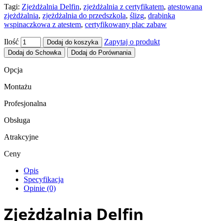
Tagi:
Zjeżdżalnia Delfin
,
zjeżdżalnia z certyfikatem
,
atestowana
zjeżdżalnia
,
zjeżdżalnia do przedszkola
,
ślizg
,
drabinka
wspinaczkowa z atestem
,
certyfikowany plac zabaw
Ilość
Zapytaj o produkt
Dodaj do koszyka
Dodaj do Schowka
Dodaj do Porównania
Opcja
Montażu
Profesjonalna
Obsługa
Atrakcyjne
Ceny
Opis
Specyfikacja
Opinie (0)
Zjeżdżalnia Delfin