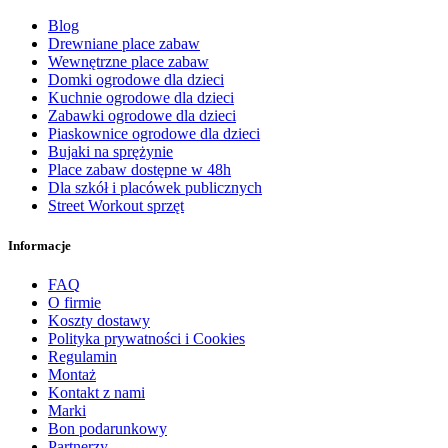
Blog
Drewniane place zabaw
Wewnętrzne place zabaw
Domki ogrodowe dla dzieci
Kuchnie ogrodowe dla dzieci
Zabawki ogrodowe dla dzieci
Piaskownice ogrodowe dla dzieci
Bujaki na sprężynie
Place zabaw dostępne w 48h
Dla szkół i placówek publicznych
Street Workout sprzęt
Informacje
FAQ
O firmie
Koszty dostawy
Polityka prywatności i Cookies
Regulamin
Montaż
Kontakt z nami
Marki
Bon podarunkowy
Partnerzy