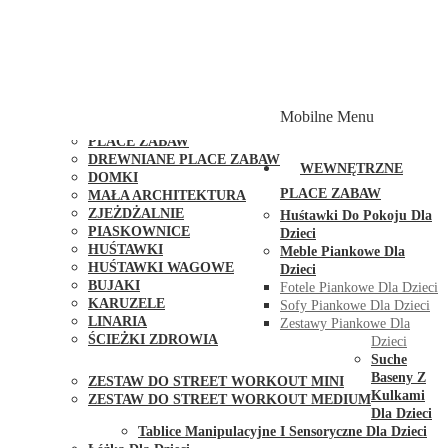
PLACE ZABAW Z PODWÓJNĄ HUŚTAWKĄ
PLACE ZABAW Z PIASKOWNICĄ
PLACE ZABAW Z DOMKIEM
PLACE ZABAW WSPINACZKOWE
PLACE ZABAW DOSTĘPNE W 48H
MODUŁY I AKCESORIA DO PLACÓW ZABAW
Mobilne Menu
PUBLICZNE
PLACE ZABAW
DREWNIANE PLACE ZABAW
WEWNĘTRZNE
DOMKI
PLACE ZABAW
MAŁA ARCHITEKTURA
ZJEŻDŻALNIE
Huśtawki Do Pokoju Dla
PIASKOWNICE
Dzieci
HUŚTAWKI
Meble Piankowe Dla
HUŚTAWKI WAGOWE
Dzieci
BUJAKI
Fotele Piankowe Dla Dzieci
KARUZELE
Sofy Piankowe Dla Dzieci
LINARIA
Zestawy Piankowe Dla
ŚCIEŻKI ZDROWIA
Dzieci
STREET WORKOUT
Suche
Baseny Z
ZESTAW DO STREET WORKOUT MINI
Kulkami
ZESTAW DO STREET WORKOUT MEDIUM
Dla Dzieci
KONTAKT
Tablice Manipulacyjne I Sensoryczne Dla Dzieci