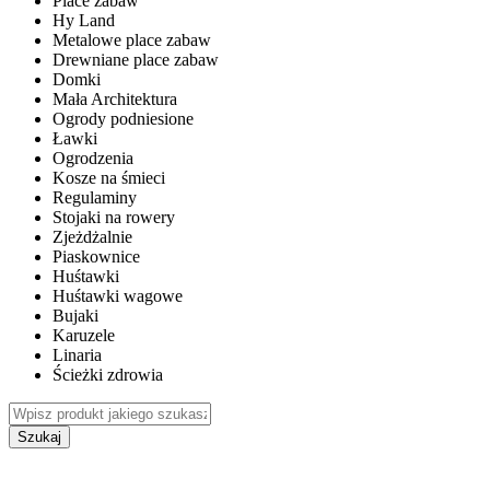
Place zabaw
Hy Land
Metalowe place zabaw
Drewniane place zabaw
Domki
Mała Architektura
Ogrody podniesione
Ławki
Ogrodzenia
Kosze na śmieci
Regulaminy
Stojaki na rowery
Zjeżdżalnie
Piaskownice
Huśtawki
Huśtawki wagowe
Bujaki
Karuzele
Linaria
Ścieżki zdrowia
Szukaj
WEWNĘTRZNE PLACE ZABAW