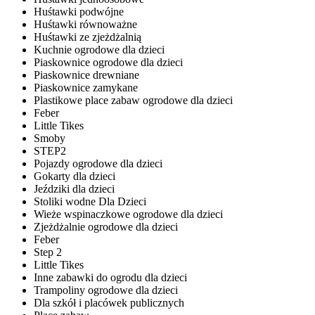
Huśtawki podwójne
Huśtawki równoważne
Huśtawki ze zjeżdżalnią
Kuchnie ogrodowe dla dzieci
Piaskownice ogrodowe dla dzieci
Piaskownice drewniane
Piaskownice zamykane
Plastikowe place zabaw ogrodowe dla dzieci
Feber
Little Tikes
Smoby
STEP2
Pojazdy ogrodowe dla dzieci
Gokarty dla dzieci
Jeździki dla dzieci
Stoliki wodne Dla Dzieci
Wieże wspinaczkowe ogrodowe dla dzieci
Zjeżdżalnie ogrodowe dla dzieci
Feber
Step 2
Little Tikes
Inne zabawki do ogrodu dla dzieci
Trampoliny ogrodowe dla dzieci
Dla szkół i placówek publicznych