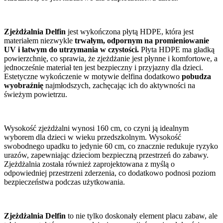
Zjeżdżalnia Delfin
jest wykończona płytą HDPE, która jest
materiałem niezwykle
trwałym, odpornym na promieniowanie
UV i łatwym do utrzymania w czystości.
Płyta HDPE ma gładką
powierzchnię, co sprawia, że zjeżdżanie jest płynne i komfortowe, a
jednocześnie materiał ten jest bezpieczny i przyjazny dla dzieci.
Estetyczne wykończenie w motywie delfina dodatkowo
pobudza
wyobraźnię
najmłodszych, zachęcając ich do aktywności na
świeżym powietrzu.
Wysokość zjeżdżalni wynosi 160 cm, co czyni ją idealnym
wyborem dla dzieci w wieku przedszkolnym. Wysokość
swobodnego upadku to jedynie 60 cm, co znacznie redukuje ryzyko
urazów, zapewniając dzieciom bezpieczną przestrzeń do zabawy.
Zjeżdżalnia została również zaprojektowana z myślą o
odpowiedniej przestrzeni zderzenia, co dodatkowo podnosi poziom
bezpieczeństwa podczas użytkowania.
Zjeżdżalnia Delfin
to nie tylko doskonały element placu zabaw, ale