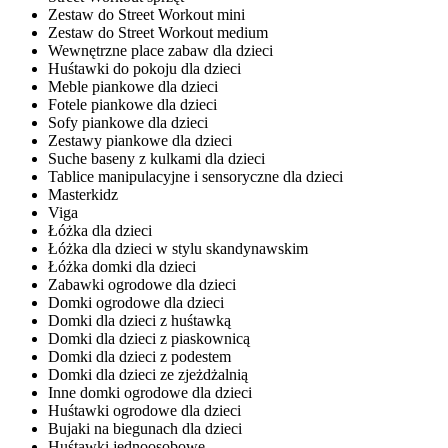
Zestaw do Street Workout mini
Zestaw do Street Workout medium
Wewnętrzne place zabaw dla dzieci
Huśtawki do pokoju dla dzieci
Meble piankowe dla dzieci
Fotele piankowe dla dzieci
Sofy piankowe dla dzieci
Zestawy piankowe dla dzieci
Suche baseny z kulkami dla dzieci
Tablice manipulacyjne i sensoryczne dla dzieci
Masterkidz
Viga
Łóżka dla dzieci
Łóżka dla dzieci w stylu skandynawskim
Łóżka domki dla dzieci
Zabawki ogrodowe dla dzieci
Domki ogrodowe dla dzieci
Domki dla dzieci z huśtawką
Domki dla dzieci z piaskownicą
Domki dla dzieci z podestem
Domki dla dzieci ze zjeżdżalnią
Inne domki ogrodowe dla dzieci
Huśtawki ogrodowe dla dzieci
Bujaki na biegunach dla dzieci
Huśtawki jednoosobowe