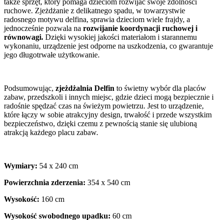
także sprzęt, który pomaga dzieciom rozwijać swoje zdolności
ruchowe. Zjeżdżanie z delikatnego spadu, w towarzystwie
radosnego motywu delfina, sprawia dzieciom wiele frajdy, a
jednocześnie pozwala na
rozwijanie koordynacji ruchowej i
równowagi.
Dzięki wysokiej jakości materiałom i starannemu
wykonaniu, urządzenie jest odporne na uszkodzenia, co gwarantuje
jego długotrwałe użytkowanie.
Podsumowując,
zjeżdżalnia Delfin
to świetny wybór dla placów
zabaw, przedszkoli i innych miejsc, gdzie dzieci mogą bezpiecznie i
radośnie spędzać czas na świeżym powietrzu. Jest to urządzenie,
które łączy w sobie atrakcyjny design, trwałość i przede wszystkim
bezpieczeństwo, dzięki czemu z pewnością stanie się ulubioną
atrakcją każdego placu zabaw.
Wymiary:
54 x 240 cm
Powierzchnia zderzenia:
354 x 540 cm
Wysokość:
160 cm
Wysokość swobodnego upadku:
60 cm