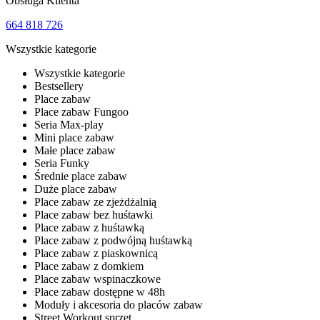
Obsługa Klienta
664 818 726
Wszystkie kategorie
Wszystkie kategorie
Bestsellery
Place zabaw
Place zabaw Fungoo
Seria Max-play
Mini place zabaw
Małe place zabaw
Seria Funky
Średnie place zabaw
Duże place zabaw
Place zabaw ze zjeżdżalnią
Place zabaw bez huśtawki
Place zabaw z huśtawką
Place zabaw z podwójną huśtawką
Place zabaw z piaskownicą
Place zabaw z domkiem
Place zabaw wspinaczkowe
Place zabaw dostępne w 48h
Moduły i akcesoria do placów zabaw
Street Workout sprzęt