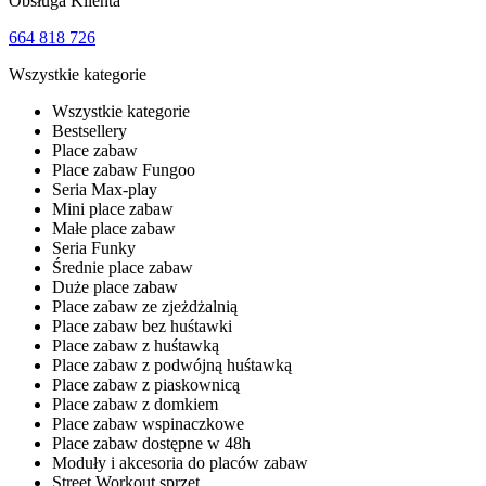
Obsługa Klienta
664 818 726
Wszystkie kategorie
Wszystkie kategorie
Bestsellery
Place zabaw
Place zabaw Fungoo
Seria Max-play
Mini place zabaw
Małe place zabaw
Seria Funky
Średnie place zabaw
Duże place zabaw
Place zabaw ze zjeżdżalnią
Place zabaw bez huśtawki
Place zabaw z huśtawką
Place zabaw z podwójną huśtawką
Place zabaw z piaskownicą
Place zabaw z domkiem
Place zabaw wspinaczkowe
Place zabaw dostępne w 48h
Moduły i akcesoria do placów zabaw
Street Workout sprzęt