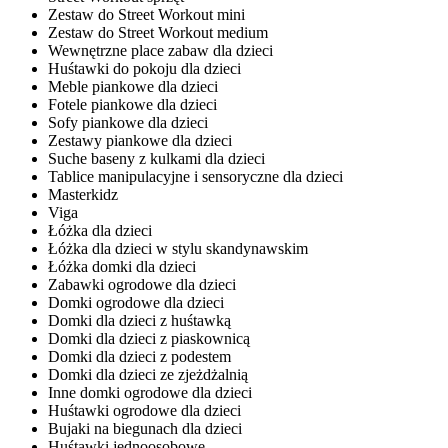
Zestaw do Street Workout mini
Zestaw do Street Workout medium
Wewnętrzne place zabaw dla dzieci
Huśtawki do pokoju dla dzieci
Meble piankowe dla dzieci
Fotele piankowe dla dzieci
Sofy piankowe dla dzieci
Zestawy piankowe dla dzieci
Suche baseny z kulkami dla dzieci
Tablice manipulacyjne i sensoryczne dla dzieci
Masterkidz
Viga
Łóżka dla dzieci
Łóżka dla dzieci w stylu skandynawskim
Łóżka domki dla dzieci
Zabawki ogrodowe dla dzieci
Domki ogrodowe dla dzieci
Domki dla dzieci z huśtawką
Domki dla dzieci z piaskownicą
Domki dla dzieci z podestem
Domki dla dzieci ze zjeżdżalnią
Inne domki ogrodowe dla dzieci
Huśtawki ogrodowe dla dzieci
Bujaki na biegunach dla dzieci
Huśtawki jednoosobowe