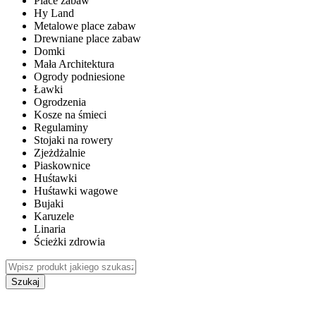
Place zabaw
Hy Land
Metalowe place zabaw
Drewniane place zabaw
Domki
Mała Architektura
Ogrody podniesione
Ławki
Ogrodzenia
Kosze na śmieci
Regulaminy
Stojaki na rowery
Zjeżdżalnie
Piaskownice
Huśtawki
Huśtawki wagowe
Bujaki
Karuzele
Linaria
Ścieżki zdrowia
Szukaj
WEWNĘTRZNE PLACE ZABAW