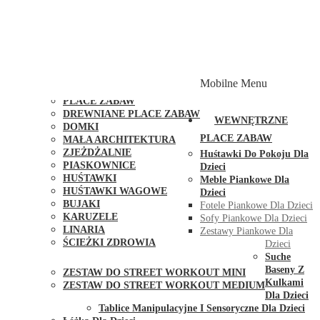
PLACE ZABAW Z PODWÓJNĄ HUŚTAWKĄ
PLACE ZABAW Z PIASKOWNICĄ
PLACE ZABAW Z DOMKIEM
PLACE ZABAW WSPINACZKOWE
PLACE ZABAW DOSTĘPNE W 48H
MODUŁY I AKCESORIA DO PLACÓW ZABAW
Mobilne Menu
PUBLICZNE
PLACE ZABAW
DREWNIANE PLACE ZABAW
WEWNĘTRZNE
DOMKI
PLACE ZABAW
MAŁA ARCHITEKTURA
ZJEŻDŻALNIE
Huśtawki Do Pokoju Dla
PIASKOWNICE
Dzieci
HUŚTAWKI
Meble Piankowe Dla
HUŚTAWKI WAGOWE
Dzieci
BUJAKI
Fotele Piankowe Dla Dzieci
KARUZELE
Sofy Piankowe Dla Dzieci
LINARIA
Zestawy Piankowe Dla
ŚCIEŻKI ZDROWIA
Dzieci
STREET WORKOUT
Suche
Baseny Z
ZESTAW DO STREET WORKOUT MINI
Kulkami
ZESTAW DO STREET WORKOUT MEDIUM
Dla Dzieci
KONTAKT
Tablice Manipulacyjne I Sensoryczne Dla Dzieci