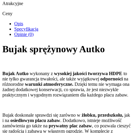
Atrakcyjne
Ceny
Opis
Specyfikacja
Opinie (0)
Bujak sprężynowy Autko
Bujak Autko
wykonany z
wysokiej jakości tworzywa HDPE
to
nie tylko gwarancja trwałości, ale także wyjątkowej
odporności
na
różnorodne
warunki atmosferyczne.
Dzięki temu nie wymaga ona
żadnej dodatkowej konserwacji, co sprawia, że jest niezwykle
praktycznym i wygodnym rozwiązaniem dla każdego placu zabaw.
Bujak doskonale sprawdzi się zarówno w
żłobku, przedszkolu,
jak
i na
osiedlowym placu zabaw
. Dodatkowo, istnieje możliwość
zamówienia go także na
prywatny plac zabaw
, co pozwala cieszyć
się radością i zabawą w własnym ogrodzie. W komplecie z