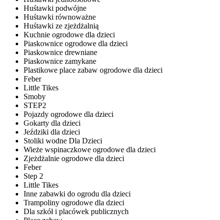
Huśtawki podwójne
Huśtawki równoważne
Huśtawki ze zjeżdżalnią
Kuchnie ogrodowe dla dzieci
Piaskownice ogrodowe dla dzieci
Piaskownice drewniane
Piaskownice zamykane
Plastikowe place zabaw ogrodowe dla dzieci
Feber
Little Tikes
Smoby
STEP2
Pojazdy ogrodowe dla dzieci
Gokarty dla dzieci
Jeździki dla dzieci
Stoliki wodne Dla Dzieci
Wieże wspinaczkowe ogrodowe dla dzieci
Zjeżdżalnie ogrodowe dla dzieci
Feber
Step 2
Little Tikes
Inne zabawki do ogrodu dla dzieci
Trampoliny ogrodowe dla dzieci
Dla szkół i placówek publicznych