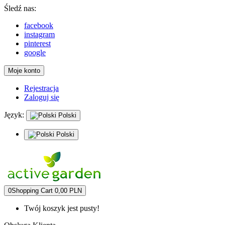
Śledź nas:
facebook
instagram
pinterest
google
Moje konto
Rejestracja
Zaloguj się
Język:
Polski
Polski
0
Shopping Cart
0,00 PLN
Twój koszyk jest pusty!