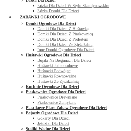
Łóżka Dla Dzieci
Łóżka Dla Dzieci W Stylu Skandynawskim
Łóżka Domki Dla Dzieci
ZABAWKI OGRODOWE
Domki Ogrodowe Dla Dzieci
Domki Dla Dzieci Z Huśtawką
Domki Dla Dzieci Z Piaskownicą
Domki Dla Dzieci Z Podestem
Domki Dla Dzieci Ze Zjeżdżalnią
Inne Domki Ogrodowe Dla Dzieci
Huśtawki Ogrodowe Dla Dzieci
Bujaki Na Biegunach Dla Dzieci
Huśtawki Jednoosobowe
Huśtawki Podwójne
Huśtawki Równoważne
Huśtawki Ze Zjeżdżalnią
Kuchnie Ogrodowe Dla Dzieci
Piaskownice Ogrodowe Dla Dzieci
Piaskownice Drewniane
Piaskownice Zamykane
Plastikowe Place Zabaw Ogrodowe Dla Dzieci
Pojazdy Ogrodowe Dla Dzieci
Gokarty Dla Dzieci
Jeździki Dla Dzieci
Stoliki Wodne Dla Dzieci