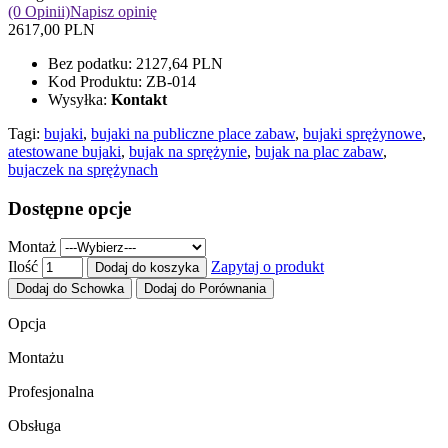
(0 Opinii)
Napisz opinię
2617,00 PLN
Bez podatku:
2127,64 PLN
Kod Produktu:
ZB-014
Wysyłka:
Kontakt
Tagi:
bujaki
,
bujaki na publiczne place zabaw
,
bujaki sprężynowe
,
atestowane bujaki
,
bujak na sprężynie
,
bujak na plac zabaw
,
bujaczek na sprężynach
Dostępne opcje
Montaż
Ilość
Zapytaj o produkt
Dodaj do koszyka
Dodaj do Schowka
Dodaj do Porównania
Opcja
Montażu
Profesjonalna
Obsługa