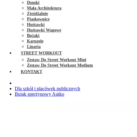
Domki
Mała Architektura
Zjeżdżalnie
Piaskownice
Huśtawki
Huśtawki Wagowe
Bujaki
Karuzele
Linaria
STREET WORKOUT
Zestaw Do Street Workout Mini
Zestaw Do Street Workout Medium
KONTAKT
Dla szkół i placówek publicznych
Bujak sprężynowy Autko