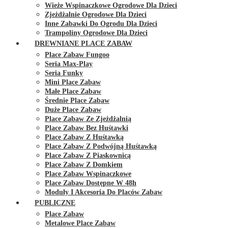
Wieże Wspinaczkowe Ogrodowe Dla Dzieci
Zjeżdżalnie Ogrodowe Dla Dzieci
Inne Zabawki Do Ogrodu Dla Dzieci
Trampoliny Ogrodowe Dla Dzieci
DREWNIANE PLACE ZABAW
Place Zabaw Fungoo
Seria Max-Play
Seria Funky
Mini Place Zabaw
Małe Place Zabaw
Średnie Place Zabaw
Duże Place Zabaw
Place Zabaw Ze Zjeżdżalnią
Place Zabaw Bez Huśtawki
Place Zabaw Z Huśtawką
Place Zabaw Z Podwójną Huśtawką
Place Zabaw Z Piaskownicą
Place Zabaw Z Domkiem
Place Zabaw Wspinaczkowe
Place Zabaw Dostępne W 48h
Moduły I Akcesoria Do Placów Zabaw
PUBLICZNE
Place Zabaw
Metalowe Place Zabaw