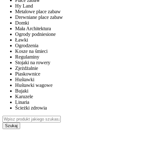
Place zabaw
Hy Land
Metalowe place zabaw
Drewniane place zabaw
Domki
Mała Architektura
Ogrody podniesione
Ławki
Ogrodzenia
Kosze na śmieci
Regulaminy
Stojaki na rowery
Zjeżdżalnie
Piaskownice
Huśtawki
Huśtawki wagowe
Bujaki
Karuzele
Linaria
Ścieżki zdrowia
Szukaj
WEWNĘTRZNE PLACE ZABAW