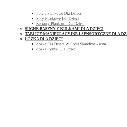
HUŚTAWKI DO POKOJU DLA DZIECI
MEBLE PIANKOWE DLA DZIECI
Fotele Piankowe Dla Dzieci
Sofy Piankowe Dla Dzieci
Zestawy Piankowe Dla Dzieci
SUCHE BASENY Z KULKAMI DLA DZIECI
TABLICE MANIPULACYJNE I SENSORYCZNE DLA DZ
ŁÓŻKA DLA DZIECI
Łóżka Dla Dzieci W Stylu Skandynawskim
Łóżka Domki Dla Dzieci