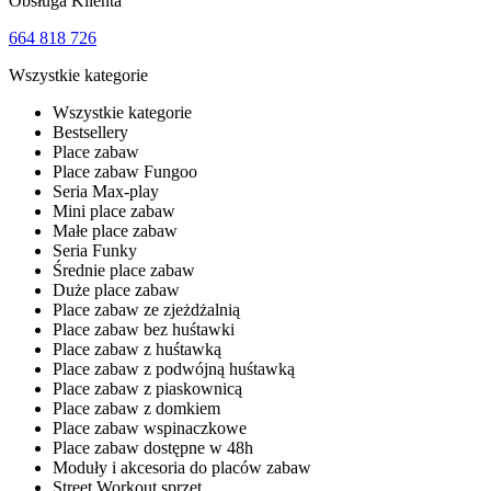
Obsługa Klienta
664 818 726
Wszystkie kategorie
Wszystkie kategorie
Bestsellery
Place zabaw
Place zabaw Fungoo
Seria Max-play
Mini place zabaw
Małe place zabaw
Seria Funky
Średnie place zabaw
Duże place zabaw
Place zabaw ze zjeżdżalnią
Place zabaw bez huśtawki
Place zabaw z huśtawką
Place zabaw z podwójną huśtawką
Place zabaw z piaskownicą
Place zabaw z domkiem
Place zabaw wspinaczkowe
Place zabaw dostępne w 48h
Moduły i akcesoria do placów zabaw
Street Workout sprzęt