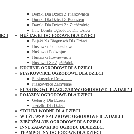
DOMKI OGRODOWE DLA DZIECI
Domki Dla Dzieci Z Huśtawką
Domki Dla Dzieci Z Piaskownicą
Domki Dla Dzieci Z Podestem
Domki Dla Dzieci Ze Zjeżdżalnią
Inne Domki Ogrodowe Dla Dzieci
IECI
HUŚTAWKI OGRODOWE DLA DZIECI
Bujaki Na Biegunach Dla Dzieci
Huśtawki Jednoosobowe
Huśtawki Podwójne
Huśtawki Równoważne
Huśtawki Ze Zjeżdżalnią
KUCHNIE OGRODOWE DLA DZIECI
PIASKOWNICE OGRODOWE DLA DZIECI
Piaskownice Drewniane
Piaskownice Zamykane
PLASTIKOWE PLACE ZABAW OGRODOWE DLA DZIECI
POJAZDY OGRODOWE DLA DZIECI
Gokarty Dla Dzieci
Jeździki Dla Dzieci
STOLIKI WODNE DLA DZIECI
WIEŻE WSPINACZKOWE OGRODOWE DLA DZIECI
ZJEŻDŻALNIE OGRODOWE DLA DZIECI
INNE ZABAWKI DO OGRODU DLA DZIECI
TRAMPOLINY OGRODOWE DLA DZIECI