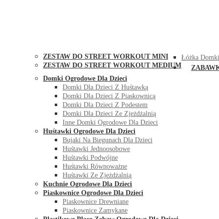
STREET WORKOUT
KONTAK
ZESTAW DO STREET WORKOUT MINI
Łóżka Domki
ZESTAW DO STREET WORKOUT MEDIUM
ZABAW
Domki Ogrodowe Dla Dzieci
Domki Dla Dzieci Z Huśtawką
Domki Dla Dzieci Z Piaskownicą
Domki Dla Dzieci Z Podestem
Domki Dla Dzieci Ze Zjeżdżalnią
Inne Domki Ogrodowe Dla Dzieci
Huśtawki Ogrodowe Dla Dzieci
Bujaki Na Biegunach Dla Dzieci
Huśtawki Jednoosobowe
Huśtawki Podwójne
Huśtawki Równoważne
Huśtawki Ze Zjeżdżalnią
Kuchnie Ogrodowe Dla Dzieci
Piaskownice Ogrodowe Dla Dzieci
Piaskownice Drewniane
Piaskownice Zamykane