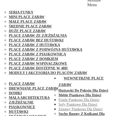
Mobilne
PLACE ZABAW FUNGOO
Menu
SERIA MAX-PLAY
SERIA FUNKY
MINI PLACE ZABAW
MAŁE PLACE ZABAW
ŚREDNIE PLACE ZABAW
DUŻE PLACE ZABAW
PLACE ZABAW ZE ZJEŻDŻALNIĄ
PLACE ZABAW BEZ HUŚTAWKI
PLACE ZABAW Z HUŚTAWKĄ
PLACE ZABAW Z PODWÓJNĄ HUŚTAWKĄ
PLACE ZABAW Z PIASKOWNICĄ
PLACE ZABAW Z DOMKIEM
PLACE ZABAW WSPINACZKOWE
PLACE ZABAW DOSTĘPNE W 48H
MODUŁY I AKCESORIA DO PLACÓW ZABAW
PUBLICZNE
WEWNĘTRZNE PLACE
PLACE ZABAW
ZABAW
DREWNIANE PLACE ZABAW
Huśtawki Do Pokoju Dla Dzieci
DOMKI
Meble Piankowe Dla Dzieci
MAŁA ARCHITEKTURA
Fotele Piankowe Dla Dzieci
ZJEŻDŻALNIE
Sofy Piankowe Dla Dzieci
PIASKOWNICE
Zestawy Piankowe Dla Dzieci
HUŚTAWKI
Suche Baseny Z Kulkami Dla