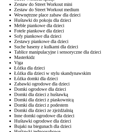
Zestaw do Street Workout mini
Zestaw do Street Workout medium
Wewnętrzne place zabaw dla dzieci
Huśtawki do pokoju dla dzieci
Meble piankowe dla dzieci
Fotele piankowe dla dzieci
Sofy piankowe dla dzieci
Zestawy piankowe dla dzieci
Suche baseny z kulkami dla dzieci
Tablice manipulacyjne i sensoryczne dla dzieci
Masterkidz
Viga
Łóżka dla dzieci
Łóżka dla dzieci w stylu skandynawskim
Łóżka domki dla dzieci
Zabawki ogrodowe dla dzieci
Domki ogrodowe dla dzieci
Domki dla dzieci z huśtawką
Domki dla dzieci z piaskownicą
Domki dla dzieci z podestem
Domki dla dzieci ze zjeżdżalnią
Inne domki ogrodowe dla dzieci
Huśtawki ogrodowe dla dzieci
Bujaki na biegunach dla dzieci
Huśtawki jednoosobowe