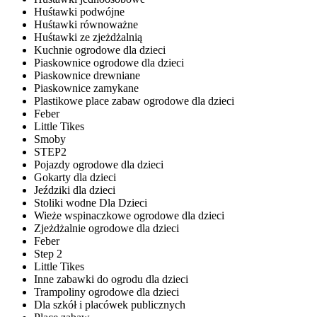
Huśtawki podwójne
Huśtawki równoważne
Huśtawki ze zjeżdżalnią
Kuchnie ogrodowe dla dzieci
Piaskownice ogrodowe dla dzieci
Piaskownice drewniane
Piaskownice zamykane
Plastikowe place zabaw ogrodowe dla dzieci
Feber
Little Tikes
Smoby
STEP2
Pojazdy ogrodowe dla dzieci
Gokarty dla dzieci
Jeździki dla dzieci
Stoliki wodne Dla Dzieci
Wieże wspinaczkowe ogrodowe dla dzieci
Zjeżdżalnie ogrodowe dla dzieci
Feber
Step 2
Little Tikes
Inne zabawki do ogrodu dla dzieci
Trampoliny ogrodowe dla dzieci
Dla szkół i placówek publicznych