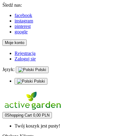
Śledź nas:
facebook
instagram
pinterest
google
Moje konto
Rejestracja
Zaloguj się
Język:
Polski
Polski
0
Shopping Cart
0,00 PLN
Twój koszyk jest pusty!