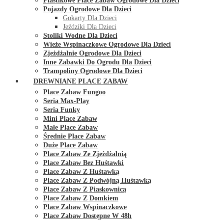
Plastikowe Place Zabaw Ogrodowe Dla Dzieci
Pojazdy Ogrodowe Dla Dzieci
Gokarty Dla Dzieci
Jeździki Dla Dzieci
Stoliki Wodne Dla Dzieci
Wieże Wspinaczkowe Ogrodowe Dla Dzieci
Zjeżdżalnie Ogrodowe Dla Dzieci
Inne Zabawki Do Ogrodu Dla Dzieci
Trampoliny Ogrodowe Dla Dzieci
DREWNIANE PLACE ZABAW
Place Zabaw Fungoo
Seria Max-Play
Seria Funky
Mini Place Zabaw
Małe Place Zabaw
Średnie Place Zabaw
Duże Place Zabaw
Place Zabaw Ze Zjeżdżalnią
Place Zabaw Bez Huśtawki
Place Zabaw Z Huśtawką
Place Zabaw Z Podwójną Huśtawką
Place Zabaw Z Piaskownicą
Place Zabaw Z Domkiem
Place Zabaw Wspinaczkowe
Place Zabaw Dostępne W 48h