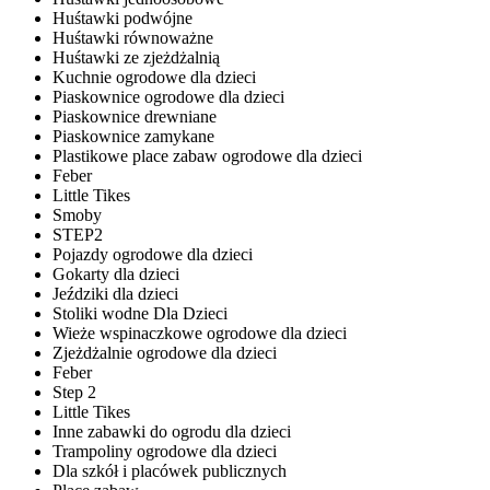
Huśtawki podwójne
Huśtawki równoważne
Huśtawki ze zjeżdżalnią
Kuchnie ogrodowe dla dzieci
Piaskownice ogrodowe dla dzieci
Piaskownice drewniane
Piaskownice zamykane
Plastikowe place zabaw ogrodowe dla dzieci
Feber
Little Tikes
Smoby
STEP2
Pojazdy ogrodowe dla dzieci
Gokarty dla dzieci
Jeździki dla dzieci
Stoliki wodne Dla Dzieci
Wieże wspinaczkowe ogrodowe dla dzieci
Zjeżdżalnie ogrodowe dla dzieci
Feber
Step 2
Little Tikes
Inne zabawki do ogrodu dla dzieci
Trampoliny ogrodowe dla dzieci
Dla szkół i placówek publicznych