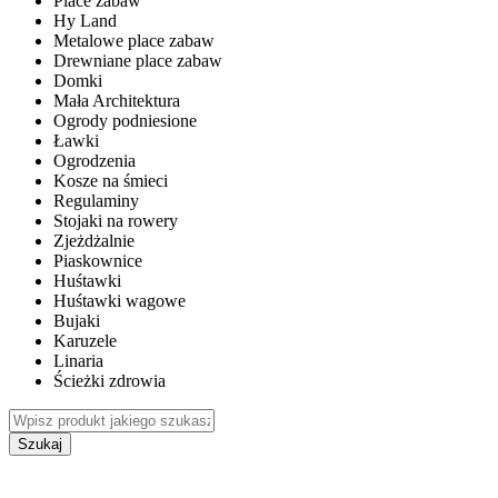
Place zabaw
Hy Land
Metalowe place zabaw
Drewniane place zabaw
Domki
Mała Architektura
Ogrody podniesione
Ławki
Ogrodzenia
Kosze na śmieci
Regulaminy
Stojaki na rowery
Zjeżdżalnie
Piaskownice
Huśtawki
Huśtawki wagowe
Bujaki
Karuzele
Linaria
Ścieżki zdrowia
Szukaj
WEWNĘTRZNE PLACE ZABAW