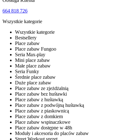
Obsługa Klienta
664 818 726
Wszystkie kategorie
Wszystkie kategorie
Bestsellery
Place zabaw
Place zabaw Fungoo
Seria Max-play
Mini place zabaw
Małe place zabaw
Seria Funky
Średnie place zabaw
Duże place zabaw
Place zabaw ze zjeżdżalnią
Place zabaw bez huśtawki
Place zabaw z huśtawką
Place zabaw z podwójną huśtawką
Place zabaw z piaskownicą
Place zabaw z domkiem
Place zabaw wspinaczkowe
Place zabaw dostępne w 48h
Moduły i akcesoria do placów zabaw
Street Workout sprzęt