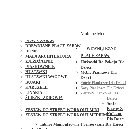
PLACE ZABAW Z PODWÓJNĄ HUŚTAWKĄ
PLACE ZABAW Z PIASKOWNICĄ
PLACE ZABAW Z DOMKIEM
PLACE ZABAW WSPINACZKOWE
PLACE ZABAW DOSTĘPNE W 48H
MODUŁY I AKCESORIA DO PLACÓW ZABAW
Mobilne Menu
PUBLICZNE
PLACE ZABAW
DREWNIANE PLACE ZABAW
WEWNĘTRZNE
DOMKI
PLACE ZABAW
MAŁA ARCHITEKTURA
ZJEŻDŻALNIE
Huśtawki Do Pokoju Dla
PIASKOWNICE
Dzieci
HUŚTAWKI
Meble Piankowe Dla
HUŚTAWKI WAGOWE
Dzieci
BUJAKI
Fotele Piankowe Dla Dzieci
KARUZELE
Sofy Piankowe Dla Dzieci
LINARIA
Zestawy Piankowe Dla
ŚCIEŻKI ZDROWIA
Dzieci
STREET WORKOUT
Suche
Baseny Z
ZESTAW DO STREET WORKOUT MINI
Kulkami
ZESTAW DO STREET WORKOUT MEDIUM
Dla Dzieci
KONTAKT
Tablice Manipulacyjne I Sensoryczne Dla Dzieci