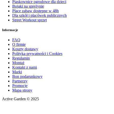
Piaskownice ogrodowe dla dzieci
Bujaki na sprężynie
Place zabaw dostępne w 48h
Dla szkół i placówek publicznych
Street Workout sprzęt
Informacje
FAQ
O firmie
Koszty dostawy
Polityka prywatności i Cookies
Regulamin
Montaż
Kontakt z nami
Marki
Bon podarunkowy
Partnerzy
Promocje
Mapa strony
Active Garden © 2025