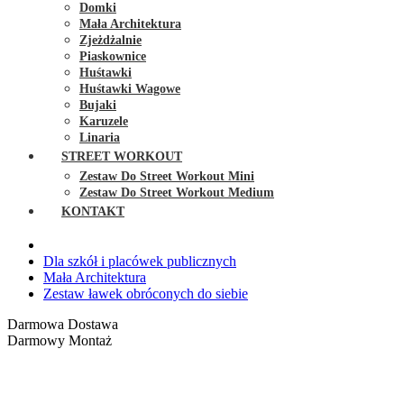
Domki
Mała Architektura
Zjeżdżalnie
Piaskownice
Huśtawki
Huśtawki Wagowe
Bujaki
Karuzele
Linaria
STREET WORKOUT
Zestaw Do Street Workout Mini
Zestaw Do Street Workout Medium
KONTAKT
Dla szkół i placówek publicznych
Mała Architektura
Zestaw ławek obróconych do siebie
Darmowa Dostawa
Darmowy Montaż