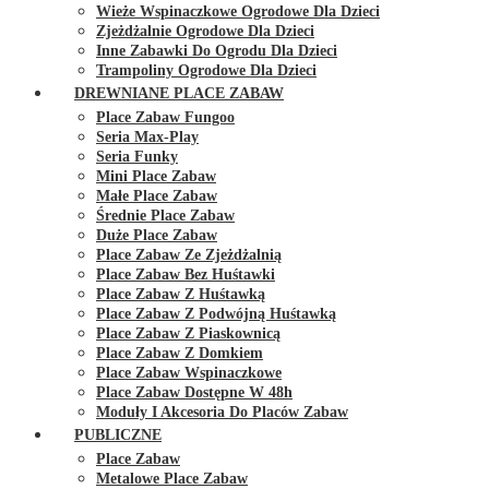
Wieże Wspinaczkowe Ogrodowe Dla Dzieci
Zjeżdżalnie Ogrodowe Dla Dzieci
Inne Zabawki Do Ogrodu Dla Dzieci
Trampoliny Ogrodowe Dla Dzieci
DREWNIANE PLACE ZABAW
Place Zabaw Fungoo
Seria Max-Play
Seria Funky
Mini Place Zabaw
Małe Place Zabaw
Średnie Place Zabaw
Duże Place Zabaw
Place Zabaw Ze Zjeżdżalnią
Place Zabaw Bez Huśtawki
Place Zabaw Z Huśtawką
Place Zabaw Z Podwójną Huśtawką
Place Zabaw Z Piaskownicą
Place Zabaw Z Domkiem
Place Zabaw Wspinaczkowe
Place Zabaw Dostępne W 48h
Moduły I Akcesoria Do Placów Zabaw
PUBLICZNE
Place Zabaw
Metalowe Place Zabaw