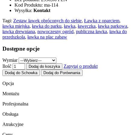
Kod Produktu:
ma-114
Wysyłka:
Kontakt
Tagi:
Zestaw ławek obróconych do siebie
,
Ławka z oparciem
,
ławka miejska
,
ławka do parku
,
ławka
,
ławeczka
,
ławka parkowa
,
ławka drewniana
,
nowoczesny ogród
,
publiczna ławka
,
ławka do
przedszkola
,
ławka na plac zabaw
Dostępne opcje
Wymiar
Ilość
Zapytaj o produkt
Dodaj do koszyka
Dodaj do Schowka
Dodaj do Porównania
Opcja
Montażu
Profesjonalna
Obsługa
Atrakcyjne
Ceny