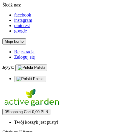
Śledź nas:
facebook
instagram
pinterest
google
Moje konto
Rejestracja
Zaloguj się
Język:
Polski
Polski
0
Shopping Cart
0,00 PLN
Twój koszyk jest pusty!