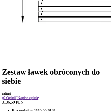
Zestaw ławek obróconych do
siebie
rating
(0 Opinii)
Napisz opinię
3136,50 PLN
Bez podatku:
2550,00 PLN