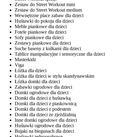
Zestaw do Street Workout mini
Zestaw do Street Workout medium
Wewnętrzne place zabaw dla dzieci
Huśtawki do pokoju dla dzieci
Meble piankowe dla dzieci
Fotele piankowe dla dzieci
Sofy piankowe dla dzieci
Zestawy piankowe dla dzieci
Suche baseny z kulkami dla dzieci
Tablice manipulacyjne i sensoryczne dla dzieci
Masterkidz
Viga
Łóżka dla dzieci
Łóżka dla dzieci w stylu skandynawskim
Łóżka domki dla dzieci
Zabawki ogrodowe dla dzieci
Domki ogrodowe dla dzieci
Domki dla dzieci z huśtawką
Domki dla dzieci z piaskownicą
Domki dla dzieci z podestem
Domki dla dzieci ze zjeżdżalnią
Inne domki ogrodowe dla dzieci
Huśtawki ogrodowe dla dzieci
Bujaki na biegunach dla dzieci
Huśtawki jednoosobowe