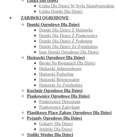
Łóżka Dla Dzieci
Łóżka Dla Dzieci W Stylu Skandynawskim
Łóżka Domki Dla Dzieci
ZABAWKI OGRODOWE
Domki Ogrodowe Dla Dzieci
Domki Dla Dzieci Z Huśtawką
Domki Dla Dzieci Z Piaskownicą
Domki Dla Dzieci Z Podestem
Domki Dla Dzieci Ze Zjeżdżalnią
Inne Domki Ogrodowe Dla Dzieci
Huśtawki Ogrodowe Dla Dzieci
Bujaki Na Biegunach Dla Dzieci
Huśtawki Jednoosobowe
Huśtawki Podwójne
Huśtawki Równoważne
Huśtawki Ze Zjeżdżalnią
Kuchnie Ogrodowe Dla Dzieci
Piaskownice Ogrodowe Dla Dzieci
Piaskownice Drewniane
Piaskownice Zamykane
Plastikowe Place Zabaw Ogrodowe Dla Dzieci
Pojazdy Ogrodowe Dla Dzieci
Gokarty Dla Dzieci
Jeździki Dla Dzieci
Stoliki Wodne Dla Dzieci