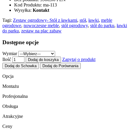
Kod Produktu:
ma-113
Wysyłka:
Kontakt
Tagi:
Zestaw ogrodowy- Stół z ławkami
,
stół
,
ławki
,
meble
ogrodowe
,
nowoczesne meble
,
stół ogrodowy
,
stół do parku
,
ławki
do parku
,
zestaw na plac zabaw
Dostępne opcje
Wymiar
Ilość
Zapytaj o produkt
Dodaj do koszyka
Dodaj do Schowka
Dodaj do Porównania
Opcja
Montażu
Profesjonalna
Obsługa
Atrakcyjne
Ceny