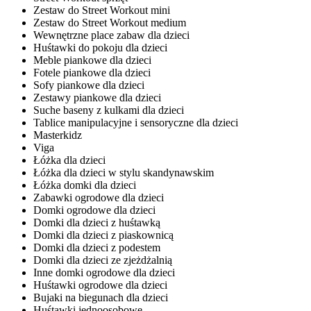
Zestaw do Street Workout mini
Zestaw do Street Workout medium
Wewnętrzne place zabaw dla dzieci
Huśtawki do pokoju dla dzieci
Meble piankowe dla dzieci
Fotele piankowe dla dzieci
Sofy piankowe dla dzieci
Zestawy piankowe dla dzieci
Suche baseny z kulkami dla dzieci
Tablice manipulacyjne i sensoryczne dla dzieci
Masterkidz
Viga
Łóżka dla dzieci
Łóżka dla dzieci w stylu skandynawskim
Łóżka domki dla dzieci
Zabawki ogrodowe dla dzieci
Domki ogrodowe dla dzieci
Domki dla dzieci z huśtawką
Domki dla dzieci z piaskownicą
Domki dla dzieci z podestem
Domki dla dzieci ze zjeżdżalnią
Inne domki ogrodowe dla dzieci
Huśtawki ogrodowe dla dzieci
Bujaki na biegunach dla dzieci
Huśtawki jednoosobowe