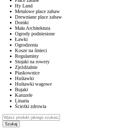
Place zabaw
Hy Land
Metalowe place zabaw
Drewniane place zabaw
Domki
Mała Architektura
Ogrody podniesione
Ławki
Ogrodzenia
Kosze na śmieci
Regulaminy
Stojaki na rowery
Zjeżdżalnie
Piaskownice
Huśtawki
Huśtawki wagowe
Bujaki
Karuzele
Linaria
Ścieżki zdrowia
Szukaj
WEWNĘTRZNE PLACE ZABAW