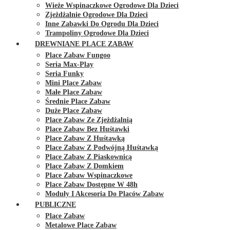
Wieże Wspinaczkowe Ogrodowe Dla Dzieci
Zjeżdżalnie Ogrodowe Dla Dzieci
Inne Zabawki Do Ogrodu Dla Dzieci
Trampoliny Ogrodowe Dla Dzieci
DREWNIANE PLACE ZABAW
Place Zabaw Fungoo
Seria Max-Play
Seria Funky
Mini Place Zabaw
Małe Place Zabaw
Średnie Place Zabaw
Duże Place Zabaw
Place Zabaw Ze Zjeżdżalnią
Place Zabaw Bez Huśtawki
Place Zabaw Z Huśtawką
Place Zabaw Z Podwójną Huśtawką
Place Zabaw Z Piaskownicą
Place Zabaw Z Domkiem
Place Zabaw Wspinaczkowe
Place Zabaw Dostępne W 48h
Moduły I Akcesoria Do Placów Zabaw
PUBLICZNE
Place Zabaw
Metalowe Place Zabaw