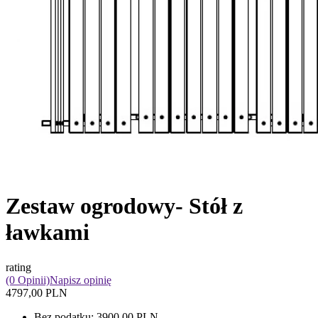
Zestaw ogrodowy- Stół z
ławkami
rating
(0 Opinii)
Napisz opinię
4797,00 PLN
Bez podatku:
3900,00 PLN