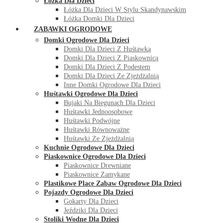
Łóżka Dla Dzieci
Łóżka Dla Dzieci W Stylu Skandynawskim
Łóżka Domki Dla Dzieci
ZABAWKI OGRODOWE
Domki Ogrodowe Dla Dzieci
Domki Dla Dzieci Z Huśtawką
Domki Dla Dzieci Z Piaskownicą
Domki Dla Dzieci Z Podestem
Domki Dla Dzieci Ze Zjeżdżalnią
Inne Domki Ogrodowe Dla Dzieci
Huśtawki Ogrodowe Dla Dzieci
Bujaki Na Biegunach Dla Dzieci
Huśtawki Jednoosobowe
Huśtawki Podwójne
Huśtawki Równoważne
Huśtawki Ze Zjeżdżalnią
Kuchnie Ogrodowe Dla Dzieci
Piaskownice Ogrodowe Dla Dzieci
Piaskownice Drewniane
Piaskownice Zamykane
Plastikowe Place Zabaw Ogrodowe Dla Dzieci
Pojazdy Ogrodowe Dla Dzieci
Gokarty Dla Dzieci
Jeździki Dla Dzieci
Stoliki Wodne Dla Dzieci