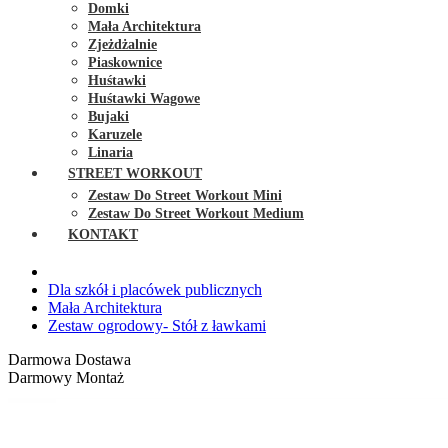
Domki
Mała Architektura
Zjeżdżalnie
Piaskownice
Huśtawki
Huśtawki Wagowe
Bujaki
Karuzele
Linaria
STREET WORKOUT
Zestaw Do Street Workout Mini
Zestaw Do Street Workout Medium
KONTAKT
Dla szkół i placówek publicznych
Mała Architektura
Zestaw ogrodowy- Stół z ławkami
Darmowa Dostawa
Darmowy Montaż