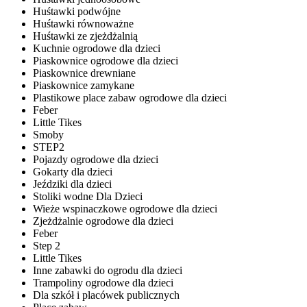
Huśtawki podwójne
Huśtawki równoważne
Huśtawki ze zjeżdżalnią
Kuchnie ogrodowe dla dzieci
Piaskownice ogrodowe dla dzieci
Piaskownice drewniane
Piaskownice zamykane
Plastikowe place zabaw ogrodowe dla dzieci
Feber
Little Tikes
Smoby
STEP2
Pojazdy ogrodowe dla dzieci
Gokarty dla dzieci
Jeździki dla dzieci
Stoliki wodne Dla Dzieci
Wieże wspinaczkowe ogrodowe dla dzieci
Zjeżdżalnie ogrodowe dla dzieci
Feber
Step 2
Little Tikes
Inne zabawki do ogrodu dla dzieci
Trampoliny ogrodowe dla dzieci
Dla szkół i placówek publicznych