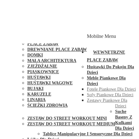
PLACE ZABAW Z PODWÓJNĄ HUŚTAWKĄ
PLACE ZABAW Z PIASKOWNICĄ
PLACE ZABAW Z DOMKIEM
PLACE ZABAW WSPINACZKOWE
PLACE ZABAW DOSTĘPNE W 48H
MODUŁY I AKCESORIA DO PLACÓW ZABAW
Mobilne Menu
PUBLICZNE
PLACE ZABAW
DREWNIANE PLACE ZABAW
WEWNĘTRZNE
DOMKI
PLACE ZABAW
MAŁA ARCHITEKTURA
ZJEŻDŻALNIE
Huśtawki Do Pokoju Dla
PIASKOWNICE
Dzieci
HUŚTAWKI
Meble Piankowe Dla
HUŚTAWKI WAGOWE
Dzieci
BUJAKI
Fotele Piankowe Dla Dzieci
KARUZELE
Sofy Piankowe Dla Dzieci
LINARIA
Zestawy Piankowe Dla
ŚCIEŻKI ZDROWIA
Dzieci
STREET WORKOUT
Suche
Baseny Z
ZESTAW DO STREET WORKOUT MINI
Kulkami
ZESTAW DO STREET WORKOUT MEDIUM
Dla Dzieci
KONTAKT
Tablice Manipulacyjne I Sensoryczne Dla Dzieci