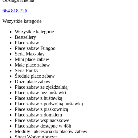
Obsługa Klienta
664 818 726
Wszystkie kategorie
Wszystkie kategorie
Bestsellery
Place zabaw
Place zabaw Fungoo
Seria Max-play
Mini place zabaw
Małe place zabaw
Seria Funky
Średnie place zabaw
Duże place zabaw
Place zabaw ze zjeżdżalnią
Place zabaw bez huśtawki
Place zabaw z huśtawką
Place zabaw z podwójną huśtawką
Place zabaw z piaskownicą
Place zabaw z domkiem
Place zabaw wspinaczkowe
Place zabaw dostępne w 48h
Moduły i akcesoria do placów zabaw
Street Workout sprzęt