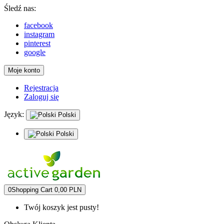
Śledź nas:
facebook
instagram
pinterest
google
Moje konto
Rejestracja
Zaloguj się
Język:
Polski
Polski
0
Shopping Cart
0,00 PLN
Twój koszyk jest pusty!