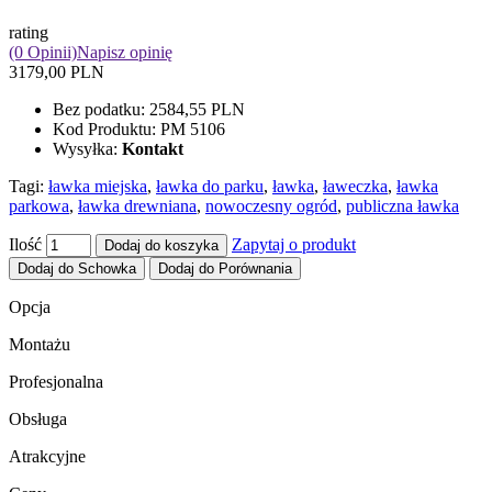
rating
(0 Opinii)
Napisz opinię
3179,00 PLN
Bez podatku:
2584,55 PLN
Kod Produktu:
PM 5106
Wysyłka:
Kontakt
Tagi:
ławka miejska
,
ławka do parku
,
ławka
,
ławeczka
,
ławka
parkowa
,
ławka drewniana
,
nowoczesny ogród
,
publiczna ławka
Ilość
Zapytaj o produkt
Dodaj do koszyka
Dodaj do Schowka
Dodaj do Porównania
Opcja
Montażu
Profesjonalna
Obsługa
Atrakcyjne