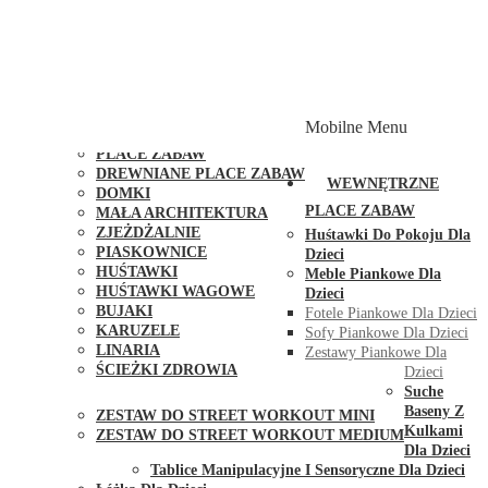
PLACE ZABAW Z PODWÓJNĄ HUŚTAWKĄ
PLACE ZABAW Z PIASKOWNICĄ
PLACE ZABAW Z DOMKIEM
PLACE ZABAW WSPINACZKOWE
PLACE ZABAW DOSTĘPNE W 48H
MODUŁY I AKCESORIA DO PLACÓW ZABAW
Mobilne Menu
PUBLICZNE
PLACE ZABAW
DREWNIANE PLACE ZABAW
WEWNĘTRZNE
DOMKI
PLACE ZABAW
MAŁA ARCHITEKTURA
ZJEŻDŻALNIE
Huśtawki Do Pokoju Dla
PIASKOWNICE
Dzieci
HUŚTAWKI
Meble Piankowe Dla
HUŚTAWKI WAGOWE
Dzieci
BUJAKI
Fotele Piankowe Dla Dzieci
KARUZELE
Sofy Piankowe Dla Dzieci
LINARIA
Zestawy Piankowe Dla
ŚCIEŻKI ZDROWIA
Dzieci
STREET WORKOUT
Suche
Baseny Z
ZESTAW DO STREET WORKOUT MINI
Kulkami
ZESTAW DO STREET WORKOUT MEDIUM
Dla Dzieci
KONTAKT
Tablice Manipulacyjne I Sensoryczne Dla Dzieci