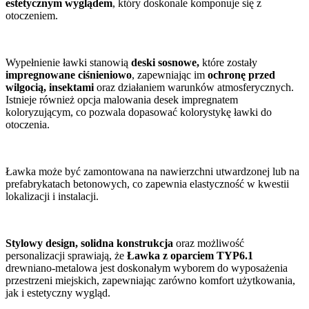
estetycznym wyglądem
, który doskonale komponuje się z
otoczeniem.
Wypełnienie ławki stanowią
deski sosnowe,
które zostały
impregnowane ciśnieniowo
, zapewniając im
ochronę przed
wilgocią, insektami
oraz działaniem warunków atmosferycznych.
Istnieje również opcja malowania desek impregnatem
koloryzującym, co pozwala dopasować kolorystykę ławki do
otoczenia.
Ławka może być zamontowana na nawierzchni utwardzonej lub na
prefabrykatach betonowych, co zapewnia elastyczność w kwestii
lokalizacji i instalacji.
Stylowy design, solidna konstrukcja
oraz możliwość
personalizacji sprawiają, że
Ławka z oparciem TYP6.1
drewniano-metalowa jest doskonałym wyborem do wyposażenia
przestrzeni miejskich, zapewniając zarówno komfort użytkowania,
jak i estetyczny wygląd.