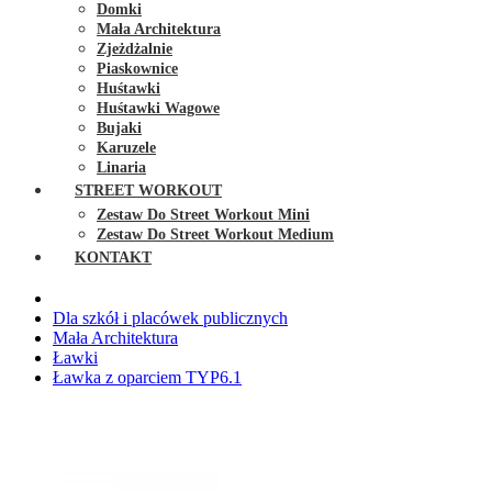
Domki
Mała Architektura
Zjeżdżalnie
Piaskownice
Huśtawki
Huśtawki Wagowe
Bujaki
Karuzele
Linaria
STREET WORKOUT
Zestaw Do Street Workout Mini
Zestaw Do Street Workout Medium
KONTAKT
Dla szkół i placówek publicznych
Mała Architektura
Ławki
Ławka z oparciem TYP6.1