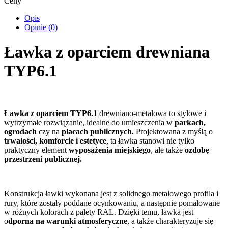
Ceny
Opis
Opinie (0)
Ławka z oparciem drewniana
TYP6.1
Ławka z oparciem TYP6.1
drewniano-metalowa to stylowe i
wytrzymałe rozwiązanie, idealne do umieszczenia w
parkach,
ogrodach
czy na
placach publicznych.
Projektowana z myślą o
trwałości, komforcie i estetyce
, ta ławka stanowi nie tylko
praktyczny element
wyposażenia miejskiego
, ale także
ozdobę
przestrzeni publicznej.
Konstrukcja ławki wykonana jest z solidnego metalowego profila i
rury, które zostały poddane ocynkowaniu, a następnie pomalowane
w różnych kolorach z palety RAL. Dzięki temu, ławka jest
o
dporna na warunki atmosferyczne
, a także charakteryzuje się