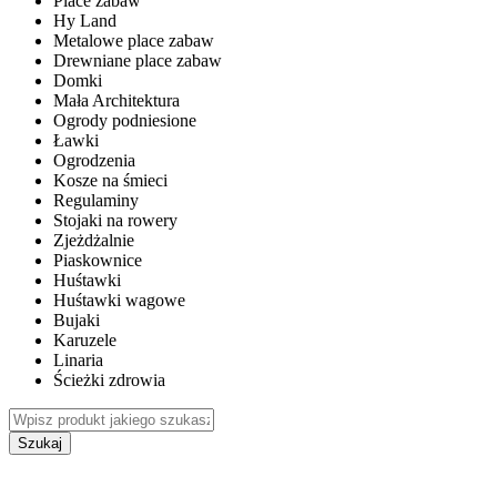
Place zabaw
Hy Land
Metalowe place zabaw
Drewniane place zabaw
Domki
Mała Architektura
Ogrody podniesione
Ławki
Ogrodzenia
Kosze na śmieci
Regulaminy
Stojaki na rowery
Zjeżdżalnie
Piaskownice
Huśtawki
Huśtawki wagowe
Bujaki
Karuzele
Linaria
Ścieżki zdrowia
Szukaj
WEWNĘTRZNE PLACE ZABAW