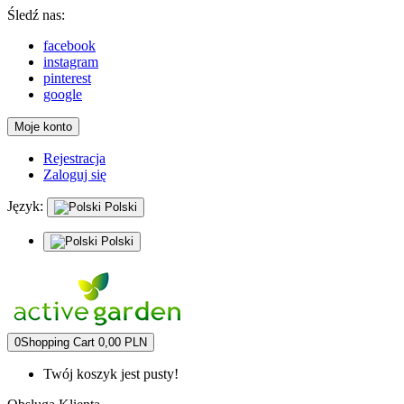
Śledź nas:
facebook
instagram
pinterest
google
Moje konto
Rejestracja
Zaloguj się
Język:
Polski
Polski
0
Shopping Cart
0,00 PLN
Twój koszyk jest pusty!