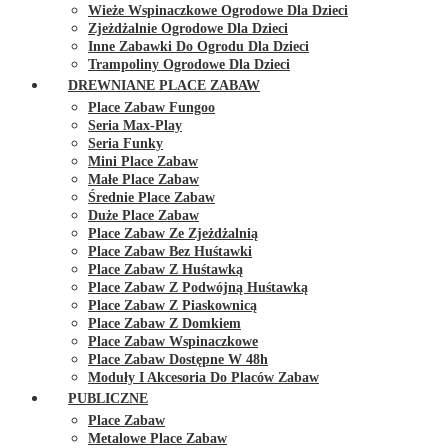
Wieże Wspinaczkowe Ogrodowe Dla Dzieci
Zjeżdżalnie Ogrodowe Dla Dzieci
Inne Zabawki Do Ogrodu Dla Dzieci
Trampoliny Ogrodowe Dla Dzieci
DREWNIANE PLACE ZABAW
Place Zabaw Fungoo
Seria Max-Play
Seria Funky
Mini Place Zabaw
Małe Place Zabaw
Średnie Place Zabaw
Duże Place Zabaw
Place Zabaw Ze Zjeżdżalnią
Place Zabaw Bez Huśtawki
Place Zabaw Z Huśtawką
Place Zabaw Z Podwójną Huśtawką
Place Zabaw Z Piaskownicą
Place Zabaw Z Domkiem
Place Zabaw Wspinaczkowe
Place Zabaw Dostępne W 48h
Moduły I Akcesoria Do Placów Zabaw
PUBLICZNE
Place Zabaw
Metalowe Place Zabaw