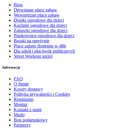
Blog
Drewniane place zabaw
Wewnętrzne place zabaw
Domki ogrodowe dla dzieci
Kuchnie ogrodowe dla dzieci
Zabawki ogrodowe dla dzieci
Piaskownice ogrodowe dla dzieci
Bujaki na sprężynie
Place zabaw dostępne w 48h
Dla szkół i placówek publicznych
Street Workout sprzęt
Informacje
FAQ
O firmie
Koszty dostawy
Polityka prywatności i Cookies
Regulamin
Montaż
Kontakt z nami
Marki
Bon podarunkowy
Partnerzy