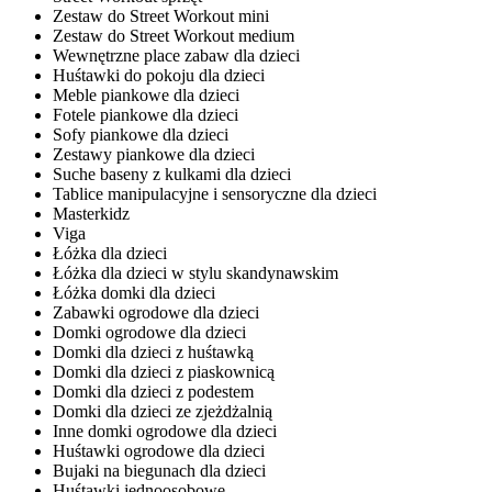
Zestaw do Street Workout mini
Zestaw do Street Workout medium
Wewnętrzne place zabaw dla dzieci
Huśtawki do pokoju dla dzieci
Meble piankowe dla dzieci
Fotele piankowe dla dzieci
Sofy piankowe dla dzieci
Zestawy piankowe dla dzieci
Suche baseny z kulkami dla dzieci
Tablice manipulacyjne i sensoryczne dla dzieci
Masterkidz
Viga
Łóżka dla dzieci
Łóżka dla dzieci w stylu skandynawskim
Łóżka domki dla dzieci
Zabawki ogrodowe dla dzieci
Domki ogrodowe dla dzieci
Domki dla dzieci z huśtawką
Domki dla dzieci z piaskownicą
Domki dla dzieci z podestem
Domki dla dzieci ze zjeżdżalnią
Inne domki ogrodowe dla dzieci
Huśtawki ogrodowe dla dzieci
Bujaki na biegunach dla dzieci
Huśtawki jednoosobowe