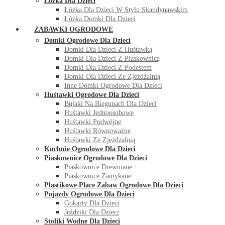
Łóżka Dla Dzieci
Łóżka Dla Dzieci W Stylu Skandynawskim
Łóżka Domki Dla Dzieci
ZABAWKI OGRODOWE
Domki Ogrodowe Dla Dzieci
Domki Dla Dzieci Z Huśtawką
Domki Dla Dzieci Z Piaskownicą
Domki Dla Dzieci Z Podestem
Domki Dla Dzieci Ze Zjeżdżalnią
Inne Domki Ogrodowe Dla Dzieci
Huśtawki Ogrodowe Dla Dzieci
Bujaki Na Biegunach Dla Dzieci
Huśtawki Jednoosobowe
Huśtawki Podwójne
Huśtawki Równoważne
Huśtawki Ze Zjeżdżalnią
Kuchnie Ogrodowe Dla Dzieci
Piaskownice Ogrodowe Dla Dzieci
Piaskownice Drewniane
Piaskownice Zamykane
Plastikowe Place Zabaw Ogrodowe Dla Dzieci
Pojazdy Ogrodowe Dla Dzieci
Gokarty Dla Dzieci
Jeździki Dla Dzieci
Stoliki Wodne Dla Dzieci