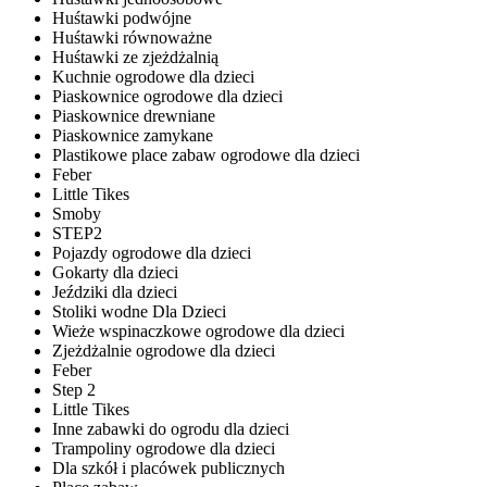
Huśtawki podwójne
Huśtawki równoważne
Huśtawki ze zjeżdżalnią
Kuchnie ogrodowe dla dzieci
Piaskownice ogrodowe dla dzieci
Piaskownice drewniane
Piaskownice zamykane
Plastikowe place zabaw ogrodowe dla dzieci
Feber
Little Tikes
Smoby
STEP2
Pojazdy ogrodowe dla dzieci
Gokarty dla dzieci
Jeździki dla dzieci
Stoliki wodne Dla Dzieci
Wieże wspinaczkowe ogrodowe dla dzieci
Zjeżdżalnie ogrodowe dla dzieci
Feber
Step 2
Little Tikes
Inne zabawki do ogrodu dla dzieci
Trampoliny ogrodowe dla dzieci
Dla szkół i placówek publicznych