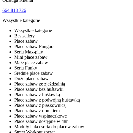
Obsługa Klienta
664 818 726
Wszystkie kategorie
Wszystkie kategorie
Bestsellery
Place zabaw
Place zabaw Fungoo
Seria Max-play
Mini place zabaw
Małe place zabaw
Seria Funky
Średnie place zabaw
Duże place zabaw
Place zabaw ze zjeżdżalnią
Place zabaw bez huśtawki
Place zabaw z huśtawką
Place zabaw z podwójną huśtawką
Place zabaw z piaskownicą
Place zabaw z domkiem
Place zabaw wspinaczkowe
Place zabaw dostępne w 48h
Moduły i akcesoria do placów zabaw
Street Workout sprzęt