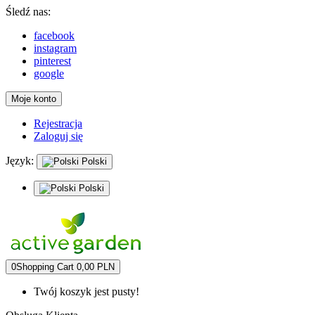
Śledź nas:
facebook
instagram
pinterest
google
Moje konto
Rejestracja
Zaloguj się
Język:
Polski
Polski
0
Shopping Cart
0,00 PLN
Twój koszyk jest pusty!