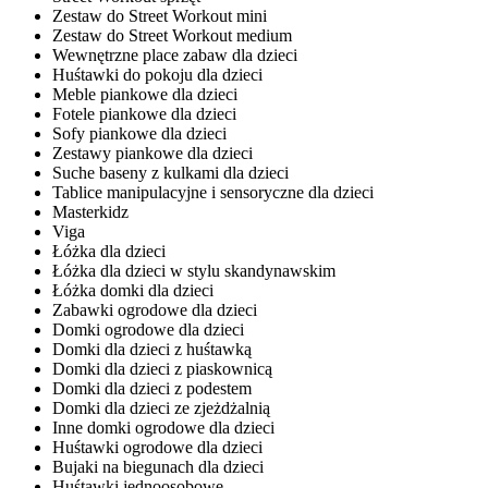
Zestaw do Street Workout mini
Zestaw do Street Workout medium
Wewnętrzne place zabaw dla dzieci
Huśtawki do pokoju dla dzieci
Meble piankowe dla dzieci
Fotele piankowe dla dzieci
Sofy piankowe dla dzieci
Zestawy piankowe dla dzieci
Suche baseny z kulkami dla dzieci
Tablice manipulacyjne i sensoryczne dla dzieci
Masterkidz
Viga
Łóżka dla dzieci
Łóżka dla dzieci w stylu skandynawskim
Łóżka domki dla dzieci
Zabawki ogrodowe dla dzieci
Domki ogrodowe dla dzieci
Domki dla dzieci z huśtawką
Domki dla dzieci z piaskownicą
Domki dla dzieci z podestem
Domki dla dzieci ze zjeżdżalnią
Inne domki ogrodowe dla dzieci
Huśtawki ogrodowe dla dzieci
Bujaki na biegunach dla dzieci
Huśtawki jednoosobowe