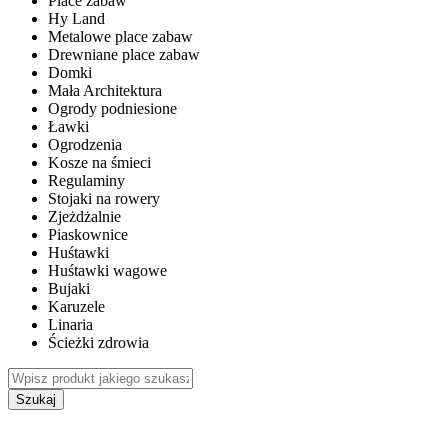
Place zabaw
Hy Land
Metalowe place zabaw
Drewniane place zabaw
Domki
Mała Architektura
Ogrody podniesione
Ławki
Ogrodzenia
Kosze na śmieci
Regulaminy
Stojaki na rowery
Zjeżdżalnie
Piaskownice
Huśtawki
Huśtawki wagowe
Bujaki
Karuzele
Linaria
Ścieżki zdrowia
Szukaj
WEWNĘTRZNE PLACE ZABAW