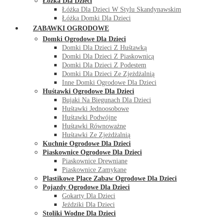
Łóżka Dla Dzieci
Łóżka Dla Dzieci W Stylu Skandynawskim
Łóżka Domki Dla Dzieci
ZABAWKI OGRODOWE
Domki Ogrodowe Dla Dzieci
Domki Dla Dzieci Z Huśtawką
Domki Dla Dzieci Z Piaskownicą
Domki Dla Dzieci Z Podestem
Domki Dla Dzieci Ze Zjeżdżalnią
Inne Domki Ogrodowe Dla Dzieci
Huśtawki Ogrodowe Dla Dzieci
Bujaki Na Biegunach Dla Dzieci
Huśtawki Jednoosobowe
Huśtawki Podwójne
Huśtawki Równoważne
Huśtawki Ze Zjeżdżalnią
Kuchnie Ogrodowe Dla Dzieci
Piaskownice Ogrodowe Dla Dzieci
Piaskownice Drewniane
Piaskownice Zamykane
Plastikowe Place Zabaw Ogrodowe Dla Dzieci
Pojazdy Ogrodowe Dla Dzieci
Gokarty Dla Dzieci
Jeździki Dla Dzieci
Stoliki Wodne Dla Dzieci