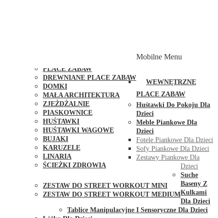
PLACE ZABAW Z PODWÓJNĄ HUŚTAWKĄ
PLACE ZABAW Z PIASKOWNICĄ
PLACE ZABAW Z DOMKIEM
PLACE ZABAW WSPINACZKOWE
PLACE ZABAW DOSTĘPNE W 48H
MODUŁY I AKCESORIA DO PLACÓW ZABAW
Mobilne Menu
PUBLICZNE
PLACE ZABAW
DREWNIANE PLACE ZABAW
WEWNĘTRZNE
DOMKI
PLACE ZABAW
MAŁA ARCHITEKTURA
ZJEŻDŻALNIE
Huśtawki Do Pokoju Dla
PIASKOWNICE
Dzieci
HUŚTAWKI
Meble Piankowe Dla
HUŚTAWKI WAGOWE
Dzieci
BUJAKI
Fotele Piankowe Dla Dzieci
KARUZELE
Sofy Piankowe Dla Dzieci
LINARIA
Zestawy Piankowe Dla
ŚCIEŻKI ZDROWIA
Dzieci
STREET WORKOUT
Suche
Baseny Z
ZESTAW DO STREET WORKOUT MINI
Kulkami
ZESTAW DO STREET WORKOUT MEDIUM
Dla Dzieci
KONTAKT
Tablice Manipulacyjne I Sensoryczne Dla Dzieci