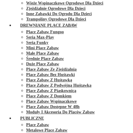
Wieże Wspinaczkowe Ogrodowe Dla Dzieci
Zjeżdżalnie Ogrodowe Dla Dzieci
Inne Zabawki Do Ogrodu Dla Dzieci
Trampoliny Ogrodowe Dla Dzieci
DREWNIANE PLACE ZABAW
Place Zabaw Fungoo
Seria Max-Play
Seria Funky
Mini Place Zabaw
Małe Place Zabaw
Średnie Place Zabaw
Duże Place Zabaw
Place Zabaw Ze Zjeżdżalnią
Place Zabaw Bez Huśtawki
Place Zabaw Z Huśtawką
Place Zabaw Z Podwójną Huśtawką
Place Zabaw Z Piaskownicą
Place Zabaw Z Domkiem
Place Zabaw Wspinaczkowe
Place Zabaw Dostępne W 48h
Moduły I Akcesoria Do Placów Zabaw
PUBLICZNE
Place Zabaw
Metalowe Place Zabaw