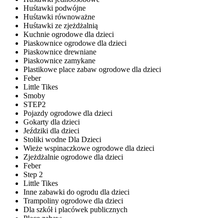
Huśtawki podwójne
Huśtawki równoważne
Huśtawki ze zjeżdżalnią
Kuchnie ogrodowe dla dzieci
Piaskownice ogrodowe dla dzieci
Piaskownice drewniane
Piaskownice zamykane
Plastikowe place zabaw ogrodowe dla dzieci
Feber
Little Tikes
Smoby
STEP2
Pojazdy ogrodowe dla dzieci
Gokarty dla dzieci
Jeździki dla dzieci
Stoliki wodne Dla Dzieci
Wieże wspinaczkowe ogrodowe dla dzieci
Zjeżdżalnie ogrodowe dla dzieci
Feber
Step 2
Little Tikes
Inne zabawki do ogrodu dla dzieci
Trampoliny ogrodowe dla dzieci
Dla szkół i placówek publicznych