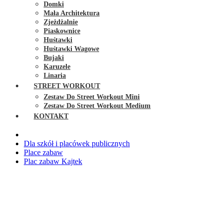
Domki
Mała Architektura
Zjeżdżalnie
Piaskownice
Huśtawki
Huśtawki Wagowe
Bujaki
Karuzele
Linaria
STREET WORKOUT
Zestaw Do Street Workout Mini
Zestaw Do Street Workout Medium
KONTAKT
Dla szkół i placówek publicznych
Place zabaw
Plac zabaw Kajtek