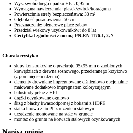
Wys. swobodnego upadku HIC: 0,95 m
Wymagana nawierzchnia: piasek/żwirek/kora/guma
Powierzchnia strefy bezpieczeństwa: 33 m²
Głębokość posadowienia: 50 cm
Przeznaczenie: plenerowe place zabaw
Przedział wiekowy użytkowników: do 8 lat
Certyfikat zgodności z normą PN-EN 1176-1, 2, 7
Charakterystyka:
słupy konstrukcyjne o przekroju 95x95 mm o zaoblonych
krawędziach z drewna sosnowego, przecieranego krzyżowo
(z pominięciem rdzenia)
elementy drewniane impregnowane ciśnieniowo opcjonalnie
malowane dodatkowo impregnatem koloryzującym
balustrady pełne z HPL
drążki ocynkowane ogniowo
ślizg z blachy kwasoodpornej z bokami z HDPE
siatka linowa z lin PP z rdzeniem stalowym
urządzenie montowane na stałe w gruncie
montaż do gruntu na kotwach stalowych ocynkowanych
Napisz opinię