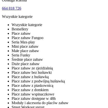
Obsługa Klienta
664 818 726
Wszystkie kategorie
Wszystkie kategorie
Bestsellery
Place zabaw
Place zabaw Fungoo
Seria Max-play
Mini place zabaw
Małe place zabaw
Seria Funky
Średnie place zabaw
Duże place zabaw
Place zabaw ze zjeżdżalnią
Place zabaw bez huśtawki
Place zabaw z huśtawką
Place zabaw z podwójną huśtawką
Place zabaw z piaskownicą
Place zabaw z domkiem
Place zabaw wspinaczkowe
Place zabaw dostępne w 48h
Moduły i akcesoria do placów zabaw
Street Workout sprzęt