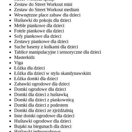
Zestaw do Street Workout mini
Zestaw do Street Workout medium
Wewnętrzne place zabaw dla dzieci
Huśtawki do pokoju dla dzieci
Meble piankowe dla dzieci
Fotele piankowe dla dzieci
Sofy piankowe dla dzieci
Zestawy piankowe dla dzieci
Suche baseny z kulkami dla dzieci
Tablice manipulacyjne i sensoryczne dla dzieci
Masterkidz
Viga
Łóżka dla dzieci
Łóżka dla dzieci w stylu skandynawskim
Łóżka domki dla dzieci
Zabawki ogrodowe dla dzieci
Domki ogrodowe dla dzieci
Domki dla dzieci z huśtawką
Domki dla dzieci z piaskownicą
Domki dla dzieci z podestem
Domki dla dzieci ze zjeżdżalnią
Inne domki ogrodowe dla dzieci
Huśtawki ogrodowe dla dzieci
Bujaki na biegunach dla dzieci
Huśtawki jednoosobowe