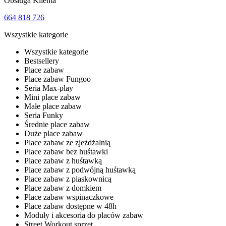
Obsługa Klienta
664 818 726
Wszystkie kategorie
Wszystkie kategorie
Bestsellery
Place zabaw
Place zabaw Fungoo
Seria Max-play
Mini place zabaw
Małe place zabaw
Seria Funky
Średnie place zabaw
Duże place zabaw
Place zabaw ze zjeżdżalnią
Place zabaw bez huśtawki
Place zabaw z huśtawką
Place zabaw z podwójną huśtawką
Place zabaw z piaskownicą
Place zabaw z domkiem
Place zabaw wspinaczkowe
Place zabaw dostępne w 48h
Moduły i akcesoria do placów zabaw
Street Workout sprzęt