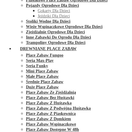
Plastikowe Place Zabaw Ogrodowe Dla Dzieci
Pojazdy Ogrodowe Dla Dzieci
Gokarty Dla Dzieci
Jeździki Dla Dzieci
Stoliki Wodne Dla Dzieci
Wieże Wspinaczkowe Ogrodowe Dla Dzieci
Zjeżdżalnie Ogrodowe Dla Dzieci
Inne Zabawki Do Ogrodu Dla Dzieci
Trampoliny Ogrodowe Dla Dzieci
DREWNIANE PLACE ZABAW
Place Zabaw Fungoo
Seria Max-Play
Seria Funky
Mini Place Zabaw
Małe Place Zabaw
Średnie Place Zabaw
Duże Place Zabaw
Place Zabaw Ze Zjeżdżalnią
Place Zabaw Bez Huśtawki
Place Zabaw Z Huśtawką
Place Zabaw Z Podwójną Huśtawką
Place Zabaw Z Piaskownicą
Place Zabaw Z Domkiem
Place Zabaw Wspinaczkowe
Place Zabaw Dostępne W 48h