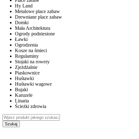
Place zabaw
Hy Land
Metalowe place zabaw
Drewniane place zabaw
Domki
Mała Architektura
Ogrody podniesione
Ławki
Ogrodzenia
Kosze na śmieci
Regulaminy
Stojaki na rowery
Zjeżdżalnie
Piaskownice
Huśtawki
Huśtawki wagowe
Bujaki
Karuzele
Linaria
Ścieżki zdrowia
Szukaj
WEWNĘTRZNE PLACE ZABAW