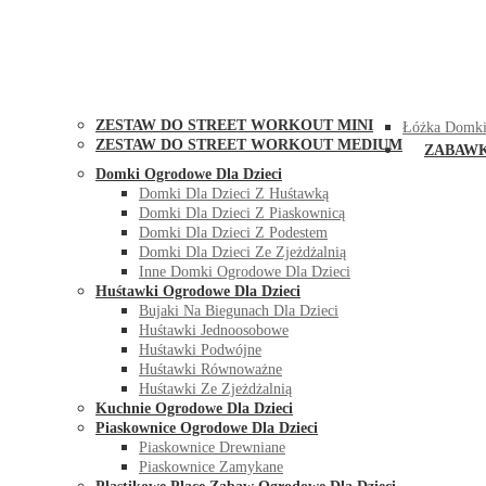
STREET WORKOUT
KONTAK
ZESTAW DO STREET WORKOUT MINI
Łóżka Domki
ZESTAW DO STREET WORKOUT MEDIUM
ZABAW
Domki Ogrodowe Dla Dzieci
Domki Dla Dzieci Z Huśtawką
Domki Dla Dzieci Z Piaskownicą
Domki Dla Dzieci Z Podestem
Domki Dla Dzieci Ze Zjeżdżalnią
Inne Domki Ogrodowe Dla Dzieci
Huśtawki Ogrodowe Dla Dzieci
Bujaki Na Biegunach Dla Dzieci
Huśtawki Jednoosobowe
Huśtawki Podwójne
Huśtawki Równoważne
Huśtawki Ze Zjeżdżalnią
Kuchnie Ogrodowe Dla Dzieci
Piaskownice Ogrodowe Dla Dzieci
Piaskownice Drewniane
Piaskownice Zamykane