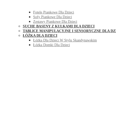
HUŚTAWKI DO POKOJU DLA DZIECI
MEBLE PIANKOWE DLA DZIECI
Fotele Piankowe Dla Dzieci
Sofy Piankowe Dla Dzieci
Zestawy Piankowe Dla Dzieci
SUCHE BASENY Z KULKAMI DLA DZIECI
TABLICE MANIPULACYJNE I SENSORYCZNE DLA DZ
ŁÓŻKA DLA DZIECI
Łóżka Dla Dzieci W Stylu Skandynawskim
Łóżka Domki Dla Dzieci