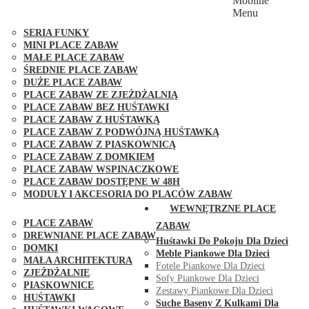
Mobilne
PLACE ZABAW FUNGOO
Menu
SERIA MAX-PLAY
SERIA FUNKY
MINI PLACE ZABAW
MAŁE PLACE ZABAW
ŚREDNIE PLACE ZABAW
DUŻE PLACE ZABAW
PLACE ZABAW ZE ZJEŻDŻALNIĄ
PLACE ZABAW BEZ HUŚTAWKI
PLACE ZABAW Z HUŚTAWKĄ
PLACE ZABAW Z PODWÓJNĄ HUŚTAWKĄ
PLACE ZABAW Z PIASKOWNICĄ
PLACE ZABAW Z DOMKIEM
PLACE ZABAW WSPINACZKOWE
PLACE ZABAW DOSTĘPNE W 48H
MODUŁY I AKCESORIA DO PLACÓW ZABAW
PUBLICZNE
WEWNĘTRZNE PLACE
PLACE ZABAW
ZABAW
DREWNIANE PLACE ZABAW
Huśtawki Do Pokoju Dla Dzieci
DOMKI
Meble Piankowe Dla Dzieci
MAŁA ARCHITEKTURA
Fotele Piankowe Dla Dzieci
ZJEŻDŻALNIE
Sofy Piankowe Dla Dzieci
PIASKOWNICE
Zestawy Piankowe Dla Dzieci
HUŚTAWKI
Suche Baseny Z Kulkami Dla