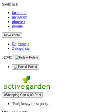
Śledź nas:
facebook
instagram
pinterest
google
Moje konto
Rejestracja
Zaloguj się
Język:
Polski
Polski
0
Shopping Cart
0,00 PLN
Twój koszyk jest pusty!