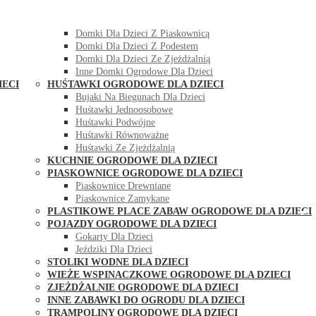
DOMKI OGRODOWE DLA DZIECI
Domki Dla Dzieci Z Huśtawką
Domki Dla Dzieci Z Piaskownicą
Domki Dla Dzieci Z Podestem
Domki Dla Dzieci Ze Zjeżdżalnią
Inne Domki Ogrodowe Dla Dzieci
IECI
HUŚTAWKI OGRODOWE DLA DZIECI
Bujaki Na Biegunach Dla Dzieci
Huśtawki Jednoosobowe
Huśtawki Podwójne
Huśtawki Równoważne
Huśtawki Ze Zjeżdżalnią
KUCHNIE OGRODOWE DLA DZIECI
PIASKOWNICE OGRODOWE DLA DZIECI
Piaskownice Drewniane
Piaskownice Zamykane
PLASTIKOWE PLACE ZABAW OGRODOWE DLA DZIECI
POJAZDY OGRODOWE DLA DZIECI
Gokarty Dla Dzieci
Jeździki Dla Dzieci
STOLIKI WODNE DLA DZIECI
WIEŻE WSPINACZKOWE OGRODOWE DLA DZIECI
ZJEŻDŻALNIE OGRODOWE DLA DZIECI
INNE ZABAWKI DO OGRODU DLA DZIECI
TRAMPOLINY OGRODOWE DLA DZIECI