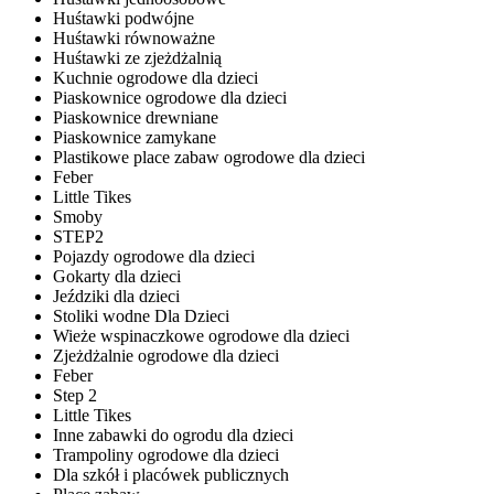
Huśtawki podwójne
Huśtawki równoważne
Huśtawki ze zjeżdżalnią
Kuchnie ogrodowe dla dzieci
Piaskownice ogrodowe dla dzieci
Piaskownice drewniane
Piaskownice zamykane
Plastikowe place zabaw ogrodowe dla dzieci
Feber
Little Tikes
Smoby
STEP2
Pojazdy ogrodowe dla dzieci
Gokarty dla dzieci
Jeździki dla dzieci
Stoliki wodne Dla Dzieci
Wieże wspinaczkowe ogrodowe dla dzieci
Zjeżdżalnie ogrodowe dla dzieci
Feber
Step 2
Little Tikes
Inne zabawki do ogrodu dla dzieci
Trampoliny ogrodowe dla dzieci
Dla szkół i placówek publicznych